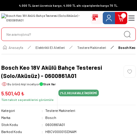
4.000 TL üzeri ücretsiz kargo, 4.000 TL altı siparişlerde kargo 70 TL.
Anasayfa
Elektrikli El Aletleri
Testere Makineleri
Bosch Keo 
Bosch Keo 18V Akülü Bahçe Testeresi
(Solo/Aküsüz) - 0600861A01
Bu ürünü
kişi inceliyor
Stok Var
5.501,40 ₺
(%2,00)
HAVALE İNDİRİMİ
Tüm taksit seçeneklerini görüntüle
Kategori
Testere Makineleri
Marka
Bosch
Stok Kodu
0600861A01
Barkod Kodu
HBCV00001SDNAM