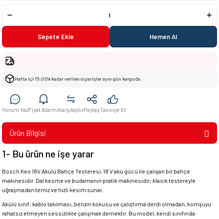
Sepete Ekle
Hemen Al
Hafta içi 15:00’e kadar verilen siparişler aynı gün kargoda.
Yorum Yaz
Fiyat Alarmı
Karşılaştır
Paylaş
Tavsiye Et
Ürün Bilgisi
1- Bu ürün ne işe yarar
Bosch Keo 18V Akülü Bahçe Testeresi, 18 V akü gücü ile çalışan bir bahçe
makinesidir. Dal kesme ve budamanın pratik makinesidir; klasik testereyle
uğraşmadan temiz ve hızlı kesim sunar.
Akülü sınıf; kablo takılması, benzin kokusu ve çalıştırma derdi olmadan, komşuyu
rahatsız etmeyen sessizlikte çalışmak demektir. Bu model, kendi sınıfında