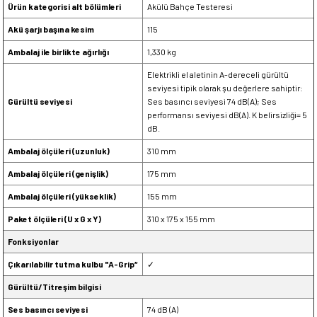
Ürün kategorisi alt bölümleri
Akülü Bahçe Testeresi
Akü şarjı başına kesim
115
Ambalaj ile birlikte ağırlığı
1,330 kg
Elektrikli el aletinin A-dereceli gürültü
seviyesi tipik olarak şu değerlere sahiptir:
Gürültü seviyesi
Ses basıncı seviyesi 74 dB(A); Ses
performansı seviyesi dB(A). K belirsizliği= 5
dB.
Ambalaj ölçüleri (uzunluk)
310 mm
Ambalaj ölçüleri (genişlik)
175 mm
Ambalaj ölçüleri (yükseklik)
155 mm
Paket ölçüleri (U x G x Y)
310 x 175 x 155 mm
Fonksiyonlar
Çıkarılabilir tutma kulbu "A-Grip“
✓
Gürültü/Titreşim bilgisi
Ses basıncı seviyesi
74 dB (A)