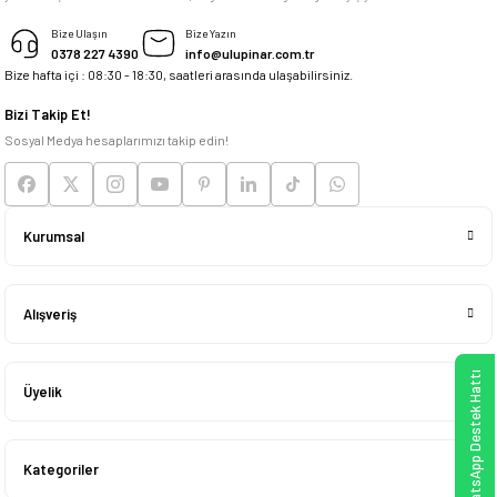
M... K... | 04/05/2026
Bize Ulaşın
Bize Yazın
0378 227 4390
info@ulupinar.com.tr
Bize hafta içi : 08:30 - 18:30, saatleri arasında ulaşabilirsiniz.
Deneyimini Paylaş
Bizi Takip Et!
Sosyal Medya hesaplarımızı takip edin!
Kurumsal
Alışveriş
WhatsApp Destek Hattı
Üyelik
Kategoriler