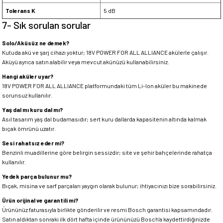
Tolerans K
5 dB
7- Sık sorulan sorular
Solo/Aküsüz ne demek?
Kutuda akü ve şarj cihazı yoktur; 18V POWER FOR ALL ALLIANCE akülerle çalışır.
Aküyü ayrıca satın alabilir veya mevcut akünüzü kullanabilirsiniz.
Hangi aküler uyar?
18V POWER FOR ALL ALLIANCE platformundaki tüm Li-Ion aküler bu makinede
sorunsuz kullanılır.
Yaş dal mı kuru dal mı?
Asıl tasarım yaş dal budamasıdır; sert kuru dallarda kapasitenin altında kalmak
bıçak ömrünü uzatır.
Sesi rahatsız eder mi?
Benzinli muadillerine göre belirgin sessizdir; site ve şehir bahçelerinde rahatça
kullanılır.
Yedek parça bulunur mu?
Bıçak, misina ve sarf parçaları yaygın olarak bulunur; ihtiyacınızı bize sorabilirsiniz.
Ürün orijinal ve garantili mi?
Ürününüz faturasıyla birlikte gönderilir ve resmi Bosch garantisi kapsamındadır.
Satın aldıktan sonraki ilk dört hafta içinde ürününüzü Bosch'a kaydettirdiğinizde