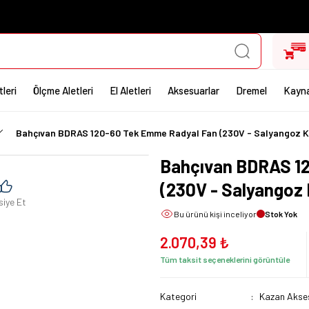
leri
Ölçme Aletleri
El Aletleri
Aksesuarlar
Dremel
Kayna
Bahçıvan BDRAS 120-60 Tek Emme Radyal Fan (230V - Salyangoz K
Bahçıvan BDRAS 1
(230V - Salyangoz
siye Et
Bu ürünü
kişi inceliyor
Stok Yok
2.070,39 ₺
Tüm taksit seçeneklerini görüntüle
Kategori
Kazan Akses