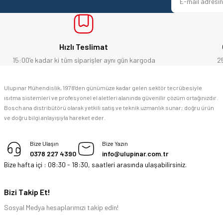
E... Ü... | 10/06/2026
Bosch marka alet alacaksam kesinlikle adresim Ulupınar.com.tr
Hızlı Teslimat
F... C... | 14/05/2026
15:00’e kadar ki tüm siparişler aynı gün kargoda
2
memnun kaldım
Ulupınar Mühendislik, 1978'den günümüze kadar gelen sektör tecrübesiyle
ısıtma sistemleri ve profesyonel el aletleri alanında güvenilir çözüm ortağınızdır.
M... K... | 04/05/2026
Bosch ana distribütörü olarak yetkili satış ve teknik uzmanlık sunar; doğru ürün
ve doğru bilgi anlayışıyla hareket eder.
Deneyimini Paylaş
Bize Ulaşın
Bize Yazın
0378 227 4390
info@ulupinar.com.tr
Bize hafta içi : 08:30 - 18:30, saatleri arasında ulaşabilirsiniz.
Bizi Takip Et!
Sosyal Medya hesaplarımızı takip edin!