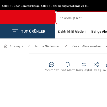
4.000 TL üzeri ücretsiz kargo, 4.000 TL altı siparişlerde kargo 70 TL.
TÜM ÜRÜNLER
Elektrikli El Aletleri
Bahçe Alet
Anasayfa
Isıtma Sistemleri
Kazan Aksesuarları
Yorum Yaz
Fiyat Alarmı
Karşılaştır
Paylaş
Tav