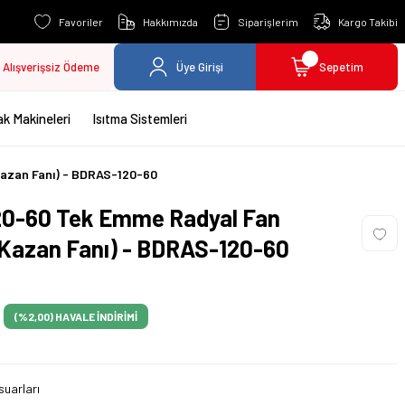
Favoriler
Hakkımızda
Siparişlerim
Kargo Takibi
Alışverişsiz Ödeme
Üye Girişi
Sepetim
k Makineleri
Isıtma Sistemleri
azan Fanı) - BDRAS-120-60
20-60 Tek Emme Radyal Fan
 Kazan Fanı) - BDRAS-120-60
(%2,00)
HAVALE İNDİRİMİ
uarları