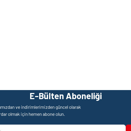
z gördüğünüz noktaları öneri formunu kullanarak tarafımıza iletebilirsiniz.
Ürün hakkında henüz soru sorulmamış.
Bu ürüne ilk yorumu siz yapın!
E-Bülten Aboneliği
Yorum Yaz
Soru Sor
mızdan ve indirimlerimizden güncel olarak
rdar olmak için hemen abone olun.