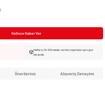
5
Gelince Haber Ver
Hafta içi 15:00’e kadar verilen siparişler aynı gün
kargoda.
Önerileriniz
Alışveriş Deneyimi