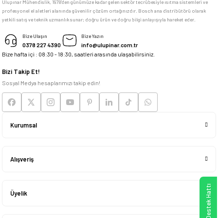
Ulupınar Mühendislik, 1978'den günümüze kadar gelen sektör tecrübesiyle ısıtma sistemleri ve
profesyonel el aletleri alanında güvenilir çözüm ortağınızdır. Bosch ana distribütörü olarak
memnun kaldım
yetkili satış ve teknik uzmanlık sunar; doğru ürün ve doğru bilgi anlayışıyla hareket eder.
M... K... | 04/05/2026
Bize Ulaşın
Bize Yazın
0378 227 4390
info@ulupinar.com.tr
Bize hafta içi : 08:30 - 18:30, saatleri arasında ulaşabilirsiniz.
Deneyimini Paylaş
Bizi Takip Et!
Sosyal Medya hesaplarımızı takip edin!
Kurumsal
Alışveriş
WhatsApp Destek Hattı
Üyelik