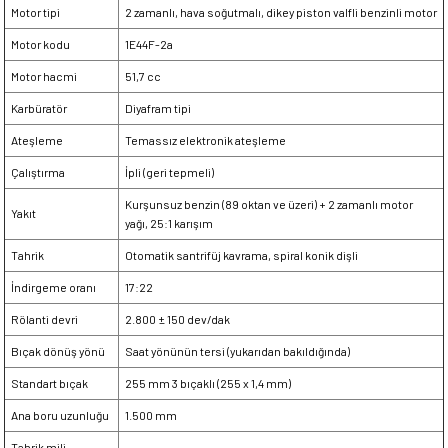
Motor tipi
2 zamanlı, hava soğutmalı, dikey piston valfli benzinli motor
Motor kodu
1E44F-2a
Motor hacmi
51,7 cc
Karbüratör
Diyafram tipi
Ateşleme
Temassız elektronik ateşleme
Çalıştırma
İpli (geri tepmeli)
Kurşunsuz benzin (89 oktan ve üzeri) + 2 zamanlı motor
Yakıt
yağı, 25:1 karışım
Tahrik
Otomatik santrifüj kavrama, spiral konik dişli
İndirgeme oranı
17:22
Rölanti devri
2.800 ± 150 dev/dak
Bıçak dönüş yönü
Saat yönünün tersi (yukarıdan bakıldığında)
Standart bıçak
255 mm 3 bıçaklı (255 x 1,4 mm)
Ana boru uzunluğu
1.500 mm
Tahrik mili