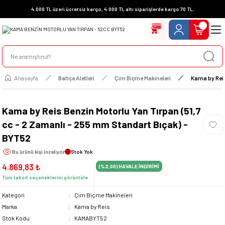
4.000 TL üzeri ücretsiz kargo, 4.000 TL altı siparişlerde kargo 70 TL.
Anasayfa
Bahçe Aletleri
Çim Biçme Makineleri
Kama by Reis
Kama by Reis Benzin Motorlu Yan Tırpan (51,7
cc - 2 Zamanlı - 255 mm Standart Bıçak) -
BYT52
Bu ürünü
kişi inceliyor
Stok Yok
4.869,83 ₺
(%2,00)
HAVALE İNDİRİMİ
Tüm taksit seçeneklerini görüntüle
Kategori
Çim Biçme Makineleri
Marka
Kama by Reis
Stok Kodu
KAMABYT52