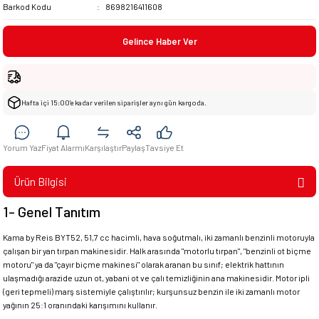
Barkod Kodu
8698216411608
Gelince Haber Ver
Hafta içi 15:00’e kadar verilen siparişler aynı gün kargoda.
Yorum Yaz
Fiyat Alarmı
Karşılaştır
Paylaş
Tavsiye Et
Ürün Bilgisi
1- Genel Tanıtım
Kama by Reis BYT52, 51,7 cc hacimli, hava soğutmalı, iki zamanlı benzinli motoruyla
çalışan bir yan tırpan makinesidir. Halk arasında "motorlu tırpan", "benzinli ot biçme
motoru" ya da "çayır biçme makinesi" olarak aranan bu sınıf; elektrik hattının
ulaşmadığı arazide uzun ot, yabani ot ve çalı temizliğinin ana makinesidir. Motor ipli
(geri tepmeli) marş sistemiyle çalıştırılır; kurşunsuz benzin ile iki zamanlı motor
yağının 25:1 oranındaki karışımını kullanır.