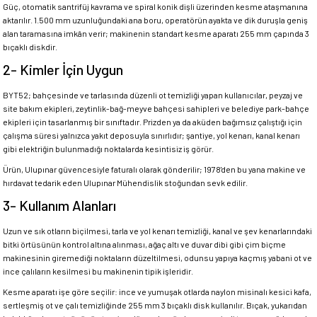
Güç, otomatik santrifüj kavrama ve spiral konik dişli üzerinden kesme ataşmanına
aktarılır. 1.500 mm uzunluğundaki ana boru, operatörün ayakta ve dik duruşla geniş
alan taramasına imkân verir; makinenin standart kesme aparatı 255 mm çapında 3
bıçaklı diskdir.
2- Kimler İçin Uygun
BYT52; bahçesinde ve tarlasında düzenli ot temizliği yapan kullanıcılar, peyzaj ve
site bakım ekipleri, zeytinlik-bağ-meyve bahçesi sahipleri ve belediye park-bahçe
ekipleri için tasarlanmış bir sınıftadır. Prizden ya da aküden bağımsız çalıştığı için
çalışma süresi yalnızca yakıt deposuyla sınırlıdır; şantiye, yol kenarı, kanal kenarı
gibi elektriğin bulunmadığı noktalarda kesintisiz iş görür.
Ürün, Ulupınar güvencesiyle faturalı olarak gönderilir; 1978'den bu yana makine ve
hırdavat tedarik eden Ulupınar Mühendislik stoğundan sevk edilir.
3- Kullanım Alanları
Uzun ve sık otların biçilmesi, tarla ve yol kenarı temizliği, kanal ve şev kenarlarındaki
bitki örtüsünün kontrol altına alınması, ağaç altı ve duvar dibi gibi çim biçme
makinesinin giremediği noktaların düzeltilmesi, odunsu yapıya kaçmış yabani ot ve
ince çalıların kesilmesi bu makinenin tipik işleridir.
Kesme aparatı işe göre seçilir: ince ve yumuşak otlarda naylon misinalı kesici kafa,
sertleşmiş ot ve çalı temizliğinde 255 mm 3 bıçaklı disk kullanılır. Bıçak, yukarıdan