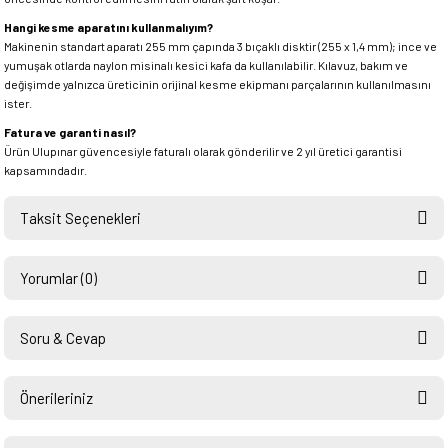
Hangi kesme aparatını kullanmalıyım?
Makinenin standart aparatı 255 mm çapında 3 bıçaklı disktir (255 x 1,4 mm); ince ve
yumuşak otlarda naylon misinalı kesici kafa da kullanılabilir. Kılavuz, bakım ve
değişimde yalnızca üreticinin orijinal kesme ekipmanı parçalarının kullanılmasını
ister.
Fatura ve garanti nasıl?
Ürün Ulupınar güvencesiyle faturalı olarak gönderilir ve 2 yıl üretici garantisi
kapsamındadır.
Taksit Seçenekleri
Yorumlar (0)
Soru & Cevap
Bu ürüne ilk yorumu siz yapın!
Önerileriniz
Ürün hakkında henüz soru sorulmamış.
Yorum Yaz
Bu ürünün fiyat bilgisi, resim, ürün açıklamalarında ve diğer konularda