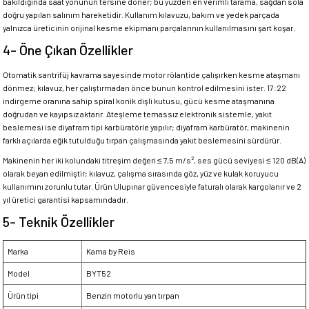
bakıldığında saat yönünün tersine döner; bu yüzden en verimli tarama, sağdan sola
doğru yapılan salınım hareketidir. Kullanım kılavuzu, bakım ve yedek parçada
yalnızca üreticinin orijinal kesme ekipmanı parçalarının kullanılmasını şart koşar.
4- Öne Çıkan Özellikler
Otomatik santrifüj kavrama sayesinde motor rölantide çalışırken kesme ataşmanı
dönmez; kılavuz, her çalıştırmadan önce bunun kontrol edilmesini ister. 17:22
indirgeme oranına sahip spiral konik dişli kutusu, gücü kesme ataşmanına
doğrudan ve kayıpsız aktarır. Ateşleme temassız elektronik sistemle, yakıt
beslemesi ise diyafram tipi karbüratörle yapılır; diyafram karbüratör, makinenin
farklı açılarda eğik tutulduğu tırpan çalışmasında yakıt beslemesini sürdürür.
Makinenin her iki kolundaki titreşim değeri ≤ 7,5 m/s², ses gücü seviyesi ≤ 120 dB(A)
olarak beyan edilmiştir; kılavuz, çalışma sırasında göz, yüz ve kulak koruyucu
kullanımını zorunlu tutar. Ürün Ulupınar güvencesiyle faturalı olarak kargolanır ve 2
yıl üretici garantisi kapsamındadır.
5- Teknik Özellikler
Marka
Kama by Reis
Model
BYT52
Ürün tipi
Benzin motorlu yan tırpan