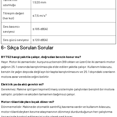
1.520 mm
uzunluğu
Titreşim değeri
≤ 7,5 m/s²
(her kol)
Ses basıncı
≤ 105 dB(A)
seviyesi
Ses gücü seviyesi
≤ 120 dB(A)
6- Sıkça Sorulan Sorular
BYT52 hangi yakıtla çalışır, doğrudan benzin konur mu?
Hayır. Motor iki zamanlıdır; kurşunsuz benzin (89 oktan ve üzeri) ile iki zamanlı motor
yağının 25:1 oranında karıştırılmasıyla elde edilen yakıtla çalışır. Kullanım kılavuzu,
benzin ile yağın depoda değil ayrı bir kapta karıştırılmasını ve 25:1 dışındaki oranların
motora zarar verebileceğini belirtir.
Elektrik ya da akü gerekir mi?
Gerekmez. Makine ipli (geri tepmeli) marş sistemiyle çalıştırılan benzinli bir motora
sahiptir; prizden ve aküden tamamen bağımsız çalışır.
Motor rölantideyken bıçak döner mi?
Dönmemelidir. Makinede otomatik santrifüj kavrama vardır ve kullanım kılavuzu,
motor rölantideyken kesme ataşmanının dönmeyi durdurduğunun her çalıştırma
öncesinde kontrol edilmesini rutin olarak şart koşar.