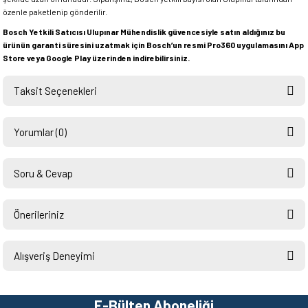
özenle paketlenip gönderilir.
Bosch Yetkili Satıcısı Ulupınar Mühendislik güvencesiyle satın aldığınız bu
ürünün garanti süresini uzatmak için Bosch’un resmi Pro360 uygulamasını App
Store veya Google Play üzerinden indirebilirsiniz.
Taksit Seçenekleri
Yorumlar (0)
Soru & Cevap
Bu ürüne ilk yorumu siz yapın!
Önerileriniz
Ürün hakkında henüz soru sorulmamış.
Yorum Yaz
Bu ürünün fiyat bilgisi, resim, ürün açıklamalarında ve diğer konularda
yetersiz gördüğünüz noktaları öneri formunu kullanarak tarafımıza
Alışveriş Deneyimi
Soru Sor
iletebilirsiniz.
Görüş ve önerileriniz için teşekkür ederiz.
Hızlı ve sorunsuz bir alışveriş.
Teşekkürler.
E-Bülten Aboneliği