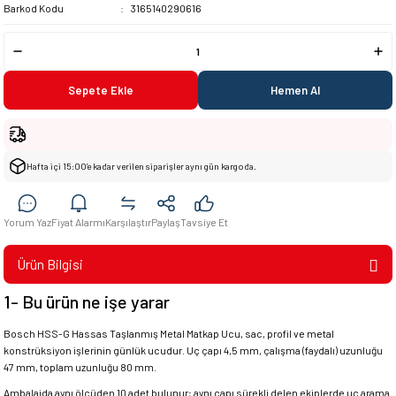
Barkod Kodu
3165140290616
Sepete Ekle
Hemen Al
Hafta içi 15:00’e kadar verilen siparişler aynı gün kargoda.
Yorum Yaz
Fiyat Alarmı
Karşılaştır
Paylaş
Tavsiye Et
Ürün Bilgisi
1- Bu ürün ne işe yarar
Bosch HSS-G Hassas Taşlanmış Metal Matkap Ucu, sac, profil ve metal
konstrüksiyon işlerinin günlük ucudur. Uç çapı 4,5 mm, çalışma (faydalı) uzunluğu
47 mm, toplam uzunluğu 80 mm.
Ambalajda aynı ölçüden 10 adet bulunur; aynı çapı sürekli delen ekiplerde uç arama