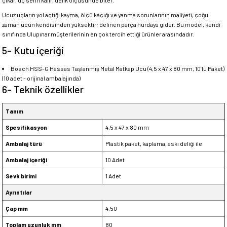
çıkar, uç serin kalır, delik ölçüsünde biter.
Ucuz uçların yol açtığı kayma, ölçü kaçığı ve yanma sorunlarının maliyeti, çoğu
zaman ucun kendisinden yüksektir; delinen parça hurdaya gider. Bu model, kendi
sınıfında Ulupınar müşterilerinin en çok tercih ettiği ürünler arasındadır.
5- Kutu içeriği
Bosch HSS-G Hassas Taşlanmış Metal Matkap Ucu (4,5 x 47 x 80 mm, 10’lu Paket)
(10 adet - orijinal ambalajında)
6- Teknik özellikler
Tanım
Spesifikasyon
4,5 x 47 x 80 mm
Ambalaj türü
Plastik paket, kaplama, askı deliği ile
Ambalaj içeriği
10 Adet
Sevk birimi
1 Adet
Ayrıntılar
Çap mm
4,50
Toplam uzunluk mm
80