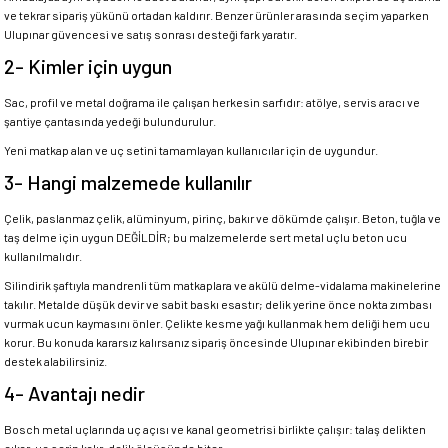
ve tekrar sipariş yükünü ortadan kaldırır. Benzer ürünler arasında seçim yaparken
Ulupınar güvencesi ve satış sonrası desteği fark yaratır.
2- Kimler için uygun
Sac, profil ve metal doğrama ile çalışan herkesin sarfıdır: atölye, servis aracı ve
şantiye çantasında yedeği bulundurulur.
Yeni matkap alan ve uç setini tamamlayan kullanıcılar için de uygundur.
3- Hangi malzemede kullanılır
Çelik, paslanmaz çelik, alüminyum, pirinç, bakır ve dökümde çalışır. Beton, tuğla ve
taş delme için uygun DEĞİLDİR; bu malzemelerde sert metal uçlu beton ucu
kullanılmalıdır.
Silindirik şaftıyla mandrenli tüm matkaplara ve akülü delme-vidalama makinelerine
takılır. Metalde düşük devir ve sabit baskı esastır; delik yerine önce nokta zımbası
vurmak ucun kaymasını önler. Çelikte kesme yağı kullanmak hem deliği hem ucu
korur. Bu konuda kararsız kalırsanız sipariş öncesinde Ulupınar ekibinden birebir
destek alabilirsiniz.
4- Avantajı nedir
Bosch metal uçlarında uç açısı ve kanal geometrisi birlikte çalışır: talaş delikten