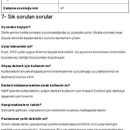
Çalışma uzunluğu mm
47
7- Sık sorulan sorular
Uç neden kayıyor?
Delik yerine nokta zımbası vurulmadığında uç yüzeyde yürür. Nokta vurmak veya
düşük devirde başlamak bu sorunu tamamen çözer.
Uçlar bilenebilir mi?
Evet; HSS uçlar uygun bileme taşıyla bilenebilir. Uç açısının korunması önemlidir,
bozulan açı deliği ölçüsünden büyük açar.
Ahşap delmek için kullanılır mı?
Kullanılabilir ancak ahşapta pimli (merkezleme uçlu) ahşap ucu daha temiz ve
kaymasız sonuç verir.
Darbeli vidalama makinesinde kullanılır mı?
Hafif işlerde kullanılabilir; yoğun darbeli kullanım için Impact Control gibi darbeye
dayanıklı seri önerilir.
Hangi makinelere takılır?
Silindirik şaftlıdır; mandrenli tüm elektrikli ve akülü matkaplara takılır.
Paslanmaz çelik delebilir mi?
Sınırlı olarak deler; paslanmaz çelikte kobalt alaşımlı (HSS-Co) uçlar belirgin
şekilde uzun ömürlüdür. Siparişiniz, Bosch yetkili bayisi olan Ulupınar tarafından