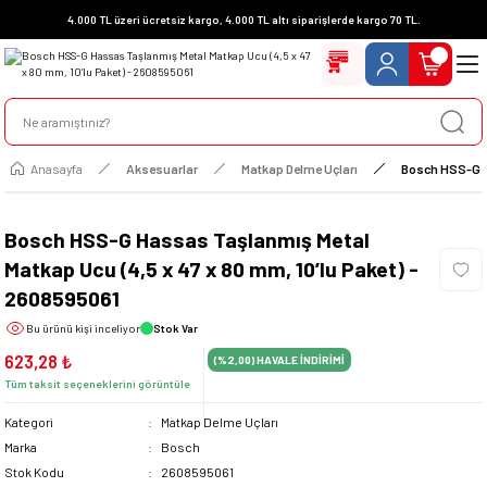
4.000 TL üzeri ücretsiz kargo, 4.000 TL altı siparişlerde kargo 70 TL.
Anasayfa
Aksesuarlar
Matkap Delme Uçları
Bosch HSS-G Ha
Bosch HSS-G Hassas Taşlanmış Metal
Matkap Ucu (4,5 x 47 x 80 mm, 10’lu Paket) -
2608595061
Bu ürünü
kişi inceliyor
Stok Var
623,28 ₺
(%2,00)
HAVALE İNDİRİMİ
Tüm taksit seçeneklerini görüntüle
Kategori
Matkap Delme Uçları
Marka
Bosch
Stok Kodu
2608595061