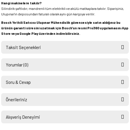
Hangi makinelere takılır?
Silindirik şaftlıdır; mandrenli tüm elektrikli ve akülü matkaplara takılır. Siparişiniz,
Ulupınar'ın deposundan faturalı olarak aynı gün kargoya verilir.
Bosch Yetkili Satıcısı Ulupınar Mühendislik güvencesiyle satın aldığınız bu
ürünün garanti süresini uzatmak için Bosch’un resmi Pro360 uygulamasını App
Store veya Google Play üzerinden indirebilirsiniz.
Taksit Seçenekleri
Yorumlar (0)
Soru & Cevap
Bu ürüne ilk yorumu siz yapın!
Önerileriniz
Ürün hakkında henüz soru sorulmamış.
Yorum Yaz
Bu ürünün fiyat bilgisi, resim, ürün açıklamalarında ve diğer konularda
yetersiz gördüğünüz noktaları öneri formunu kullanarak tarafımıza
Alışveriş Deneyimi
Soru Sor
iletebilirsiniz.
Görüş ve önerileriniz için teşekkür ederiz.
Hızlı ve sorunsuz bir alışveriş.