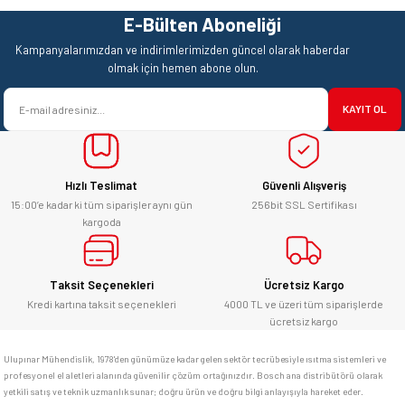
Teşekkürler.
E-Bülten Aboneliği
Ürün resmi kalitesiz, bozuk veya görüntülenemiyor.
Mehmet Kendi | 18/06/2026
Kampanyalarımızdan ve indirimlerimizden güncel olarak haberdar
Ürün açıklamasında eksik bilgiler bulunuyor.
olmak için hemen abone olun.
satışı ve alış veriş deneyimi gayet
Ürün bilgilerinde hatalar bulunuyor.
başarılı. hayırlı işler. teşekkürler.
KAYIT OL
Ürün fiyatı diğer sitelerden daha pahalı.
yücel çağatay uzun | 12/06/2026
Bu ürüne benzer farklı alternatifler olmalı.
Hızlı Teslimat
Güvenli Alışveriş
Kesinlikle orjinal ürün, güvenerek
alabilirsiniz.
15:00’e kadar ki tüm siparişler aynı gün
256bit SSL Sertifikası
kargoda
E... Ü... | 10/06/2026
Gönder
Bosch marka alet alacaksam kesinlikle
Taksit Seçenekleri
Ücretsiz Kargo
adresim Ulupınar.com.tr
Kredi kartına taksit seçenekleri
4000 TL ve üzeri tüm siparişlerde
ücretsiz kargo
F... C... | 14/05/2026
Ulupınar Mühendislik, 1978'den günümüze kadar gelen sektör tecrübesiyle ısıtma sistemleri ve
profesyonel el aletleri alanında güvenilir çözüm ortağınızdır. Bosch ana distribütörü olarak
memnun kaldım
yetkili satış ve teknik uzmanlık sunar; doğru ürün ve doğru bilgi anlayışıyla hareket eder.