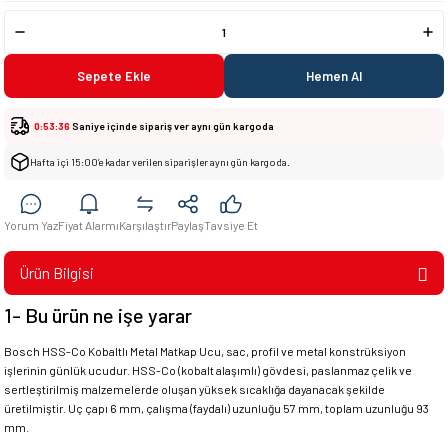
Sepete Ekle
Hemen Al
0:53:36
Saniye içinde sipariş ver aynı gün kargoda
Hafta içi 15:00’e kadar verilen siparişler aynı gün kargoda.
Yorum Yaz
Fiyat Alarmı
Karşılaştır
Paylaş
Tavsiye Et
Ürün Bilgisi
1- Bu ürün ne işe yarar
Bosch HSS-Co Kobaltlı Metal Matkap Ucu, sac, profil ve metal konstrüksiyon
işlerinin günlük ucudur. HSS-Co (kobalt alaşımlı) gövdesi, paslanmaz çelik ve
sertleştirilmiş malzemelerde oluşan yüksek sıcaklığa dayanacak şekilde
üretilmiştir. Uç çapı 6 mm, çalışma (faydalı) uzunluğu 57 mm, toplam uzunluğu 93
mm.