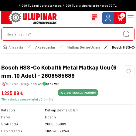
4.000 TL üzeri ücretsiz kargo, 4.000 TL altı siparişlerde kargo 70 TL.
0
Anasayfa
Aksesuarlar
Matkap Delme Uçları
Bosch HSS-Co K
Bosch HSS-Co Kobaltlı Metal Matkap Ucu (6
mm, 10 Adet) - 2608585889
Bu ürünü
17
kişi inceliyor
Stok Var
1.225,89 ₺
(%2,00)
HAVALE İNDİRİMİ
Tüm taksit seçeneklerini görüntüle
Kategori
Matkap Delme Uçları
Marka
Bosch
Stok Kodu
2608585889
Barkod Kodu
3165140521246