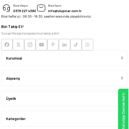
M... K... | 04/05/2026
Bize Ulaşın
Bize Yazın
0378 227 4390
info@ulupinar.com.tr
Bize hafta içi : 08:30 - 18:30, saatleri arasında ulaşabilirsiniz.
Deneyimini Paylaş
Bizi Takip Et!
Sosyal Medya hesaplarımızı takip edin!
Kurumsal
Alışveriş
WhatsApp Destek Hattı
Üyelik
Kategoriler