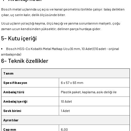
Bosch metal uçlarında uç açısı ve kanal geometrisi birlikte çalışır: talaş delikten
çıkar, uç serin kalır, delik ölçüsünde biter.
Ucuz uçların yol açtığı kayma, ölçü kaçığı ve yanma sorunlarının maliyeti, çoğu
zaman ucun kendisinden yüksektir; delinen parça hurdaya gider.
5- Kutu içeriği
Bosch HSS-Co Kobaltlı Metal Matkap Ucu (6 mm, 10 Adet) (10 adet - orijinal
ambalajında)
6- Teknik özellikler
Tanım
Spesifikasyon
6 x 57 x 93 mm
Ambalaj türü
Plastik paket, kaplama, askı deliği ile
Ambalaj içeriği
10 Adet
Sevk birimi
1 Adet
Ayrıntılar
Çap mm
6,00