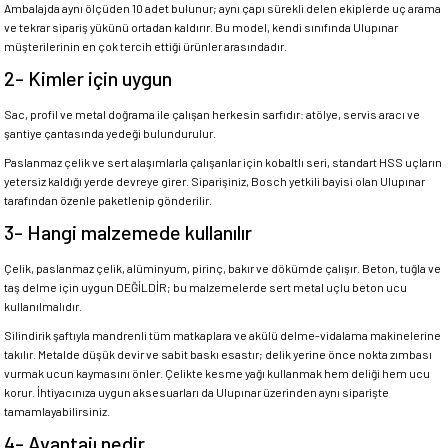
Ambalajda aynı ölçüden 10 adet bulunur; aynı çapı sürekli delen ekiplerde uç arama
ve tekrar sipariş yükünü ortadan kaldırır. Bu model, kendi sınıfında Ulupınar
müşterilerinin en çok tercih ettiği ürünler arasındadır.
2- Kimler için uygun
Sac, profil ve metal doğrama ile çalışan herkesin sarfıdır: atölye, servis aracı ve
şantiye çantasında yedeği bulundurulur.
Paslanmaz çelik ve sert alaşımlarla çalışanlar için kobaltlı seri, standart HSS uçların
yetersiz kaldığı yerde devreye girer. Siparişiniz, Bosch yetkili bayisi olan Ulupınar
tarafından özenle paketlenip gönderilir.
3- Hangi malzemede kullanılır
Çelik, paslanmaz çelik, alüminyum, pirinç, bakır ve dökümde çalışır. Beton, tuğla ve
taş delme için uygun DEĞİLDİR; bu malzemelerde sert metal uçlu beton ucu
kullanılmalıdır.
Silindirik şaftıyla mandrenli tüm matkaplara ve akülü delme-vidalama makinelerine
takılır. Metalde düşük devir ve sabit baskı esastır; delik yerine önce nokta zımbası
vurmak ucun kaymasını önler. Çelikte kesme yağı kullanmak hem deliği hem ucu
korur. İhtiyacınıza uygun aksesuarları da Ulupınar üzerinden aynı siparişte
tamamlayabilirsiniz.
4- Avantajı nedir