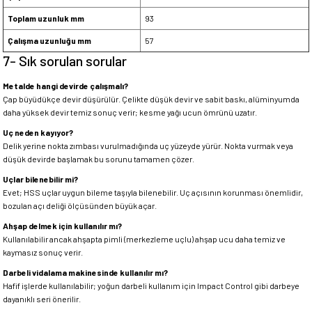
Toplam uzunluk mm
93
Çalışma uzunluğu mm
57
7- Sık sorulan sorular
Metalde hangi devirde çalışmalı?
Çap büyüdükçe devir düşürülür. Çelikte düşük devir ve sabit baskı, alüminyumda
daha yüksek devir temiz sonuç verir; kesme yağı ucun ömrünü uzatır.
Uç neden kayıyor?
Delik yerine nokta zımbası vurulmadığında uç yüzeyde yürür. Nokta vurmak veya
düşük devirde başlamak bu sorunu tamamen çözer.
Uçlar bilenebilir mi?
Evet; HSS uçlar uygun bileme taşıyla bilenebilir. Uç açısının korunması önemlidir,
bozulan açı deliği ölçüsünden büyük açar.
Ahşap delmek için kullanılır mı?
Kullanılabilir ancak ahşapta pimli (merkezleme uçlu) ahşap ucu daha temiz ve
kaymasız sonuç verir.
Darbeli vidalama makinesinde kullanılır mı?
Hafif işlerde kullanılabilir; yoğun darbeli kullanım için Impact Control gibi darbeye
dayanıklı seri önerilir.