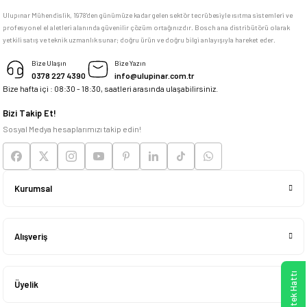
Ulupınar Mühendislik, 1978'den günümüze kadar gelen sektör tecrübesiyle ısıtma sistemleri ve
profesyonel el aletleri alanında güvenilir çözüm ortağınızdır. Bosch ana distribütörü olarak
memnun kaldım
yetkili satış ve teknik uzmanlık sunar; doğru ürün ve doğru bilgi anlayışıyla hareket eder.
M... K... | 04/05/2026
Bize Ulaşın
Bize Yazın
0378 227 4390
info@ulupinar.com.tr
Bize hafta içi : 08:30 - 18:30, saatleri arasında ulaşabilirsiniz.
Deneyimini Paylaş
Bizi Takip Et!
Sosyal Medya hesaplarımızı takip edin!
Kurumsal
Alışveriş
Üyelik