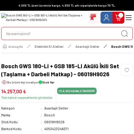
4.000 TL üzeri ücretsiz kargo, 4.000 TL altı siparişlerde kargo 70 TL.
Anasayfa
Elektrikli El Aletleri
Avantajlı Setler
Bosch GWS 180-
Bosch GWS 180-LI + GSB 185-LI Akülü İkili Set
(Taşlama + Darbeli Matkap) - 06019H9026
Bu ürünü
kişi inceliyor
Stok Var
14.257,00 ₺
(%2,00)
HAVALE İNDİRİMİ
Tüm taksit seçeneklerini görüntüle
Kategori
Avantajlı Setler
Marka
Bosch
Stok Kodu
06019H9026
Barkod Kodu
4053423248371