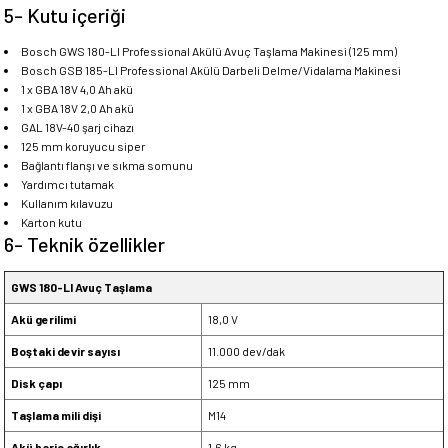
5- Kutu içeriği
Bosch GWS 180-LI Professional Akülü Avuç Taşlama Makinesi (125 mm)
Bosch GSB 185-LI Professional Akülü Darbeli Delme/Vidalama Makinesi
1 x GBA 18V 4,0 Ah akü
1 x GBA 18V 2,0 Ah akü
GAL 18V-40 şarj cihazı
125 mm koruyucu siper
Bağlantı flanşı ve sıkma somunu
Yardımcı tutamak
Kullanım kılavuzu
Karton kutu
6- Teknik özellikler
GWS 180-LI Avuç Taşlama
Akü gerilimi
18,0 V
Boştaki devir sayısı
11.000 dev/dak
Disk çapı
125 mm
Taşlama mili dişi
M14
Akü hariç ağırlık
1,6 kg