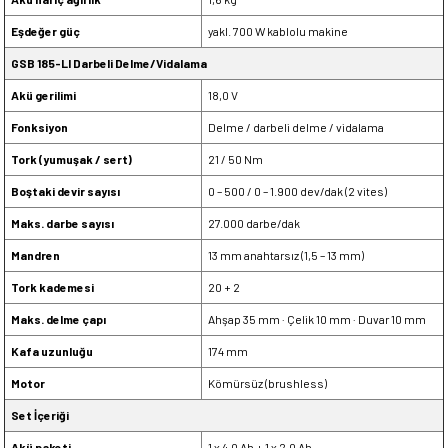
Eşdeğer güç
yakl. 700 W kablolu makine
GSB 185-LI Darbeli Delme/Vidalama
Akü gerilimi
18,0 V
Fonksiyon
Delme / darbeli delme / vidalama
Tork (yumuşak / sert)
21 / 50 Nm
Boştaki devir sayısı
0 – 500 / 0 – 1.900 dev/dak (2 vites)
Maks. darbe sayısı
27.000 darbe/dak
Mandren
13 mm anahtarsız (1,5 – 13 mm)
Tork kademesi
20 + 2
Maks. delme çapı
Ahşap 35 mm · Çelik 10 mm · Duvar 10 mm
Kafa uzunluğu
174 mm
Motor
Kömürsüz (brushless)
Set İçeriği
Akü paketi
1 x 4,0 Ah + 1 x 2,0 Ah