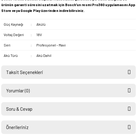
ürünün garanti süresini uzatmak için Bosch’un resmi Pro360 uygulamasını App
Store veya Google Play üzerinden indirebilirsiniz.
Güç Kaynağı
:
Akülü
Voltaj Değeri
:
18V
Seri
:
Profesyonel - Mavi
Akü Türü
:
Akü Dahil
Taksit Seçenekleri
Yorumlar (0)
Soru & Cevap
Bu ürüne ilk yorumu siz yapın!
Disk çapı kaç acaba
Önerileriniz
Ümit Kuştekin | 28/03/2026
Yorum Yaz