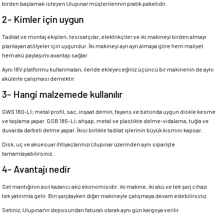
birden başlamak isteyen Ulupınar müşterilerinin pratik paketidir.
2- Kimler için uygun
Tadilat ve montaj ekipleri, tesisatçılar, elektrikçiler ve iki makineyi birden almayı
planlayan atölyeler için uygundur. İki makineyi ayrı ayrı almaya göre hem maliyet
hem akü paylaşımı avantajı sağlar.
Aynı 18V platformu kullanmaları, ileride ekleyeceğiniz üçüncü bir makinenin de aynı
akülerle çalışması demektir.
3- Hangi malzemede kullanılır
GWS 180-LI; metal profil, sac, inşaat demiri, fayans ve betonda uygun diskle kesme
ve taşlama yapar. GSB 185-LI; ahşap, metal ve plastikte delme-vidalama, tuğla ve
duvarda darbeli delme yapar. İkisi birlikte tadilat işlerinin büyük kısmını kapsar.
Disk, uç ve aksesuar ihtiyaçlarınızı Ulupınar üzerinden aynı siparişte
tamamlayabilirsiniz.
4- Avantajı nedir
Set mantığının asıl kazancı akü ekonomisidir: iki makine, iki akü ve tek şarj cihazı
tek yatırımla gelir. Biri şarjdayken diğer makineyle çalışmaya devam edebilirsiniz.
Setiniz, Ulupınar'ın deposundan faturalı olarak aynı gün kargoya verilir.