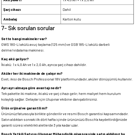
Şarj cihazı
Dahil
Ambalaj
Karton kutu
7- Sık sorulan sorular
Sette hangi makineler var?
GWS 180-LI akülü avuç taşlama (125 mm) ve GSB 185-LI akülü darbeli
delme/vidalama makinesi.
Kaç akü geliyor?
İki akü: 1 x 4,0 Ah ve 1 x 2,0 Ah, ayrıca şarj cihazı dahildir.
Aküler her iki makinede de çalışır mı?
Evet; ikisi de Bosch Professional 18V platformundadır, aküler dönüşümlü kullanılır.
Ayrı ayrı almaya göre avantajı nedir?
Tek pakette iki makine, iki akü ve şarj cihazı gelir; hem maliyet hem kurulum
kolaylığı sağlar. Detaylar için Ulupınar ekibine danışabilirsiniz.
Ürün orijinal ve garantili mi?
Ürününüz faturasıyla birlikte gönderilir ve resmi Bosch garantisi kapsamındadır.
Satın aldıktan sonraki ilk dört hafta içinde ürününüzü Bosch'a kaydettirdiğinizde
garanti süresi elektrikli aletlerde 3 yıla kadar uzar.
Bosch Yetkili Satıcısı Ulupınar Mühendislik güvencesiyle satın aldığınız bu