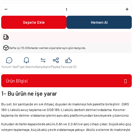
Sepete Ekle
Hemen Al
Hafta içi 15:00’e kadar verilen siparişler aynı gün kargoda.
Yorum Yaz
Fiyat Alarmı
Karşılaştır
Paylaş
Tavsiye Et
Ürün Bilgisi
1- Bu ürün ne işe yarar
Bu set, bir şantiyede en sık ihtiyaç duyulan iki makineyi tek pakette birleştirir: GWS
180-LI akülü avuç taşlama ve GSB 185-LI akülü darbeli delme/vidalama. Kesme-
taşlama ile delme-vidalama işlerini aynı akü platformundan besleyerek çözersiniz.
Kutudan iki farklı kapasitede akü (4,0 Ah ve 2,0 Ah) ve şarj cihazı çıkar; büyük akü güç
isteyen taşlamaya, küçük akü çevik vidalamaya yakışır. Akülü sisteme iki makineyle