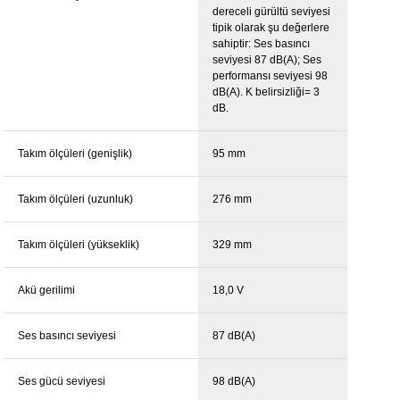
dereceli gürültü seviyesi
tipik olarak şu değerlere
sahiptir: Ses basıncı
seviyesi 87 dB(A); Ses
performansı seviyesi 98
dB(A). K belirsizliği= 3
dB.
Takım ölçüleri (genişlik)
95 mm
Takım ölçüleri (uzunluk)
276 mm
Takım ölçüleri (yükseklik)
329 mm
Akü gerilimi
18,0 V
Ses basıncı seviyesi
87 dB(A)
Ses gücü seviyesi
98 dB(A)