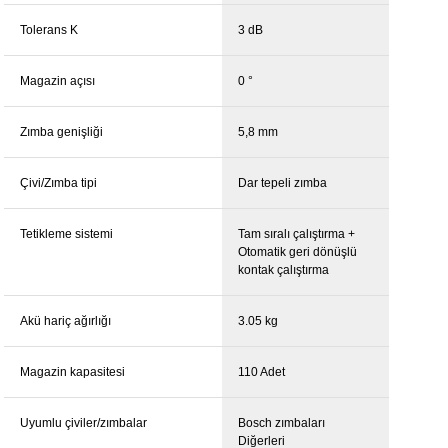
Tolerans K
3 dB
Magazin açısı
0 °
Zımba genişliği
5,8 mm
Çivi/Zımba tipi
Dar tepeli zımba
Tetikleme sistemi
Tam sıralı çalıştırma +
Otomatik geri dönüşlü
kontak çalıştırma
Akü hariç ağırlığı
3.05 kg
Magazin kapasitesi
110 Adet
Uyumlu çiviler/zımbalar
Bosch zımbaları
Diğerleri