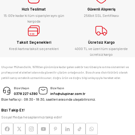
Hızlı Teslimat
Güvenli Alışveriş
Kesinlikle orjinal ürün, güvenerek
alabilirsiniz.
15:00’e kadar ki tüm siparişler aynı gün
256bit SSL Sertifikası
kargoda
E... Ü... | 10/06/2026
Gönder
Bosch marka alet alacaksam kesinlikle
Taksit Seçenekleri
Ücretsiz Kargo
adresim Ulupınar.com.tr
Kredi kartına taksit seçenekleri
4000 TL ve üzeri tüm siparişlerde
ücretsiz kargo
F... C... | 14/05/2026
Ulupınar Mühendislik, 1978'den günümüze kadar gelen sektör tecrübesiyle ısıtma sistemleri ve
profesyonel el aletleri alanında güvenilir çözüm ortağınızdır. Bosch ana distribütörü olarak
memnun kaldım
yetkili satış ve teknik uzmanlık sunar; doğru ürün ve doğru bilgi anlayışıyla hareket eder.
M... K... | 04/05/2026
Bize Ulaşın
Bize Yazın
0378 227 4390
info@ulupinar.com.tr
Bize hafta içi : 08:30 - 18:30, saatleri arasında ulaşabilirsiniz.
Deneyimini Paylaş
Bizi Takip Et!
Sosyal Medya hesaplarımızı takip edin!