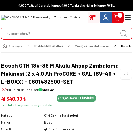
4.000 TL üzeri ücretsiz kargo, 4.000 TL altı siparişlerde kargo 70 TL.
Anasayfa
Elektrikli El Aletleri
Çivi Çakma Makineleri
Bosch 
Bosch GTH 18V-38 M Akülü Ahşap Zımbalama
Makinesi (2 x 4,0 Ah ProCORE + GAL 18V-40 +
L-BOXX) - 0601482500-SET
Bu ürünü
kişi inceliyor
Stok Var
41.340,00 ₺
(%2,00)
HAVALE İNDİRİMİ
Tüm taksit seçeneklerini görüntüle
Kategori
Çivi Çakma Makineleri
Marka
Bosch
Stok Kodu
gth18v-38procore4