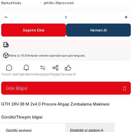
Barkod Kodu
gth18v-38procore4
Sepete Ekle
Hemen Al
Hafta içi 15:00’e kadar verilen siparişler aynı gün kargoda.
Yorum Yaz
Fiyat Alarmı
Karşılaştır
Paylaş
Tavsiye Et
Ürün Bilgisi
GTH 18V-38 M 2x4.0 Procore Ahşap Zımbalama Makinesi
Gürültü/Titreşim bilgisi
Gürültü seviyesi
Elektrikli el aletinin A-