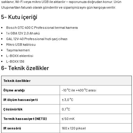
saklanır, Wi-Fi veya mikro USB ile aktarılır — raporunuza doğrudan konur. Ürün
Ulupınar'dan faturalı olarak gönderilir ve siparişiniz aynı gün kargoya verilir.
5- Kutu içeriği
Bosch GTC 400 C Professional termal kamera
1 x GBA 12V 2,0 Ah akü
GAL 12V-40 Professional hızlı şarj cihazı
Mikro USB kablosu
Taşıma kemeri
L-BOXX eklentisi
L-BOXX 136
6- Teknik özellikler
Teknik özellikler
Ölçme aralığı
-10 °C ile +400 °C arası
IR ölçüm hassasiyeti
± 3,0 °C
Çözünürlük
0,1 °C
Termik hassasiyet (NETD)
≤ 50 mK
IR sensörü
160 x 120 piksel