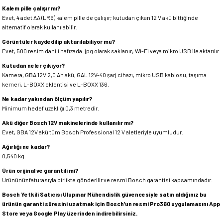
Kalem pille çalışır mı?
Evet, 4 adet AA (LR6) kalem pille de çalışır; kutudan çıkan 12 V akü bittiğinde
alternatif olarak kullanılabilir.
Görüntüler kaydedilip aktarılabiliyor mu?
Evet, 500 resim dahili hafızada .jpg olarak saklanır; Wi-Fi veya mikro USB ile aktarılır.
Kutudan neler çıkıyor?
Kamera, GBA 12V 2,0 Ah akü, GAL 12V-40 şarj cihazı, mikro USB kablosu, taşıma
kemeri, L-BOXX eklentisi ve L-BOXX 136.
Ne kadar yakından ölçüm yapılır?
Minimum hedef uzaklığı 0,3 metredir.
Akü diğer Bosch 12V makinelerinde kullanılır mı?
Evet, GBA 12V akü tüm Bosch Professional 12 V aletleriyle uyumludur.
Ağırlığı ne kadar?
0,540 kg.
Ürün orijinal ve garantili mi?
Ürününüz faturasıyla birlikte gönderilir ve resmi Bosch garantisi kapsamındadır.
Bosch Yetkili Satıcısı Ulupınar Mühendislik güvencesiyle satın aldığınız bu
ürünün garanti süresini uzatmak için Bosch’un resmi Pro360 uygulamasını App
Store veya Google Play üzerinden indirebilirsiniz.