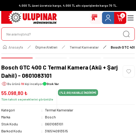
4.000 TL üzeri ücretsiz kargo, 4.000 TL altı siparişlerde kargo 70 TL.
0
Anasayfa
Ölçme Aletleri
Termal Kameralar
Bosch GTC 400 C
Bosch GTC 400 C Termal Kamera (Akü + Şarj
Dahil) - 0601083101
Bu ürünü
19
kişi inceliyor
Stok Var
55.098,80 ₺
(%2,00)
HAVALE İNDİRİMİ
Tüm taksit seçeneklerini görüntüle
Kategori
Termal Kameralar
Marka
Bosch
Stok Kodu
0601083101
Barkod Kodu
3165140913515