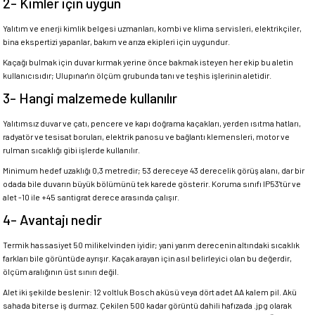
2- Kimler için uygun
Yalıtım ve enerji kimlik belgesi uzmanları, kombi ve klima servisleri, elektrikçiler,
bina ekspertizi yapanlar, bakım ve arıza ekipleri için uygundur.
Kaçağı bulmak için duvar kırmak yerine önce bakmak isteyen her ekip bu aletin
kullanıcısıdır; Ulupınar'ın ölçüm grubunda tanı ve teşhis işlerinin aletidir.
3- Hangi malzemede kullanılır
Yalıtımsız duvar ve çatı, pencere ve kapı doğrama kaçakları, yerden ısıtma hatları,
radyatör ve tesisat boruları, elektrik panosu ve bağlantı klemensleri, motor ve
rulman sıcaklığı gibi işlerde kullanılır.
Minimum hedef uzaklığı 0,3 metredir; 53 dereceye 43 derecelik görüş alanı, dar bir
odada bile duvarın büyük bölümünü tek karede gösterir. Koruma sınıfı IP53'tür ve
alet -10 ile +45 santigrat derece arasında çalışır.
4- Avantajı nedir
Termik hassasiyet 50 milikelvinden iyidir; yani yarım derecenin altındaki sıcaklık
farkları bile görüntüde ayrışır. Kaçak arayan için asıl belirleyici olan bu değerdir,
ölçüm aralığının üst sınırı değil.
Alet iki şekilde beslenir: 12 voltluk Bosch aküsü veya dört adet AA kalem pil. Akü
sahada biterse iş durmaz. Çekilen 500 kadar görüntü dahili hafızada .jpg olarak