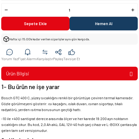
Sepete Ekle
Hemen Al
Hafta içi 15:00’e kadar verilen siparişler aynı gün kargoda.
Yorum Yaz
Fiyat Alarmı
Karşılaştır
Paylaş
Tavsiye Et
Ürün Bilgisi
1- Bu ürün ne işe yarar
Bosch GTC 400 C, yüzey sıcaklığını renkli bir görüntüye çeviren termal kameradır.
Gözle görülmeyeni gösterir: ısı kaçağını, ıslak duvarı, ısınan sigortayı, tıkalı
radyatörü, yerden ısıtma borusunun geçtiği hattı.
-10 ile +400 santigrat derece arasında ölçer ve her karede 19.200 ayrı noktanın
sıcaklığını okur. Bu kod, 2,0 Ah akü, GAL 12V-40 hızlı şarj cihazı ve L-BOXX çantasıyla
gelen tam set versiyonudur.