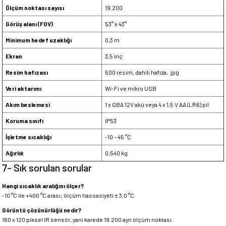
Ölçüm noktası sayısı
19.200
Görüş alanı (FOV)
53° x 43°
Minimum hedef uzaklığı
0,3 m
Ekran
3,5 inç
Resim hafızası
500 resim, dahili hafıza, .jpg
Veri aktarımı
Wi-Fi ve mikro USB
Akım beslemesi
1 x GBA 12V akü veya 4 x 1,5 V AA (LR6) pil
Koruma sınıfı
IP53
İşletme sıcaklığı
-10 – 45 °C
Ağırlık
0,540 kg
7- Sık sorulan sorular
Hangi sıcaklık aralığını ölçer?
-10 °C ile +400 °C arası; ölçüm hassasiyeti ± 3,0 °C.
Görüntü çözünürlüğü nedir?
160 x 120 piksel IR sensör, yani karede 19.200 ayrı ölçüm noktası.