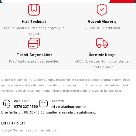
yücel çağatay uzun | 12/06/2026
Bu ürüne benzer farklı alternatifler olmalı.
Hızlı Teslimat
Güvenli Alışveriş
Kesinlikle orjinal ürün, güvenerek
alabilirsiniz.
15:00’e kadar ki tüm siparişler aynı gün
256bit SSL Sertifikası
kargoda
E... Ü... | 10/06/2026
Gönder
Bosch marka alet alacaksam kesinlikle
Taksit Seçenekleri
Ücretsiz Kargo
adresim Ulupınar.com.tr
Kredi kartına taksit seçenekleri
4000 TL ve üzeri tüm siparişlerde
ücretsiz kargo
F... C... | 14/05/2026
Ulupınar Mühendislik, 1978'den günümüze kadar gelen sektör tecrübesiyle ısıtma sistemleri ve
profesyonel el aletleri alanında güvenilir çözüm ortağınızdır. Bosch ana distribütörü olarak
memnun kaldım
yetkili satış ve teknik uzmanlık sunar; doğru ürün ve doğru bilgi anlayışıyla hareket eder.
M... K... | 04/05/2026
Bize Ulaşın
Bize Yazın
0378 227 4390
info@ulupinar.com.tr
Bize hafta içi : 08:30 - 18:30, saatleri arasında ulaşabilirsiniz.
Deneyimini Paylaş
Bizi Takip Et!
Sosyal Medya hesaplarımızı takip edin!