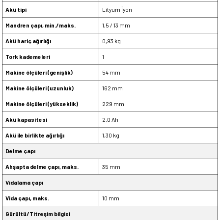
Akü tipi
Lityum İyon
Mandren çapı, min./maks.
1,5 / 13 mm
Akü hariç ağırlığı
0,93 kg
Tork kademeleri
1
Makine ölçüleri (genişlik)
54 mm
Makine ölçüleri (uzunluk)
162 mm
Makine ölçüleri (yükseklik)
229 mm
Akü kapasitesi
2,0 Ah
Akü ile birlikte ağırlığı
1,30 kg
Delme çapı
Ahşapta delme çapı, maks.
35 mm
Vidalama çapı
Vida çapı, maks.
10 mm
Gürültü/Titreşim bilgisi