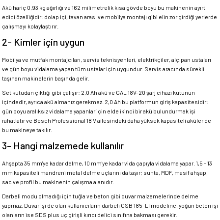
Akü hariç 0,93 kg ağırlığı ve 162 milimetrelik kısa gövde boyu bu makinenin ayırt
edici özelliğidir: dolap içi, tavan arası ve mobilya montajı gibi elin zor girdiği yerlerde
çalışmayı kolaylaştırır.
2- Kimler için uygun
Mobilya ve mutfak montajcıları, servis teknisyenleri, elektrikçiler, alçıpan ustaları
ve gün boyu vidalama yapan tüm ustalar için uygundur. Servis aracında sürekli
taşınan makinelerin başında gelir.
Set kutudan çıktığı gibi çalışır: 2,0 Ah akü ve GAL 18V-20 şarj cihazı kutunun
içindedir, ayrıca akü almanız gerekmez. 2,0 Ah bu platformun giriş kapasitesidir;
gün boyu aralıksız vidalama yapanlar için elde ikinci bir akü bulundurmak işi
rahatlatır ve Bosch Professional 18 V ailesindeki daha yüksek kapasiteli aküler de
bu makineye takılır.
3- Hangi malzemede kullanılır
Ahşapta 35 mm'ye kadar delme, 10 mm'ye kadar vida çapıyla vidalama yapar. 1,5 – 13
mm kapasiteli mandreni metal delme uçlarını da taşır; sunta, MDF, masif ahşap,
sac ve profil bu makinenin çalışma alanıdır.
Darbeli modu olmadığı için tuğla ve beton gibi duvar malzemelerinde delme
yapmaz. Duvar işi de olan kullanıcıların darbeli GSB 185-LI modeline, yoğun beton işi
olanların ise SDS plus uç girişli kırıcı delici sınıfına bakması gerekir.