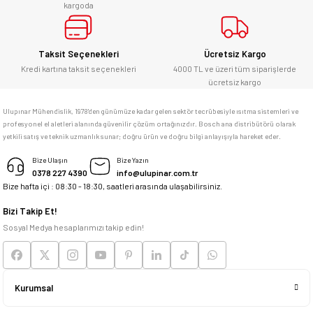
kargoda
E... Ü... | 10/06/2026
Gönder
Bosch marka alet alacaksam kesinlikle
Taksit Seçenekleri
Ücretsiz Kargo
adresim Ulupınar.com.tr
Kredi kartına taksit seçenekleri
4000 TL ve üzeri tüm siparişlerde
ücretsiz kargo
F... C... | 14/05/2026
Ulupınar Mühendislik, 1978'den günümüze kadar gelen sektör tecrübesiyle ısıtma sistemleri ve
profesyonel el aletleri alanında güvenilir çözüm ortağınızdır. Bosch ana distribütörü olarak
memnun kaldım
yetkili satış ve teknik uzmanlık sunar; doğru ürün ve doğru bilgi anlayışıyla hareket eder.
M... K... | 04/05/2026
Bize Ulaşın
Bize Yazın
0378 227 4390
info@ulupinar.com.tr
Bize hafta içi : 08:30 - 18:30, saatleri arasında ulaşabilirsiniz.
Deneyimini Paylaş
Bizi Takip Et!
Sosyal Medya hesaplarımızı takip edin!
Kurumsal