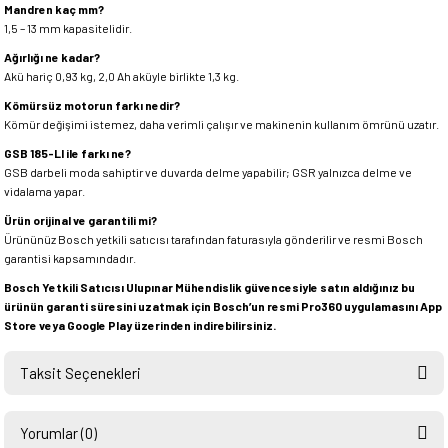
Mandren kaç mm?
1,5 – 13 mm kapasitelidir.
Ağırlığı ne kadar?
Akü hariç 0,93 kg, 2,0 Ah aküyle birlikte 1,3 kg.
Kömürsüz motorun farkı nedir?
Kömür değişimi istemez, daha verimli çalışır ve makinenin kullanım ömrünü uzatır.
GSB 185-LI ile farkı ne?
GSB darbeli moda sahiptir ve duvarda delme yapabilir; GSR yalnızca delme ve
vidalama yapar.
Ürün orijinal ve garantili mi?
Ürününüz Bosch yetkili satıcısı tarafından faturasıyla gönderilir ve resmi Bosch
garantisi kapsamındadır.
Bosch Yetkili Satıcısı Ulupınar Mühendislik güvencesiyle satın aldığınız bu
ürünün garanti süresini uzatmak için Bosch’un resmi Pro360 uygulamasını App
Store veya Google Play üzerinden indirebilirsiniz.
Taksit Seçenekleri
Yorumlar (0)