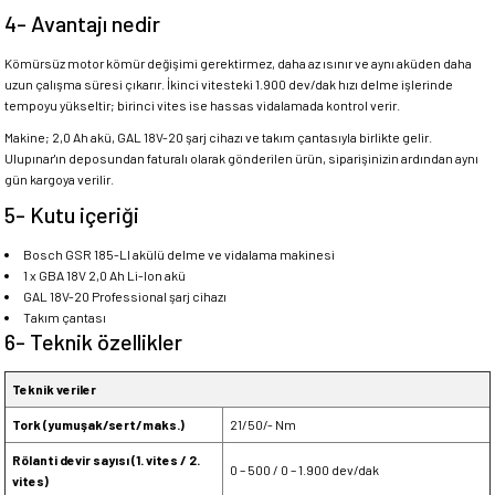
4- Avantajı nedir
Kömürsüz motor kömür değişimi gerektirmez, daha az ısınır ve aynı aküden daha
uzun çalışma süresi çıkarır. İkinci vitesteki 1.900 dev/dak hızı delme işlerinde
tempoyu yükseltir; birinci vites ise hassas vidalamada kontrol verir.
Makine; 2,0 Ah akü, GAL 18V-20 şarj cihazı ve takım çantasıyla birlikte gelir.
Ulupınar'ın deposundan faturalı olarak gönderilen ürün, siparişinizin ardından aynı
gün kargoya verilir.
5- Kutu içeriği
Bosch GSR 185-LI akülü delme ve vidalama makinesi
1 x GBA 18V 2,0 Ah Li-Ion akü
GAL 18V-20 Professional şarj cihazı
Takım çantası
6- Teknik özellikler
Teknik veriler
Tork (yumuşak/sert/maks.)
21/50/- Nm
Rölanti devir sayısı (1. vites / 2.
0 – 500 / 0 – 1.900 dev/dak
vites)