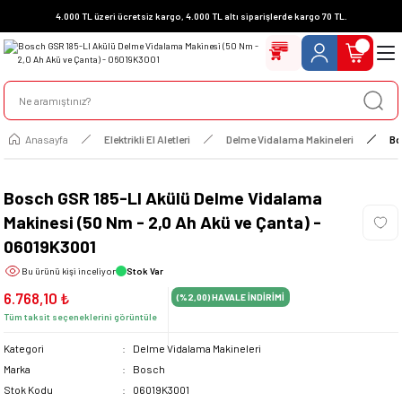
4.000 TL üzeri ücretsiz kargo, 4.000 TL altı siparişlerde kargo 70 TL.
Anasayfa
Elektrikli El Aletleri
Delme Vidalama Makineleri
Bo
Bosch GSR 185-LI Akülü Delme Vidalama
Makinesi (50 Nm - 2,0 Ah Akü ve Çanta) -
06019K3001
Bu ürünü
kişi inceliyor
Stok Var
6.768,10 ₺
(%2,00)
HAVALE İNDİRİMİ
Tüm taksit seçeneklerini görüntüle
Kategori
Delme Vidalama Makineleri
Marka
Bosch
Stok Kodu
06019K3001