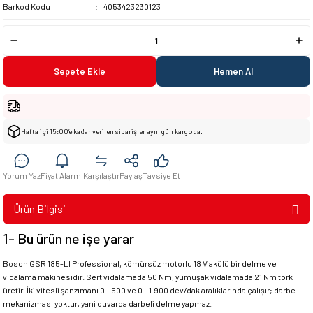
Barkod Kodu
4053423230123
Sepete Ekle
Hemen Al
Hafta içi 15:00’e kadar verilen siparişler aynı gün kargoda.
Yorum Yaz
Fiyat Alarmı
Karşılaştır
Paylaş
Tavsiye Et
Ürün Bilgisi
1- Bu ürün ne işe yarar
Bosch GSR 185-LI Professional, kömürsüz motorlu 18 V akülü bir delme ve
vidalama makinesidir. Sert vidalamada 50 Nm, yumuşak vidalamada 21 Nm tork
üretir. İki vitesli şanzımanı 0 – 500 ve 0 – 1.900 dev/dak aralıklarında çalışır; darbe
mekanizması yoktur, yani duvarda darbeli delme yapmaz.