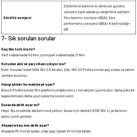
Elektrikli el aletinin A-dereceli gürültü
seviyesi tipik olarak şu değerlere sahiptir:
Gürültü seviyesi
Ses basıncı seviyesi dB(A); Ses
performansı seviyesi dB(A). K belirsizliği=
dB.
7- Sık sorulan sorular
Kaç Nm tork üretir?
Sert vidalamada 50 Nm, yumuşak vidalamada 21 Nm.
Kutudan akü ve şarj cihazı çıkıyor mu?
Evet. Kutuda 1 adet GBA 18V 2,0 Ah akü, GAL 18V-20 Professional şarj cihazı ve takım
çantası bulunur.
Hangi aküler bu makineye uyar?
Bosch Professional 18 V platformundaki tüm Li-Ion aküler uyumludur; daha yüksek
kapasiteli akü daha uzun çalışma süresi verir.
Duvarda delik açar mı?
Hayır. Bu modelde darbeli mod yoktur; duvar için darbeli GSB 185-LI ya da kırıcı
delici sınıfı gerekir.
Ahşapta kaç mm delik açar?
Ahşapta 35 mm'ye kadar, vida çapı olarak 10 mm'ye kadar.