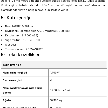
Uç girişi 28 milimetre altıgendir ve bu ölçüdeki keskilerle çalışır. Kutudaki yağlama
tüpü uç girişinin bakımı içindir. Ürün Bosch yetkili bayisi Ulupınar tarafından faturalı
olarak gönderilir ve siparişiniz aynı gün kargoya verilir.
5- Kutu içeriği
Bosch GSH 16-28 kırıcı
Sivri keski, 28 mm altıgen, 400 mm (2 608 690 106)
Ek tutamak (1 617 000 A55)
Yağlama tüpü (1 615 430 010)
Alet bezi
Taşıma arabası (2 605 438 628)
6- Teknik özellikler
Teknik veriler
Nominal giriş gücü
1.750 W
Darbe enerjisi
41 J
Nominal devir sayısında darbe
1.280 darbe/dak
sayısı
Ağırlık
18,300 kg
Makine ölçüleri (genişlik)
255 mm