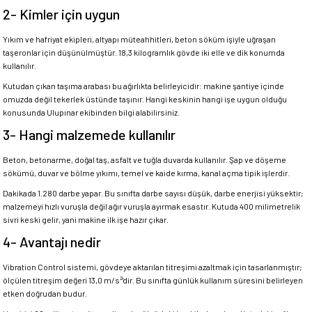
2- Kimler için uygun
Yıkım ve hafriyat ekipleri, altyapı müteahhitleri, beton söküm işiyle uğraşan
taşeronlar için düşünülmüştür. 18,3 kilogramlık gövde iki elle ve dik konumda
kullanılır.
Kutudan çıkan taşıma arabası bu ağırlıkta belirleyicidir: makine şantiye içinde
omuzda değil tekerlek üstünde taşınır. Hangi keskinin hangi işe uygun olduğu
konusunda Ulupınar ekibinden bilgi alabilirsiniz.
3- Hangi malzemede kullanılır
Beton, betonarme, doğal taş, asfalt ve tuğla duvarda kullanılır. Şap ve döşeme
sökümü, duvar ve bölme yıkımı, temel ve kaide kırma, kanal açma tipik işlerdir.
Dakikada 1.280 darbe yapar. Bu sınıfta darbe sayısı düşük, darbe enerjisi yüksektir;
malzemeyi hızlı vuruşla değil ağır vuruşla ayırmak esastır. Kutuda 400 milimetrelik
sivri keski gelir, yani makine ilk işe hazır çıkar.
4- Avantajı nedir
Vibration Control sistemi, gövdeye aktarılan titreşimi azaltmak için tasarlanmıştır;
ölçülen titreşim değeri 13,0 m/s²'dir. Bu sınıfta günlük kullanım süresini belirleyen
etken doğrudan budur.