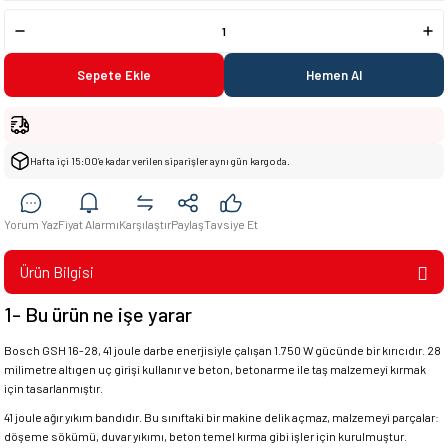
Sepete Ekle
Hemen Al
Hafta içi 15:00’e kadar verilen siparişler aynı gün kargoda.
Yorum Yaz
Fiyat Alarmı
Karşılaştır
Paylaş
Tavsiye Et
Ürün Bilgisi
1- Bu ürün ne işe yarar
Bosch GSH 16-28, 41 joule darbe enerjisiyle çalışan 1.750 W gücünde bir kırıcıdır. 28
milimetre altıgen uç girişi kullanır ve beton, betonarme ile taş malzemeyi kırmak
için tasarlanmıştır.
41 joule ağır yıkım bandıdır. Bu sınıftaki bir makine delik açmaz, malzemeyi parçalar:
döşeme sökümü, duvar yıkımı, beton temel kırma gibi işler için kurulmuştur.