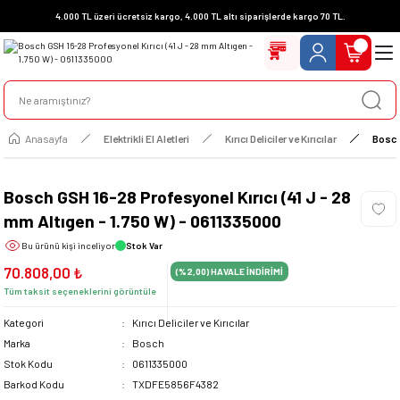
4.000 TL üzeri ücretsiz kargo, 4.000 TL altı siparişlerde kargo 70 TL.
Anasayfa
Elektrikli El Aletleri
Kırıcı Deliciler ve Kırıcılar
Bosch
Bosch GSH 16-28 Profesyonel Kırıcı (41 J - 28
mm Altıgen - 1.750 W) - 0611335000
Bu ürünü
kişi inceliyor
Stok Var
70.808,00 ₺
(%2,00)
HAVALE İNDİRİMİ
Tüm taksit seçeneklerini görüntüle
Kategori
Kırıcı Deliciler ve Kırıcılar
Marka
Bosch
Stok Kodu
0611335000
Barkod Kodu
TXDFE5856F4382