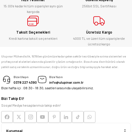
Kesinlikle orjinal ürün, güvenerek
alabilirsiniz.
15:00’e kadar ki tüm siparişler aynı gün
256bit SSL Sertifikası
kargoda
E... Ü... | 10/06/2026
Gönder
Bosch marka alet alacaksam kesinlikle
Taksit Seçenekleri
Ücretsiz Kargo
adresim Ulupınar.com.tr
Kredi kartına taksit seçenekleri
4000 TL ve üzeri tüm siparişlerde
ücretsiz kargo
F... C... | 14/05/2026
Ulupınar Mühendislik, 1978'den günümüze kadar gelen sektör tecrübesiyle ısıtma sistemleri ve
profesyonel el aletleri alanında güvenilir çözüm ortağınızdır. Bosch ana distribütörü olarak
memnun kaldım
yetkili satış ve teknik uzmanlık sunar; doğru ürün ve doğru bilgi anlayışıyla hareket eder.
M... K... | 04/05/2026
Bize Ulaşın
Bize Yazın
0378 227 4390
info@ulupinar.com.tr
Bize hafta içi : 08:30 - 18:30, saatleri arasında ulaşabilirsiniz.
Deneyimini Paylaş
Bizi Takip Et!
Sosyal Medya hesaplarımızı takip edin!
Kurumsal