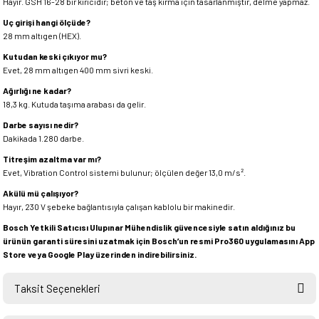
Hayır. GSH 16-28 bir kırıcıdır; beton ve taş kırma için tasarlanmıştır, delme yapmaz.
Uç girişi hangi ölçüde?
28 mm altıgen (HEX).
Kutudan keski çıkıyor mu?
Evet, 28 mm altıgen 400 mm sivri keski.
Ağırlığı ne kadar?
18,3 kg. Kutuda taşıma arabası da gelir.
Darbe sayısı nedir?
Dakikada 1.280 darbe.
Titreşim azaltma var mı?
Evet, Vibration Control sistemi bulunur; ölçülen değer 13,0 m/s².
Akülü mü çalışıyor?
Hayır, 230 V şebeke bağlantısıyla çalışan kablolu bir makinedir.
Bosch Yetkili Satıcısı Ulupınar Mühendislik güvencesiyle satın aldığınız bu
ürünün garanti süresini uzatmak için Bosch’un resmi Pro360 uygulamasını App
Store veya Google Play üzerinden indirebilirsiniz.
Taksit Seçenekleri