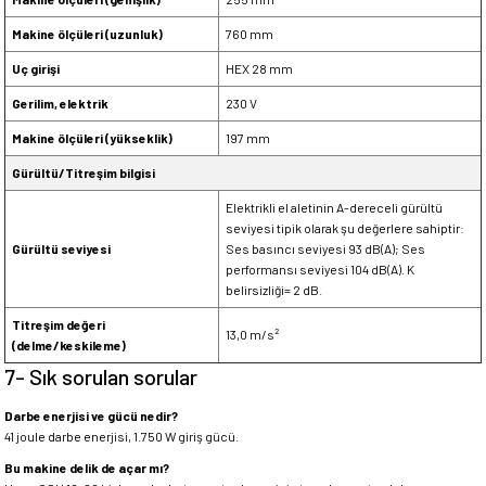
Makine ölçüleri (uzunluk)
760 mm
Uç girişi
HEX 28 mm
Gerilim, elektrik
230 V
Makine ölçüleri (yükseklik)
197 mm
Gürültü/Titreşim bilgisi
Elektrikli el aletinin A-dereceli gürültü
seviyesi tipik olarak şu değerlere sahiptir:
Gürültü seviyesi
Ses basıncı seviyesi 93 dB(A); Ses
performansı seviyesi 104 dB(A). K
belirsizliği= 2 dB.
Titreşim değeri
13,0 m/s²
(delme/keskileme)
7- Sık sorulan sorular
Darbe enerjisi ve gücü nedir?
41 joule darbe enerjisi, 1.750 W giriş gücü.
Bu makine delik de açar mı?