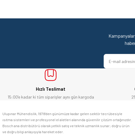
Görüş ve önerileriniz için teşekkür ederiz.
Mehmet Kendi | 18/06/2026
Ürün resmi kalitesiz, bozuk veya görüntülenemiyor.
satışı ve alış veriş deneyimi gayet başarılı. hayırlı işler. teşekkürler.
Ürün açıklamasında eksik bilgiler bulunuyor.
Kampanyaları
yücel çağatay uzun | 12/06/2026
Ürün bilgilerinde hatalar bulunuyor.
habe
Ürün fiyatı diğer sitelerden daha pahalı.
Kesinlikle orjinal ürün, güvenerek alabilirsiniz.
Bu ürüne benzer farklı alternatifler olmalı.
E... Ü... | 10/06/2026
Bosch marka alet alacaksam kesinlikle adresim Ulupınar.com.tr
Hızlı Teslimat
F... C... | 14/05/2026
15:00’e kadar ki tüm siparişler aynı gün kargoda
2
memnun kaldım
Ulupınar Mühendislik, 1978'den günümüze kadar gelen sektör tecrübesiyle
ısıtma sistemleri ve profesyonel el aletleri alanında güvenilir çözüm ortağınızdır.
M... K... | 04/05/2026
Bosch ana distribütörü olarak yetkili satış ve teknik uzmanlık sunar; doğru ürün
ve doğru bilgi anlayışıyla hareket eder.