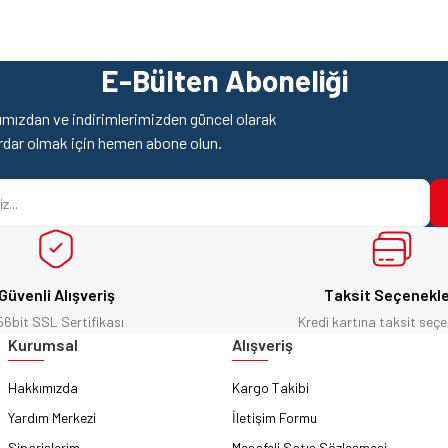
Ürün hakkında henüz soru sorulmamış.
Bu ürüne ilk yorumu siz yapın!
E-Bülten Aboneliği
Yorum Yaz
Soru Sor
mızdan ve indirimlerimizden güncel olarak
rdar olmak için hemen abone olun.
Güvenli Alışveriş
Taksit Seçenekle
56bit SSL Sertifikası
Kredi kartına taksit seçe
Gönder
Kurumsal
Alışveriş
Hakkımızda
Kargo Takibi
Yardım Merkezi
İletişim Formu
Siparişlerim
Mesafeli Satış Sözleşmesi