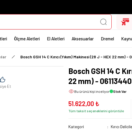
leri
Ölçme Aletleri
El Aletleri
Aksesuarlar
Dremel
Kayna
ılar
Bosch GSH 14 C Kırıcı (Yıkım) Makinesi (28 J - HEX 22 mm) -
Bosch GSH 14 C Kırı
22 mm) - 0611344
siye Et
Bu ürünü
kişi inceliyor
Stok Var
51.622,00 ₺
Tüm taksit seçeneklerini görüntüle
Kategori
Kırıcı Delicil