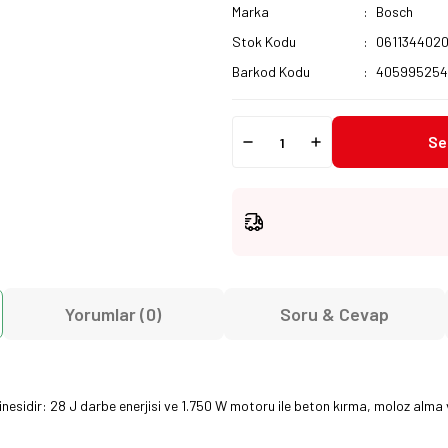
Marka
Bosch
Stok Kodu
061134402
Barkod Kodu
40599525
Se
Yorumlar (0)
Soru & Cevap
esidir: 28 J darbe enerjisi ve 1.750 W motoru ile beton kırma, moloz alma ve 