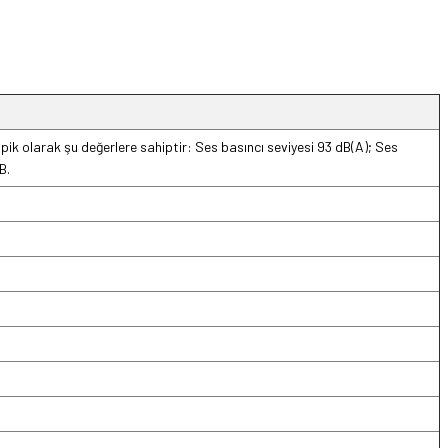
 tipik olarak şu değerlere sahiptir: Ses basıncı seviyesi 93 dB(A); Ses
B.