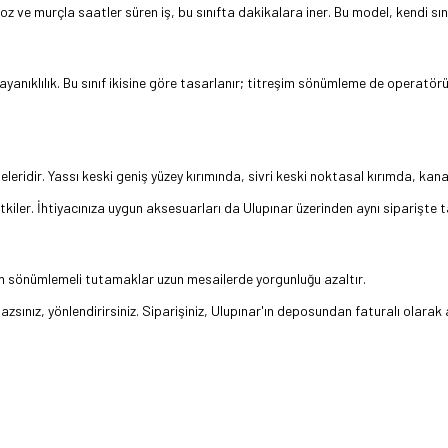
 ve murçla saatler süren iş, bu sınıfta dakikalara iner. Bu model, kendi sınıf
ayanıklılık. Bu sınıf ikisine göre tasarlanır; titreşim sönümleme de operatörü
dir. Yassı keski geniş yüzey kırımında, sivri keski noktasal kırımda, kanal 
kiler. İhtiyacınıza uygun aksesuarları da Ulupınar üzerinden aynı siparişte 
eşim sönümlemeli tutamaklar uzun mesailerde yorgunluğu azaltır.
sınız, yönlendirirsiniz. Siparişiniz, Ulupınar'ın deposundan faturalı olarak a