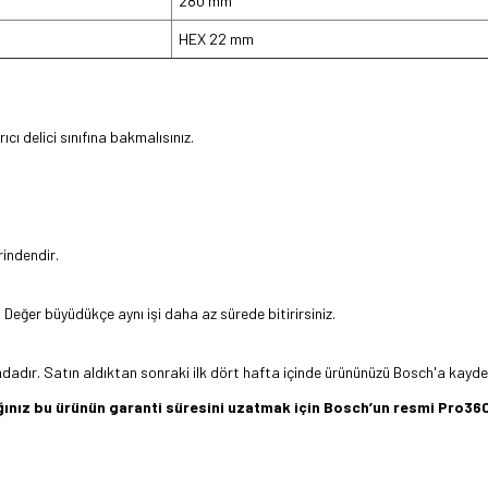
280 mm
HEX 22 mm
ıcı delici sınıfına bakmalısınız.
indendir.
. Değer büyüdükçe aynı işi daha az sürede bitirirsiniz.
adır. Satın aldıktan sonraki ilk dört hafta içinde ürününüzü Bosch'a kaydetti
dığınız bu ürünün garanti süresini uzatmak için Bosch’un resmi Pro
z gördüğünüz noktaları öneri formunu kullanarak tarafımıza iletebilirsiniz.