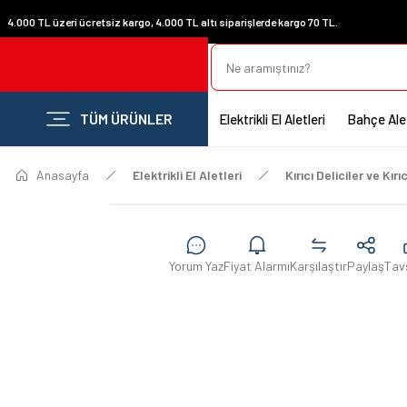
4.000 TL üzeri ücretsiz kargo, 4.000 TL altı siparişlerde kargo 70 TL.
TÜM ÜRÜNLER
Elektrikli El Aletleri
Bahçe Alet
Anasayfa
Elektrikli El Aletleri
Kırıcı Deliciler ve Kırıc
Yorum Yaz
Fiyat Alarmı
Karşılaştır
Paylaş
Tav