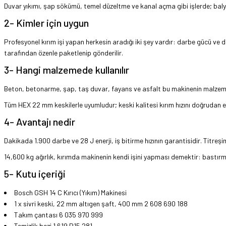
Duvar yıkımı, şap sökümü, temel düzeltme ve kanal açma gibi işlerde; balyoz
2- Kimler için uygun
Profesyonel kırım işi yapan herkesin aradığı iki şey vardır: darbe gücü ve d
tarafından özenle paketlenip gönderilir.
3- Hangi malzemede kullanılır
Beton, betonarme, şap, taş duvar, fayans ve asfalt bu makinenin malzemeleri
Tüm HEX 22 mm keskilerle uyumludur; keski kalitesi kırım hızını doğrudan et
4- Avantajı nedir
Dakikada 1.900 darbe ve 28 J enerji, iş bitirme hızının garantisidir. Titr
14,600 kg ağırlık, kırımda makinenin kendi işini yapması demektir: bastırmaz
5- Kutu içeriği
Bosch GSH 14 C Kırıcı (Yıkım) Makinesi
1 x sivri keski, 22 mm altıgen şaft, 400 mm 2 608 690 188
Takım çantası 6 035 970 999
Temizlik bezi 1 619 P15 281