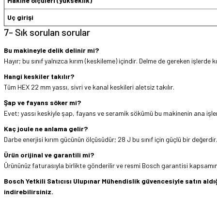
Makine ölçüleri (yükseklik)
Uç girişi
7- Sık sorulan sorular
Bu makineyle delik delinir mi?
Hayır; bu sınıf yalnızca kırım (keskileme) içindir. Delme de gereken işlerde kır
Hangi keskiler takılır?
Tüm HEX 22 mm yassı, sivri ve kanal keskileri aletsiz takılır.
Şap ve fayans söker mi?
Evet; yassı keskiyle şap, fayans ve seramik sökümü bu makinenin ana işler
Kaç joule ne anlama gelir?
Darbe enerjisi kırım gücünün ölçüsüdür; 28 J bu sınıf için güçlü bir değerdir
Ürün orijinal ve garantili mi?
Ürününüz faturasıyla birlikte gönderilir ve resmi Bosch garantisi kapsamınd
Bosch Yetkili Satıcısı Ulupınar Mühendislik güvencesiyle satın al
indirebilirsiniz.
Hızlı ve sorunsuz bir alışveriş. Teşekkürler.
Bu ürünün fiyat bilgisi, resim, ürün açıklamalarında ve diğer konularda yetersi