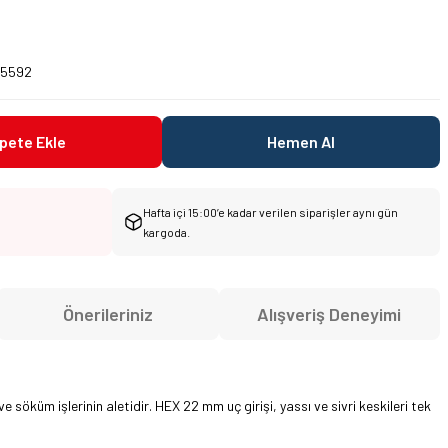
0
45592
pete Ekle
Hemen Al
Hafta içi 15:00’e kadar verilen siparişler aynı gün
kargoda.
Önerileriniz
Alışveriş Deneyimi
söküm işlerinin aletidir. HEX 22 mm uç girişi, yassı ve sivri keskileri tek