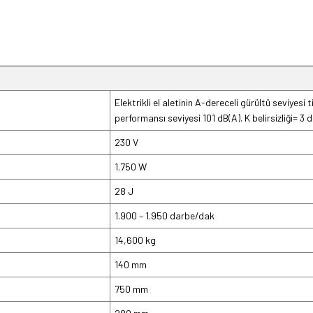
Elektrikli el aletinin A-dereceli gürültü seviyesi
performansı seviyesi 101 dB(A). K belirsizliği= 3 d
230 V
1.750 W
28 J
1.900 – 1.950 darbe/dak
14,600 kg
140 mm
750 mm