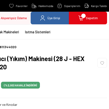
Favoriler
Hakkımızda
Siparişlerim
Kargo Takibi
Alışverişsiz Ödeme
Üye Girişi
Sepetim
k Makineleri
Isıtma Sistemleri
 0611344020
cı (Yıkım) Makinesi (28 J - HEX
020
(%2,00)
HAVALE İNDİRİMİ
er ve Kırıcılar