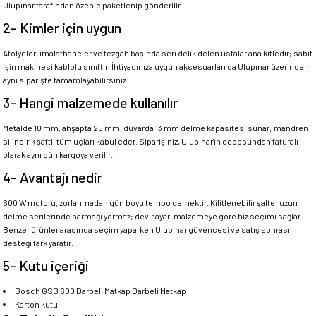
Ulupınar tarafından özenle paketlenip gönderilir.
2- Kimler için uygun
Atölyeler, imalathaneler ve tezgâh başında seri delik delen ustalar ana kitledir; sabit
işin makinesi kablolu sınıftır. İhtiyacınıza uygun aksesuarları da Ulupınar üzerinden
aynı siparişte tamamlayabilirsiniz.
3- Hangi malzemede kullanılır
Metalde 10 mm, ahşapta 25 mm, duvarda 13 mm delme kapasitesi sunar; mandren
silindirik şaftlı tüm uçları kabul eder. Siparişiniz, Ulupınar'ın deposundan faturalı
olarak aynı gün kargoya verilir.
4- Avantajı nedir
600 W motoru, zorlanmadan gün boyu tempo demektir. Kilitlenebilir şalter uzun
delme serilerinde parmağı yormaz; devir ayarı malzemeye göre hız seçimi sağlar.
Benzer ürünler arasında seçim yaparken Ulupınar güvencesi ve satış sonrası
desteği fark yaratır.
5- Kutu içeriği
Bosch GSB 600 Darbeli Matkap Darbeli Matkap
Karton kutu