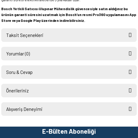
Bosch Yetkili Satıcısı Ulupınar Mühendislik güvencesiyle satın aldığınız bu
ürünün garanti süresini uzatmak için Bosch’un resmi Pro360 uygulamasını App
Store veya Google Play üzerinden indirebilirsiniz.
Taksit Seçenekleri
Yorumlar (0)
Soru & Cevap
Bu ürüne ilk yorumu siz yapın!
Önerileriniz
Ürün hakkında henüz soru sorulmamış.
Yorum Yaz
Bu ürünün fiyat bilgisi, resim, ürün açıklamalarında ve diğer konularda
yetersiz gördüğünüz noktaları öneri formunu kullanarak tarafımıza
Alışveriş Deneyimi
Soru Sor
iletebilirsiniz.
Görüş ve önerileriniz için teşekkür ederiz.
Hızlı ve sorunsuz bir alışveriş.
Teşekkürler.
E-Bülten Aboneliği
Ürün resmi kalitesiz, bozuk veya görüntülenemiyor.
Mehmet Kendi | 18/06/2026