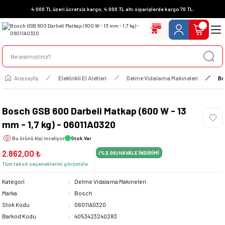
4.000 TL üzeri ücretsiz kargo, 4.000 TL altı siparişlerde kargo 70 TL.
Anasayfa
Elektrikli El Aletleri
Delme Vidalama Makineleri
Bo
Bosch GSB 600 Darbeli Matkap (600 W - 13
mm - 1,7 kg) - 06011A0320
Bu ürünü
kişi inceliyor
Stok Var
2.862,00 ₺
(%2,00)
HAVALE İNDİRİMİ
Tüm taksit seçeneklerini görüntüle
Kategori
Delme Vidalama Makineleri
Marka
Bosch
Stok Kodu
06011A0320
Barkod Kodu
4053423240283