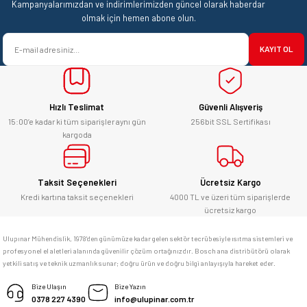
Kampanyalarımızdan ve indirimlerimizden güncel olarak haberdar
Ürün açıklamasında eksik bilgiler bulunuyor.
olmak için hemen abone olun.
satışı ve alış veriş deneyimi gayet
Ürün bilgilerinde hatalar bulunuyor.
başarılı. hayırlı işler. teşekkürler.
KAYIT OL
Ürün fiyatı diğer sitelerden daha pahalı.
yücel çağatay uzun | 12/06/2026
Bu ürüne benzer farklı alternatifler olmalı.
Hızlı Teslimat
Güvenli Alışveriş
Kesinlikle orjinal ürün, güvenerek
alabilirsiniz.
15:00’e kadar ki tüm siparişler aynı gün
256bit SSL Sertifikası
kargoda
E... Ü... | 10/06/2026
Gönder
Bosch marka alet alacaksam kesinlikle
Taksit Seçenekleri
Ücretsiz Kargo
adresim Ulupınar.com.tr
Kredi kartına taksit seçenekleri
4000 TL ve üzeri tüm siparişlerde
ücretsiz kargo
F... C... | 14/05/2026
Ulupınar Mühendislik, 1978'den günümüze kadar gelen sektör tecrübesiyle ısıtma sistemleri ve
profesyonel el aletleri alanında güvenilir çözüm ortağınızdır. Bosch ana distribütörü olarak
memnun kaldım
yetkili satış ve teknik uzmanlık sunar; doğru ürün ve doğru bilgi anlayışıyla hareket eder.
M... K... | 04/05/2026
Bize Ulaşın
Bize Yazın
0378 227 4390
info@ulupinar.com.tr