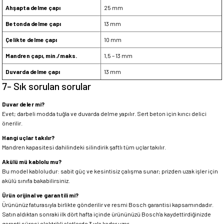
Ahşapta delme çapı
25 mm
Betonda delme çapı
13 mm
Çelikte delme çapı
10 mm
Mandren çapı, min./maks.
1,5 – 13 mm
Duvarda delme çapı
13 mm
7- Sık sorulan sorular
Duvar deler mi?
Evet; darbeli modda tuğla ve duvarda delme yapılır. Sert beton için kırıcı delici
önerilir.
Hangi uçlar takılır?
Mandren kapasitesi dahilindeki silindirik şaftlı tüm uçlar takılır.
Akülü mü kablolu mu?
Bu model kabloludur: sabit güç ve kesintisiz çalışma sunar; prizden uzak işler için
akülü sınıfa bakabilirsiniz.
Ürün orijinal ve garantili mi?
Ürününüz faturasıyla birlikte gönderilir ve resmi Bosch garantisi kapsamındadır.
Satın aldıktan sonraki ilk dört hafta içinde ürününüzü Bosch'a kaydettirdiğinizde
garanti süresi elektrikli aletlerde 3 yıla kadar uzar.