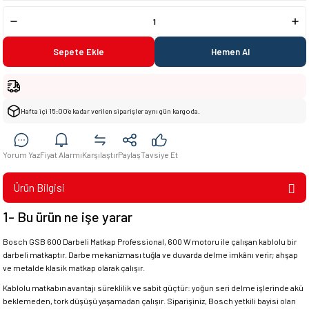
Sepete Ekle
Hemen Al
Hafta içi 15:00’e kadar verilen siparişler aynı gün kargoda.
Yorum Yaz
Fiyat Alarmı
Karşılaştır
Paylaş
Tavsiye Et
Ürün Bilgisi
1- Bu ürün ne işe yarar
Bosch GSB 600 Darbeli Matkap Professional, 600 W motoru ile çalışan kablolu bir
darbeli matkaptır. Darbe mekanizması tuğla ve duvarda delme imkânı verir; ahşap
ve metalde klasik matkap olarak çalışır.
Kablolu matkabın avantajı süreklilik ve sabit güçtür: yoğun seri delme işlerinde akü
beklemeden, tork düşüşü yaşamadan çalışır. Siparişiniz, Bosch yetkili bayisi olan