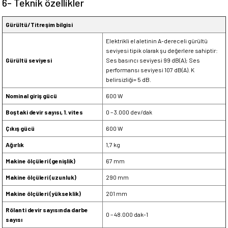
6- Teknik özellikler
Gürültü/Titreşim bilgisi
Elektrikli el aletinin A-dereceli gürültü
seviyesi tipik olarak şu değerlere sahiptir:
Gürültü seviyesi
Ses basıncı seviyesi 99 dB(A); Ses
performansı seviyesi 107 dB(A). K
belirsizliği= 5 dB.
Nominal giriş gücü
600 W
Boştaki devir sayısı, 1. vites
0 – 3.000 dev/dak
Çıkış gücü
600 W
Ağırlık
1,7 kg
Makine ölçüleri (genişlik)
67 mm
Makine ölçüleri (uzunluk)
290 mm
Makine ölçüleri (yükseklik)
201 mm
Rölanti devir sayısında darbe
0 – 48.000 dak-1
sayısı