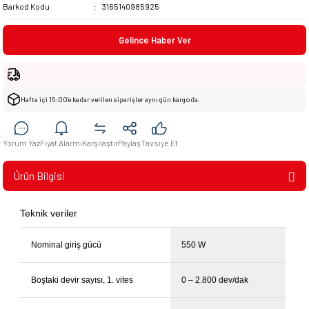
Barkod Kodu
3165140985925
Gelince Haber Ver
Hafta içi 15:00’e kadar verilen siparişler aynı gün kargoda.
Yorum Yaz
Fiyat Alarmı
Karşılaştır
Paylaş
Tavsiye Et
Ürün Bilgisi
Teknik veriler
Nominal giriş gücü
550 W
Boştaki devir sayısı, 1. vites
0 – 2.800 dev/dak