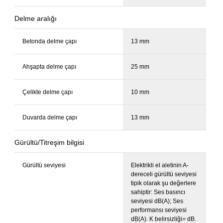
Delme aralığı
Betonda delme çapı
13 mm
Ahşapta delme çapı
25 mm
Çelikte delme çapı
10 mm
Duvarda delme çapı
13 mm
Gürültü/Titreşim bilgisi
Gürültü seviyesi
Elektrikli el aletinin A-
dereceli gürültü seviyesi
tipik olarak şu değerlere
sahiptir: Ses basıncı
seviyesi dB(A); Ses
performansı seviyesi
dB(A). K belirsizliği= dB.