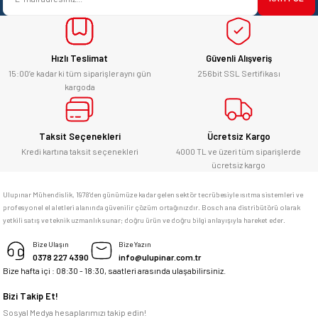
Ürün fiyatı diğer sitelerden daha pahalı.
yücel çağatay uzun | 12/06/2026
Bu ürüne benzer farklı alternatifler olmalı.
Hızlı Teslimat
Güvenli Alışveriş
Kesinlikle orjinal ürün, güvenerek
alabilirsiniz.
15:00’e kadar ki tüm siparişler aynı gün
256bit SSL Sertifikası
kargoda
E... Ü... | 10/06/2026
Gönder
Bosch marka alet alacaksam kesinlikle
Taksit Seçenekleri
Ücretsiz Kargo
adresim Ulupınar.com.tr
Kredi kartına taksit seçenekleri
4000 TL ve üzeri tüm siparişlerde
ücretsiz kargo
F... C... | 14/05/2026
Ulupınar Mühendislik, 1978'den günümüze kadar gelen sektör tecrübesiyle ısıtma sistemleri ve
profesyonel el aletleri alanında güvenilir çözüm ortağınızdır. Bosch ana distribütörü olarak
memnun kaldım
yetkili satış ve teknik uzmanlık sunar; doğru ürün ve doğru bilgi anlayışıyla hareket eder.
M... K... | 04/05/2026
Bize Ulaşın
Bize Yazın
0378 227 4390
info@ulupinar.com.tr
Bize hafta içi : 08:30 - 18:30, saatleri arasında ulaşabilirsiniz.
Deneyimini Paylaş
Bizi Takip Et!
Sosyal Medya hesaplarımızı takip edin!