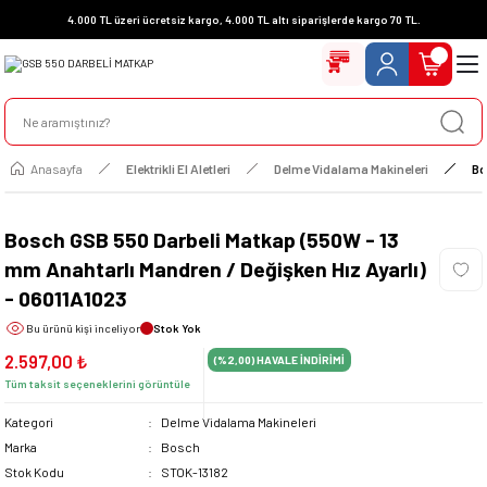
4.000 TL üzeri ücretsiz kargo, 4.000 TL altı siparişlerde kargo 70 TL.
Anasayfa
Elektrikli El Aletleri
Delme Vidalama Makineleri
Bo
Bosch GSB 550 Darbeli Matkap (550W - 13
mm Anahtarlı Mandren / Değişken Hız Ayarlı)
- 06011A1023
Bu ürünü
kişi inceliyor
Stok Yok
2.597,00 ₺
(%2,00)
HAVALE İNDİRİMİ
Tüm taksit seçeneklerini görüntüle
Kategori
Delme Vidalama Makineleri
Marka
Bosch
Stok Kodu
STOK-13182