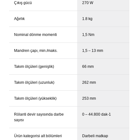
Çıkış gücü
270 W
Ağırlık
1.8 kg
Nominal dönme momenti
1,5 Nm
Mandren çapı, min./maks.
1,5 – 13 mm
Takım ölçüleri (genişlik)
66 mm
Takım ölçüleri (uzunluk)
262 mm
Takım ölçüleri (yükseklik)
253 mm
Rölanti devir sayısında darbe
0 – 44.800 dak-1
sayısı
Ürün kategorisi alt bölümleri
Darbeli matkap