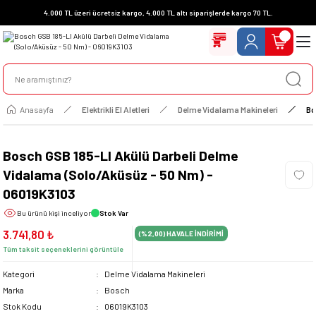
4.000 TL üzeri ücretsiz kargo, 4.000 TL altı siparişlerde kargo 70 TL.
Anasayfa
Elektrikli El Aletleri
Delme Vidalama Makineleri
Bo
Bosch GSB 185-LI Akülü Darbeli Delme
Vidalama (Solo/Aküsüz - 50 Nm) -
06019K3103
Bu ürünü
kişi inceliyor
Stok Var
3.741,80 ₺
(%2,00)
HAVALE İNDİRİMİ
Tüm taksit seçeneklerini görüntüle
Kategori
Delme Vidalama Makineleri
Marka
Bosch
Stok Kodu
06019K3103