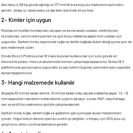
Akü hariç 0,99 kg gövde ağırlığı ve 177 mm'lik kısa boyu bu makinenin ayırt edici
yanıdır: dolap içi, tavan arası ve dar alan işlerinde eli yormaz.
2- Kimler için uygun
Mobilya ve mutfak montajcıları, alçıpan ve asma tavan ustaları, elektrikçiler,
tesisatçılar, servis teknisyenleri ve gün boyu vidalama yapan tüm ustalar için
uygundur. Darbeli modu sayesinde tuğla ve delikli tuğlada dübel deliği açma işini de
aynı makineyle çözer.
Elinde Bosch Professional 18 V akü bulunan kullanıcılar için solo gövde en
ekonomik yoldur; mevcut akülerinizle hemen çalışmaya başlarsınız. İlk kez 18 V
platformuna geçiyorsanız uygun akü ve şarj setini Ulupınar üzerinden aynı siparişte
tamamlayabilirsiniz.
3- Hangi malzemede kullanılır
Ahşapta 35 mm'ye kadar delme, 10 mm'ye kadar vida çapıyla vidalama yapar. 1,5 – 13
mm kapasiteli mandreni metal delme uçlarını da taşır; sunta, MDF, masif ahşap,
sac ve profil bu makinenin günlük çalışma alanıdır.
Darbeli modu tuğla, delikli tuğla ve gazbeton gibi yumuşak duvar malzemeleri
içindir. Yoğun beton delme işleri bu sınıfın işi değildir; o ihtiyaç için SDS plus uç
girişli kırıcı delici sınıfına bakmanız gerekir.