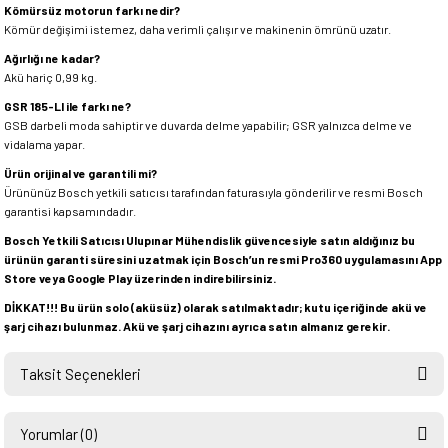
Kömürsüz motorun farkı nedir?
Kömür değişimi istemez, daha verimli çalışır ve makinenin ömrünü uzatır.
Ağırlığı ne kadar?
Akü hariç 0,99 kg.
GSR 185-LI ile farkı ne?
GSB darbeli moda sahiptir ve duvarda delme yapabilir; GSR yalnızca delme ve
vidalama yapar.
Ürün orijinal ve garantili mi?
Ürününüz Bosch yetkili satıcısı tarafından faturasıyla gönderilir ve resmi Bosch
garantisi kapsamındadır.
Bosch Yetkili Satıcısı Ulupınar Mühendislik güvencesiyle satın aldığınız bu
ürünün garanti süresini uzatmak için Bosch’un resmi Pro360 uygulamasını App
Store veya Google Play üzerinden indirebilirsiniz.
DİKKAT!!! Bu ürün solo (aküsüz) olarak satılmaktadır; kutu içeriğinde akü ve
şarj cihazı bulunmaz. Akü ve şarj cihazını ayrıca satın almanız gerekir.
Taksit Seçenekleri
Yorumlar (0)