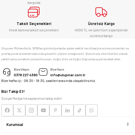
kargoda
E... Ü... | 10/06/2026
Gönder
Bosch marka alet alacaksam kesinlikle
Taksit Seçenekleri
Ücretsiz Kargo
adresim Ulupınar.com.tr
Kredi kartına taksit seçenekleri
4000 TL ve üzeri tüm siparişlerde
ücretsiz kargo
F... C... | 14/05/2026
Ulupınar Mühendislik, 1978'den günümüze kadar gelen sektör tecrübesiyle ısıtma sistemleri ve
profesyonel el aletleri alanında güvenilir çözüm ortağınızdır. Bosch ana distribütörü olarak
memnun kaldım
yetkili satış ve teknik uzmanlık sunar; doğru ürün ve doğru bilgi anlayışıyla hareket eder.
M... K... | 04/05/2026
Bize Ulaşın
Bize Yazın
0378 227 4390
info@ulupinar.com.tr
Bize hafta içi : 08:30 - 18:30, saatleri arasında ulaşabilirsiniz.
Deneyimini Paylaş
Bizi Takip Et!
Sosyal Medya hesaplarımızı takip edin!
Kurumsal