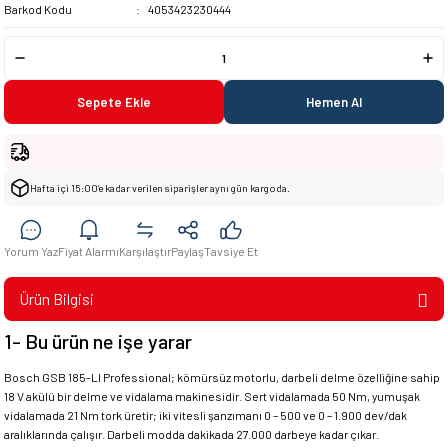
Barkod Kodu
4053423230444
Sepete Ekle
Hemen Al
Hafta içi 15:00’e kadar verilen siparişler aynı gün kargoda.
Yorum Yaz
Fiyat Alarmı
Karşılaştır
Paylaş
Tavsiye Et
Ürün Bilgisi
1- Bu ürün ne işe yarar
Bosch GSB 185-LI Professional; kömürsüz motorlu, darbeli delme özelliğine sahip
18 V akülü bir delme ve vidalama makinesidir. Sert vidalamada 50 Nm, yumuşak
vidalamada 21 Nm tork üretir; iki vitesli şanzımanı 0 – 500 ve 0 – 1.900 dev/dak
aralıklarında çalışır. Darbeli modda dakikada 27.000 darbeye kadar çıkar.