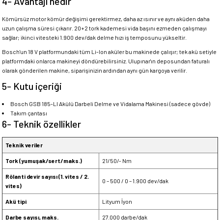
4- Avantajı nedir
Kömürsüz motor kömür değişimi gerektirmez, daha az ısınır ve aynı aküden daha
uzun çalışma süresi çıkarır. 20+2 tork kademesi vida başını ezmeden çalışmayı
sağlar; ikinci vitesteki 1.900 dev/dak delme hızı iş temposunu yükseltir.
Bosch'un 18 V platformundaki tüm Li-Ion aküler bu makinede çalışır; tek akü setiyle
platformdaki onlarca makineyi döndürebilirsiniz. Ulupınar'ın deposundan faturalı
olarak gönderilen makine, siparişinizin ardından aynı gün kargoya verilir.
5- Kutu içeriği
Bosch GSB 185-LI Akülü Darbeli Delme ve Vidalama Makinesi (sadece gövde)
Takım çantası
6- Teknik özellikler
Teknik veriler
Tork (yumuşak/sert/maks.)
21/50/- Nm
Rölanti devir sayısı (1. vites / 2.
0 – 500 / 0 – 1.900 dev/dak
vites)
Akü tipi
Lityum İyon
Darbe sayısı, maks.
27.000 darbe/dak