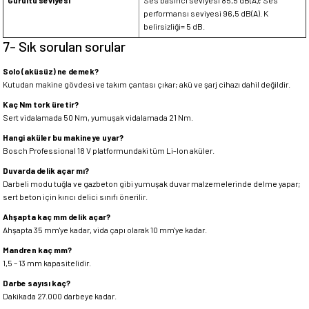
Gürültü seviyesi
Ses basıncı seviyesi 85,5 dB(A); Ses
performansı seviyesi 96,5 dB(A). K
belirsizliği= 5 dB.
7- Sık sorulan sorular
Solo (aküsüz) ne demek?
Kutudan makine gövdesi ve takım çantası çıkar; akü ve şarj cihazı dahil değildir.
Kaç Nm tork üretir?
Sert vidalamada 50 Nm, yumuşak vidalamada 21 Nm.
Hangi aküler bu makineye uyar?
Bosch Professional 18 V platformundaki tüm Li-Ion aküler.
Duvarda delik açar mı?
Darbeli modu tuğla ve gazbeton gibi yumuşak duvar malzemelerinde delme yapar;
sert beton için kırıcı delici sınıfı önerilir.
Ahşapta kaç mm delik açar?
Ahşapta 35 mm'ye kadar, vida çapı olarak 10 mm'ye kadar.
Mandren kaç mm?
1,5 – 13 mm kapasitelidir.
Darbe sayısı kaç?
Dakikada 27.000 darbeye kadar.