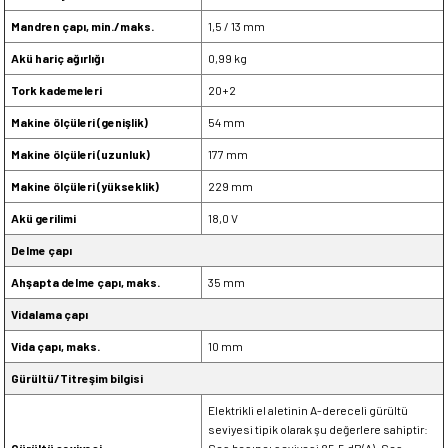
Mandren çapı, min./maks.
1,5 / 13 mm
Akü hariç ağırlığı
0,99 kg
Tork kademeleri
20+2
Makine ölçüleri (genişlik)
54 mm
Makine ölçüleri (uzunluk)
177 mm
Makine ölçüleri (yükseklik)
229 mm
Akü gerilimi
18,0 V
Delme çapı
Ahşapta delme çapı, maks.
35 mm
Vidalama çapı
Vida çapı, maks.
10 mm
Gürültü/Titreşim bilgisi
Elektrikli el aletinin A-dereceli gürültü
seviyesi tipik olarak şu değerlere sahiptir: