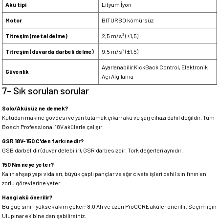
Akü tipi
Lityum İyon
Motor
BITURBO kömürsüz
Titreşim (metal delme)
2,5 m/s² (±1,5)
Titreşim (duvarda darbeli delme)
9,5 m/s² (±1,5)
Ayarlanabilir KickBack Control, Elektronik
Güvenlik
Açı Algılama
7- Sık sorulan sorular
Solo/Aküsüz ne demek?
Kutudan makine gövdesi ve yan tutamak çıkar; akü ve şarj cihazı dahil değildir. Tüm
Bosch Professional 18V akülerle çalışır.
GSR 18V-150 C'den farkı nedir?
GSB darbelidir (duvar delebilir), GSR darbesizdir. Tork değerleri aynıdır.
150 Nm neye yeter?
Kalın ahşap yapı vidaları, büyük çaplı pançlar ve ağır cıvata işleri dahil sınıfının en
zorlu görevlerine yeter.
Hangi akü önerilir?
Bu güç sınıfı yüksek akım çeker; 8,0 Ah ve üzeri ProCORE aküler önerilir. Seçim için
Ulupınar ekibine danışabilirsiniz.