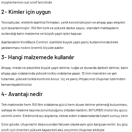
müşterilerinin üst sınıf tercihidir.
2- Kimler için uygun
Tesisatçılar, elektrik taahhüt firmaları, çelik konstrüksiyon ve ahşap yapı ekipleri
için tasarlanmıştır. 150 Nm tork ve yüksek darbe sayısı, standart matkapların
zorlandığı kalın malzeme ve büyük çaplı işleri kapsar.
Ayarlanabilir KickBack Control, özellikle büyük çaplı panç kullanımında bilek
yaralanması riskini önemli ölçüde azaltır.
3- Hangi malzemede kullanılır
Ahşap, metal ve plastikte büyük çaplı delme; tuğla ve duvarda darbeli delme; kalın
ahşap yapı vidalarında yüksek torklu vidalama yapar. 13 mm mandren ve yan
tutamak, yüksek torkta kontrolü korur. Uç ve panç ihtiyacınızı Ulupınar üzerinden
tamamlayabilirsiniz.
4- Avantajı nedir
Tek makinede hem 150 Nm vidalama gücü hem duvar delme yeteneği bulunması,
sahaya iki makine taşıma zorunluluğunu ortadan kaldırır; BITURBO motor bu gücü
verimli üretir. Elektronik açı algılama, tekrar eden vidalamalarda tutarlı sonuç verir.
Solo gövde, Ulupınar'ın deposundan faturalı olarak aynı gün kargoya verilir; bu güç
sınıfı için önerilen yüksek kapasiteli akü seçimini Ulupınar ekibiyle