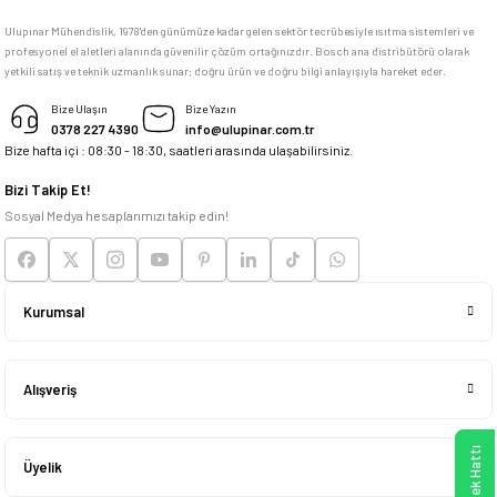
Ulupınar Mühendislik, 1978'den günümüze kadar gelen sektör tecrübesiyle ısıtma sistemleri ve
profesyonel el aletleri alanında güvenilir çözüm ortağınızdır. Bosch ana distribütörü olarak
memnun kaldım
yetkili satış ve teknik uzmanlık sunar; doğru ürün ve doğru bilgi anlayışıyla hareket eder.
M... K... | 04/05/2026
Bize Ulaşın
Bize Yazın
0378 227 4390
info@ulupinar.com.tr
Bize hafta içi : 08:30 - 18:30, saatleri arasında ulaşabilirsiniz.
Deneyimini Paylaş
Bizi Takip Et!
Sosyal Medya hesaplarımızı takip edin!
Kurumsal
Alışveriş
Üyelik