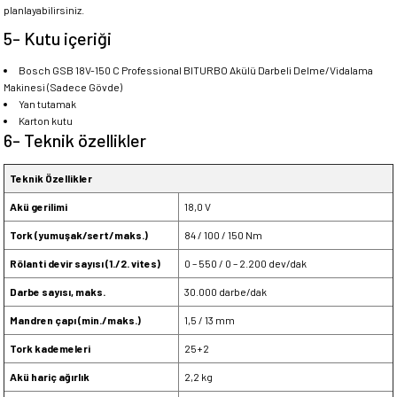
planlayabilirsiniz.
5- Kutu içeriği
Bosch GSB 18V-150 C Professional BITURBO Akülü Darbeli Delme/Vidalama
Makinesi (Sadece Gövde)
Yan tutamak
Karton kutu
6- Teknik özellikler
Teknik Özellikler
Akü gerilimi
18,0 V
Tork (yumuşak/sert/maks.)
84 / 100 / 150 Nm
Rölanti devir sayısı (1./2. vites)
0 – 550 / 0 – 2.200 dev/dak
Darbe sayısı, maks.
30.000 darbe/dak
Mandren çapı (min./maks.)
1,5 / 13 mm
Tork kademeleri
25+2
Akü hariç ağırlık
2,2 kg