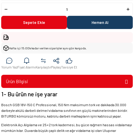
Sepete Ekle
Hemen Al
Hafta içi 15:00’e kadar verilen siparişler aynı gün kargoda.
Yorum Yaz
Fiyat Alarmı
Karşılaştır
Paylaş
Tavsiye Et
Ürün Bilgisi
1- Bu ürün ne işe yarar
Bosch GSB 18V-150 C Professional, 150 Nm maksimum tork ve dakikada 30.000
darbeyle akülü darbeli delme/vidalama sınıfının en güçlü makinelerinden biridir.
BITURBO kömürsüz motoru, kablolu darbeli matkapların işini kablosuz yapar.
Elektronik Açı Algılama ve 25+2 tork kademesi, bu güce rağmen hassas vidalamayı
mümkün kılar. Duvarda büyük çaplı delik ve ağır vidalama işi olan Ulupınar