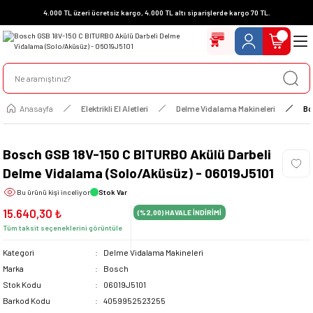
4.000 TL üzeri ücretsiz kargo, 4.000 TL altı siparişlerde kargo 70 TL.
Anasayfa
Elektrikli El Aletleri
Delme Vidalama Makineleri
Bo
Bosch GSB 18V-150 C BITURBO Akülü Darbeli
Delme Vidalama (Solo/Aküsüz) - 06019J5101
Bu ürünü
kişi inceliyor
Stok Var
15.640,30 ₺
(%2,00)
HAVALE İNDİRİMİ
Tüm taksit seçeneklerini görüntüle
Kategori
Delme Vidalama Makineleri
Marka
Bosch
Stok Kodu
06019J5101
Barkod Kodu
4059952523255