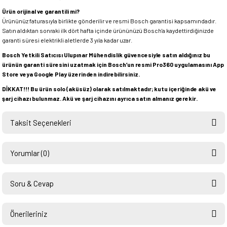
Ürün orijinal ve garantili mi?
Ürününüz faturasıyla birlikte gönderilir ve resmi Bosch garantisi kapsamındadır.
Satın aldıktan sonraki ilk dört hafta içinde ürününüzü Bosch'a kaydettirdiğinizde
garanti süresi elektrikli aletlerde 3 yıla kadar uzar.
Bosch Yetkili Satıcısı Ulupınar Mühendislik güvencesiyle satın aldığınız bu
ürünün garanti süresini uzatmak için Bosch’un resmi Pro360 uygulamasını App
Store veya Google Play üzerinden indirebilirsiniz.
DİKKAT!!! Bu ürün solo (aküsüz) olarak satılmaktadır; kutu içeriğinde akü ve
şarj cihazı bulunmaz. Akü ve şarj cihazını ayrıca satın almanız gerekir.
Taksit Seçenekleri
Yorumlar (0)
Soru & Cevap
Bu ürüne ilk yorumu siz yapın!
Önerileriniz
Ürün hakkında henüz soru sorulmamış.
Yorum Yaz