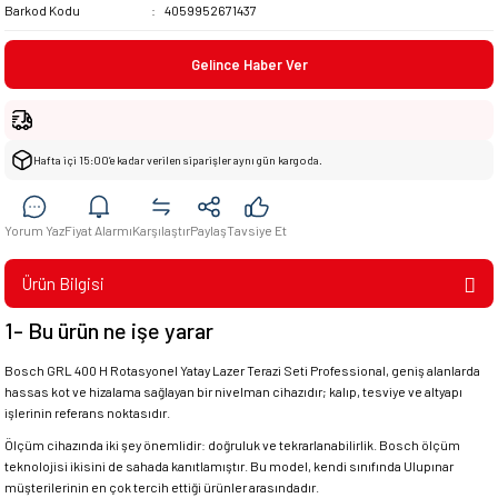
Barkod Kodu
4059952671437
Gelince Haber Ver
Hafta içi 15:00’e kadar verilen siparişler aynı gün kargoda.
Yorum Yaz
Fiyat Alarmı
Karşılaştır
Paylaş
Tavsiye Et
Ürün Bilgisi
1- Bu ürün ne işe yarar
Bosch GRL 400 H Rotasyonel Yatay Lazer Terazi Seti Professional, geniş alanlarda
hassas kot ve hizalama sağlayan bir nivelman cihazıdır; kalıp, tesviye ve altyapı
işlerinin referans noktasıdır.
Ölçüm cihazında iki şey önemlidir: doğruluk ve tekrarlanabilirlik. Bosch ölçüm
teknolojisi ikisini de sahada kanıtlamıştır. Bu model, kendi sınıfında Ulupınar
müşterilerinin en çok tercih ettiği ürünler arasındadır.