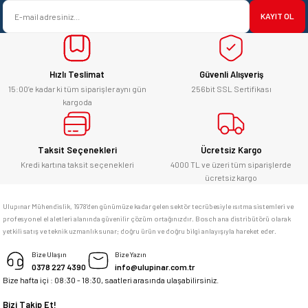
satışı ve alış veriş deneyimi gayet
Ürün bilgilerinde hatalar bulunuyor.
başarılı. hayırlı işler. teşekkürler.
KAYIT OL
Ürün fiyatı diğer sitelerden daha pahalı.
yücel çağatay uzun | 12/06/2026
Bu ürüne benzer farklı alternatifler olmalı.
Hızlı Teslimat
Güvenli Alışveriş
Kesinlikle orjinal ürün, güvenerek
alabilirsiniz.
15:00’e kadar ki tüm siparişler aynı gün
256bit SSL Sertifikası
kargoda
E... Ü... | 10/06/2026
Gönder
Bosch marka alet alacaksam kesinlikle
Taksit Seçenekleri
Ücretsiz Kargo
adresim Ulupınar.com.tr
Kredi kartına taksit seçenekleri
4000 TL ve üzeri tüm siparişlerde
ücretsiz kargo
F... C... | 14/05/2026
Ulupınar Mühendislik, 1978'den günümüze kadar gelen sektör tecrübesiyle ısıtma sistemleri ve
profesyonel el aletleri alanında güvenilir çözüm ortağınızdır. Bosch ana distribütörü olarak
memnun kaldım
yetkili satış ve teknik uzmanlık sunar; doğru ürün ve doğru bilgi anlayışıyla hareket eder.
M... K... | 04/05/2026
Bize Ulaşın
Bize Yazın
0378 227 4390
info@ulupinar.com.tr
Bize hafta içi : 08:30 - 18:30, saatleri arasında ulaşabilirsiniz.
Deneyimini Paylaş
Bizi Takip Et!