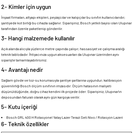
2- Kimler için uygun
İnşaat firmaları, altyapı ekipleri, peyzajcılar ve kalıpçılar bu sınıfın kullanıcılarıdır;
şantiyede kot birliği bu cihazla sağlanır. Siparişiniz, Bosch yetkili bayisi olan Ulupınar
tarafından özenle paketlenip gönderilir.
3- Hangi malzemede kullanılır
Açık alanda alıcıyla yüzlerce metre çapında çalışır; hassasiyet ve çalışma aralığı
teknik tablodadır. İhtiyacınıza uygun aksesuarları da Ulupınar üzerinden aynı
siparişte tamamlayabilirsiniz.
4- Avantajı nedir
Sağlam gövde ve toz-su korumasıyla şantiye şartlarına uygundur; kalibrasyon
güvenilirliği Bosch ölçüm sınıfının imzasıdır. Ölçüm hatasının maliyeti
düşünüldüğünde, doğru cihaz kendini ilk projede öder. Siparişiniz, Ulupınar'ın
deposundan faturalı olarak aynı gün kargoya verilir.
5- Kutu içeriği
Bosch GRL 400 H Rotasyonel Yatay Lazer Terazi Seti Nivo / Rotasyon Lazeri
6- Teknik özellikler