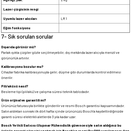
Lazer çizgisinin rengi
Uyumlu lazer alıcıları
LR 1
Eğim fonksiyonu
7- Sık sorulan sorular
Dışarıda görünür mü?
Parlak ışıkta çizgiler gözle seçilmeyebilir; dış mekânda lazer alıcıyla menzil ve
görünürlük artırılır.
Kalibrasyonu bozulur mu?
Cihazlar fabrika kalibrasyonuyla gelir; düşme gibi durumlarda kontrol edilmesi
önerilir.
Pili/aküsü nasıl?
Besleme tipi (pil/akü) ve çalışma süresi teknik tablodadır.
Ürün orijinal ve garantili mi?
Ürününüz faturasıyla birlikte gönderilir ve resmi Bosch garantisi kapsamındadır.
Satın aldıktan sonraki ilk dört hafta içinde ürününüzü Bosch'a kaydettirdiğinizde
garanti süresi elektrikli aletlerde 3 yıla kadar uzar.
Bosch Yetkili Satıcısı Ulupınar Mühendislik güvencesiyle satın aldığınız bu
ürünün garanti süresini uzatmak için Bosch’un resmi Pro360 uygulamasını App