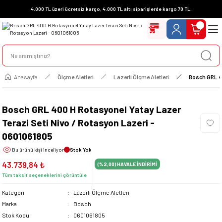
4.000 TL üzeri ücretsiz kargo, 4.000 TL altı siparişlerde kargo 70 TL.
Anasayfa
Ölçme Aletleri
Lazerli Ölçme Aletleri
Bosch GRL 40
Bosch GRL 400 H Rotasyonel Yatay Lazer
Terazi Seti Nivo / Rotasyon Lazeri -
0601061805
Bu ürünü
kişi inceliyor
Stok Yok
43.739,84 ₺
(%2,00)
HAVALE İNDİRİMİ
Tüm taksit seçeneklerini görüntüle
Kategori
Lazerli Ölçme Aletleri
Marka
Bosch
Stok Kodu
0601061805