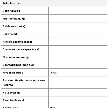
Teknik veriler
Lazer diyodu
İşletme sıcaklığı
Saklama sıcaklığı
Lazer sınıfı
Alıcı ile çalışma aralığı
Alıcı olmadan çalışma aralığı
Nivelman hassaslığı
Otomatik nivelman alanı
Nivelman süresi
15 sn
Toza ve püskürtme suyuna karşı
koruma
Rotasyon hızı
Akım beslemesi
Ağırlığı, yak.
2 kg