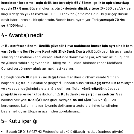
kendinden beslemeli uçlu delik testeresiyle 65 / 51 mm
·
çelikte spiral matkap
ucuyla 13 / 8 mm
. Güvenli okuma, büyük değerin
düşük vitese
(0 – 550 dev/dak) ve
küçük değerin
yüksek vitese
(0 – 1.800 dev/dak) ait olmasıdır — büyük çap düşük
devir ister — ama bu bir çıkarımdır, Bosch bunu ayırmıyor. Tork
yumuşak 70 Nm
,
sert 100 Nm
'dir.
4- Avantajı nedir
⚠️
Bu sınıfta en önemli özellik güvenliktir ve makinede bunun için ayrı bir sistem
var: Gelişmiş Geri Tepme Kontrolü (KickBack Control).
Büyük çaplı bir uç ahşapta
sıkıştığında makine kendi ekseni etrafında dönmeye başlar; 421 mm uzunluğunda
ve yüksek torklu bir gövdede bu, bileği ve kolu ciddi biçimde zorlar. KickBack
Control bu dönmeyi algılayıp makineyi kesiyor.
Uç bağlantısı
7/16 inç hızlı uç değiştirme mandrenidir
(ham veride "altıgen
bağlantılı uç tutucu" olarak da geçiyor) — Bosch buna
Hızlı Değiştirme Sistemi
diyor
ve aksesuar değişimini aletsiz hâle getiriyor. Motor
kömürsüzdür
, gövdede
projektör
ve
kemer klipsi
bulunur. ⚠️
Kutuda akü ve şarj cihazı yoktur.
Ses
basıncı seviyesi
87 dB(A)
, ses gücü seviyesi
95 dB(A)
'dır (K = 5 dB); kulak
koruyucusu kullanılmalıdır. Uyumlu delik açma testerelerini ve kendinden
beslemeli uçları Ulupınar üzerinden görebilirsiniz.
5- Kutu içeriği
Bosch GRD 18V-127 HX Professional akülü dik açılı matkap (sadece gövde)