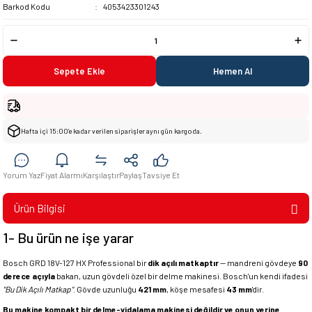
Barkod Kodu
4053423301243
Sepete Ekle
Hemen Al
Hafta içi 15:00’e kadar verilen siparişler aynı gün kargoda.
Yorum Yaz
Fiyat Alarmı
Karşılaştır
Paylaş
Tavsiye Et
Ürün Bilgisi
1- Bu ürün ne işe yarar
Bosch GRD 18V-127 HX Professional bir
dik açılı matkaptır
— mandreni gövdeye
90
derece açıyla
bakan, uzun gövdeli özel bir delme makinesi. Bosch'un kendi ifadesi
"Bu Dik Açılı Matkap"
. Gövde uzunluğu
421 mm
, köşe mesafesi
43 mm
'dir.
Bu makine kompakt bir delme-vidalama makinesi değildir ve onun yerine