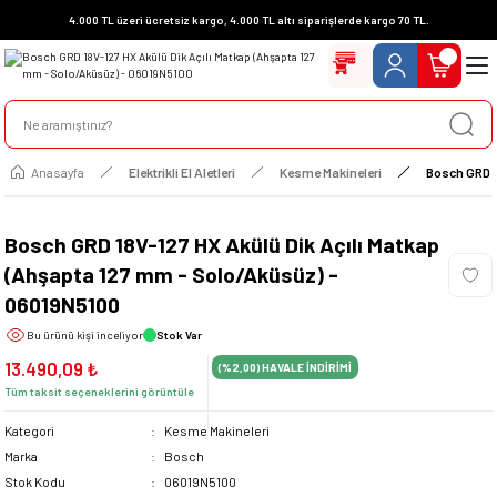
4.000 TL üzeri ücretsiz kargo, 4.000 TL altı siparişlerde kargo 70 TL.
Anasayfa
Elektrikli El Aletleri
Kesme Makineleri
Bosch GRD 1
Bosch GRD 18V-127 HX Akülü Dik Açılı Matkap
(Ahşapta 127 mm - Solo/Aküsüz) -
06019N5100
Bu ürünü
kişi inceliyor
Stok Var
13.490,09 ₺
(%2,00)
HAVALE İNDİRİMİ
Tüm taksit seçeneklerini görüntüle
Kategori
Kesme Makineleri
Marka
Bosch
Stok Kodu
06019N5100