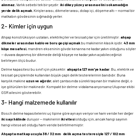
alınmaz.
Varlık sebebi tek bir şeydir:
iki dikey yüzey arasına elini sokamadığın
yerde delik açmak.
Kirişler arası, dikmeler arası, dolap içi, döşeme altı — normal bir
matkabın gövdesinin sığmadığı yerler.
2- Kimler için uygun
Ahşap konstrüksiyon ustaları, elektrikçiler ve tesisatçılar için üretilmiştir:
ahşap
dikmeler arasından kablo ve boru geçişi açmak
bu makinenin klasik işidir.
43 mm
köşe mesafesi
, mandren ekseninin gövde kenarına ne kadar yakın olduğunu söyler
— duvara dayanmış bir dikmede deliği köşeye ne kadar yakın açabileceğinizi
belirleyen ölçü budur.
Delme kapasitesi bu sınıf için yüksektir:
ahşapta 127 mm'ye kadar
. Bu, elektrik ve
tesisat geçişlerinde kullanılan büyük çaplı delik testerelerinin bandıdır. Buna
karşılık makine
uzun ve ağırdır
; alet çantasında sürekli taşınan bir makine değil, o
işe götürülen bir makinedir. Kompakt bir delme-vidalama arıyorsanız Ulupınar ekibi
GSR ailesini gösterebilir.
3- Hangi malzemede kullanılır
Bosch delme kapasitelerini uç tipine göre ayrı ayrı veriyor ve ham veride her değer
iki sayı hâlinde
duruyor — makinenin
iki vitesi
olduğu için, ancak hangi sayının
hangi vitese ait olduğu ham veride belirtilmemiştir:
Ahşapta matkap ucuyla 38 / 32 mm
·
delik açma testeresiyle 127 / 102 mm
·