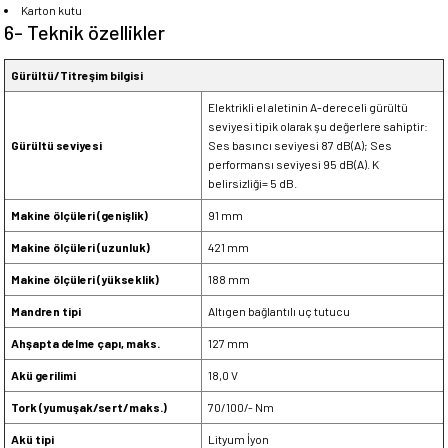
Karton kutu
6- Teknik özellikler
Gürültü/Titreşim bilgisi
Elektrikli el aletinin A-dereceli gürültü
seviyesi tipik olarak şu değerlere sahiptir:
Gürültü seviyesi
Ses basıncı seviyesi 87 dB(A); Ses
performansı seviyesi 95 dB(A). K
belirsizliği= 5 dB.
Makine ölçüleri (genişlik)
91 mm
Makine ölçüleri (uzunluk)
421 mm
Makine ölçüleri (yükseklik)
188 mm
Mandren tipi
Altıgen bağlantılı uç tutucu
Ahşapta delme çapı, maks.
127 mm
Akü gerilimi
18,0 V
Tork (yumuşak/sert/maks.)
70/100/- Nm
Akü tipi
Lityum İyon