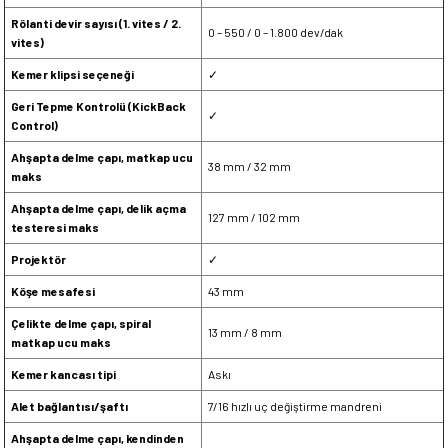
Rölanti devir sayısı (1. vites / 2.
0 – 550 / 0 – 1.800 dev/dak
vites)
Kemer klipsi seçeneği
✓
Geri Tepme Kontrolü (KickBack
✓
Control)
Ahşapta delme çapı, matkap ucu
38 mm / 32 mm
maks
Ahşapta delme çapı, delik açma
127 mm / 102 mm
testeresi maks
Projektör
✓
Köşe mesafesi
43 mm
Çelikte delme çapı, spiral
13 mm / 8 mm
matkap ucu maks
Kemer kancası tipi
Askı
Alet bağlantısı/şaftı
7/16 hızlı uç değiştirme mandreni
Ahşapta delme çapı, kendinden