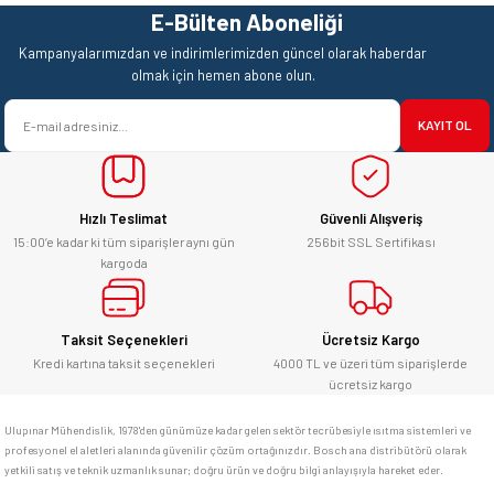
Teşekkürler.
E-Bülten Aboneliği
Ürün resmi kalitesiz, bozuk veya görüntülenemiyor.
Mehmet Kendi | 18/06/2026
Kampanyalarımızdan ve indirimlerimizden güncel olarak haberdar
Ürün açıklamasında eksik bilgiler bulunuyor.
olmak için hemen abone olun.
satışı ve alış veriş deneyimi gayet
Ürün bilgilerinde hatalar bulunuyor.
başarılı. hayırlı işler. teşekkürler.
KAYIT OL
Ürün fiyatı diğer sitelerden daha pahalı.
yücel çağatay uzun | 12/06/2026
Bu ürüne benzer farklı alternatifler olmalı.
Hızlı Teslimat
Güvenli Alışveriş
Kesinlikle orjinal ürün, güvenerek
alabilirsiniz.
15:00’e kadar ki tüm siparişler aynı gün
256bit SSL Sertifikası
kargoda
E... Ü... | 10/06/2026
Gönder
Bosch marka alet alacaksam kesinlikle
Taksit Seçenekleri
Ücretsiz Kargo
adresim Ulupınar.com.tr
Kredi kartına taksit seçenekleri
4000 TL ve üzeri tüm siparişlerde
ücretsiz kargo
F... C... | 14/05/2026
Ulupınar Mühendislik, 1978'den günümüze kadar gelen sektör tecrübesiyle ısıtma sistemleri ve
profesyonel el aletleri alanında güvenilir çözüm ortağınızdır. Bosch ana distribütörü olarak
memnun kaldım
yetkili satış ve teknik uzmanlık sunar; doğru ürün ve doğru bilgi anlayışıyla hareket eder.
M... K... | 04/05/2026