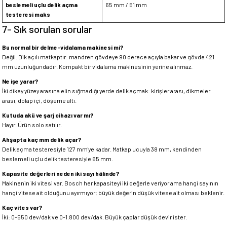
beslemeli uçlu delik açma
65 mm / 51 mm
testeresi maks
7- Sık sorulan sorular
Bu normal bir delme-vidalama makinesi mi?
Değil. Dik açılı matkaptır: mandren gövdeye 90 derece açıyla bakar ve gövde 421
mm uzunluğundadır. Kompakt bir vidalama makinesinin yerine alınmaz.
Ne işe yarar?
İki dikey yüzey arasına elin sığmadığı yerde delik açmak: kirişler arası, dikmeler
arası, dolap içi, döşeme altı.
Kutuda akü ve şarj cihazı var mı?
Hayır. Ürün solo satılır.
Ahşapta kaç mm delik açar?
Delik açma testeresiyle 127 mm'ye kadar. Matkap ucuyla 38 mm, kendinden
beslemeli uçlu delik testeresiyle 65 mm.
Kapasite değerleri neden iki sayı hâlinde?
Makinenin iki vitesi var. Bosch her kapasiteyi iki değerle veriyor ama hangi sayının
hangi vitese ait olduğunu ayırmıyor; büyük değerin düşük vitese ait olması beklenir.
Kaç vites var?
İki: 0-550 dev/dak ve 0-1.800 dev/dak. Büyük çaplar düşük devir ister.