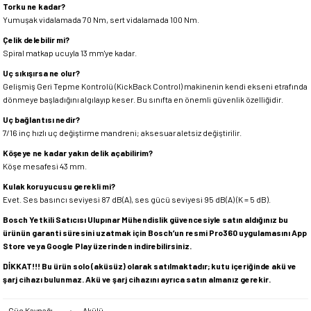
Torku ne kadar?
Yumuşak vidalamada 70 Nm, sert vidalamada 100 Nm.
Çelik delebilir mi?
Spiral matkap ucuyla 13 mm'ye kadar.
Uç sıkışırsa ne olur?
Gelişmiş Geri Tepme Kontrolü (KickBack Control) makinenin kendi ekseni etrafında
dönmeye başladığını algılayıp keser. Bu sınıfta en önemli güvenlik özelliğidir.
Uç bağlantısı nedir?
7/16 inç hızlı uç değiştirme mandreni; aksesuar aletsiz değiştirilir.
Köşeye ne kadar yakın delik açabilirim?
Köşe mesafesi 43 mm.
Kulak koruyucusu gerekli mi?
Evet. Ses basıncı seviyesi 87 dB(A), ses gücü seviyesi 95 dB(A) (K = 5 dB).
Bosch Yetkili Satıcısı Ulupınar Mühendislik güvencesiyle satın aldığınız bu
ürünün garanti süresini uzatmak için Bosch’un resmi Pro360 uygulamasını App
Store veya Google Play üzerinden indirebilirsiniz.
DİKKAT!!! Bu ürün solo (aküsüz) olarak satılmaktadır; kutu içeriğinde akü ve
şarj cihazı bulunmaz. Akü ve şarj cihazını ayrıca satın almanız gerekir.
Güç Kaynağı
:
Akülü