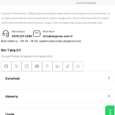
ücretsiz kargo
F... C... | 14/05/2026
Ulupınar Mühendislik, 1978'den günümüze kadar gelen sektör tecrübesiyle ısıtma sistemleri ve
profesyonel el aletleri alanında güvenilir çözüm ortağınızdır. Bosch ana distribütörü olarak
memnun kaldım
yetkili satış ve teknik uzmanlık sunar; doğru ürün ve doğru bilgi anlayışıyla hareket eder.
M... K... | 04/05/2026
Bize Ulaşın
Bize Yazın
0378 227 4390
info@ulupinar.com.tr
Bize hafta içi : 08:30 - 18:30, saatleri arasında ulaşabilirsiniz.
Deneyimini Paylaş
Bizi Takip Et!
Sosyal Medya hesaplarımızı takip edin!
Kurumsal
Alışveriş
Üyelik