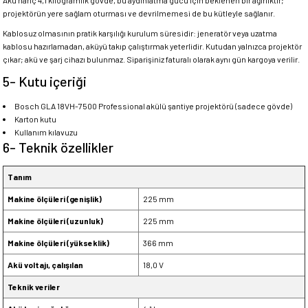
Akü hariç 4,1 kilogramlık gövde, bu aydınlatma gücü için beklenen bir ağırlıktır;
projektörün yere sağlam oturması ve devrilmemesi de bu kütleyle sağlanır.
Kablosuz olmasının pratik karşılığı kurulum süresidir: jeneratör veya uzatma
kablosu hazırlamadan, aküyü takıp çalıştırmak yeterlidir. Kutudan yalnızca projektör
çıkar; akü ve şarj cihazı bulunmaz. Siparişiniz faturalı olarak aynı gün kargoya verilir.
5- Kutu içeriği
Bosch GLA 18VH-7500 Professional akülü şantiye projektörü (sadece gövde)
Karton kutu
Kullanım kılavuzu
6- Teknik özellikler
Tanım
Makine ölçüleri (genişlik)
225 mm
Makine ölçüleri (uzunluk)
225 mm
Makine ölçüleri (yükseklik)
366 mm
Akü voltajı, çalışılan
18,0 V
Teknik veriler