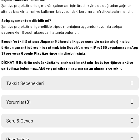
Şantiye projektörleri dış mekân çalışması için üretilir; yine de doğrudan yağmur
altında bırakılmamalı ve kullanım kılavuzundaki koruma sınıfı dikkate alınmalıdır.
Sehpaya monte edilebilir mi?
Şantiye projektörleri genellikle tripod montajına uygundur; uyumlu sehpa
seçenekleri Bosch aksesuar hattında bulunur.
Bosch Yetkili Satıcısı Ulupınar Mühendislik güvencesiyle satın aldığınız bu
ürünün garanti süresini uzatmak için Bosch’un resmi Pro360 uygulamasını App
Store veya Google Play üzerinden indirebilirsiniz.
DİKKAT!!! Bu ürün solo (aküsüz) olarak satılmaktadır; kutu içeriğinde akü ve
şarj cihazı bulunmaz. Akü ve şarj cihazını ayrıca satın almanız gerekir.
Taksit Seçenekleri
Yorumlar (0)
Soru & Cevap
Bu ürüne ilk yorumu siz yapın!
Önerileriniz