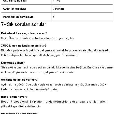
Akü hariç ağırlığı
4,1 kg
Aydınlatma akışı
7500 lm
Parlaklık düzeyi sayısı
3
7- Sık sorulan sorular
Kutuda akü ve şarj cihazı var mı?
Hayır. Ürün solo satılır; kutudan yalnızca projektör çıkar.
7.500 lümen ne kadar aydınlatır?
Bir odayı ya da orta ölçekli bir çalışma alanını tek başına aydınlatabilecek seviyedir.
El tipi çalışma lambaları genellikle birkaç yüz lümen üretir.
Kaç saat çalışır?
Süre akü kapasitesine ve seçilen parlaklık kademesine bağlıdır. En yüksek kademe
en kısa, düşük kademe en uzun çalışma süresini verir.
Üç kademe ne işe yarıyor?
Aydınlatma gücünü ve dolayısıyla çalışma süresini ayarlar; küçük alanda düşük
kademe hem yeterli olur hem aküyü uzatır.
Hangi aküler uyar?
Bosch Professional 18 V platformundaki tüm Li-Ion aküler; uzun aydınlatma için
yüksek kapasiteli akü önerilir.
Dış mekânda kullanılır mı?