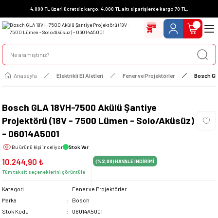
4.000 TL üzeri ücretsiz kargo, 4.000 TL altı siparişlerde kargo 70 TL.
Anasayfa
Elektrikli El Aletleri
Fener ve Projektörler
Bosch GL
Bosch GLA 18VH-7500 Akülü Şantiye
Projektörü (18V - 7500 Lümen - Solo/Aküsüz)
- 06014A5001
Bu ürünü
kişi inceliyor
Stok Var
10.244,90 ₺
(%2,00)
HAVALE İNDİRİMİ
Tüm taksit seçeneklerini görüntüle
Kategori
Fener ve Projektörler
Marka
Bosch
Stok Kodu
06014A5001