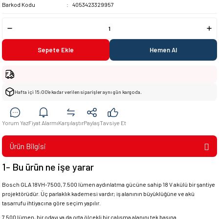
Barkod Kodu
4053423329957
Sepete Ekle
Hemen Al
Hafta içi 15:00’e kadar verilen siparişler aynı gün kargoda.
Yorum Yaz
Fiyat Alarmı
Karşılaştır
Paylaş
Tavsiye Et
Ürün Bilgisi
1- Bu ürün ne işe yarar
Bosch GLA 18VH-7500, 7.500 lümen aydınlatma gücüne sahip 18 V akülü bir şantiye
projektörüdür. Üç parlaklık kademesi vardır; iş alanının büyüklüğüne ve akü
tasarrufu ihtiyacına göre seçim yapılır.
7.500 lümen, bir odayı ya da orta ölçekli bir çalışma alanını tek başına