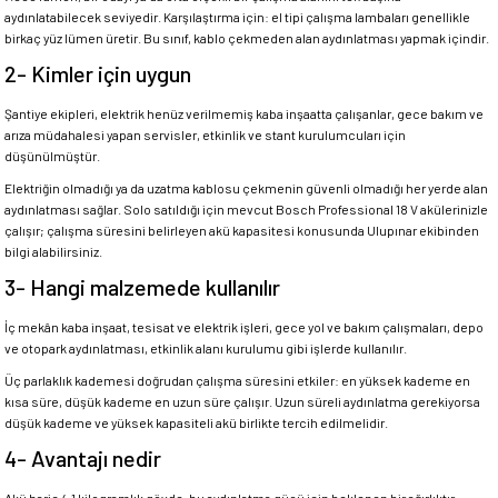
aydınlatabilecek seviyedir. Karşılaştırma için: el tipi çalışma lambaları genellikle
birkaç yüz lümen üretir. Bu sınıf, kablo çekmeden alan aydınlatması yapmak içindir.
2- Kimler için uygun
Şantiye ekipleri, elektrik henüz verilmemiş kaba inşaatta çalışanlar, gece bakım ve
arıza müdahalesi yapan servisler, etkinlik ve stant kurulumcuları için
düşünülmüştür.
Elektriğin olmadığı ya da uzatma kablosu çekmenin güvenli olmadığı her yerde alan
aydınlatması sağlar. Solo satıldığı için mevcut Bosch Professional 18 V akülerinizle
çalışır; çalışma süresini belirleyen akü kapasitesi konusunda Ulupınar ekibinden
bilgi alabilirsiniz.
3- Hangi malzemede kullanılır
İç mekân kaba inşaat, tesisat ve elektrik işleri, gece yol ve bakım çalışmaları, depo
ve otopark aydınlatması, etkinlik alanı kurulumu gibi işlerde kullanılır.
Üç parlaklık kademesi doğrudan çalışma süresini etkiler: en yüksek kademe en
kısa süre, düşük kademe en uzun süre çalışır. Uzun süreli aydınlatma gerekiyorsa
düşük kademe ve yüksek kapasiteli akü birlikte tercih edilmelidir.
4- Avantajı nedir