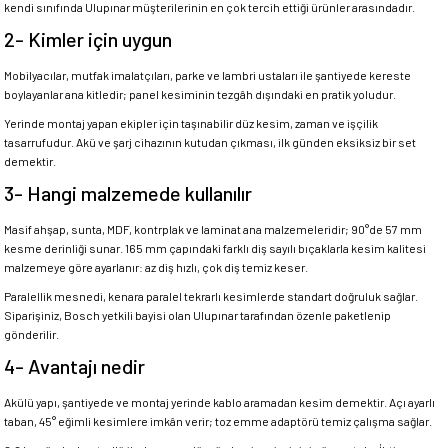
kendi sınıfında Ulupınar müşterilerinin en çok tercih ettiği ürünler arasındadır.
2- Kimler için uygun
Mobilyacılar, mutfak imalatçıları, parke ve lambri ustaları ile şantiyede kereste
boylayanlar ana kitledir; panel kesiminin tezgâh dışındaki en pratik yoludur.
Yerinde montaj yapan ekipler için taşınabilir düz kesim, zaman ve işçilik
tasarrufudur. Akü ve şarj cihazının kutudan çıkması, ilk günden eksiksiz bir set
demektir.
3- Hangi malzemede kullanılır
Masif ahşap, sunta, MDF, kontrplak ve laminat ana malzemeleridir; 90°de 57 mm
kesme derinliği sunar. 165 mm çapındaki farklı diş sayılı bıçaklarla kesim kalitesi
malzemeye göre ayarlanır: az diş hızlı, çok diş temiz keser.
Paralellik mesnedi, kenara paralel tekrarlı kesimlerde standart doğruluk sağlar.
Siparişiniz, Bosch yetkili bayisi olan Ulupınar tarafından özenle paketlenip
gönderilir.
4- Avantajı nedir
Akülü yapı, şantiyede ve montaj yerinde kablo aramadan kesim demektir. Açı ayarlı
taban, 45° eğimli kesimlere imkân verir; toz emme adaptörü temiz çalışma sağlar.