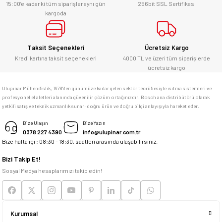
alabilirsiniz.
15:00’e kadar ki tüm siparişler aynı gün
256bit SSL Sertifikası
kargoda
E... Ü... | 10/06/2026
Gönder
Bosch marka alet alacaksam kesinlikle
Taksit Seçenekleri
Ücretsiz Kargo
adresim Ulupınar.com.tr
Kredi kartına taksit seçenekleri
4000 TL ve üzeri tüm siparişlerde
ücretsiz kargo
F... C... | 14/05/2026
Ulupınar Mühendislik, 1978'den günümüze kadar gelen sektör tecrübesiyle ısıtma sistemleri ve
profesyonel el aletleri alanında güvenilir çözüm ortağınızdır. Bosch ana distribütörü olarak
memnun kaldım
yetkili satış ve teknik uzmanlık sunar; doğru ürün ve doğru bilgi anlayışıyla hareket eder.
M... K... | 04/05/2026
Bize Ulaşın
Bize Yazın
0378 227 4390
info@ulupinar.com.tr
Bize hafta içi : 08:30 - 18:30, saatleri arasında ulaşabilirsiniz.
Deneyimini Paylaş
Bizi Takip Et!
Sosyal Medya hesaplarımızı takip edin!
Kurumsal