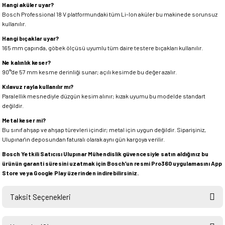
Hangi aküler uyar?
Bosch Professional 18 V platformundaki tüm Li-Ion aküler bu makinede sorunsuz
kullanılır.
Hangi bıçaklar uyar?
165 mm çapında, göbek ölçüsü uyumlu tüm daire testere bıçakları kullanılır.
Ne kalınlık keser?
90°'de 57 mm kesme derinliği sunar; açılı kesimde bu değer azalır.
Kılavuz rayla kullanılır mı?
Paralellik mesnediyle düzgün kesim alınır; kızak uyumu bu modelde standart
değildir.
Metal keser mi?
Bu sınıf ahşap ve ahşap türevleri içindir; metal için uygun değildir. Siparişiniz,
Ulupınar'ın deposundan faturalı olarak aynı gün kargoya verilir.
Bosch Yetkili Satıcısı Ulupınar Mühendislik güvencesiyle satın aldığınız bu
ürünün garanti süresini uzatmak için Bosch’un resmi Pro360 uygulamasını App
Store veya Google Play üzerinden indirebilirsiniz.
Taksit Seçenekleri