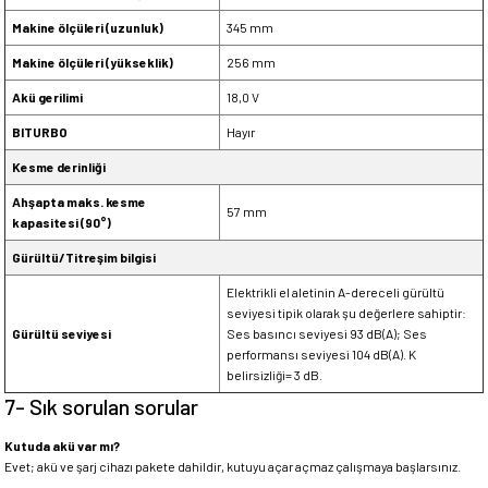
Makine ölçüleri (uzunluk)
345 mm
Makine ölçüleri (yükseklik)
256 mm
Akü gerilimi
18,0 V
BITURBO
Hayır
Kesme derinliği
Ahşapta maks. kesme
57 mm
kapasitesi (90°)
Gürültü/Titreşim bilgisi
Elektrikli el aletinin A-dereceli gürültü
seviyesi tipik olarak şu değerlere sahiptir:
Gürültü seviyesi
Ses basıncı seviyesi 93 dB(A); Ses
performansı seviyesi 104 dB(A). K
belirsizliği= 3 dB.
7- Sık sorulan sorular
Kutuda akü var mı?
Evet; akü ve şarj cihazı pakete dahildir, kutuyu açar açmaz çalışmaya başlarsınız.