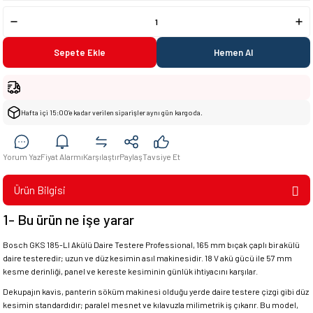
Sepete Ekle
Hemen Al
Hafta içi 15:00’e kadar verilen siparişler aynı gün kargoda.
Yorum Yaz
Fiyat Alarmı
Karşılaştır
Paylaş
Tavsiye Et
Ürün Bilgisi
1- Bu ürün ne işe yarar
Bosch GKS 185-LI Akülü Daire Testere Professional, 165 mm bıçak çaplı bir akülü
daire testeredir; uzun ve düz kesimin asıl makinesidir. 18 V akü gücü ile 57 mm
kesme derinliği, panel ve kereste kesiminin günlük ihtiyacını karşılar.
Dekupajın kavis, panterin söküm makinesi olduğu yerde daire testere çizgi gibi düz
kesimin standardıdır; paralel mesnet ve kılavuzla milimetrik iş çıkarır. Bu model,