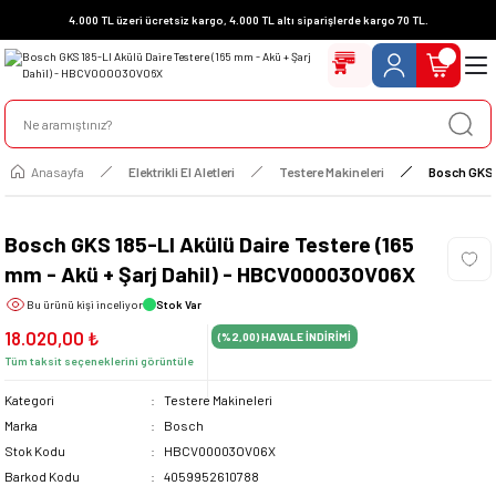
4.000 TL üzeri ücretsiz kargo, 4.000 TL altı siparişlerde kargo 70 TL.
Anasayfa
Elektrikli El Aletleri
Testere Makineleri
Bosch GKS 1
Bosch GKS 185-LI Akülü Daire Testere (165
mm - Akü + Şarj Dahil) - HBCV00003OV06X
Bu ürünü
kişi inceliyor
Stok Var
18.020,00 ₺
(%2,00)
HAVALE İNDİRİMİ
Tüm taksit seçeneklerini görüntüle
Kategori
Testere Makineleri
Marka
Bosch
Stok Kodu
HBCV00003OV06X
Barkod Kodu
4059952610788