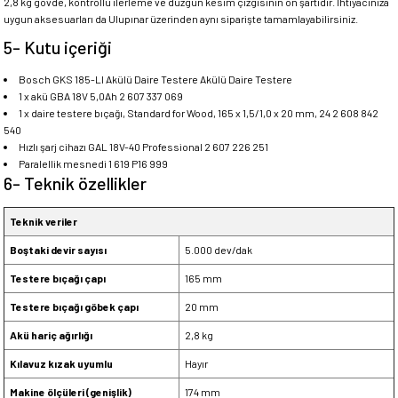
2,8 kg gövde, kontrollü ilerleme ve düzgün kesim çizgisinin ön şartıdır. İhtiyacınıza
uygun aksesuarları da Ulupınar üzerinden aynı siparişte tamamlayabilirsiniz.
5- Kutu içeriği
Bosch GKS 185-LI Akülü Daire Testere Akülü Daire Testere
1 x akü GBA 18V 5,0Ah 2 607 337 069
1 x daire testere bıçağı, Standard for Wood, 165 x 1,5/1,0 x 20 mm, 24 2 608 842
540
Hızlı şarj cihazı GAL 18V-40 Professional 2 607 226 251
Paralellik mesnedi 1 619 P16 999
6- Teknik özellikler
Teknik veriler
Boştaki devir sayısı
5.000 dev/dak
Testere bıçağı çapı
165 mm
Testere bıçağı göbek çapı
20 mm
Akü hariç ağırlığı
2,8 kg
Kılavuz kızak uyumlu
Hayır
Makine ölçüleri (genişlik)
174 mm