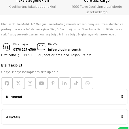
Taksit Seçenekleri
Ücretsiz Kargo
adresim Ulupınar.com.tr
Kredi kartına taksit seçenekleri
4000 TL ve üzeri tüm siparişlerde
ücretsiz kargo
F... C... | 14/05/2026
Ulupınar Mühendislik, 1978'den günümüze kadar gelen sektör tecrübesiyle ısıtma sistemleri ve
profesyonel el aletleri alanında güvenilir çözüm ortağınızdır. Bosch ana distribütörü olarak
memnun kaldım
yetkili satış ve teknik uzmanlık sunar; doğru ürün ve doğru bilgi anlayışıyla hareket eder.
M... K... | 04/05/2026
Bize Ulaşın
Bize Yazın
0378 227 4390
info@ulupinar.com.tr
Bize hafta içi : 08:30 - 18:30, saatleri arasında ulaşabilirsiniz.
Deneyimini Paylaş
Bizi Takip Et!
Sosyal Medya hesaplarımızı takip edin!
Kurumsal
Alışveriş