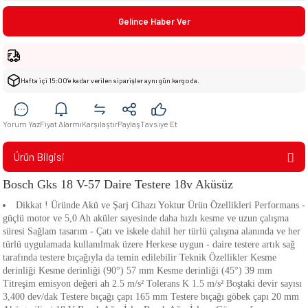
Gelince Haber Ver
Hafta içi 15:00’e kadar verilen siparişler aynı gün kargoda.
Yorum Yaz
Fiyat Alarmı
Karşılaştır
Paylaş
Tavsiye Et
Ürün Bilgisi
Bosch
Gks 18 V-57 Daire Testere 18v Aküsüz
Dikkat ! Üründe Akü ve Şarj Cihazı Yoktur Ürün Özellikleri Performans -
güçlü motor ve 5,0 Ah aküler sayesinde daha hızlı kesme ve uzun çalışma
süresi Sağlam tasarım - Çatı ve iskele dahil her türlü çalışma alanında ve her
türlü uygulamada kullanılmak üzere Herkese uygun - daire testere artık sağ
tarafında testere bıçağıyla da temin edilebilir Teknik Özellikler Kesme
derinliği Kesme derinliği (90°) 57 mm Kesme derinliği (45°) 39 mm
Titreşim emisyon değeri ah 2.5 m/s² Tolerans K 1.5 m/s² Boştaki devir sayısı
3,400 dev/dak Testere bıçağı çapı 165 mm Testere bıçağı göbek çapı 20 mm