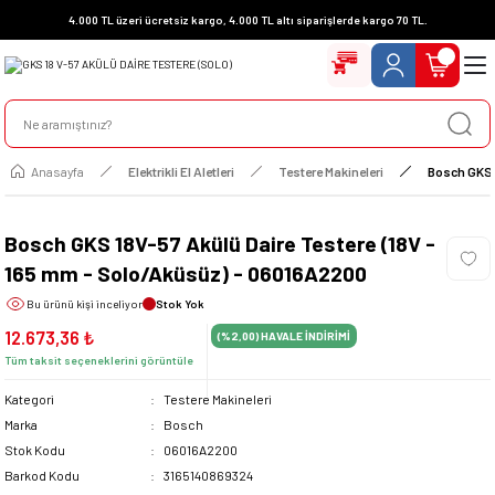
4.000 TL üzeri ücretsiz kargo, 4.000 TL altı siparişlerde kargo 70 TL.
Anasayfa
Elektrikli El Aletleri
Testere Makineleri
Bosch GKS 
Bosch GKS 18V-57 Akülü Daire Testere (18V -
165 mm - Solo/Aküsüz) - 06016A2200
Bu ürünü
kişi inceliyor
Stok Yok
12.673,36 ₺
(%2,00)
HAVALE İNDİRİMİ
Tüm taksit seçeneklerini görüntüle
Kategori
Testere Makineleri
Marka
Bosch
Stok Kodu
06016A2200
Barkod Kodu
3165140869324