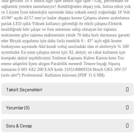
Akü gerilimi 18 V Bosch Ağır İşler Bosch Ağır İşler - Güç, performans ve
sağlamlık yeniden tanımlanıyor! Kendiliğinden deşarj yok, hafıza etkisi yok
ve Lityum İyon teknolojisi sayesinde daha yüksek enerji yoğunluğu 18 Volt
45/90° açıda 42/57 mm'ye kadar ahşapta kesme Çalışma alanını aydınlatma
parlak LED ışıklı Yüksek kullanıcı güvenliği ile etkili çalışma Elektrik
kesildiğinde bile çalışır ve fren sistemine sahip olmayan bir taşlama
makinesine göre taşlama makinesinin yüzde 70 daha hızlı durmasını garanti
eder Birçok uygulama için daha fazla esneklik 0 - 45° açılı eğik kesme
fonksiyonu sayesinde Akü kendi voltaj sınıfındaki tüm el aletleriyle % 100
uyumludur En uzun çalışma süresi için XL aküyü, en rahat kullanım için
kompakt aküyü seçebilirsiniz Teslimat Kapsamı Kalem Karton kutu Toz
emme adaptörü İçten altıgen Paralellik mesnedi Testere bıçağı Sipariş
numarası 0 601 6A2 200 EAN kodu 3165140869324 Bosch GKS 18V-57
(solo alet*) Professional: Kullanım kılavuzu (PDF 11.6 MB)
Taksit Seçenekleri
Yorumlar (0)
Soru & Cevap
Bu ürüne ilk yorumu siz yapın!