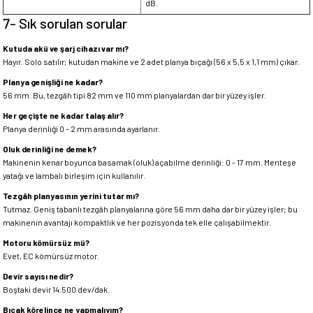
dB.
7- Sık sorulan sorular
Kutuda akü ve şarj cihazı var mı?
Hayır. Solo satılır; kutudan makine ve 2 adet planya bıçağı (56 x 5,5 x 1,1 mm) çıkar.
Planya genişliği ne kadar?
56 mm. Bu, tezgâh tipi 82 mm ve 110 mm planyalardan dar bir yüzey işler.
Her geçişte ne kadar talaş alır?
Planya derinliği 0 - 2 mm arasında ayarlanır.
Oluk derinliği ne demek?
Makinenin kenar boyunca basamak (oluk) açabilme derinliği: 0 - 17 mm. Menteşe
yatağı ve lambalı birleşim için kullanılır.
Tezgâh planyasının yerini tutar mı?
Tutmaz. Geniş tabanlı tezgâh planyalarına göre 56 mm daha dar bir yüzey işler; bu
makinenin avantajı kompaktlık ve her pozisyonda tek elle çalışabilmektir.
Motoru kömürsüz mü?
Evet, EC kömürsüz motor.
Devir sayısı nedir?
Boştaki devir 14.500 dev/dak.
Bıçak körelince ne yapmalıyım?