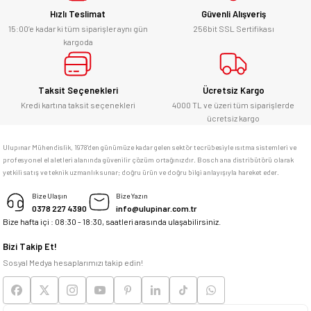
Hızlı Teslimat
Güvenli Alışveriş
Kesinlikle orjinal ürün, güvenerek
alabilirsiniz.
15:00’e kadar ki tüm siparişler aynı gün
256bit SSL Sertifikası
kargoda
E... Ü... | 10/06/2026
Gönder
Bosch marka alet alacaksam kesinlikle
Taksit Seçenekleri
Ücretsiz Kargo
adresim Ulupınar.com.tr
Kredi kartına taksit seçenekleri
4000 TL ve üzeri tüm siparişlerde
ücretsiz kargo
F... C... | 14/05/2026
Ulupınar Mühendislik, 1978'den günümüze kadar gelen sektör tecrübesiyle ısıtma sistemleri ve
profesyonel el aletleri alanında güvenilir çözüm ortağınızdır. Bosch ana distribütörü olarak
memnun kaldım
yetkili satış ve teknik uzmanlık sunar; doğru ürün ve doğru bilgi anlayışıyla hareket eder.
M... K... | 04/05/2026
Bize Ulaşın
Bize Yazın
0378 227 4390
info@ulupinar.com.tr
Bize hafta içi : 08:30 - 18:30, saatleri arasında ulaşabilirsiniz.
Deneyimini Paylaş
Bizi Takip Et!
Sosyal Medya hesaplarımızı takip edin!