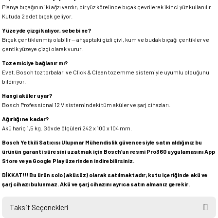
Planya bıçağının iki ağzı vardır; bir yüz körelince bıçak çevrilerek ikinci yüz kullanılır.
Kutuda 2 adet bıçak geliyor.
Yüzeyde çizgi kalıyor, sebebi ne?
Bıçak çentiklenmiş olabilir — ahşaptaki gizli çivi, kum ve budak bıçağı çentikler ve
çentik yüzeye çizgi olarak vurur.
Toz emiciye bağlanır mı?
Evet. Bosch toz torbaları ve Click & Clean toz emme sistemiyle uyumlu olduğunu
bildiriyor.
Hangi aküler uyar?
Bosch Professional 12 V sistemindeki tüm aküler ve şarj cihazları.
Ağırlığı ne kadar?
Akü hariç 1,5 kg. Gövde ölçüleri 242 x 100 x 104 mm.
Bosch Yetkili Satıcısı Ulupınar Mühendislik güvencesiyle satın aldığınız bu
ürünün garanti süresini uzatmak için Bosch’un resmi Pro360 uygulamasını App
Store veya Google Play üzerinden indirebilirsiniz.
DİKKAT!!! Bu ürün solo (aküsüz) olarak satılmaktadır; kutu içeriğinde akü ve
şarj cihazı bulunmaz. Akü ve şarj cihazını ayrıca satın almanız gerekir.
Taksit Seçenekleri