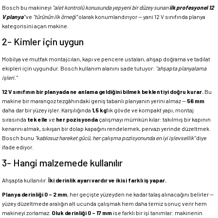
Bosch bu makineyi
"alet kontrolü konusunda yepyeni bir düzey sunan
ilk profesyonel 12
V planya
"
ve
"türünün ilk örneği"
olarak konumlandırıyor — yani 12 V sınıfında planya
kategorisini açan makine.
2- Kimler için uygun
Mobilya ve mutfak montajcıları, kapı ve pencere ustaları, ahşap doğrama ve tadilat
ekipleri için uygundur. Bosch kullanım alanını sade tutuyor:
"ahşapta planyalama
işleri."
12 V sınıfının bir planyada ne anlama geldiğini bilmek beklentiyi doğru kurar.
Bu
makine bir marangoz tezgâhındaki geniş tabanlı planyanın yerini almaz —
56 mm
daha dar bir yüzey işler. Karşılığında
1,5 kg
'lık gövde ve kompakt yapı, montaj
sırasında
tek elle
ve
her pozisyonda
çalışmayı mümkün kılar: takılmış bir kapının
kenarını almak, sıkışan bir dolap kapağını rendelemek, pervazı yerinde düzeltmek.
Bosch bunu
"kablosuz hareket gücü, her çalışma pozisyonunda en iyi işlevsellik"
diye
ifade ediyor.
3- Hangi malzemede kullanılır
Ahşapta kullanılır.
İki derinlik ayarı vardır ve ikisi farklı iş yapar.
Planya derinliği 0 – 2 mm
, her geçişte yüzeyden ne kadar talaş alınacağını belirler —
yüzey düzeltmede aralığın alt ucunda çalışmak hem daha temiz sonuç verir hem
makineyi zorlamaz.
Oluk derinliği 0 – 17 mm
ise farklı bir işi tanımlar: makinenin