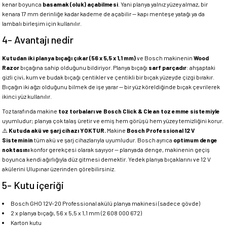
kenar boyunca
basamak (oluk) açabilmesi
. Yani planya yalnız yüzey almaz, bir
kenara 17 mm derinliğe kadar kademe de açabilir — kapı menteşe yatağı ya da
lambalı birleşim için kullanılır.
4- Avantajı nedir
Kutudan iki planya bıçağı çıkar (56 x 5,5 x 1,1 mm)
ve Bosch makinenin
Wood
Razor
bıçağına sahip olduğunu bildiriyor. Planya bıçağı
sarf parçadır
: ahşaptaki
gizli çivi, kum ve budak bıçağı çentikler ve çentikli bir bıçak yüzeyde çizgi bırakır.
Bıçağın iki ağzı olduğunu bilmek de işe yarar — bir yüz köreldiğinde bıçak çevrilerek
ikinci yüz kullanılır.
Toz tarafında makine
toz torbaları ve Bosch Click & Clean toz emme sistemiyle
uyumludur; planya çok talaş üretir ve emiş hem görüşü hem yüzey temizliğini korur.
⚠️
Kutuda akü ve şarj cihazı YOKTUR.
Makine
Bosch Professional 12 V
Sisteminin
tüm akü ve şarj cihazlarıyla uyumludur. Bosch ayrıca
optimum denge
noktasını
konfor gerekçesi olarak sayıyor — planyada denge, makinenin geçiş
boyunca kendi ağırlığıyla düz gitmesi demektir. Yedek planya bıçaklarını ve 12 V
akülerini Ulupınar üzerinden görebilirsiniz.
5- Kutu içeriği
Bosch GHO 12V-20 Professional akülü planya makinesi (sadece gövde)
2 x planya bıçağı, 56 x 5,5 x 1,1 mm (2 608 000 672)
Karton kutu