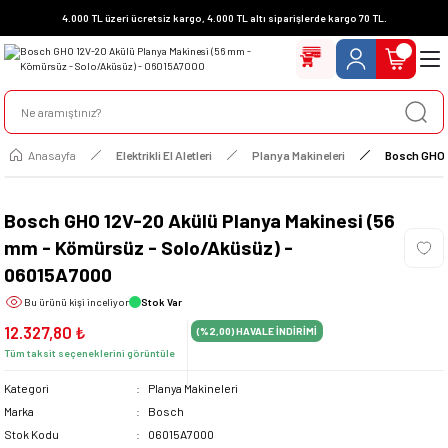
4.000 TL üzeri ücretsiz kargo, 4.000 TL altı siparişlerde kargo 70 TL.
Anasayfa
Elektrikli El Aletleri
Planya Makineleri
Bosch GHO 
Bosch GHO 12V-20 Akülü Planya Makinesi (56
mm - Kömürsüz - Solo/Aküsüz) -
06015A7000
Bu ürünü
kişi inceliyor
Stok Var
12.327,80 ₺
(%2,00)
HAVALE İNDİRİMİ
Tüm taksit seçeneklerini görüntüle
Kategori
Planya Makineleri
Marka
Bosch
Stok Kodu
06015A7000