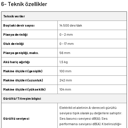
6- Teknik özellikler
Teknik veriler
Boştaki devir sayısı
14.500 dev/dak
Planya derinliği
0 – 2 mm
Oluk derinliği
0 – 17 mm
Planya genişliği, maks.
56 mm
Akü hariç ağırlığı
1,5 kg
Makine ölçüleri (genişlik)
100 mm
Makine ölçüleri (uzunluk)
242 mm
Makine ölçüleri (yükseklik)
104 mm
Gürültü/Titreşim bilgisi
Elektrikli el aletinin A-dereceli gürültü
seviyesi tipik olarak şu değerlere sahiptir:
Gürültü seviyesi
Ses basıncı seviyesi dB(A); Ses
performansı seviyesi dB(A). K belirsizliği=