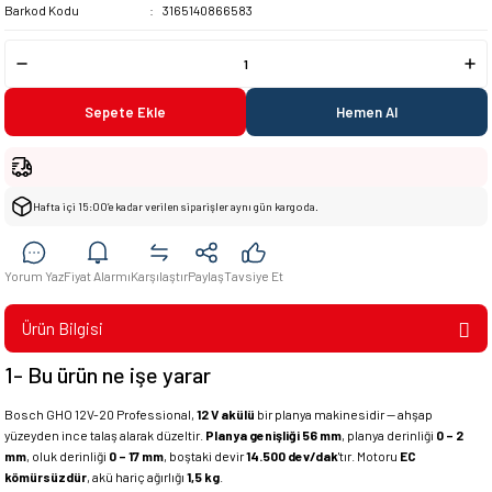
Barkod Kodu
3165140866583
Sepete Ekle
Hemen Al
Hafta içi 15:00’e kadar verilen siparişler aynı gün kargoda.
Yorum Yaz
Fiyat Alarmı
Karşılaştır
Paylaş
Tavsiye Et
Ürün Bilgisi
1- Bu ürün ne işe yarar
Bosch GHO 12V-20 Professional,
12 V akülü
bir planya makinesidir — ahşap
yüzeyden ince talaş alarak düzeltir.
Planya genişliği 56 mm
, planya derinliği
0 – 2
mm
, oluk derinliği
0 – 17 mm
, boştaki devir
14.500 dev/dak
'tır. Motoru
EC
kömürsüzdür
, akü hariç ağırlığı
1,5 kg
.