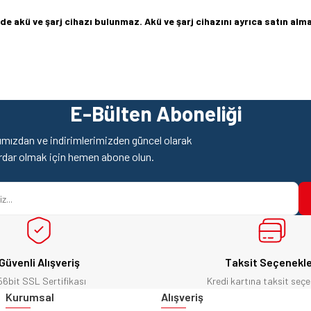
de akü ve şarj cihazı bulunmaz. Akü ve şarj cihazını ayrıca satın alma
z gördüğünüz noktaları öneri formunu kullanarak tarafımıza iletebilirsiniz.
Ürün hakkında henüz soru sorulmamış.
Bu ürüne ilk yorumu siz yapın!
E-Bülten Aboneliği
Yorum Yaz
Soru Sor
mızdan ve indirimlerimizden güncel olarak
rdar olmak için hemen abone olun.
Güvenli Alışveriş
Taksit Seçenekle
56bit SSL Sertifikası
Kredi kartına taksit seçe
Gönder
Kurumsal
Alışveriş