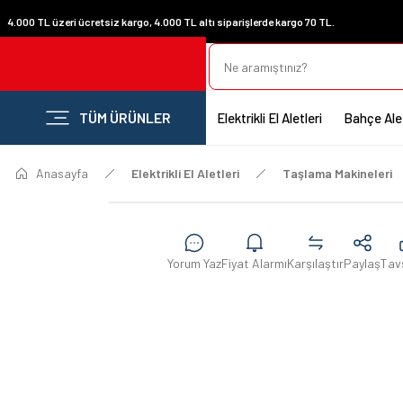
4.000 TL üzeri ücretsiz kargo, 4.000 TL altı siparişlerde kargo 70 TL.
TÜM ÜRÜNLER
Elektrikli El Aletleri
Bahçe Alet
Anasayfa
Elektrikli El Aletleri
Taşlama Makineleri
Yorum Yaz
Fiyat Alarmı
Karşılaştır
Paylaş
Tav