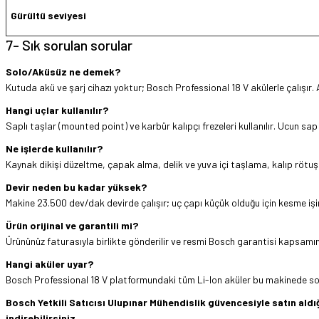
Gürültü seviyesi
7- Sık sorulan sorular
Solo/Aküsüz ne demek?
Kutuda akü ve şarj cihazı yoktur; Bosch Professional 18 V akülerle çalışır. 
Hangi uçlar kullanılır?
Saplı taşlar (mounted point) ve karbür kalıpçı frezeleri kullanılır. Ucun sa
Ne işlerde kullanılır?
Kaynak dikişi düzeltme, çapak alma, delik ve yuva içi taşlama, kalıp rötu
Devir neden bu kadar yüksek?
Makine 23.500 dev/dak devirde çalışır; uç çapı küçük olduğu için kesme işin
Ürün orijinal ve garantili mi?
Ürününüz faturasıyla birlikte gönderilir ve resmi Bosch garantisi kapsamınd
Hangi aküler uyar?
Bosch Professional 18 V platformundaki tüm Li-Ion aküler bu makinede soruns
Bosch Yetkili Satıcısı Ulupınar Mühendislik güvencesiyle satın al
indirebilirsiniz.