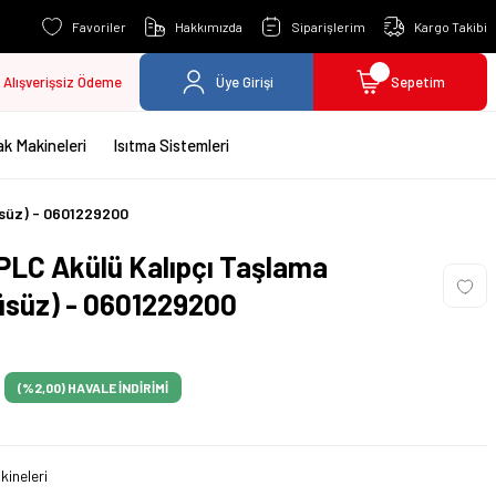
Favoriler
Hakkımızda
Siparişlerim
Kargo Takibi
Alışverişsiz Ödeme
Üye Girişi
Sepetim
k Makineleri
Isıtma Sistemleri
üsüz) - 0601229200
PLC Akülü Kalıpçı Taşlama
üsüz) - 0601229200
(%2,00)
HAVALE İNDİRİMİ
ineleri