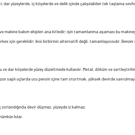
i; dar yüzeylerde, iç köşelerde ve delik içinde çalışılabilen tek taşlama sınıf
r ve makine bakım ekipleri ana kitledir; işin tamamlanma aşaması bu makineyl
kes için gereklidir; ikisi birbirinin alternatifi değil, tamamlayıcısıdır. Ben
 ve dar köşelerde yüzey düzeltmede kullanılır. Metal, döküm ve sertleştirilm
un saplı uçlarda ucu pensin içine tam oturtmak, yüksek devirde savrulmayı ö
ç zorlandığında devir düşmez, yüzeyde iz kalmaz.
mümkün kılar.