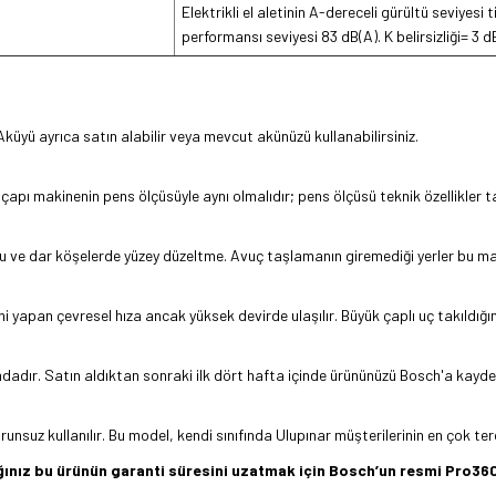
Elektrikli el aletinin A-dereceli gürültü seviyesi
performansı seviyesi 83 dB(A). K belirsizliği= 3 d
Aküyü ayrıca satın alabilir veya mevcut akünüzü kullanabilirsiniz.
p çapı makinenin pens ölçüsüyle aynı olmalıdır; pens ölçüsü teknik özellikler 
şu ve dar köşelerde yüzey düzeltme. Avuç taşlamanın giremediği yerler bu mak
i yapan çevresel hıza ancak yüksek devirde ulaşılır. Büyük çaplı uç takıldığı
adır. Satın aldıktan sonraki ilk dört hafta içinde ürününüzü Bosch'a kaydetti
uz kullanılır. Bu model, kendi sınıfında Ulupınar müşterilerinin en çok terc
dığınız bu ürünün garanti süresini uzatmak için Bosch’un resmi Pro