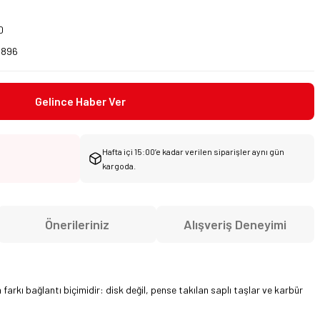
0
2896
Gelince Haber Ver
Hafta içi 15:00’e kadar verilen siparişler aynı gün
kargoda.
Önerileriniz
Alışveriş Deneyimi
rkı bağlantı biçimidir: disk değil, pense takılan saplı taşlar ve karbür