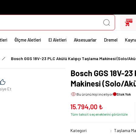
leri
Ölçme Aletleri
El Aletleri
Aksesuarlar
Dremel
Kayna
Bosch GGS 18V-23 PLC Akülü Kalıpçı Taşlama Makinesi (Solo/Ak
Bosch GGS 18V-23 
Makinesi (Solo/Ak
siye Et
Bu ürünü
kişi inceliyor
Stok Yok
15.794,00 ₺
Tüm taksit seçeneklerini görüntüle
Kategori
Taşlama Mak