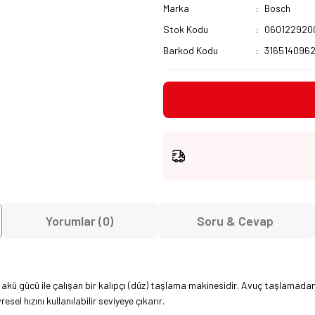
Marka
Bosch
Stok Kodu
060122920
Barkod Kodu
316514096
Yorumlar (0)
Soru & Cevap
 gücü ile çalışan bir kalıpçı (düz) taşlama makinesidir. Avuç taşlamadan fa
esel hızını kullanılabilir seviyeye çıkarır.