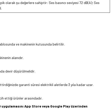
 tipik olarak şu değerlere sahiptir: Ses basıncı seviyesi 72 dB(A); Ses
B.
tablosunda ve makinenin kutusunda belirtilir.
inenin alanıdır.
nda devir düşürülmelidir.
rdiğinizde garanti süresi elektrikli aletlerde 3 yıla kadar uzar.
ih ettiği ürünler arasındadır.
360 uygulamasını App Store veya Google Play üzerinden