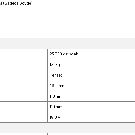
ma (Sadece Gövde)
23.500 dev/dak
1,4 kg
Penset
460 mm
110 mm
110 mm
18,0 V