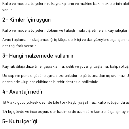
Kalıp ve model atölyelerinin, kaynakçıların ve makine bakım ekiplerinin alet
verilir.
2- Kimler için uygun
Kalıp ve model atölyeleri, döküm ve talaşlı imalat işletmeleri, kaynakçıla
Avuç taşlamanın ulaşamadığı iç köşe, delik içi ve dar yüzeylerde çalışan her
desteği fark yaratır.
3- Hangi malzemede kullanılır
Kaynak dikişi düzeltme, çapak alma, delik ve yuva içi taşlama, kalıp rötuşu
Uç sapının pens ölçüsüne uyması zorunludur; ölçü tutmadan uç sıkılmaz. Uz
öncesinde Ulupınar ekibinden birebir destek alabilirsiniz.
4- Avantajı nedir
18 V akü gücü yüksek devirde bile tork kaybı yaşatmaz; kalıp rötuşunda u
1,4 kg gövde ve ince boyun, dar hacimlerde uzun süre kontrollü çalışmayı 
5- Kutu içeriği