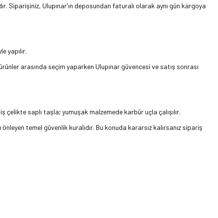
ıdır. Siparişiniz, Ulupınar'ın deposundan faturalı olarak aynı gün kargoya
e yapılır.
zer ürünler arasında seçim yaparken Ulupınar güvencesi ve satış sonrası
iş çelikte saplı taşla; yumuşak malzemede karbür uçla çalışılır.
nleyen temel güvenlik kuralıdır. Bu konuda kararsız kalırsanız sipariş