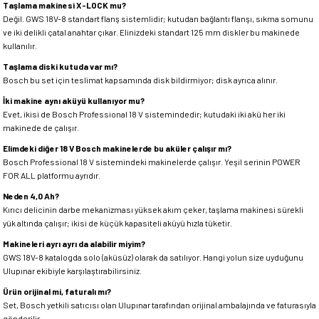
Taşlama makinesi X-LOCK mu?
Değil. GWS 18V-8 standart flanş sistemlidir; kutudan bağlantı flanşı, sıkma somunu
ve iki delikli çatal anahtar çıkar. Elinizdeki standart 125 mm diskler bu makinede
kullanılır.
Taşlama diski kutuda var mı?
Bosch bu set için teslimat kapsamında disk bildirmiyor; disk ayrıca alınır.
İki makine aynı aküyü kullanıyor mu?
Evet, ikisi de Bosch Professional 18 V sistemindedir; kutudaki iki akü her iki
makinede de çalışır.
Elimdeki diğer 18 V Bosch makinelerde bu aküler çalışır mı?
Bosch Professional 18 V sistemindeki makinelerde çalışır. Yeşil serinin POWER
FOR ALL platformu ayrıdır.
Neden 4,0 Ah?
Kırıcı delicinin darbe mekanizması yüksek akım çeker, taşlama makinesi sürekli
yük altında çalışır; ikisi de küçük kapasiteli aküyü hızla tüketir.
Makineleri ayrı ayrı da alabilir miyim?
GWS 18V-8 katalogda solo (aküsüz) olarak da satılıyor. Hangi yolun size uyduğunu
Ulupınar ekibiyle karşılaştırabilirsiniz.
Ürün orijinal mi, faturalı mı?
Set, Bosch yetkili satıcısı olan Ulupınar tarafından orijinal ambalajında ve faturasıyla
gönderilir.