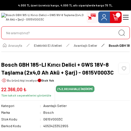
4.000 TL üzeri ücretsiz kargo, 4.000 TL altı siparişlerde kargo 70 TL.
Anasayfa
Elektrikli El Aletleri
Avantajlı Setler
Bosch GBH 185-
Bosch GBH 185-LI Kırıcı Delici + GWS 18V-8
Taşlama (2x4,0 Ah Akü + Şarj) - 0615V0003C
Bu ürünü
kişi inceliyor
Stok Yok
22.366,00 ₺
(%2,00)
HAVALE İNDİRİMİ
Tüm taksit seçeneklerini görüntüle
Kategori
Avantajlı Setler
Marka
Bosch
Stok Kodu
0615V0003C
Barkod Kodu
4053423352955