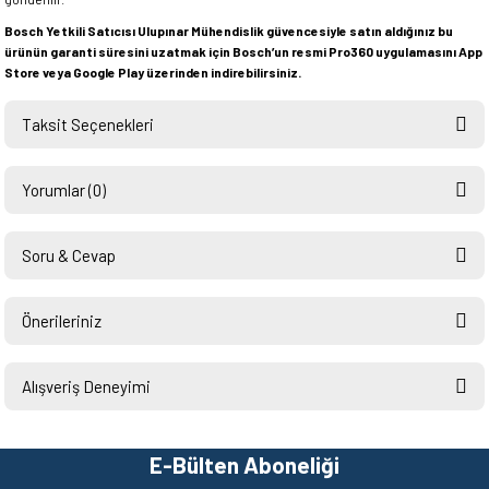
Bosch Yetkili Satıcısı Ulupınar Mühendislik güvencesiyle satın aldığınız bu
ürünün garanti süresini uzatmak için Bosch’un resmi Pro360 uygulamasını App
Store veya Google Play üzerinden indirebilirsiniz.
Taksit Seçenekleri
Yorumlar (0)
Soru & Cevap
Bu ürüne ilk yorumu siz yapın!
Önerileriniz
Ürün hakkında henüz soru sorulmamış.
Yorum Yaz
Bu ürünün fiyat bilgisi, resim, ürün açıklamalarında ve diğer konularda
yetersiz gördüğünüz noktaları öneri formunu kullanarak tarafımıza
Alışveriş Deneyimi
Soru Sor
iletebilirsiniz.
Görüş ve önerileriniz için teşekkür ederiz.
Hızlı ve sorunsuz bir alışveriş.
Teşekkürler.
E-Bülten Aboneliği
Ürün resmi kalitesiz, bozuk veya görüntülenemiyor.
Mehmet Kendi | 18/06/2026