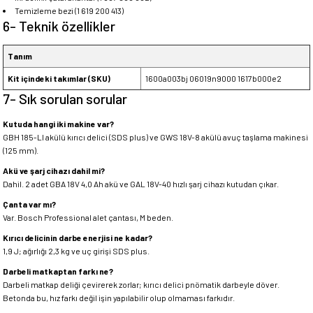
Temizleme bezi (1 619 200 413)
6- Teknik özellikler
Tanım
Kit içindeki takımlar (SKU)
1600a003bj 06019n9000 1617b000e2
7- Sık sorulan sorular
Kutuda hangi iki makine var?
GBH 185-LI akülü kırıcı delici (SDS plus) ve GWS 18V-8 akülü avuç taşlama makinesi
(125 mm).
Akü ve şarj cihazı dahil mi?
Dahil. 2 adet GBA 18V 4,0 Ah akü ve GAL 18V-40 hızlı şarj cihazı kutudan çıkar.
Çanta var mı?
Var. Bosch Professional alet çantası, M beden.
Kırıcı delicinin darbe enerjisi ne kadar?
1,9 J; ağırlığı 2,3 kg ve uç girişi SDS plus.
Darbeli matkaptan farkı ne?
Darbeli matkap deliği çevirerek zorlar; kırıcı delici pnömatik darbeyle döver.
Betonda bu, hız farkı değil işin yapılabilir olup olmaması farkıdır.