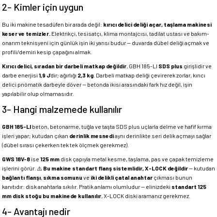
2- Kimler için uygun
Bu iki makine tesadüfen bir arada değil:
kırıcı delici deliği açar, taşlama makinesi
keser ve temizler.
Elektrikçi, tesisatçı, klima montajcısı, tadilat ustası ve bakım-
onarım teknisyeni için günlük işin iki yarısı budur — duvarda dübel deliği açmak ve
profili/demiri kesip çapağını almak.
Kırıcı delici, sıradan bir darbeli matkap değildir.
GBH 185-LI
SDS plus
girişlidir ve
darbe enerjisi
1,9 J
'dir; ağırlığı
2,3 kg
. Darbeli matkap deliği çevirerek zorlar, kırıcı
delici pnömatik darbeyle döver — betonda ikisi arasındaki fark hız değil, işin
yapılabilir olup olmamasıdır.
3- Hangi malzemede kullanılır
GBH 185-LI
beton, betonarme, tuğla ve taşta SDS plus uçlarla delme ve hafif kırma
işleri yapar; kutudan çıkan
derinlik mesnedi
aynı derinlikte seri delik açmayı sağlar
(dübel sırası çekerken tek tek ölçmek gerekmez).
GWS 18V-8
ise
125 mm
disk çapıyla metal kesme, taşlama, pas ve çapak temizleme
işlerini görür. ⚠️
Bu makine standart flanş sistemlidir, X-LOCK değildir
— kutudan
bağlantı flanşı
,
sıkma somunu
ve
iki delikli çatal anahtar
çıkması bunun
kanıtıdır: disk anahtarla sıkılır. Pratik anlamı olumludur — elinizdeki
standart 125
mm disk stoğu bu makinede kullanılır
, X-LOCK diski aramanız gerekmez.
4- Avantajı nedir