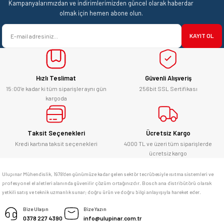
Kampanyalarımızdan ve indirimlerimizden güncel olarak haberdar
Ürün açıklamasında eksik bilgiler bulunuyor.
olmak için hemen abone olun.
satışı ve alış veriş deneyimi gayet
Ürün bilgilerinde hatalar bulunuyor.
başarılı. hayırlı işler. teşekkürler.
KAYIT OL
Ürün fiyatı diğer sitelerden daha pahalı.
yücel çağatay uzun | 12/06/2026
Bu ürüne benzer farklı alternatifler olmalı.
Hızlı Teslimat
Güvenli Alışveriş
Kesinlikle orjinal ürün, güvenerek
alabilirsiniz.
15:00’e kadar ki tüm siparişler aynı gün
256bit SSL Sertifikası
kargoda
E... Ü... | 10/06/2026
Gönder
Bosch marka alet alacaksam kesinlikle
Taksit Seçenekleri
Ücretsiz Kargo
adresim Ulupınar.com.tr
Kredi kartına taksit seçenekleri
4000 TL ve üzeri tüm siparişlerde
ücretsiz kargo
F... C... | 14/05/2026
Ulupınar Mühendislik, 1978'den günümüze kadar gelen sektör tecrübesiyle ısıtma sistemleri ve
profesyonel el aletleri alanında güvenilir çözüm ortağınızdır. Bosch ana distribütörü olarak
memnun kaldım
yetkili satış ve teknik uzmanlık sunar; doğru ürün ve doğru bilgi anlayışıyla hareket eder.
M... K... | 04/05/2026
Bize Ulaşın
Bize Yazın
0378 227 4390
info@ulupinar.com.tr