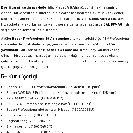
Enerji tarafı setin asıl değeridir.
İki adet
4,0 Ah
akü, bu iki makine sınıfı için
dengeli bir kapasitedir: kırıcı delicinin darbe mekanizması akımı yüksek çeker,
taşlama makinesi ise sürekli yük altında çalışır — ikisi de küçük kapasiteli aküyü
hızla tüketir. İki akü, biri şarjdayken diğerinin çalışmasını sağlar ve
GAL 18V-40
hızlı
şarj cihazı bekleme süresini kısaltır.
Aküler
Bosch Professional 18 V sistemine
aittir; elinizdeki diğer 18 V Professional
makineler de bu akülerle çalışır, yani set yalnız iki makine değil bir
platform
yatırımıdır
. Kutudan çıkan
M beden alet çantası
iki makineyi, aküleri ve şarj
cihazını bir arada taşımayı sağlar — parçaların dağılmaması, şantiyede eksik
çalışmamanın en basit koşuludur. Set, Ulupınar'dan faturalı olarak ve siparişiniz aynı
gün kargoya verilerek gönderilir.
5- Kutu içeriği
Bosch GBH 185-LI Professional akülü kırıcı delici (SDS plus)
Bosch GWS 18V-8 Professional akülü avuç taşlama makinesi (125 mm)
2 x GBA 18V 4,0 Ah akü (1 607 A35 14R)
GAL 18V-40 Professional hızlı şarj cihazı (1 600 A01 9RJ)
Bosch Professional alet çantası, M beden (1600A003BJ)
Derinlik mesnedi (1 613 001 009)
Bağlantı flanşı (2 605 703 014)
Sıkma somunu (1 603 345 043)
İki delikli çatal anahtar (1 607 950 052)