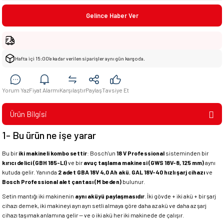
Gelince Haber Ver
Hafta içi 15:00’e kadar verilen siparişler aynı gün kargoda.
Yorum Yaz
Fiyat Alarmı
Karşılaştır
Paylaş
Tavsiye Et
Ürün Bilgisi
1- Bu ürün ne işe yarar
Bu bir
iki makineli kombo settir
: Bosch'un
18 V Professional
sisteminden bir
kırıcı delici (GBH 185-LI)
ve bir
avuç taşlama makinesi (GWS 18V-8, 125 mm)
aynı
kutuda gelir. Yanında
2 adet GBA 18V 4,0 Ah akü
,
GAL 18V-40 hızlı şarj cihazı
ve
Bosch Professional alet çantası (M beden)
bulunur.
Setin mantığı iki makinenin
aynı aküyü paylaşmasıdır
. İki gövde + iki akü + bir şarj
cihazı demek, iki makineyi ayrı ayrı setli almaya göre daha az akü ve daha az şarj
cihazı taşımak anlamına gelir — ve o iki akü her iki makinede de çalışır.