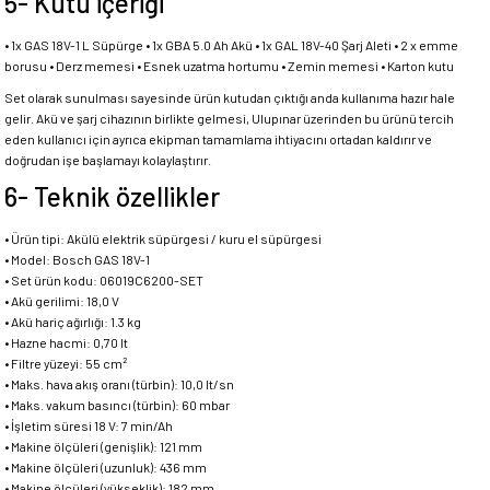
5- Kutu içeriği
• 1x GAS 18V-1 L Süpürge • 1x GBA 5.0 Ah Akü • 1x GAL 18V-40 Şarj Aleti • 2 x emme
borusu • Derz memesi • Esnek uzatma hortumu • Zemin memesi • Karton kutu
Set olarak sunulması sayesinde ürün kutudan çıktığı anda kullanıma hazır hale
gelir. Akü ve şarj cihazının birlikte gelmesi, Ulupınar üzerinden bu ürünü tercih
eden kullanıcı için ayrıca ekipman tamamlama ihtiyacını ortadan kaldırır ve
doğrudan işe başlamayı kolaylaştırır.
6- Teknik özellikler
• Ürün tipi: Akülü elektrik süpürgesi / kuru el süpürgesi
• Model: Bosch GAS 18V-1
• Set ürün kodu: 06019C6200-SET
• Akü gerilimi: 18,0 V
• Akü hariç ağırlığı: 1.3 kg
• Hazne hacmi: 0,70 lt
• Filtre yüzeyi: 55 cm²
• Maks. hava akış oranı (türbin): 10,0 lt/sn
• Maks. vakum basıncı (türbin): 60 mbar
• İşletim süresi 18 V: 7 min/Ah
• Makine ölçüleri (genişlik): 121 mm
• Makine ölçüleri (uzunluk): 436 mm
• Makine ölçüleri (yükseklik): 182 mm