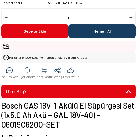
Barkod Kodu
GAS18V1GBA5GAL18V40
Sepete Ekle
Hemen Al
Hafta içi 15:00’e kadar verilen siparişler aynı gün kargoda.
Yorum Yaz
Fiyat Alarmı
Karşılaştır
Paylaş
Tavsiye Et
Ürün Bilgisi
Bosch GAS 18V-1 Akülü El Süpürgesi Seti
(1x5.0 Ah Akü + GAL 18V-40) -
06019C6200-SET