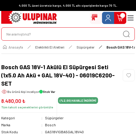
4.000 TL üzeri ücretsiz kargo, 4.000 TL altı siparişlerde kargo 70 TL.
Anasayfa
Elektrikli El Aletleri
Süpürgeler
Bosch GAS 18V-1 A
Bosch GAS 18V-1 Akülü El Süpürgesi Seti
(1x5.0 Ah Akü + GAL 18V-40) - 06019C6200-
SET
Bu ürünü
kişi inceliyor
Stok Var
8.480,00 ₺
(%2,00)
HAVALE İNDİRİMİ
Tüm taksit seçeneklerini görüntüle
Kategori
Süpürgeler
Marka
Bosch
Stok Kodu
GAS18V1GBA5GAL18V40