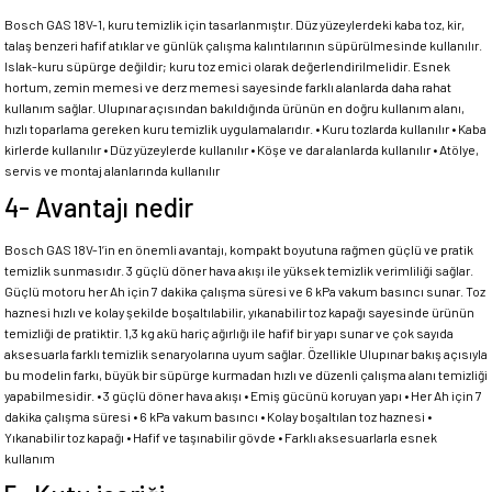
Bosch GAS 18V-1, kuru temizlik için tasarlanmıştır. Düz yüzeylerdeki kaba toz, kir,
talaş benzeri hafif atıklar ve günlük çalışma kalıntılarının süpürülmesinde kullanılır.
Islak-kuru süpürge değildir; kuru toz emici olarak değerlendirilmelidir. Esnek
hortum, zemin memesi ve derz memesi sayesinde farklı alanlarda daha rahat
kullanım sağlar. Ulupınar açısından bakıldığında ürünün en doğru kullanım alanı,
hızlı toparlama gereken kuru temizlik uygulamalarıdır. • Kuru tozlarda kullanılır • Kaba
kirlerde kullanılır • Düz yüzeylerde kullanılır • Köşe ve dar alanlarda kullanılır • Atölye,
servis ve montaj alanlarında kullanılır
4- Avantajı nedir
Bosch GAS 18V-1’in en önemli avantajı, kompakt boyutuna rağmen güçlü ve pratik
temizlik sunmasıdır. 3 güçlü döner hava akışı ile yüksek temizlik verimliliği sağlar.
Güçlü motoru her Ah için 7 dakika çalışma süresi ve 6 kPa vakum basıncı sunar. Toz
haznesi hızlı ve kolay şekilde boşaltılabilir, yıkanabilir toz kapağı sayesinde ürünün
temizliği de pratiktir. 1,3 kg akü hariç ağırlığı ile hafif bir yapı sunar ve çok sayıda
aksesuarla farklı temizlik senaryolarına uyum sağlar. Özellikle Ulupınar bakış açısıyla
bu modelin farkı, büyük bir süpürge kurmadan hızlı ve düzenli çalışma alanı temizliği
yapabilmesidir. • 3 güçlü döner hava akışı • Emiş gücünü koruyan yapı • Her Ah için 7
dakika çalışma süresi • 6 kPa vakum basıncı • Kolay boşaltılan toz haznesi •
Yıkanabilir toz kapağı • Hafif ve taşınabilir gövde • Farklı aksesuarlarla esnek
kullanım