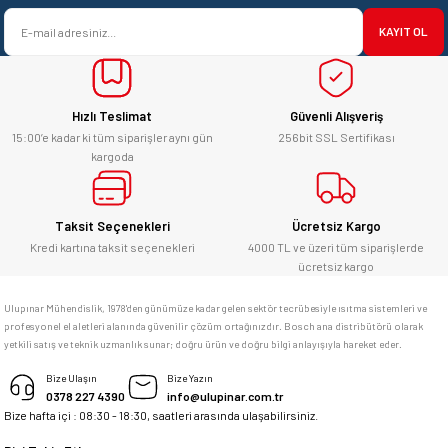
satışı ve alış veriş deneyimi gayet
Ürün bilgilerinde hatalar bulunuyor.
başarılı. hayırlı işler. teşekkürler.
KAYIT OL
Ürün fiyatı diğer sitelerden daha pahalı.
yücel çağatay uzun | 12/06/2026
Bu ürüne benzer farklı alternatifler olmalı.
Hızlı Teslimat
Güvenli Alışveriş
Kesinlikle orjinal ürün, güvenerek
alabilirsiniz.
15:00’e kadar ki tüm siparişler aynı gün
256bit SSL Sertifikası
kargoda
E... Ü... | 10/06/2026
Gönder
Bosch marka alet alacaksam kesinlikle
Taksit Seçenekleri
Ücretsiz Kargo
adresim Ulupınar.com.tr
Kredi kartına taksit seçenekleri
4000 TL ve üzeri tüm siparişlerde
ücretsiz kargo
F... C... | 14/05/2026
Ulupınar Mühendislik, 1978'den günümüze kadar gelen sektör tecrübesiyle ısıtma sistemleri ve
profesyonel el aletleri alanında güvenilir çözüm ortağınızdır. Bosch ana distribütörü olarak
memnun kaldım
yetkili satış ve teknik uzmanlık sunar; doğru ürün ve doğru bilgi anlayışıyla hareket eder.
M... K... | 04/05/2026
Bize Ulaşın
Bize Yazın
0378 227 4390
info@ulupinar.com.tr
Bize hafta içi : 08:30 - 18:30, saatleri arasında ulaşabilirsiniz.
Deneyimini Paylaş