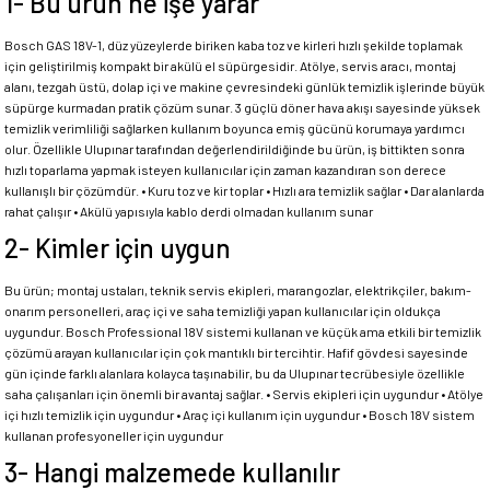
1- Bu ürün ne işe yarar
Bosch GAS 18V-1, düz yüzeylerde biriken kaba toz ve kirleri hızlı şekilde toplamak
için geliştirilmiş kompakt bir akülü el süpürgesidir. Atölye, servis aracı, montaj
alanı, tezgah üstü, dolap içi ve makine çevresindeki günlük temizlik işlerinde büyük
süpürge kurmadan pratik çözüm sunar. 3 güçlü döner hava akışı sayesinde yüksek
temizlik verimliliği sağlarken kullanım boyunca emiş gücünü korumaya yardımcı
olur. Özellikle Ulupınar tarafından değerlendirildiğinde bu ürün, iş bittikten sonra
hızlı toparlama yapmak isteyen kullanıcılar için zaman kazandıran son derece
kullanışlı bir çözümdür. • Kuru toz ve kir toplar • Hızlı ara temizlik sağlar • Dar alanlarda
rahat çalışır • Akülü yapısıyla kablo derdi olmadan kullanım sunar
2- Kimler için uygun
Bu ürün; montaj ustaları, teknik servis ekipleri, marangozlar, elektrikçiler, bakım-
onarım personelleri, araç içi ve saha temizliği yapan kullanıcılar için oldukça
uygundur. Bosch Professional 18V sistemi kullanan ve küçük ama etkili bir temizlik
çözümü arayan kullanıcılar için çok mantıklı bir tercihtir. Hafif gövdesi sayesinde
gün içinde farklı alanlara kolayca taşınabilir, bu da Ulupınar tecrübesiyle özellikle
saha çalışanları için önemli bir avantaj sağlar. • Servis ekipleri için uygundur • Atölye
içi hızlı temizlik için uygundur • Araç içi kullanım için uygundur • Bosch 18V sistem
kullanan profesyoneller için uygundur
3- Hangi malzemede kullanılır