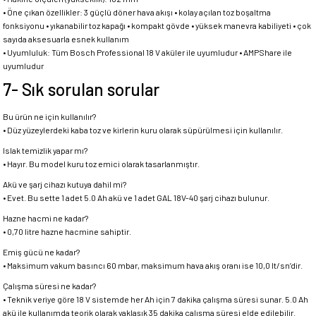
• Öne çıkan özellikler: 3 güçlü döner hava akışı • kolay açılan toz boşaltma
fonksiyonu • yıkanabilir toz kapağı • kompakt gövde • yüksek manevra kabiliyeti • çok
sayıda aksesuarla esnek kullanım
• Uyumluluk: Tüm Bosch Professional 18 V aküler ile uyumludur • AMPShare ile
uyumludur
7- Sık sorulan sorular
Bu ürün ne için kullanılır?
• Düz yüzeylerdeki kaba toz ve kirlerin kuru olarak süpürülmesi için kullanılır.
Islak temizlik yapar mı?
• Hayır. Bu model kuru toz emici olarak tasarlanmıştır.
Akü ve şarj cihazı kutuya dahil mi?
• Evet. Bu sette 1 adet 5.0 Ah akü ve 1 adet GAL 18V-40 şarj cihazı bulunur.
Hazne hacmi ne kadar?
• 0,70 litre hazne hacmine sahiptir.
Emiş gücü ne kadar?
• Maksimum vakum basıncı 60 mbar, maksimum hava akış oranı ise 10,0 lt/sn’dir.
Çalışma süresi ne kadar?
• Teknik veriye göre 18 V sistemde her Ah için 7 dakika çalışma süresi sunar. 5.0 Ah
akü ile kullanımda teorik olarak yaklaşık 35 dakika çalışma süresi elde edilebilir.