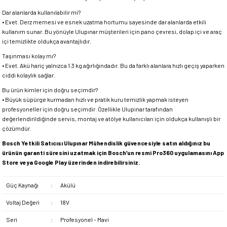
Dar alanlarda kullanılabilir mi?
• Evet. Derz memesi ve esnek uzatma hortumu sayesinde dar alanlarda etkili
kullanım sunar. Bu yönüyle Ulupınar müşterileri için pano çevresi, dolap içi ve araç
içi temizlikte oldukça avantajlıdır.
Taşınması kolay mı?
• Evet. Akü hariç yalnızca 1.3 kg ağırlığındadır. Bu da farklı alanlara hızlı geçiş yaparken
ciddi kolaylık sağlar.
Bu ürün kimler için doğru seçimdir?
• Büyük süpürge kurmadan hızlı ve pratik kuru temizlik yapmak isteyen
profesyoneller için doğru seçimdir. Özellikle Ulupınar tarafından
değerlendirildiğinde servis, montaj ve atölye kullanıcıları için oldukça kullanışlı bir
çözümdür.
Bosch Yetkili Satıcısı Ulupınar Mühendislik güvencesiyle satın aldığınız bu
ürünün garanti süresini uzatmak için Bosch’un resmi Pro360 uygulamasını App
Store veya Google Play üzerinden indirebilirsiniz.
Güç Kaynağı
:
Akülü
Voltaj Değeri
:
18V
Seri
:
Profesyonel - Mavi