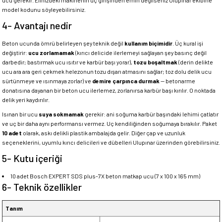
ucu gerekir. Elinizdeki makinenin uç girişinden emin değilseniz Ulupınar ekibine
model kodunu söyleyebilirsiniz.
4- Avantajı nedir
Beton ucunda ömrü belirleyen şey teknik değil
kullanım biçimidir
. Üç kural işi
değiştirir:
ucu zorlamamak
(kırıcı delicide ilerlemeyi sağlayan şey basınç değil
darbedir; bastırmak ucu ısıtır ve karbür başı yorar),
tozu boşaltmak
(derin delikte
ucu ara ara geri çekmek helezonun tozu dışarı atmasını sağlar; toz dolu delik ucu
sürtünmeye ve ısınmaya zorlar) ve
demire çarpınca durmak
— betonarme
donatısına dayanan bir beton ucu ilerlemez, zorlanırsa karbür başı kırılır. O noktada
delik yeri kaydırılır.
Isınan bir ucu
suya sokmamak
gerekir: ani soğuma karbür başındaki lehimi çatlatır
ve uç bir daha aynı performansı vermez. Uç kendiliğinden soğumaya bırakılır. Paket
10 adet
olarak, askı delikli plastik ambalajda gelir. Diğer çap ve uzunluk
seçeneklerini, uyumlu kırıcı delicileri ve dübelleri Ulupınar üzerinden görebilirsiniz.
5- Kutu içeriği
10 adet Bosch EXPERT SDS plus-7X beton matkap ucu (7 x 100 x 165 mm)
6- Teknik özellikler
Tanım