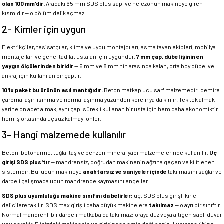
olan 100 mm'dir.
Aradaki 65 mm SDS plus sapı ve helezonun makineye giren
kısmıdır — o bölüm delik açmaz.
2- Kimler için uygun
Elektrikçiler, tesisatçılar, klima ve uydu montajcıları, asma tavan ekipleri, mobilya
montajcıları ve genel tadilat ustaları için uygundur.
7 mm çap, dübel işinin en
yaygın ölçülerinden biridir
— 6 mm ve 8 mm'nin arasında kalan, orta boy dübel ve
ankraj için kullanılan bir çaptır.
10'lu paket bu ürünün asıl mantığıdır.
Beton matkap ucu sarf malzemedir: demire
çarpma, aşırı ısınma ve normal aşınma yüzünden körelir ya da kırılır. Tek tek almak
yerine on adet almak, aynı çapı sürekli kullanan bir usta için hem daha ekonomiktir
hem iş ortasında uçsuz kalmayı önler.
3- Hangi malzemede kullanılır
Beton, betonarme, tuğla, taş ve benzeri mineral yapı malzemelerinde kullanılır.
Uç
girişi SDS plus'tır
— mandrensiz, doğrudan makinenin ağzına geçen ve kilitlenen
sistemdir. Bu, ucun makineye
anahtarsız ve saniyeler içinde
takılmasını sağlar ve
darbeli çalışmada ucun mandrende kaymasını engeller.
SDS plus uyumluluğu makine sınıfını da belirler:
uç, SDS plus girişli kırıcı
delicilere takılır. SDS max girişli daha büyük makinelere
takılmaz
— o ayrı bir sınıftır.
Normal mandrenli bir darbeli matkaba da takılmaz; oraya düz veya altıgen saplı duvar