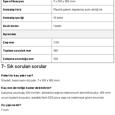
Spesifikasyon
7 x 100 x 165 mm
Ambalaj türü
Plastik paket, kaplama, askı deliği ile
Ambalaj içeriği
10 Adet
Sevk birimi
1 Adet
Ayrıntılar
Çap mm
7,00
Toplam uzunluk mm
165
Çalışma uzunluğu mm
100
7- Sık sorulan sorular
Pakette kaç adet var?
10 adet, hepsi aynı ölçüde: 7 x 100 x 165 mm.
Kaç mm derinliğe kadar delebilirim?
Çalışma uzunluğu 100 mm'dir; delebileceğiniz maksimum derinlik budur. 165 mm
ucun toplam boyudur, aradaki fark SDS plus sapı ve makineye giren kısımdır.
Uç çapı nedir?
7 mm.