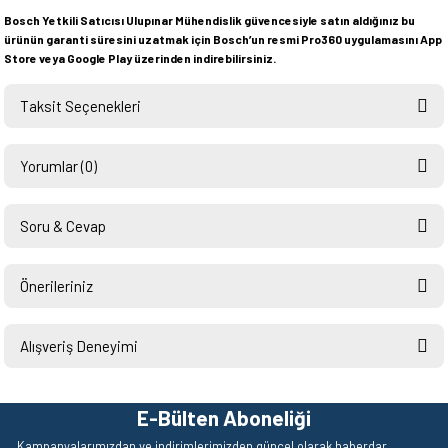
Bosch Yetkili Satıcısı Ulupınar Mühendislik güvencesiyle satın aldığınız bu
ürünün garanti süresini uzatmak için Bosch’un resmi Pro360 uygulamasını App
Store veya Google Play üzerinden indirebilirsiniz.
Taksit Seçenekleri
Yorumlar (0)
Soru & Cevap
Bu ürüne ilk yorumu siz yapın!
Önerileriniz
Ürün hakkında henüz soru sorulmamış.
Yorum Yaz
Bu ürünün fiyat bilgisi, resim, ürün açıklamalarında ve diğer konularda
yetersiz gördüğünüz noktaları öneri formunu kullanarak tarafımıza
Alışveriş Deneyimi
Soru Sor
iletebilirsiniz.
Görüş ve önerileriniz için teşekkür ederiz.
Hızlı ve sorunsuz bir alışveriş.
Teşekkürler.
E-Bülten Aboneliği
Ürün resmi kalitesiz, bozuk veya görüntülenemiyor.
Mehmet Kendi | 18/06/2026
Kampanyalarımızdan ve indirimlerimizden güncel olarak haberdar