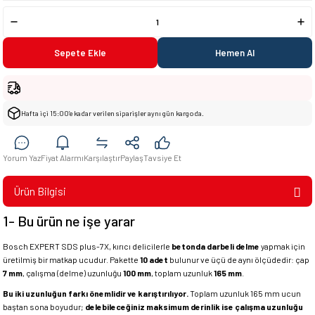
Sepete Ekle
Hemen Al
Hafta içi 15:00’e kadar verilen siparişler aynı gün kargoda.
Yorum Yaz
Fiyat Alarmı
Karşılaştır
Paylaş
Tavsiye Et
Ürün Bilgisi
1- Bu ürün ne işe yarar
Bosch EXPERT SDS plus-7X, kırıcı delicilerle
betonda darbeli delme
yapmak için
üretilmiş bir matkap ucudur. Pakette
10 adet
bulunur ve üçü de aynı ölçüdedir: çap
7 mm
, çalışma (delme) uzunluğu
100 mm
, toplam uzunluk
165 mm
.
Bu iki uzunluğun farkı önemlidir ve karıştırılıyor.
Toplam uzunluk 165 mm ucun
baştan sona boyudur;
delebileceğiniz maksimum derinlik ise çalışma uzunluğu