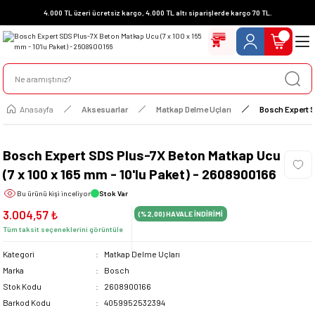
4.000 TL üzeri ücretsiz kargo, 4.000 TL altı siparişlerde kargo 70 TL.
Anasayfa
Aksesuarlar
Matkap Delme Uçları
Bosch Expert S
Bosch Expert SDS Plus-7X Beton Matkap Ucu
(7 x 100 x 165 mm - 10'lu Paket) - 2608900166
Bu ürünü
kişi inceliyor
Stok Var
3.004,57 ₺
(%2,00)
HAVALE İNDİRİMİ
Tüm taksit seçeneklerini görüntüle
Kategori
Matkap Delme Uçları
Marka
Bosch
Stok Kodu
2608900166
Barkod Kodu
4059952532394