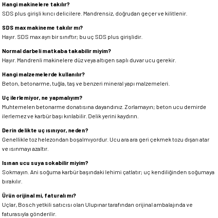
Hangi makinelere takılır?
SDS plus girişli kırıcı delicilere. Mandrensiz, doğrudan geçer ve kilitlenir.
SDS max makineme takılır mı?
Hayır. SDS max ayrı bir sınıftır; bu uç SDS plus girişlidir.
Normal darbeli matkaba takabilir miyim?
Hayır. Mandrenli makinelere düz veya altıgen saplı duvar ucu gerekir.
Hangi malzemelerde kullanılır?
Beton, betonarme, tuğla, taş ve benzeri mineral yapı malzemeleri.
Uç ilerlemiyor, ne yapmalıyım?
Muhtemelen betonarme donatısına dayandınız. Zorlamayın; beton ucu demirde
ilerlemez ve karbür başı kırılabilir. Delik yerini kaydırın.
Derin delikte uç ısınıyor, neden?
Genellikle toz helezondan boşalmıyordur. Ucu ara ara geri çekmek tozu dışarı atar
ve ısınmayı azaltır.
Isınan ucu suya sokabilir miyim?
Sokmayın. Ani soğuma karbür başındaki lehimi çatlatır; uç kendiliğinden soğumaya
bırakılır.
Ürün orijinal mi, faturalı mı?
Uçlar, Bosch yetkili satıcısı olan Ulupınar tarafından orijinal ambalajında ve
faturasıyla gönderilir.