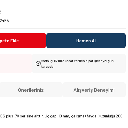
2
2455
pete Ekle
Hemen Al
Hafta içi 15:00’e kadar verilen siparişler aynı gün
kargoda.
Önerileriniz
Alışveriş Deneyimi
DS plus-7X serisine aittir. Uç çapı 10 mm, çalışma (faydalı) uzunluğu 200