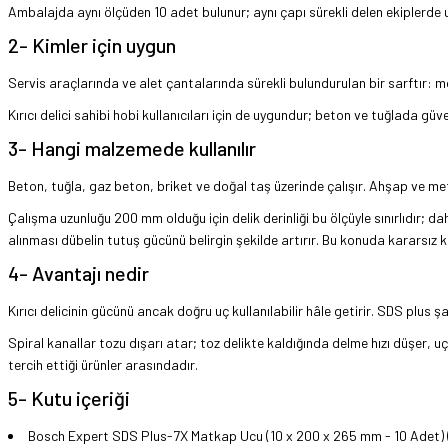
Ambalajda aynı ölçüden 10 adet bulunur; aynı çapı sürekli delen ekiplerde 
2- Kimler için uygun
Servis araçlarında ve alet çantalarında sürekli bulundurulan bir sarftır: mo
Kırıcı delici sahibi hobi kullanıcıları için de uygundur; beton ve tuğlada g
3- Hangi malzemede kullanılır
Beton, tuğla, gaz beton, briket ve doğal taş üzerinde çalışır. Ahşap ve m
Çalışma uzunluğu 200 mm olduğu için delik derinliği bu ölçüyle sınırlıdır; da
alınması dübelin tutuş gücünü belirgin şekilde artırır. Bu konuda kararsız k
4- Avantajı nedir
Kırıcı delicinin gücünü ancak doğru uç kullanılabilir hâle getirir. SDS plu
Spiral kanallar tozu dışarı atar; toz delikte kaldığında delme hızı düşer, 
tercih ettiği ürünler arasındadır.
5- Kutu içeriği
Bosch Expert SDS Plus-7X Matkap Ucu (10 x 200 x 265 mm - 10 Adet) (1