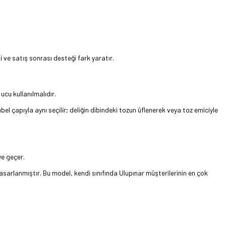
i ve satış sonrası desteği fark yaratır.
cu kullanılmalıdır.
el çapıyla aynı seçilir; deliğin dibindeki tozun üflenerek veya toz emiciyle
ye geçer.
asarlanmıştır. Bu model, kendi sınıfında Ulupınar müşterilerinin en çok