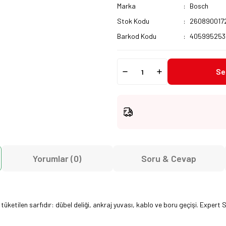
Marka
Bosch
Stok Kodu
260890017
Barkod Kodu
405995253
Se
Yorumlar (0)
Soru & Cevap
ketilen sarfıdır: dübel deliği, ankraj yuvası, kablo ve boru geçişi. Expert S