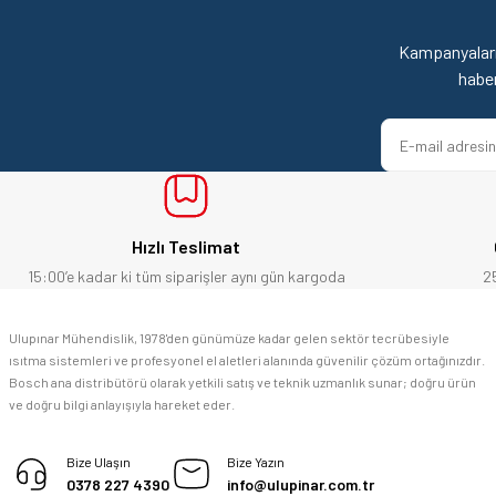
Ürün resmi kalitesiz, bozuk veya görüntülenemiyor.
satışı ve alış veriş deneyimi gayet başarılı. hayırlı işler. teşekkürler.
Ürün açıklamasında eksik bilgiler bulunuyor.
Kampanyaları
yücel çağatay uzun | 12/06/2026
Ürün bilgilerinde hatalar bulunuyor.
habe
Ürün fiyatı diğer sitelerden daha pahalı.
Kesinlikle orjinal ürün, güvenerek alabilirsiniz.
Bu ürüne benzer farklı alternatifler olmalı.
E... Ü... | 10/06/2026
Bosch marka alet alacaksam kesinlikle adresim Ulupınar.com.tr
Hızlı Teslimat
F... C... | 14/05/2026
15:00’e kadar ki tüm siparişler aynı gün kargoda
2
memnun kaldım
Ulupınar Mühendislik, 1978'den günümüze kadar gelen sektör tecrübesiyle
ısıtma sistemleri ve profesyonel el aletleri alanında güvenilir çözüm ortağınızdır.
M... K... | 04/05/2026
Bosch ana distribütörü olarak yetkili satış ve teknik uzmanlık sunar; doğru ürün
ve doğru bilgi anlayışıyla hareket eder.
Deneyimini Paylaş
Bize Ulaşın
Bize Yazın
0378 227 4390
info@ulupinar.com.tr