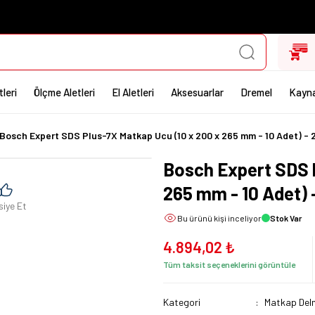
leri
Ölçme Aletleri
El Aletleri
Aksesuarlar
Dremel
Kayna
Bosch Expert SDS Plus-7X Matkap Ucu (10 x 200 x 265 mm - 10 Adet) -
Bosch Expert SDS P
265 mm - 10 Adet)
siye Et
Bu ürünü
kişi inceliyor
Stok Var
4.894,02 ₺
Tüm taksit seçeneklerini görüntüle
Kategori
Matkap Delm