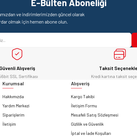
E-Bülten Aboneliği
Yorum Yaz
Soru Sor
mızdan ve indirimlerimizden güncel olarak
rdar olmak için hemen abone olun.
Güvenli Alışveriş
Taksit Seçenekle
56bit SSL Sertifikası
Kredi kartına taksit seçe
Gönder
Kurumsal
Alışveriş
Hakkımızda
Kargo Takibi
Yardım Merkezi
İletişim Formu
Siparişlerim
Mesafeli Satış Sözleşmesi
İletişim
Gizlilik ve Güvenlik
İptal ve İade Koşulları