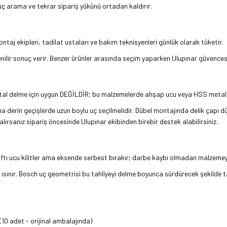
uç arama ve tekrar sipariş yükünü ortadan kaldırır.
ntaj ekipleri, tadilat ustaları ve bakım teknisyenleri günlük olarak tüketir.
üvenilir sonuç verir. Benzer ürünler arasında seçim yaparken Ulupınar güvences
etal delme için uygun DEĞİLDİR; bu malzemelerde ahşap ucu veya HSS metal u
ha derin geçişlerde uzun boylu uç seçilmelidir. Dübel montajında delik çapı düb
alırsanız sipariş öncesinde Ulupınar ekibinden birebir destek alabilirsiniz.
s şaftı ucu kilitler ama eksende serbest bırakır; darbe kaybı olmadan malzeme
uç ısınır. Bosch uç geometrisi bu tahliyeyi delme boyunca sürdürecek şekilde t
0 adet - orijinal ambalajında)