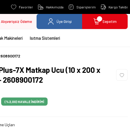
Favoriler
Hakkımızda
Siparişlerim
Kargo Takibi
Alışverişsiz Ödeme
Üye Girişi
Sepetim
k Makineleri
Isıtma Sistemleri
 2608900172
lus-7X Matkap Ucu (10 x 200 x
 - 2608900172
(%2,00)
HAVALE İNDİRİMİ
e Uçları