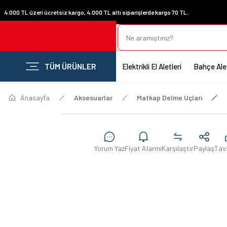
4.000 TL üzeri ücretsiz kargo, 4.000 TL altı siparişlerde kargo 70 TL.
TÜM ÜRÜNLER
Elektrikli El Aletleri
Bahçe Alet
Anasayfa
Aksesuarlar
Matkap Delme Uçları
Yorum Yaz
Fiyat Alarmı
Karşılaştır
Paylaş
Tav