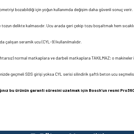
ometriyi bozabildiği için yoğun kullanımda değişim daha güvenli sonuç verir.
ve tozun delikte kalmasıdır. Ucu arada geri çekip tozu boşaltmak hem sıcaklı
a çalışan seramik ucu (CYL-9) kullanılmalıdır.
a anahtarsız) normal matkaplara ve darbeli matkaplara TAKILMAZ; o makineler içi
nenizde geçmeli SDS girişi yoksa CYL serisi silindirik şaftlı beton ucu seçmelis
dığınız bu ürünün garanti süresini uzatmak için Bosch’un resmi Pro
z gördüğünüz noktaları öneri formunu kullanarak tarafımıza iletebilirsiniz.
Ürün hakkında henüz soru sorulmamış.
Bu ürüne ilk yorumu siz yapın!