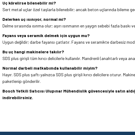
Uç körelirse bilenebilir mi?
Sert metal uçlar özel taşlarla bilenebilir; ancak beton uçlarında bileme ge
Delerken uç ısınıyor, normal mi?
Delme sırasında ısınma olur; aşırı ısınmanın en yaygın sebebi fazla baskı 
Fayans veya seramik delmek için uygun mu?
Uygun değildir; darbe fayansı çatlatır. Fayans ve seramikte darbesiz modd
Bu uç hangi makinelere takılır?
SDS plus girişli tüm kırıcı delicilerle kullanılır. Mandrenli (anahtarlı vey
Normal darbeli matkabımda kullanabilir miyim?
Hayır. SDS plus şaftı yalnızca SDS plus girişli kırıcı delicilere oturur. Maki
paketlenip gönderilir.
Bosch Yetkili Satıcısı Ulupınar Mühendislik güvencesiyle satın al
indirebilirsiniz.
Hızlı ve sorunsuz bir alışveriş. Teşekkürler.
Bu ürünün fiyat bilgisi, resim, ürün açıklamalarında ve diğer konularda yetersi
Görüş ve önerileriniz için teşekkür ederiz.
Mehmet Kendi | 18/06/2026