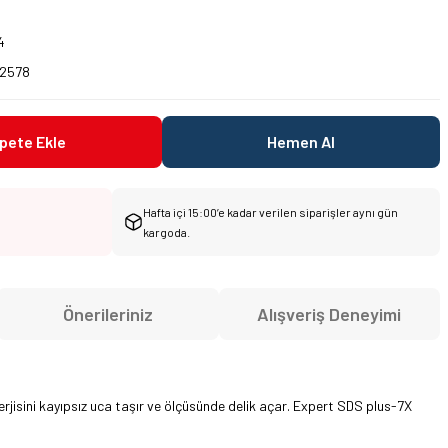
4
2578
pete Ekle
Hemen Al
Hafta içi 15:00’e kadar verilen siparişler aynı gün
kargoda.
Önerileriniz
Alışveriş Deneyimi
jisini kayıpsız uca taşır ve ölçüsünde delik açar. Expert SDS plus-7X