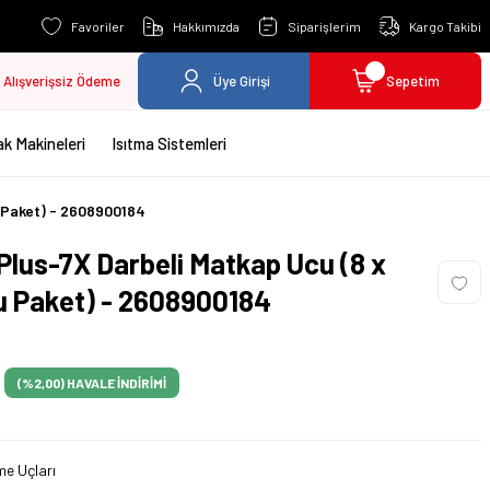
Favoriler
Hakkımızda
Siparişlerim
Kargo Takibi
Alışverişsiz Ödeme
Üye Girişi
Sepetim
k Makineleri
Isıtma Sistemleri
u Paket) - 2608900184
lus-7X Darbeli Matkap Ucu (8 x
lu Paket) - 2608900184
(%2,00)
HAVALE İNDİRİMİ
e Uçları