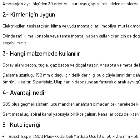
Ambalajda aynı ölçüden 30 adet bulunur; aynı çapı sürekli delen ekiplerde 
2- Kimler için uygun
Elektrikçiler, tesisatçılar, klima ve uydu montajcıları, mobilya-mutfak mont
Evinde raf, klima konsolu veya tente montajı yapan kullanıcılar için de doğ
seçebilirsiniz.
3- Hangi malzemede kullanılır
Görev alanı beton, tuğla, gaz beton ve doğal taştır. Ahşapta ve metalde 
Çalışma uzunluğu 150 mm olduğu için delik derinliği bu ölçüyle sınırlıdır; d
ömrünü kısaltır. Siparişiniz, Ulupınar'ın deposundan faturalı olarak aynı gü
4- Avantajı nedir
SDS plus geçmeli sistem, ucu mandren anahtarı olmadan tek hareketle kilit
Sert metal uç, spiral kanal yapısıyla birlikte çalışır: kanallar tozu delikten
5- Kutu içeriği
Bosch Expert SDS Plus-7X Darbeli Matkap Ucu (8 x 150 x 215 mm - 30'lu