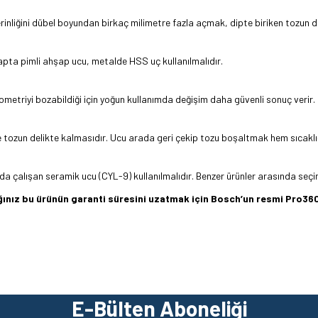
erinliğini dübel boyundan birkaç milimetre fazla açmak, dipte biriken tozun dü
şapta pimli ahşap ucu, metalde HSS uç kullanılmalıdır.
ometriyi bozabildiği için yoğun kullanımda değişim daha güvenli sonuç verir.
ve tozun delikte kalmasıdır. Ucu arada geri çekip tozu boşaltmak hem sıcaklı
a çalışan seramik ucu (CYL-9) kullanılmalıdır. Benzer ürünler arasında seçi
dığınız bu ürünün garanti süresini uzatmak için Bosch’un resmi Pro
z gördüğünüz noktaları öneri formunu kullanarak tarafımıza iletebilirsiniz.
Ürün hakkında henüz soru sorulmamış.
Bu ürüne ilk yorumu siz yapın!
E-Bülten Aboneliği
Yorum Yaz
Soru Sor