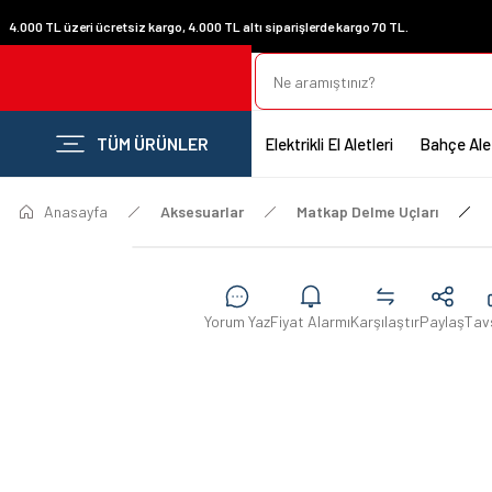
4.000 TL üzeri ücretsiz kargo, 4.000 TL altı siparişlerde kargo 70 TL.
TÜM ÜRÜNLER
Elektrikli El Aletleri
Bahçe Alet
Anasayfa
Aksesuarlar
Matkap Delme Uçları
Yorum Yaz
Fiyat Alarmı
Karşılaştır
Paylaş
Tav