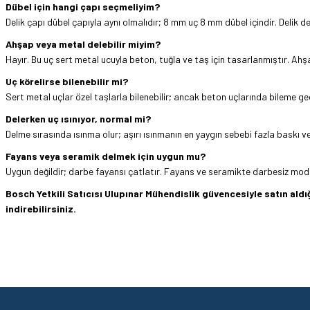
Dübel için hangi çapı seçmeliyim?
Delik çapı dübel çapıyla aynı olmalıdır; 8 mm uç 8 mm dübel içindir. Delik d
Ahşap veya metal delebilir miyim?
Hayır. Bu uç sert metal ucuyla beton, tuğla ve taş için tasarlanmıştır. Ah
Uç körelirse bilenebilir mi?
Sert metal uçlar özel taşlarla bilenebilir; ancak beton uçlarında bileme ge
Delerken uç ısınıyor, normal mi?
Delme sırasında ısınma olur; aşırı ısınmanın en yaygın sebebi fazla baskı 
Fayans veya seramik delmek için uygun mu?
Uygun değildir; darbe fayansı çatlatır. Fayans ve seramikte darbesiz modd
Bosch Yetkili Satıcısı Ulupınar Mühendislik güvencesiyle satın al
indirebilirsiniz.
Hızlı ve sorunsuz bir alışveriş. Teşekkürler.
Bu ürünün fiyat bilgisi, resim, ürün açıklamalarında ve diğer konularda yetersi
Görüş ve önerileriniz için teşekkür ederiz.
Mehmet Kendi | 18/06/2026
Ürün resmi kalitesiz, bozuk veya görüntülenemiyor.
satışı ve alış veriş deneyimi gayet başarılı. hayırlı işler. teşekkürler.