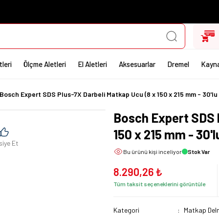
leri
Ölçme Aletleri
El Aletleri
Aksesuarlar
Dremel
Kayna
Bosch Expert SDS Plus-7X Darbeli Matkap Ucu (8 x 150 x 215 mm - 30'l
Bosch Expert SDS P
150 x 215 mm - 30'
siye Et
Bu ürünü
kişi inceliyor
Stok Var
8.290,26 ₺
Tüm taksit seçeneklerini görüntüle
Kategori
Matkap Delm