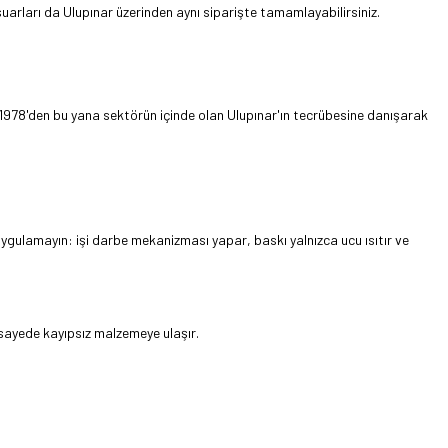
uarları da Ulupınar üzerinden aynı siparişte tamamlayabilirsiniz.
ü, 1978'den bu yana sektörün içinde olan Ulupınar'ın tecrübesine danışarak
 uygulamayın: işi darbe mekanizması yapar, baskı yalnızca ucu ısıtır ve
 sayede kayıpsız malzemeye ulaşır.