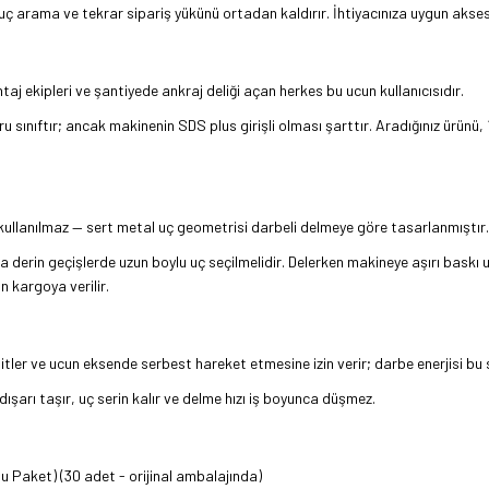
uç arama ve tekrar sipariş yükünü ortadan kaldırır. İhtiyacınıza uygun akses
aj ekipleri ve şantiyede ankraj deliği açan herkes bu ucun kullanıcısıdır.
ru sınıftır; ancak makinenin SDS plus girişli olması şarttır. Aradığınız ürün
kullanılmaz — sert metal uç geometrisi darbeli delmeye göre tasarlanmıştır.
aha derin geçişlerde uzun boylu uç seçilmelidir. Delerken makineye aşırı baskı
n kargoya verilir.
ler ve ucun eksende serbest hareket etmesine izin verir; darbe enerjisi bu
 dışarı taşır, uç serin kalır ve delme hızı iş boyunca düşmez.
 Paket) (30 adet - orijinal ambalajında)