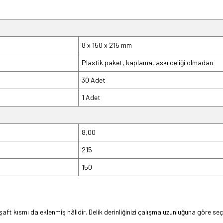
8 x 150 x 215 mm
Plastik paket, kaplama, askı deliği olmadan
30 Adet
1 Adet
8,00
215
150
ft kısmı da eklenmiş hâlidir. Delik derinliğinizi çalışma uzunluğuna göre seç