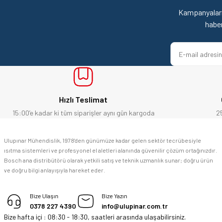
Ürün açıklamasında eksik bilgiler bulunuyor.
Kampanyaları
yücel çağatay uzun | 12/06/2026
Ürün bilgilerinde hatalar bulunuyor.
habe
Ürün fiyatı diğer sitelerden daha pahalı.
Kesinlikle orjinal ürün, güvenerek alabilirsiniz.
Bu ürüne benzer farklı alternatifler olmalı.
E... Ü... | 10/06/2026
Bosch marka alet alacaksam kesinlikle adresim Ulupınar.com.tr
Hızlı Teslimat
F... C... | 14/05/2026
15:00’e kadar ki tüm siparişler aynı gün kargoda
2
memnun kaldım
Ulupınar Mühendislik, 1978'den günümüze kadar gelen sektör tecrübesiyle
ısıtma sistemleri ve profesyonel el aletleri alanında güvenilir çözüm ortağınızdır.
M... K... | 04/05/2026
Bosch ana distribütörü olarak yetkili satış ve teknik uzmanlık sunar; doğru ürün
ve doğru bilgi anlayışıyla hareket eder.
Deneyimini Paylaş
Bize Ulaşın
Bize Yazın
0378 227 4390
info@ulupinar.com.tr
Bize hafta içi : 08:30 - 18:30, saatleri arasında ulaşabilirsiniz.