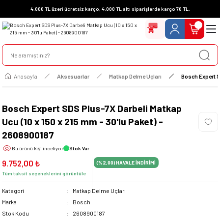
4.000 TL üzeri ücretsiz kargo, 4.000 TL altı siparişlerde kargo 70 TL.
Anasayfa
Aksesuarlar
Matkap Delme Uçları
Bosch Expert S
Bosch Expert SDS Plus-7X Darbeli Matkap
Ucu (10 x 150 x 215 mm - 30'lu Paket) -
2608900187
Bu ürünü
kişi inceliyor
Stok Var
9.752,00 ₺
(%2,00)
HAVALE İNDİRİMİ
Tüm taksit seçeneklerini görüntüle
Kategori
Matkap Delme Uçları
Marka
Bosch
Stok Kodu
2608900187