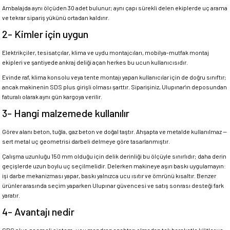
Ambalajda aynı ölçüden 30 adet bulunur; aynı çapı sürekli delen ekiplerde uç arama
ve tekrar sipariş yükünü ortadan kaldırır.
2- Kimler için uygun
Elektrikçiler, tesisatçılar, klima ve uydu montajcıları, mobilya-mutfak montaj
ekipleri ve şantiyede ankraj deliği açan herkes bu ucun kullanıcısıdır.
Evinde raf, klima konsolu veya tente montajı yapan kullanıcılar için de doğru sınıftır;
ancak makinenin SDS plus girişli olması şarttır. Siparişiniz, Ulupınar'ın deposundan
faturalı olarak aynı gün kargoya verilir.
3- Hangi malzemede kullanılır
Görev alanı beton, tuğla, gaz beton ve doğal taştır. Ahşapta ve metalde kullanılmaz —
sert metal uç geometrisi darbeli delmeye göre tasarlanmıştır.
Çalışma uzunluğu 150 mm olduğu için delik derinliği bu ölçüyle sınırlıdır; daha derin
geçişlerde uzun boylu uç seçilmelidir. Delerken makineye aşırı baskı uygulamayın:
işi darbe mekanizması yapar, baskı yalnızca ucu ısıtır ve ömrünü kısaltır. Benzer
ürünler arasında seçim yaparken Ulupınar güvencesi ve satış sonrası desteği fark
yaratır.
4- Avantajı nedir