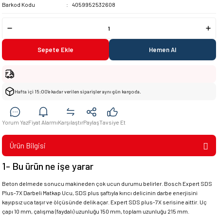
Barkod Kodu
4059952532608
Sepete Ekle
Hemen Al
Hafta içi 15:00’e kadar verilen siparişler aynı gün kargoda.
Yorum Yaz
Fiyat Alarmı
Karşılaştır
Paylaş
Tavsiye Et
Ürün Bilgisi
1- Bu ürün ne işe yarar
Beton delmede sonucu makineden çok ucun durumu belirler. Bosch Expert SDS
Plus-7X Darbeli Matkap Ucu, SDS plus şaftıyla kırıcı delicinin darbe enerjisini
kayıpsız uca taşır ve ölçüsünde delik açar. Expert SDS plus-7X serisine aittir. Uç
çapı 10 mm, çalışma (faydalı) uzunluğu 150 mm, toplam uzunluğu 215 mm.