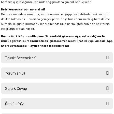
bozabildiği için yoğun kullanımda değişim daha güvenli sonuç verir.
Delerken uç ısınıyor, normal mi?
Delme sırasında ısınma olur; aşırı ısınmanın en yaygın sebebi fazla baskı ve tozun
delikte kalmasıdır. Ucu arada geri çekip tozu boşaltmak hem sıcaklığı hem delme
süresini düşürür. Bu model, kendi sınıfında Ulupınar müşterilerinin en çok tercih
ettiği ürünler arasındadır.
Bosch Yetkili Satıcısı Ulupınar Mühendislik güvencesiyle satın aldığınız bu
ürünün garanti süresini uzatmak için Bosch’un resmi Pro360 uygulamasını App
Store veya Google Play üzerinden indirebilirsiniz.
Taksit Seçenekleri
Yorumlar (0)
Soru & Cevap
Bu ürüne ilk yorumu siz yapın!
Önerileriniz
Ürün hakkında henüz soru sorulmamış.
Yorum Yaz
Bu ürünün fiyat bilgisi, resim, ürün açıklamalarında ve diğer konularda