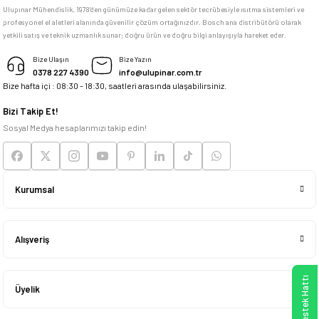
Ulupınar Mühendislik, 1978'den günümüze kadar gelen sektör tecrübesiyle ısıtma sistemleri ve
profesyonel el aletleri alanında güvenilir çözüm ortağınızdır. Bosch ana distribütörü olarak
memnun kaldım
yetkili satış ve teknik uzmanlık sunar; doğru ürün ve doğru bilgi anlayışıyla hareket eder.
M... K... | 04/05/2026
Bize Ulaşın
Bize Yazın
0378 227 4390
info@ulupinar.com.tr
Bize hafta içi : 08:30 - 18:30, saatleri arasında ulaşabilirsiniz.
Deneyimini Paylaş
Bizi Takip Et!
Sosyal Medya hesaplarımızı takip edin!
Kurumsal
Alışveriş
Üyelik