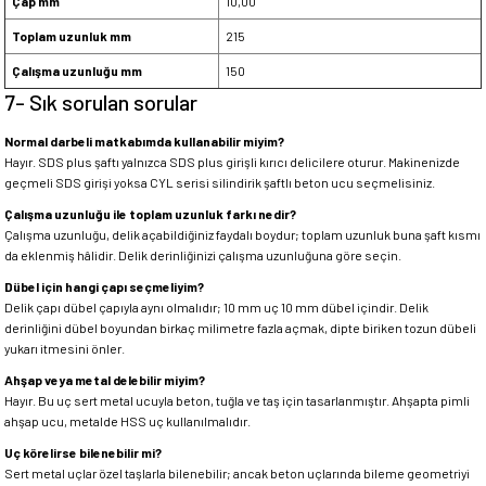
Çap mm
10,00
Toplam uzunluk mm
215
Çalışma uzunluğu mm
150
7- Sık sorulan sorular
Normal darbeli matkabımda kullanabilir miyim?
Hayır. SDS plus şaftı yalnızca SDS plus girişli kırıcı delicilere oturur. Makinenizde
geçmeli SDS girişi yoksa CYL serisi silindirik şaftlı beton ucu seçmelisiniz.
Çalışma uzunluğu ile toplam uzunluk farkı nedir?
Çalışma uzunluğu, delik açabildiğiniz faydalı boydur; toplam uzunluk buna şaft kısmı
da eklenmiş hâlidir. Delik derinliğinizi çalışma uzunluğuna göre seçin.
Dübel için hangi çapı seçmeliyim?
Delik çapı dübel çapıyla aynı olmalıdır; 10 mm uç 10 mm dübel içindir. Delik
derinliğini dübel boyundan birkaç milimetre fazla açmak, dipte biriken tozun dübeli
yukarı itmesini önler.
Ahşap veya metal delebilir miyim?
Hayır. Bu uç sert metal ucuyla beton, tuğla ve taş için tasarlanmıştır. Ahşapta pimli
ahşap ucu, metalde HSS uç kullanılmalıdır.
Uç körelirse bilenebilir mi?
Sert metal uçlar özel taşlarla bilenebilir; ancak beton uçlarında bileme geometriyi