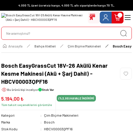
4.000 TL üzeri ücretsiz kargo, 4.000 TL altı siparişlerde kargo 70 TL.
Anasayfa
Bahçe Aletleri
Çim Biçme Makineleri
Bosch EasyG
Bosch EasyGrassCut 18V-26 Akülü Kenar
Kesme Makinesi (Akü + Şarj Dahil) -
HBCV00003QPF16
Bu ürünü
kişi inceliyor
Stok Var
5.194,00 ₺
(%2,00)
HAVALE İNDİRİMİ
Tüm taksit seçeneklerini görüntüle
Kategori
Çim Biçme Makineleri
Marka
Bosch
Stok Kodu
HBCV00003QPF16