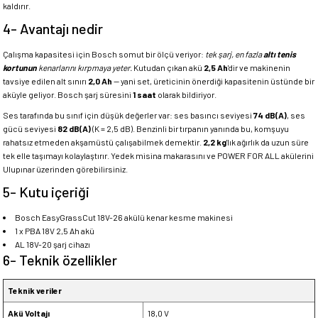
kaldırır.
4- Avantajı nedir
Çalışma kapasitesi için Bosch somut bir ölçü veriyor:
tek şarj, en fazla
altı tenis
kortunun
kenarlarını kırpmaya yeter.
Kutudan çıkan akü
2,5 Ah
'dir ve makinenin
tavsiye edilen alt sınırı
2,0 Ah
— yani set, üreticinin önerdiği kapasitenin üstünde bir
aküyle geliyor. Bosch şarj süresini
1 saat
olarak bildiriyor.
Ses tarafında bu sınıf için düşük değerler var: ses basıncı seviyesi
74 dB(A)
, ses
gücü seviyesi
82 dB(A)
(K = 2,5 dB). Benzinli bir tırpanın yanında bu, komşuyu
rahatsız etmeden akşamüstü çalışabilmek demektir.
2,2 kg
'lık ağırlık da uzun süre
tek elle taşımayı kolaylaştırır. Yedek misina makarasını ve POWER FOR ALL akülerini
Ulupınar üzerinden görebilirsiniz.
5- Kutu içeriği
Bosch EasyGrassCut 18V-26 akülü kenar kesme makinesi
1 x PBA 18V 2,5 Ah akü
AL 18V-20 şarj cihazı
6- Teknik özellikler
Teknik veriler
Akü Voltajı
18,0 V