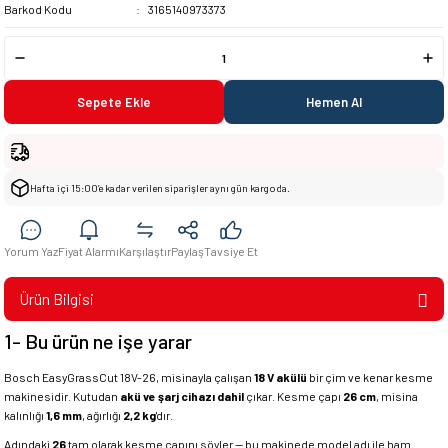
Barkod Kodu
3165140973373
Sepete Ekle
Hemen Al
Hafta içi 15:00’e kadar verilen siparişler aynı gün kargoda.
Yorum Yaz
Fiyat Alarmı
Karşılaştır
Paylaş
Tavsiye Et
Ürün Bilgisi
1- Bu ürün ne işe yarar
Bosch EasyGrassCut 18V-26, misinayla çalışan
18 V akülü
bir çim ve kenar kesme
makinesidir. Kutudan
akü ve şarj cihazı dahil
çıkar. Kesme çapı
26 cm
, misina
kalınlığı
1,6 mm
, ağırlığı
2,2 kg
'dır.
Adındaki
26
tam olarak kesme çapını söyler — bu makinede model adı ile ham