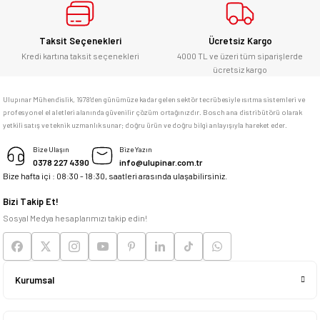
E... Ü... | 10/06/2026
Gönder
Bosch marka alet alacaksam kesinlikle
Taksit Seçenekleri
Ücretsiz Kargo
adresim Ulupınar.com.tr
Kredi kartına taksit seçenekleri
4000 TL ve üzeri tüm siparişlerde
ücretsiz kargo
F... C... | 14/05/2026
Ulupınar Mühendislik, 1978'den günümüze kadar gelen sektör tecrübesiyle ısıtma sistemleri ve
profesyonel el aletleri alanında güvenilir çözüm ortağınızdır. Bosch ana distribütörü olarak
memnun kaldım
yetkili satış ve teknik uzmanlık sunar; doğru ürün ve doğru bilgi anlayışıyla hareket eder.
M... K... | 04/05/2026
Bize Ulaşın
Bize Yazın
0378 227 4390
info@ulupinar.com.tr
Bize hafta içi : 08:30 - 18:30, saatleri arasında ulaşabilirsiniz.
Deneyimini Paylaş
Bizi Takip Et!
Sosyal Medya hesaplarımızı takip edin!
Kurumsal