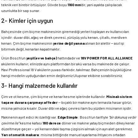
teknik veri birebir örtüşüyor. Gövde boyu
1160 mm
'dir, yani ayakta çalışılacak
uzunlukta bir sap sunar.
2- Kimler için uygun
Bahçesinde çim biçme makinesinin giremediği yerleri toplayan ev kullanıcıları
içindir: duvar dibi, ağaç ve direk çevresi, yürüyüş yolu kenarı, çit altı, merdiven
kenarı. Çim biçme makinesinin
yerine değil yanına
alınan bir alettir — asıl işi
bitirmek değil, kenarları kapatmaktır.
Ürün Bosch'un
yeşil (ev ve bahçe)
hattındadır ve
18V POWER FOR ALL ALLIANCE
akülerini kullanır; elinizde aynı platformdan bir akü varsa bu makinede de çalışır.
Mavi Professional 18 V akülerin yuvası farklıdır, takılmaz. Bahçenizin büyüklüğüne
hangi modelin uyduğundan emin değilseniz Ulupınar ekibine sorabilirsiniz.
3- Hangi malzemede kullanılır
Çim ve ot kesme, çim biçme ve kenar kesme işlerinde kullanılır.
Misinalı sistem
taşa ve duvara çarpmayı affeder
— bıçaklı bir makine aynı temasta hasar görür,
misina yalnızca kısalır. Duvar dibi ve ağaç çevresi tam bu yüzden misinanın işidir.
Makinenin ayırt edici iki özelliği var.
EdgeSimple
: Bosch'un tarifiyle
"bir dokunuş ve bir
çevirme ile"
kesme kafası
180 derece
döner ve makine yatay biçmeden dikey kenar
düzeltmeye geçer — yol kenarındaki taşma çizgisini almak için ayrı alet gerekmez.
Yarı otomatik makara
: misina bittiğinde manuel ayarlama ihtiyacını ortadan