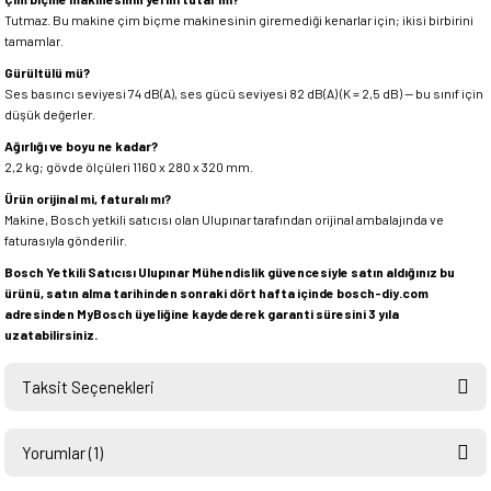
Tutmaz. Bu makine çim biçme makinesinin giremediği kenarlar için; ikisi birbirini
tamamlar.
Gürültülü mü?
Ses basıncı seviyesi 74 dB(A), ses gücü seviyesi 82 dB(A) (K = 2,5 dB) — bu sınıf için
düşük değerler.
Ağırlığı ve boyu ne kadar?
2,2 kg; gövde ölçüleri 1160 x 280 x 320 mm.
Ürün orijinal mi, faturalı mı?
Makine, Bosch yetkili satıcısı olan Ulupınar tarafından orijinal ambalajında ve
faturasıyla gönderilir.
Bosch Yetkili Satıcısı Ulupınar Mühendislik güvencesiyle satın aldığınız bu
ürünü, satın alma tarihinden sonraki dört hafta içinde bosch-diy.com
adresinden MyBosch üyeliğine kaydederek garanti süresini 3 yıla
uzatabilirsiniz.
Taksit Seçenekleri
Yorumlar (1)