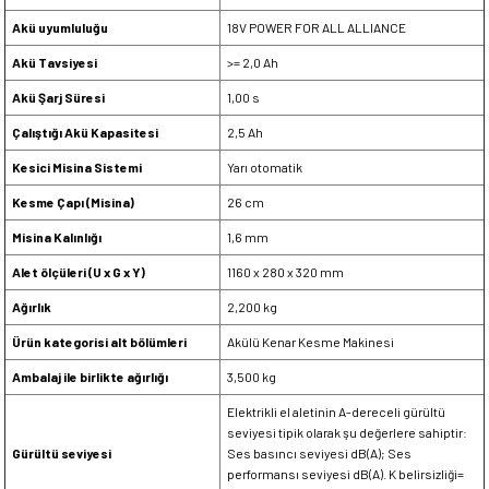
Akü uyumluluğu
18V POWER FOR ALL ALLIANCE
Akü Tavsiyesi
>= 2,0 Ah
Akü Şarj Süresi
1,00 s
Çalıştığı Akü Kapasitesi
2,5 Ah
Kesici Misina Sistemi
Yarı otomatik
Kesme Çapı (Misina)
26 cm
Misina Kalınlığı
1,6 mm
Alet ölçüleri (U x G x Y)
1160 x 280 x 320 mm
Ağırlık
2,200 kg
Ürün kategorisi alt bölümleri
Akülü Kenar Kesme Makinesi
Ambalaj ile birlikte ağırlığı
3,500 kg
Elektrikli el aletinin A-dereceli gürültü
seviyesi tipik olarak şu değerlere sahiptir:
Gürültü seviyesi
Ses basıncı seviyesi dB(A); Ses
performansı seviyesi dB(A). K belirsizliği=