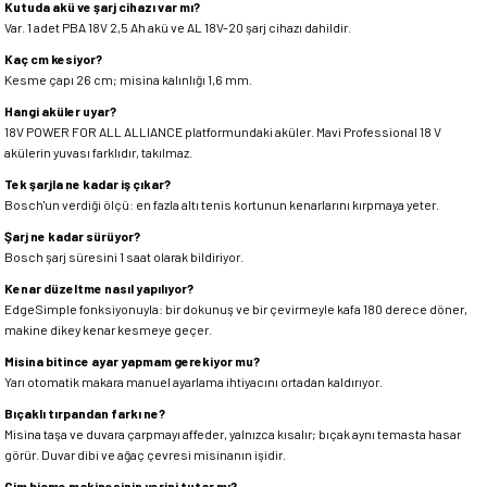
Kutuda akü ve şarj cihazı var mı?
Var. 1 adet PBA 18V 2,5 Ah akü ve AL 18V-20 şarj cihazı dahildir.
Kaç cm kesiyor?
Kesme çapı 26 cm; misina kalınlığı 1,6 mm.
Hangi aküler uyar?
18V POWER FOR ALL ALLIANCE platformundaki aküler. Mavi Professional 18 V
akülerin yuvası farklıdır, takılmaz.
Tek şarjla ne kadar iş çıkar?
Bosch'un verdiği ölçü: en fazla altı tenis kortunun kenarlarını kırpmaya yeter.
Şarj ne kadar sürüyor?
Bosch şarj süresini 1 saat olarak bildiriyor.
Kenar düzeltme nasıl yapılıyor?
EdgeSimple fonksiyonuyla: bir dokunuş ve bir çevirmeyle kafa 180 derece döner,
makine dikey kenar kesmeye geçer.
Misina bitince ayar yapmam gerekiyor mu?
Yarı otomatik makara manuel ayarlama ihtiyacını ortadan kaldırıyor.
Bıçaklı tırpandan farkı ne?
Misina taşa ve duvara çarpmayı affeder, yalnızca kısalır; bıçak aynı temasta hasar
görür. Duvar dibi ve ağaç çevresi misinanın işidir.
Çim biçme makinesinin yerini tutar mı?