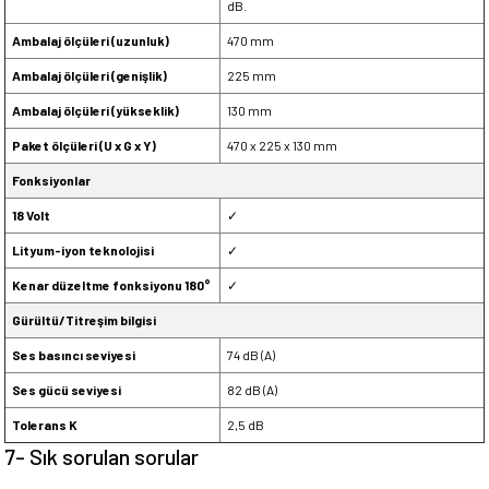
dB.
Ambalaj ölçüleri (uzunluk)
470 mm
Ambalaj ölçüleri (genişlik)
225 mm
Ambalaj ölçüleri (yükseklik)
130 mm
Paket ölçüleri (U x G x Y)
470 x 225 x 130 mm
Fonksiyonlar
18 Volt
✓
Lityum-iyon teknolojisi
✓
Kenar düzeltme fonksiyonu 180°
✓
Gürültü/Titreşim bilgisi
Ses basıncı seviyesi
74 dB (A)
Ses gücü seviyesi
82 dB (A)
Tolerans K
2,5 dB
7- Sık sorulan sorular