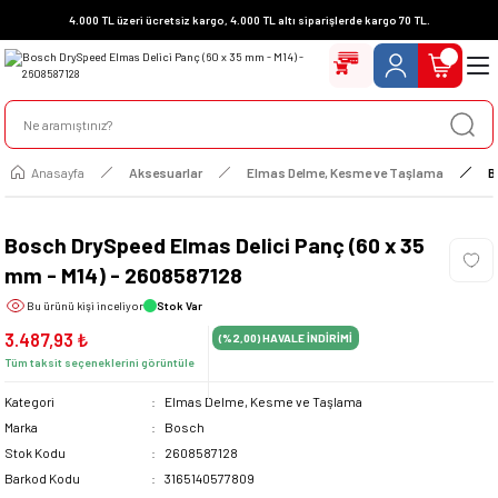
4.000 TL üzeri ücretsiz kargo, 4.000 TL altı siparişlerde kargo 70 TL.
Anasayfa
Aksesuarlar
Elmas Delme, Kesme ve Taşlama
B
Bosch DrySpeed Elmas Delici Panç (60 x 35
mm - M14) - 2608587128
Bu ürünü
kişi inceliyor
Stok Var
3.487,93 ₺
(%2,00)
HAVALE İNDİRİMİ
Tüm taksit seçeneklerini görüntüle
Kategori
Elmas Delme, Kesme ve Taşlama
Marka
Bosch
Stok Kodu
2608587128
Barkod Kodu
3165140577809