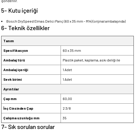
gönderilir.
5- Kutu içeriği
Bosch DrySpeed Elmas Delici Panç (60 x 35 mm - M14) (orijinal ambalajında)
6- Teknik özellikler
Tanım
Spesifikasyon
60 x 35 mm
Ambalaj türü
Plastik paket, kaplama, askı deliği ile
Ambalaj içeriği
1 Adet
Sevk birimi
1 Adet
Ayrıntılar
Çap mm
60,00
İnç Cinsinden Çap
2 3/8
Çalışma uzunluğu mm
35
7- Sık sorulan sorular