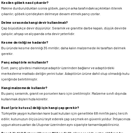
Kesilen göbek nasıl çıkarılır?
Makine durdurulduktan sonra göbek, pançın arka tarafındaki açıklıktan itilerek
çıkarılır; göbek içerideyken delmeye devam etmek pançı zorlar.
Delme sırasında hangi devir kullanılmalı?
Çap büyüdükçe devir düşürülür. Seramik ve granitte darbe kapalı, düşük devirde
çalışılır; ahşap ve alçıpanda orta devir yeterlidir.
Kesme derinliği ne kadardır?
Bu üründe kesme derinliği 35 mm'dir; daha kalın malzemede iki taraftan delmek
gerekir.
Panç adaptörle mi kullanılır?
Evet; panç gövdesi makineye adaptör üzerinden bağlanır ve adaptördeki
merkezleme matkabı deliğin yerini tutar. Adaptörün ürüne dahil olup olmadığı kutu
içeriğinde belirtilmiştir.
Hangi malzemede kullanılır?
Bu panç seramik, granit ve porselen karo için üretilmiştir. Malzeme sınıfı dışında
kullanmak dişleri hızla köreltir.
Buat (priz kutusu) deliği için hangi çap gerekir?
Türkiye'de yaygın kullanılan kare buat kutuları için genellikle 68 mm'lik panç tercih
edilir; kutunuzun ölçüsünü teyit ederek çap seçmek en güvenli yoldur. İhtiyacınıza
uygun aksesuarları da Ulupınar üzerinden aynı siparişte tamamlayabilirsiniz.