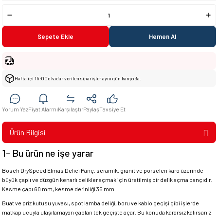
Sepete Ekle
Hemen Al
Hafta içi 15:00’e kadar verilen siparişler aynı gün kargoda.
Yorum Yaz
Fiyat Alarmı
Karşılaştır
Paylaş
Tavsiye Et
Ürün Bilgisi
1- Bu ürün ne işe yarar
Bosch DrySpeed Elmas Delici Panç, seramik, granit ve porselen karo üzerinde
büyük çaplı ve düzgün kenarlı delikler açmak için üretilmiş bir delik açma pançıdır.
Kesme çapı 60 mm, kesme derinliği 35 mm.
Buat ve priz kutusu yuvası, spot lamba deliği, boru ve kablo geçişi gibi işlerde
matkap ucuyla ulaşılamayan çapları tek geçişte açar. Bu konuda kararsız kalırsanız