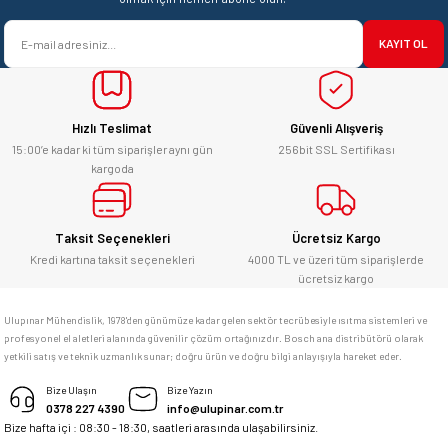
satışı ve alış veriş deneyimi gayet
Ürün bilgilerinde hatalar bulunuyor.
başarılı. hayırlı işler. teşekkürler.
KAYIT OL
Ürün fiyatı diğer sitelerden daha pahalı.
yücel çağatay uzun | 12/06/2026
Bu ürüne benzer farklı alternatifler olmalı.
Hızlı Teslimat
Güvenli Alışveriş
Kesinlikle orjinal ürün, güvenerek
alabilirsiniz.
15:00’e kadar ki tüm siparişler aynı gün
256bit SSL Sertifikası
kargoda
E... Ü... | 10/06/2026
Gönder
Bosch marka alet alacaksam kesinlikle
Taksit Seçenekleri
Ücretsiz Kargo
adresim Ulupınar.com.tr
Kredi kartına taksit seçenekleri
4000 TL ve üzeri tüm siparişlerde
ücretsiz kargo
F... C... | 14/05/2026
Ulupınar Mühendislik, 1978'den günümüze kadar gelen sektör tecrübesiyle ısıtma sistemleri ve
profesyonel el aletleri alanında güvenilir çözüm ortağınızdır. Bosch ana distribütörü olarak
memnun kaldım
yetkili satış ve teknik uzmanlık sunar; doğru ürün ve doğru bilgi anlayışıyla hareket eder.
M... K... | 04/05/2026
Bize Ulaşın
Bize Yazın
0378 227 4390
info@ulupinar.com.tr
Bize hafta içi : 08:30 - 18:30, saatleri arasında ulaşabilirsiniz.
Deneyimini Paylaş