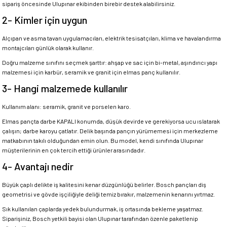
sipariş öncesinde Ulupınar ekibinden birebir destek alabilirsiniz.
2- Kimler için uygun
Alçıpan ve asma tavan uygulamacıları, elektrik tesisatçıları, klima ve havalandırma
montajcıları günlük olarak kullanır.
Doğru malzeme sınıfını seçmek şarttır: ahşap ve sac için bi-metal, aşındırıcı yapı
malzemesi için karbür, seramik ve granit için elmas panç kullanılır.
3- Hangi malzemede kullanılır
Kullanım alanı: seramik, granit ve porselen karo.
Elmas pançta darbe KAPALI konumda, düşük devirde ve gerekiyorsa ucu ıslatarak
çalışın; darbe karoyu çatlatır. Delik başında pançın yürümemesi için merkezleme
matkabının takılı olduğundan emin olun. Bu model, kendi sınıfında Ulupınar
müşterilerinin en çok tercih ettiği ürünler arasındadır.
4- Avantajı nedir
Büyük çaplı delikte iş kalitesini kenar düzgünlüğü belirler. Bosch pançları diş
geometrisi ve gövde işçiliğiyle deliği temiz bırakır, malzemenin kenarını yırtmaz.
Sık kullanılan çaplarda yedek bulundurmak, iş ortasında bekleme yaşatmaz.
Siparişiniz, Bosch yetkili bayisi olan Ulupınar tarafından özenle paketlenip