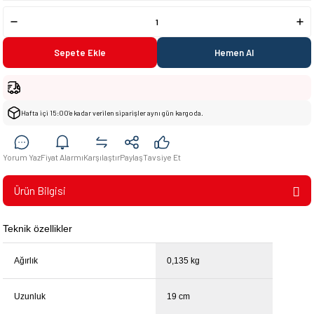
Sepete Ekle
Hemen Al
Hafta içi 15:00’e kadar verilen siparişler aynı gün kargoda.
Yorum Yaz
Fiyat Alarmı
Karşılaştır
Paylaş
Tavsiye Et
Ürün Bilgisi
Teknik özellikler
Ağırlık
0,135 kg
Uzunluk
19 cm