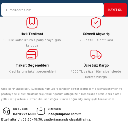
satışı ve alış veriş deneyimi gayet
Ürün bilgilerinde hatalar bulunuyor.
başarılı. hayırlı işler. teşekkürler.
KAYIT OL
Ürün fiyatı diğer sitelerden daha pahalı.
yücel çağatay uzun | 12/06/2026
Bu ürüne benzer farklı alternatifler olmalı.
Hızlı Teslimat
Güvenli Alışveriş
Kesinlikle orjinal ürün, güvenerek
alabilirsiniz.
15:00’e kadar ki tüm siparişler aynı gün
256bit SSL Sertifikası
kargoda
E... Ü... | 10/06/2026
Gönder
Bosch marka alet alacaksam kesinlikle
Taksit Seçenekleri
Ücretsiz Kargo
adresim Ulupınar.com.tr
Kredi kartına taksit seçenekleri
4000 TL ve üzeri tüm siparişlerde
ücretsiz kargo
F... C... | 14/05/2026
Ulupınar Mühendislik, 1978'den günümüze kadar gelen sektör tecrübesiyle ısıtma sistemleri ve
profesyonel el aletleri alanında güvenilir çözüm ortağınızdır. Bosch ana distribütörü olarak
memnun kaldım
yetkili satış ve teknik uzmanlık sunar; doğru ürün ve doğru bilgi anlayışıyla hareket eder.
M... K... | 04/05/2026
Bize Ulaşın
Bize Yazın
0378 227 4390
info@ulupinar.com.tr
Bize hafta içi : 08:30 - 18:30, saatleri arasında ulaşabilirsiniz.
Deneyimini Paylaş