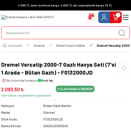
4.000 TL üzeri ücretsiz kargo, 4.000 TL altı siparişlerde kargo 70 TL.
Anasayfa
Dremel
Bütan Gazlı Aletler
Dremel Versatip 2000-7
Dremel Versatip 2000-7 Gazlı Havya Seti (7'si
1 Arada - Bütan Gazlı) - F0132000JD
Bu ürünü
kişi inceliyor
Stok Var
2.093,50 ₺
(%2,00)
HAVALE İNDİRİMİ
Tüm taksit seçeneklerini görüntüle
Kategori
Bütan Gazlı Aletler
Marka
Dremel
Stok Kodu
F0132000JD
Barkod Kodu
4053423300543