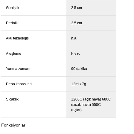
Genişlik
2.5 cm
Derinlik
2.5 cm
Akü teknolojisi
n.a.
Ateşleme
Piezo
Yanma zamanı
90 dakika
Depo kapasitesi
12ml / 7g
Sıcaklık
1200C (açık hava) 680C
(sıcak hava) 550C
(uçlar)
Fonksiyonlar