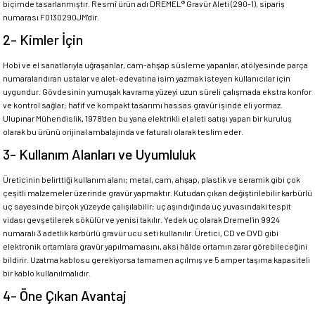
biçimde tasarlanmıştır. Resmî ürün adı DREMEL® Gravür Aleti (290-1), sipariş
numarası F0130290JM'dir.
2- Kimler İçin
Hobi ve el sanatlarıyla uğraşanlar, cam-ahşap süsleme yapanlar, atölyesinde parça
numaralandıran ustalar ve alet-edevatına isim yazmak isteyen kullanıcılar için
uygundur. Gövdesinin yumuşak kavrama yüzeyi uzun süreli çalışmada ekstra konfor
ve kontrol sağlar; hafif ve kompakt tasarımı hassas gravür işinde eli yormaz.
Ulupınar Mühendislik, 1978'den bu yana elektrikli el aleti satışı yapan bir kuruluş
olarak bu ürünü orijinal ambalajında ve faturalı olarak teslim eder.
3- Kullanım Alanları ve Uyumluluk
Üreticinin belirttiği kullanım alanı; metal, cam, ahşap, plastik ve seramik gibi çok
çeşitli malzemeler üzerinde gravür yapmaktır. Kutudan çıkan değiştirilebilir karbürlü
uç sayesinde birçok yüzeyde çalışılabilir; uç aşındığında uç yuvasındaki tespit
vidası gevşetilerek sökülür ve yenisi takılır. Yedek uç olarak Dremel'in 9924
numaralı 3 adetlik karbürlü gravür ucu seti kullanılır. Üretici, CD ve DVD gibi
elektronik ortamlara gravür yapılmamasını, aksi hâlde ortamın zarar görebileceğini
bildirir. Uzatma kablosu gerekiyorsa tamamen açılmış ve 5 amper taşıma kapasiteli
bir kablo kullanılmalıdır.
4- Öne Çıkan Avantaj