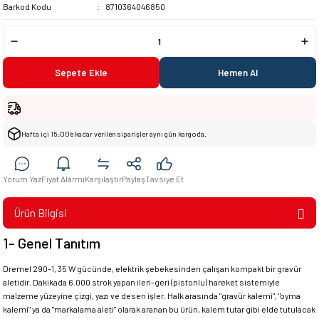
Barkod Kodu
8710364046850
Sepete Ekle
Hemen Al
Hafta içi 15:00’e kadar verilen siparişler aynı gün kargoda.
Yorum Yaz
Fiyat Alarmı
Karşılaştır
Paylaş
Tavsiye Et
Ürün Bilgisi
1- Genel Tanıtım
Dremel 290-1, 35 W gücünde, elektrik şebekesinden çalışan kompakt bir gravür
aletidir. Dakikada 6.000 strok yapan ileri-geri (pistonlu) hareket sistemiyle
malzeme yüzeyine çizgi, yazı ve desen işler. Halk arasında "gravür kalemi", "oyma
kalemi" ya da "markalama aleti" olarak aranan bu ürün, kalem tutar gibi elde tutulacak