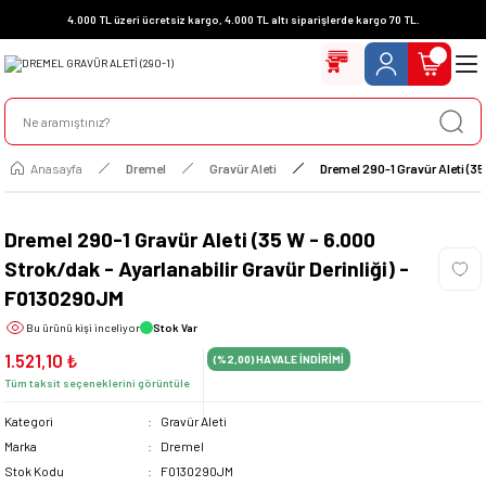
4.000 TL üzeri ücretsiz kargo, 4.000 TL altı siparişlerde kargo 70 TL.
Anasayfa
Dremel
Gravür Aleti
Dremel 290-1 Gravür Aleti (35
Dremel 290-1 Gravür Aleti (35 W - 6.000
Strok/dak - Ayarlanabilir Gravür Derinliği) -
F0130290JM
Bu ürünü
kişi inceliyor
Stok Var
1.521,10 ₺
(%2,00)
HAVALE İNDİRİMİ
Tüm taksit seçeneklerini görüntüle
Kategori
Gravür Aleti
Marka
Dremel
Stok Kodu
F0130290JM