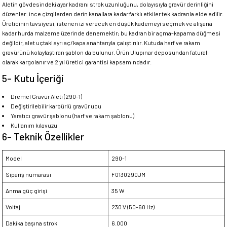
Aletin gövdesindeki ayar kadranı strok uzunluğunu, dolayısıyla gravür derinliğini
düzenler: ince çizgilerden derin kanallara kadar farklı etkiler tek kadranla elde edilir.
Üreticinin tavsiyesi, istenen izi verecek en düşük kademeyi seçmek ve alışana
kadar hurda malzeme üzerinde denemektir; bu kadran bir açma-kapama düğmesi
değildir, alet uçtaki ayrı aç/kapa anahtarıyla çalıştırılır. Kutuda harf ve rakam
gravürünü kolaylaştıran şablon da bulunur. Ürün Ulupınar deposundan faturalı
olarak kargolanır ve 2 yıl üretici garantisi kapsamındadır.
5- Kutu İçeriği
Dremel Gravür Aleti (290-1)
Değiştirilebilir karbürlü gravür ucu
Yaratıcı gravür şablonu (harf ve rakam şablonu)
Kullanım kılavuzu
6- Teknik Özellikler
Model
290-1
Sipariş numarası
F0130290JM
Anma güç girişi
35 W
Voltaj
230 V (50-60 Hz)
Dakika başına strok
6.000