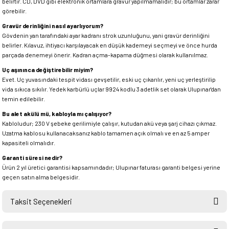
belirtir. CD, DVD gibi elektronik ortamlara gravür yapılmamalıdır; bu ortamlar zarar
görebilir.
Gravür derinliğini nasıl ayarlıyorum?
Gövdenin yan tarafındaki ayar kadranı strok uzunluğunu, yani gravür derinliğini
belirler. Kılavuz, ihtiyacı karşılayacak en düşük kademeyi seçmeyi ve önce hurda
parçada denemeyi önerir. Kadran açma-kapama düğmesi olarak kullanılmaz.
Uç aşınınca değiştirebilir miyim?
Evet. Uç yuvasındaki tespit vidası gevşetilir, eski uç çıkarılır, yeni uç yerleştirilip
vida sıkıca sıkılır. Yedek karbürlü uçlar 9924 kodlu 3 adetlik set olarak Ulupınar'dan
temin edilebilir.
Bu alet akülü mü, kabloyla mı çalışıyor?
Kabloludur; 230 V şebeke gerilimiyle çalışır, kutudan akü veya şarj cihazı çıkmaz.
Uzatma kablosu kullanacaksanız kablo tamamen açık olmalı ve en az 5 amper
kapasiteli olmalıdır.
Garanti süresi nedir?
Ürün 2 yıl üretici garantisi kapsamındadır; Ulupınar faturası garanti belgesi yerine
geçen satın alma belgesidir.
Taksit Seçenekleri