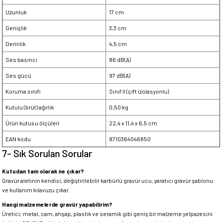
Uzunluk
17 cm
Genişlik
3,3 cm
Derinlik
4,5 cm
Ses basıncı
86 dB(A)
Ses gücü
97 dB(A)
Koruma sınıfı
Sınıf II (çift izolasyonlu)
Kutulu (brüt) ağırlık
0,50 kg
Ürün kutusu ölçüleri
22,4 x 11,4 x 6,5 cm
EAN kodu
8710364046850
7- Sık Sorulan Sorular
Kutudan tam olarak ne çıkar?
Gravür aletinin kendisi, değiştirilebilir karbürlü gravür ucu, yaratıcı gravür şablonu
ve kullanım kılavuzu çıkar.
Hangi malzemelerde gravür yapabilirim?
Üretici; metal, cam, ahşap, plastik ve seramik gibi geniş bir malzeme yelpazesini