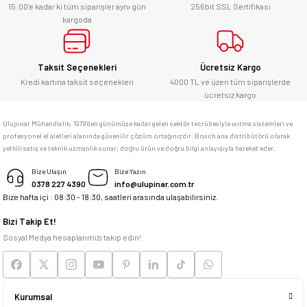
alabilirsiniz.
15:00’e kadar ki tüm siparişler aynı gün
256bit SSL Sertifikası
kargoda
E... Ü... | 10/06/2026
Gönder
Bosch marka alet alacaksam kesinlikle
Taksit Seçenekleri
Ücretsiz Kargo
adresim Ulupınar.com.tr
Kredi kartına taksit seçenekleri
4000 TL ve üzeri tüm siparişlerde
ücretsiz kargo
F... C... | 14/05/2026
Ulupınar Mühendislik, 1978'den günümüze kadar gelen sektör tecrübesiyle ısıtma sistemleri ve
profesyonel el aletleri alanında güvenilir çözüm ortağınızdır. Bosch ana distribütörü olarak
memnun kaldım
yetkili satış ve teknik uzmanlık sunar; doğru ürün ve doğru bilgi anlayışıyla hareket eder.
M... K... | 04/05/2026
Bize Ulaşın
Bize Yazın
0378 227 4390
info@ulupinar.com.tr
Bize hafta içi : 08:30 - 18:30, saatleri arasında ulaşabilirsiniz.
Deneyimini Paylaş
Bizi Takip Et!
Sosyal Medya hesaplarımızı takip edin!
Kurumsal