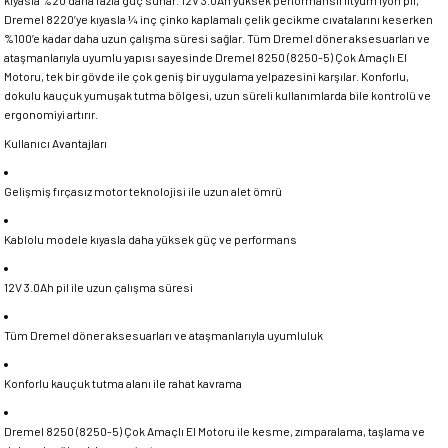
kıyasla %20 daha fazla güç sunar. 12V 3.0Ah yüksek performanslı lityum iyon pil,
Dremel 8220’ye kıyasla ¼ inç çinko kaplamalı çelik gecikme cıvatalarını keserken
%100’e kadar daha uzun çalışma süresi sağlar. Tüm Dremel döner aksesuarları ve
ataşmanlarıyla uyumlu yapısı sayesinde Dremel 8250 (8250-5) Çok Amaçlı El
Motoru, tek bir gövde ile çok geniş bir uygulama yelpazesini karşılar. Konforlu,
dokulu kauçuk yumuşak tutma bölgesi, uzun süreli kullanımlarda bile kontrolü ve
ergonomiyi artırır.
Kullanıcı Avantajları
Gelişmiş fırçasız motor teknolojisi ile uzun alet ömrü
Kablolu modele kıyasla daha yüksek güç ve performans
12V 3.0Ah pil ile uzun çalışma süresi
Tüm Dremel döner aksesuarları ve ataşmanlarıyla uyumluluk
Konforlu kauçuk tutma alanı ile rahat kavrama
Dremel 8250 (8250-5) Çok Amaçlı El Motoru ile kesme, zımparalama, taşlama ve