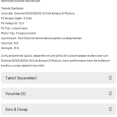
delmede yüksek hassasiyet
Teknik Özellikler
Ürün Adı: Dremel 8250 (8250-5) Çok Amaçlı El Motoru
Pil Amper Saati: 3.0 Ah
Pil Voltajı (V): 12 V
Pil Tipi: Lityum İyon
Motor Tipi: Fırçasız motor
Uyumluluk: Tüm Dremel döner aksesuarları ve ataşmanları
Uzunluk: 9,6
Genişlik: 13,5
Zorlu projelerde güçlü, dayanıklı ve çok yönlü bir çözüm arayan kullanıcılar için
Dremel 8250 (8250-5) Çok Amaçlı El Motoru, hem performans hem de kullanım
konforu sunan ideal bir tercihtir.
Taksit Seçenekleri
Yorumlar (0)
Soru & Cevap
Bu ürüne ilk yorumu siz yapın!