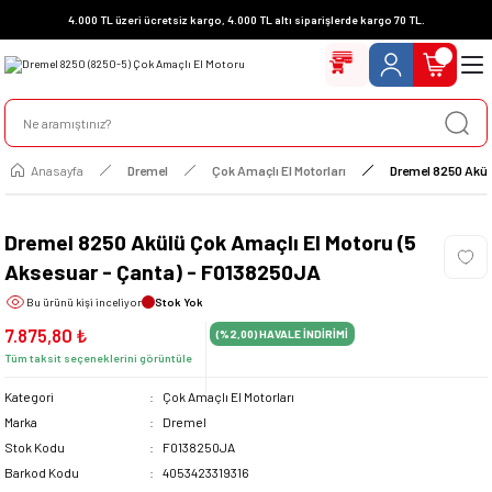
4.000 TL üzeri ücretsiz kargo, 4.000 TL altı siparişlerde kargo 70 TL.
Anasayfa
Dremel
Çok Amaçlı El Motorları
Dremel 8250 Akül
Dremel 8250 Akülü Çok Amaçlı El Motoru (5
Aksesuar - Çanta) - F0138250JA
Bu ürünü
kişi inceliyor
Stok Yok
7.875,80 ₺
(%2,00)
HAVALE İNDİRİMİ
Tüm taksit seçeneklerini görüntüle
Kategori
Çok Amaçlı El Motorları
Marka
Dremel
Stok Kodu
F0138250JA
Barkod Kodu
4053423319316