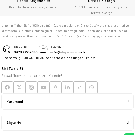
Taksit Seçenekleri
Ücretsiz Kargo
adresim Ulupınar.com.tr
Kredi kartına taksit seçenekleri
4000 TL ve üzeri tüm siparişlerde
ücretsiz kargo
F... C... | 14/05/2026
Ulupınar Mühendislik, 1978'den günümüze kadar gelen sektör tecrübesiyle ısıtma sistemleri ve
profesyonel el aletleri alanında güvenilir çözüm ortağınızdır. Bosch ana distribütörü olarak
memnun kaldım
yetkili satış ve teknik uzmanlık sunar; doğru ürün ve doğru bilgi anlayışıyla hareket eder.
M... K... | 04/05/2026
Bize Ulaşın
Bize Yazın
0378 227 4390
info@ulupinar.com.tr
Bize hafta içi : 08:30 - 18:30, saatleri arasında ulaşabilirsiniz.
Deneyimini Paylaş
Bizi Takip Et!
Sosyal Medya hesaplarımızı takip edin!
Kurumsal
Alışveriş