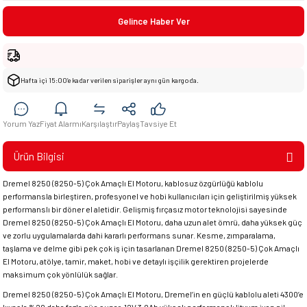
Gelince Haber Ver
Hafta içi 15:00’e kadar verilen siparişler aynı gün kargoda.
Yorum Yaz
Fiyat Alarmı
Karşılaştır
Paylaş
Tavsiye Et
Ürün Bilgisi
Dremel 8250 (8250-5) Çok Amaçlı El Motoru, kablosuz özgürlüğü kablolu
performansla birleştiren, profesyonel ve hobi kullanıcıları için geliştirilmiş yüksek
performanslı bir döner el aletidir. Gelişmiş fırçasız motor teknolojisi sayesinde
Dremel 8250 (8250-5) Çok Amaçlı El Motoru, daha uzun alet ömrü, daha yüksek güç
ve zorlu uygulamalarda dahi kararlı performans sunar. Kesme, zımparalama,
taşlama ve delme gibi pek çok iş için tasarlanan Dremel 8250 (8250-5) Çok Amaçlı
El Motoru, atölye, tamir, maket, hobi ve detaylı işçilik gerektiren projelerde
maksimum çok yönlülük sağlar.
Dremel 8250 (8250-5) Çok Amaçlı El Motoru, Dremel’in en güçlü kablolu aleti 4300’e