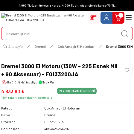
4.000 TL üzeri ücretsiz kargo, 4.000 TL altı siparişlerde kargo 70 TL.
Anasayfa
Dremel
Çok Amaçlı El Motorları
Dremel 3000 El M
Dremel 3000 El Motoru (130W - 225 Esnek Mil
+ 90 Aksesuar) - F0133200JA
Bu ürünü
kişi inceliyor
Stok Var
4.833,60 ₺
(%2,00)
HAVALE İNDİRİMİ
Tüm taksit seçeneklerini görüntüle
Kategori
Çok Amaçlı El Motorları
Marka
Dremel
Stok Kodu
F0133200JA
Barkod Kodu
4053423254297