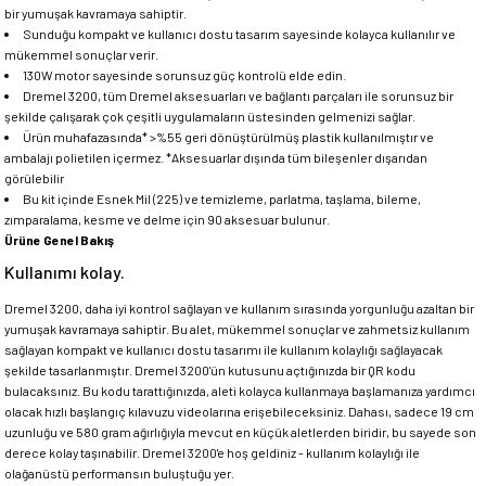
bir yumuşak kavramaya sahiptir.
Sunduğu kompakt ve kullanıcı dostu tasarım sayesinde kolayca kullanılır ve
mükemmel sonuçlar verir.
130W motor sayesinde sorunsuz güç kontrolü elde edin.
Dremel 3200, tüm Dremel aksesuarları ve bağlantı parçaları ile sorunsuz bir
şekilde çalışarak çok çeşitli uygulamaların üstesinden gelmenizi sağlar.
Ürün muhafazasında* >%55 geri dönüştürülmüş plastik kullanılmıştır ve
ambalajı polietilen içermez. *Aksesuarlar dışında tüm bileşenler dışarıdan
görülebilir
Bu kit içinde Esnek Mil (225) ve temizleme, parlatma, taşlama, bileme,
zımparalama, kesme ve delme için 90 aksesuar bulunur.
Ürüne Genel Bakış
Kullanımı kolay.
Dremel 3200, daha iyi kontrol sağlayan ve kullanım sırasında yorgunluğu azaltan bir
yumuşak kavramaya sahiptir. Bu alet, mükemmel sonuçlar ve zahmetsiz kullanım
sağlayan kompakt ve kullanıcı dostu tasarımı ile kullanım kolaylığı sağlayacak
şekilde tasarlanmıştır. Dremel 3200'ün kutusunu açtığınızda bir QR kodu
bulacaksınız. Bu kodu tarattığınızda, aleti kolayca kullanmaya başlamanıza yardımcı
olacak hızlı başlangıç kılavuzu videolarına erişebileceksiniz. Dahası, sadece 19 cm
uzunluğu ve 580 gram ağırlığıyla mevcut en küçük aletlerden biridir, bu sayede son
derece kolay taşınabilir. Dremel 3200'e hoş geldiniz - kullanım kolaylığı ile
olağanüstü performansın buluştuğu yer.