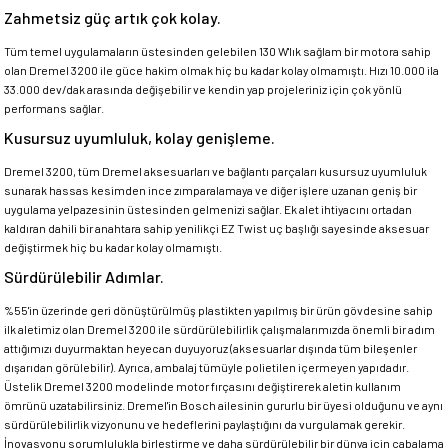
Zahmetsiz güç artık çok kolay.
Tüm temel uygulamaların üstesinden gelebilen 130 W'lık sağlam bir motora sahip
olan Dremel 3200 ile güce hakim olmak hiç bu kadar kolay olmamıştı. Hızı 10.000 ila
33.000 dev/dak arasında değişebilir ve kendin yap projeleriniz için çok yönlü
performans sağlar.
Kusursuz uyumluluk, kolay genişleme.
Dremel 3200, tüm Dremel aksesuarları ve bağlantı parçaları kusursuz uyumluluk
sunarak hassas kesimden ince zımparalamaya ve diğer işlere uzanan geniş bir
uygulama yelpazesinin üstesinden gelmenizi sağlar. Ek alet ihtiyacını ortadan
kaldıran dahili bir anahtara sahip yenilikçi EZ Twist uç başlığı sayesinde aksesuar
değiştirmek hiç bu kadar kolay olmamıştı.
Sürdürülebilir Adımlar.
%55'in üzerinde geri dönüştürülmüş plastikten yapılmış bir ürün gövdesine sahip
ilk aletimiz olan Dremel 3200 ile sürdürülebilirlik çalışmalarımızda önemli bir adım
attığımızı duyurmaktan heyecan duyuyoruz (aksesuarlar dışında tüm bileşenler
dışarıdan görülebilir). Ayrıca, ambalaj tümüyle polietilen içermeyen yapıdadır.
Üstelik Dremel 3200 modelinde motor fırçasını değiştirerek aletin kullanım
ömrünü uzatabilirsiniz. Dremel'in Bosch ailesinin gururlu bir üyesi olduğunu ve aynı
sürdürülebilirlik vizyonunu ve hedeflerini paylaştığını da vurgulamak gerekir.
İnovasyonu sorumlulukla birleştirme ve daha sürdürülebilir bir dünya için çabalama