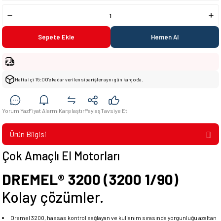
Sepete Ekle
Hemen Al
Hafta içi 15:00’e kadar verilen siparişler aynı gün kargoda.
Yorum Yaz
Fiyat Alarmı
Karşılaştır
Paylaş
Tavsiye Et
Ürün Bilgisi
Çok Amaçlı El Motorları
DREMEL® 3200 (3200 1/90)
Kolay çözümler.
Dremel 3200, hassas kontrol sağlayan ve kullanım sırasında yorgunluğu azaltan