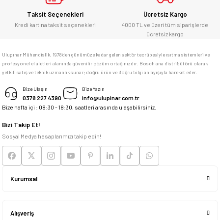
Gönder
Bosch marka alet alacaksam kesinlikle
Taksit Seçenekleri
Ücretsiz Kargo
adresim Ulupınar.com.tr
Kredi kartına taksit seçenekleri
4000 TL ve üzeri tüm siparişlerde
ücretsiz kargo
F... C... | 14/05/2026
Ulupınar Mühendislik, 1978'den günümüze kadar gelen sektör tecrübesiyle ısıtma sistemleri ve
profesyonel el aletleri alanında güvenilir çözüm ortağınızdır. Bosch ana distribütörü olarak
memnun kaldım
yetkili satış ve teknik uzmanlık sunar; doğru ürün ve doğru bilgi anlayışıyla hareket eder.
M... K... | 04/05/2026
Bize Ulaşın
Bize Yazın
0378 227 4390
info@ulupinar.com.tr
Bize hafta içi : 08:30 - 18:30, saatleri arasında ulaşabilirsiniz.
Deneyimini Paylaş
Bizi Takip Et!
Sosyal Medya hesaplarımızı takip edin!
Kurumsal
Alışveriş