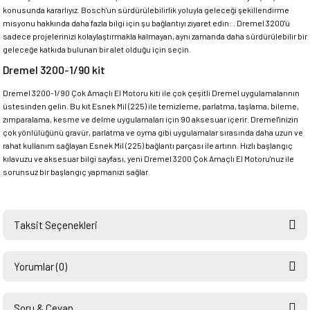
konusunda kararlıyız. Bosch'un sürdürülebilirlik yoluyla geleceği şekillendirme
misyonu hakkında daha fazla bilgi için şu bağlantıyı ziyaret edin: . Dremel 3200'ü
sadece projelerinizi kolaylaştırmakla kalmayan, aynı zamanda daha sürdürülebilir bir
geleceğe katkıda bulunan bir alet olduğu için seçin.
Dremel 3200-1/90 kit
Dremel 3200-1/90 Çok Amaçlı El Motoru kiti ile çok çeşitli Dremel uygulamalarının
üstesinden gelin. Bu kit Esnek Mil (225) ile temizleme, parlatma, taşlama, bileme,
zımparalama, kesme ve delme uygulamaları için 90 aksesuar içerir. Dremel'inizin
çok yönlülüğünü gravür, parlatma ve oyma gibi uygulamalar sırasında daha uzun ve
rahat kullanım sağlayan Esnek Mil (225) bağlantı parçası ile artırın. Hızlı başlangıç
kılavuzu ve aksesuar bilgi sayfası, yeni Dremel 3200 Çok Amaçlı El Motoru'nuz ile
sorunsuz bir başlangıç yapmanızı sağlar.
Taksit Seçenekleri
Yorumlar (0)
Soru & Cevap