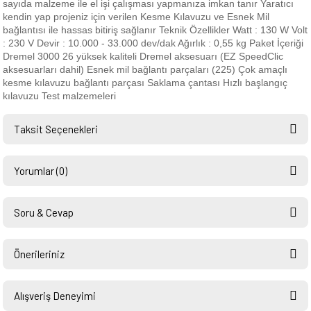
sayıda malzeme ile el işi çalışması yapmanıza imkan tanır Yaratıcı
kendin yap projeniz için verilen Kesme Kılavuzu ve Esnek Mil
bağlantısı ile hassas bitiriş sağlanır Teknik Özellikler Watt : 130 W Volt
: 230 V Devir : 10.000 - 33.000 dev/dak Ağırlık : 0,55 kg Paket İçeriği
Dremel 3000 26 yüksek kaliteli Dremel aksesuarı (EZ SpeedClic
aksesuarları dahil) Esnek mil bağlantı parçaları (225) Çok amaçlı
kesme kılavuzu bağlantı parçası Saklama çantası Hızlı başlangıç
kılavuzu Test malzemeleri
Taksit Seçenekleri
Yorumlar (0)
Soru & Cevap
Bu ürüne ilk yorumu siz yapın!
Önerileriniz
Ürün hakkında henüz soru sorulmamış.
Yorum Yaz
Bu ürünün fiyat bilgisi, resim, ürün açıklamalarında ve diğer konularda
yetersiz gördüğünüz noktaları öneri formunu kullanarak tarafımıza
Alışveriş Deneyimi
Soru Sor
iletebilirsiniz.