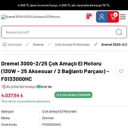
4.000 TL üzeri ücretsiz kargo, 4.000 TL altı siparişlerde kargo 70 TL.
0
Anasayfa
Dremel
Çok Amaçlı El Motorları
Dremel 3000-2/25
Dremel 3000-2/25 Çok Amaçlı El Motoru
(130W - 25 Aksesuar / 2 Bağlantı Parçası) -
F0133000HC
Bu ürünü
kişi inceliyor
Stok Var
4.037,54 ₺
(%2,00)
HAVALE İNDİRİMİ
Tüm taksit seçeneklerini görüntüle
Kategori
Çok Amaçlı El Motorları
Marka
Dremel
Stok Kodu
F0133000HC