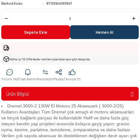
Barkod Kodu
8710364080847
Sepete Ekle
Hemen Al
Hafta içi 15:00’e kadar verilen siparişler aynı gün kargoda.
Yorum Yaz
Fiyat Alarmı
Karşılaştır
Paylaş
Tavsiye Et
Ürün Bilgisi
Dremel 3000-2 130W El Motoru 25 Aksesuarlı ( 3000-2/25)
Kullanıcı Avantajları Tüm Dremel çok amaçlı el motoru aksesuarları
ve birçok bağlantı parçası ile kullanılabilir Hafif ve daha fazla güç
isteyen kendin yap projeleri arasında kolayca geçiş yapın: gravür,
oyma, kesme, parlatma, temizleme, zımparalama ve daha fazlası
Verilen çok sayıda aksesuar ile desteklenen değişken devir ayarı çok