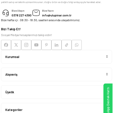
yetkili satış ve teknik uzmanlık sunar; doğru ürün ve doğru bilgi anlayışıyla hareket eder.
M... K... | 04/05/2026
Bize Ulaşın
Bize Yazın
0378 227 4390
info@ulupinar.com.tr
Bize hafta içi : 08:30 - 18:30, saatleri arasında ulaşabilirsiniz.
Deneyimini Paylaş
Bizi Takip Et!
Sosyal Medya hesaplarımızı takip edin!
Kurumsal
Alışveriş
WhatsApp Destek Hattı
Üyelik
Kategoriler