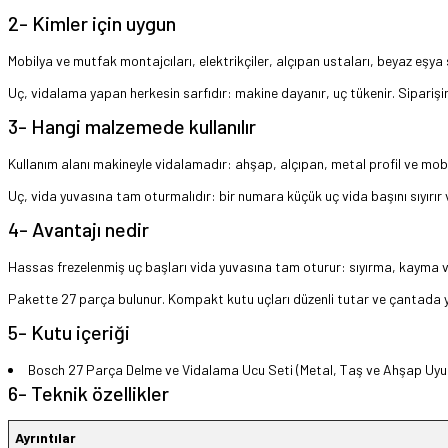
2- Kimler için uygun
Mobilya ve mutfak montajcıları, elektrikçiler, alçıpan ustaları, beyaz eşya 
Uç, vidalama yapan herkesin sarfıdır: makine dayanır, uç tükenir. Siparişin
3- Hangi malzemede kullanılır
Kullanım alanı makineyle vidalamadır: ahşap, alçıpan, metal profil ve mobil
Uç, vida yuvasına tam oturmalıdır: bir numara küçük uç vida başını sıyırır 
4- Avantajı nedir
Hassas frezelenmiş uç başları vida yuvasına tam oturur: sıyırma, kayma
Pakette 27 parça bulunur. Kompakt kutu uçları düzenli tutar ve çantada 
5- Kutu içeriği
Bosch 27 Parça Delme ve Vidalama Ucu Seti (Metal, Taş ve Ahşap Uyu
6- Teknik özellikler
Ayrıntılar