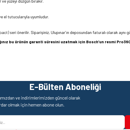
r ve yüzeyi düzgün bırakır.
e el tutucularıyla uyumludur.
mpact) seri önerilir. Siparişiniz, Ulupınar'ın deposundan faturalı olarak aynı g
dığınız bu ürünün garanti süresini uzatmak için Bosch’un resmi Pro
z gördüğünüz noktaları öneri formunu kullanarak tarafımıza iletebilirsiniz.
Ürün hakkında henüz soru sorulmamış.
Bu ürüne ilk yorumu siz yapın!
E-Bülten Aboneliği
Yorum Yaz
Soru Sor
mızdan ve indirimlerimizden güncel olarak
rdar olmak için hemen abone olun.