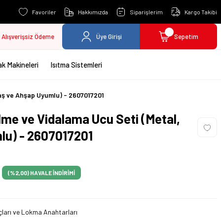
Favoriler
Hakkımızda
Siparişlerim
Kargo Takibi
Alışverişsiz Ödeme
Üye Girişi
Sepetim
k Makineleri
Isıtma Sistemleri
aş ve Ahşap Uyumlu) - 2607017201
me ve Vidalama Ucu Seti (Metal,
lu) - 2607017201
(%2,00)
HAVALE İNDİRİMİ
ları ve Lokma Anahtarları