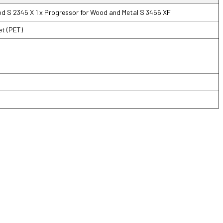
ood S 2345 X 1 x Progressor for Wood and Metal S 3456 XF
ket (PET)