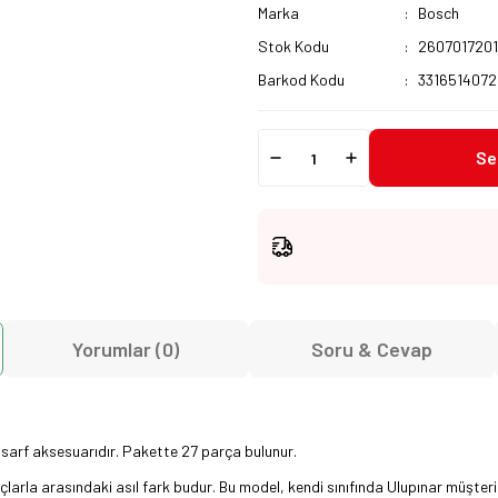
Marka
Bosch
Stok Kodu
260701720
Barkod Kodu
331651407
Se
Yorumlar (0)
Soru & Cevap
sarf aksesuarıdır. Pakette 27 parça bulunur.
arla arasındaki asıl fark budur. Bu model, kendi sınıfında Ulupınar müşterile