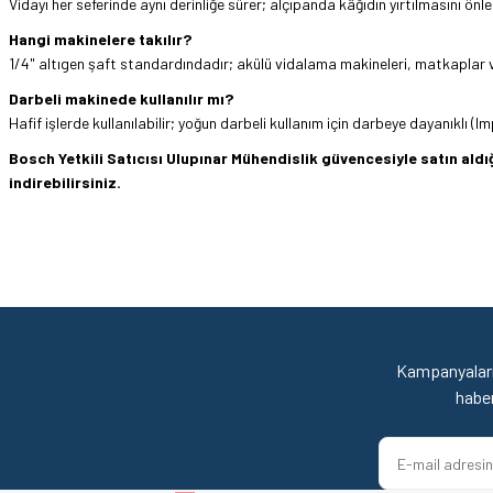
Vidayı her seferinde aynı derinliğe sürer; alçıpanda kâğıdın yırtılmasını önle
Hangi makinelere takılır?
1/4" altıgen şaft standardındadır; akülü vidalama makineleri, matkaplar v
Darbeli makinede kullanılır mı?
Hafif işlerde kullanılabilir; yoğun darbeli kullanım için darbeye dayanıklı (I
Bosch Yetkili Satıcısı Ulupınar Mühendislik güvencesiyle satın al
indirebilirsiniz.
Hızlı ve sorunsuz bir alışveriş. Teşekkürler.
Bu ürünün fiyat bilgisi, resim, ürün açıklamalarında ve diğer konularda yetersi
Görüş ve önerileriniz için teşekkür ederiz.
Mehmet Kendi | 18/06/2026
Ürün resmi kalitesiz, bozuk veya görüntülenemiyor.
satışı ve alış veriş deneyimi gayet başarılı. hayırlı işler. teşekkürler.
Ürün açıklamasında eksik bilgiler bulunuyor.
Kampanyaları
yücel çağatay uzun | 12/06/2026
Ürün bilgilerinde hatalar bulunuyor.
habe
Ürün fiyatı diğer sitelerden daha pahalı.
Kesinlikle orjinal ürün, güvenerek alabilirsiniz.
Bu ürüne benzer farklı alternatifler olmalı.
E... Ü... | 10/06/2026