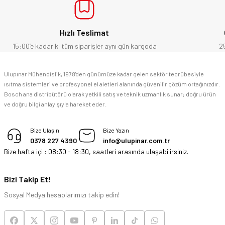
Bosch marka alet alacaksam kesinlikle adresim Ulupınar.com.tr
Hızlı Teslimat
F... C... | 14/05/2026
15:00’e kadar ki tüm siparişler aynı gün kargoda
2
memnun kaldım
Ulupınar Mühendislik, 1978'den günümüze kadar gelen sektör tecrübesiyle
ısıtma sistemleri ve profesyonel el aletleri alanında güvenilir çözüm ortağınızdır.
M... K... | 04/05/2026
Bosch ana distribütörü olarak yetkili satış ve teknik uzmanlık sunar; doğru ürün
ve doğru bilgi anlayışıyla hareket eder.
Deneyimini Paylaş
Bize Ulaşın
Bize Yazın
0378 227 4390
info@ulupinar.com.tr
Bize hafta içi : 08:30 - 18:30, saatleri arasında ulaşabilirsiniz.
Bizi Takip Et!
Sosyal Medya hesaplarımızı takip edin!