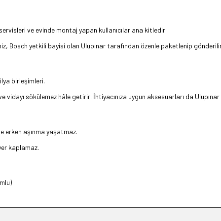
servisleri ve evinde montaj yapan kullanıcılar ana kitledir.
iz, Bosch yetkili bayisi olan Ulupınar tarafından özenle paketlenip gönderilir
ya birleşimleri.
ve vidayı sökülemez hâle getirir. İhtiyacınıza uygun aksesuarları da Ulupınar
 ve erken aşınma yaşatmaz.
yer kaplamaz.
mlu)