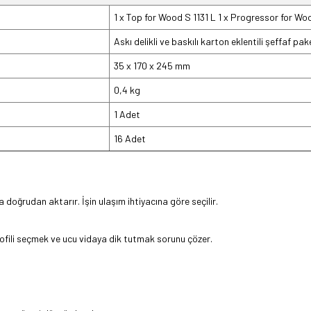
1 x Top for Wood S 1131 L 1 x Progressor for W
Askı delikli ve baskılı karton eklentili şeffaf pa
35 x 170 x 245 mm
0,4 kg
1 Adet
16 Adet
doğrudan aktarır. İşin ulaşım ihtiyacına göre seçilir.
ofili seçmek ve ucu vidaya dik tutmak sorunu çözer.