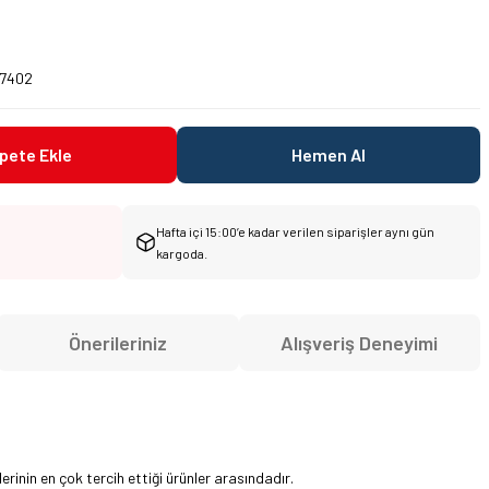
1
27402
pete Ekle
Hemen Al
Hafta içi 15:00’e kadar verilen siparişler aynı gün
kargoda.
Önerileriniz
Alışveriş Deneyimi
rinin en çok tercih ettiği ürünler arasındadır.