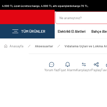
4.000 TL üzeri ücretsiz kargo, 4.000 TL altı siparişlerde kargo 70 TL.
TÜM ÜRÜNLER
Elektrikli El Aletleri
Bahçe Alet
Anasayfa
Aksesuarlar
Vidalama Uçları ve Lokma An
Yorum Yaz
Fiyat Alarmı
Karşılaştır
Paylaş
Tav