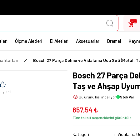
leri
Ölçme Aletleri
El Aletleri
Aksesuarlar
Dremel
Kayna
ahtarları
Bosch 27 Parça Delme ve Vidalama Ucu Seti (Metal, T
Bosch 27 Parça Del
Taş ve Ahşap Uyum
siye Et
Bu ürünü
kişi inceliyor
Stok Var
857,54 ₺
Tüm taksit seçeneklerini görüntüle
Kategori
Vidalama Uç