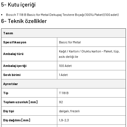
5- Kutu içeriği
Bosch T 118 B Basic for Metal Dekupaj Testere Bıçağı (100'lü Paket) (100 adet)
6- Teknik özellikler
Tanım
Spesifikasyon
Basic for Metal
Kağıt / Karton / Oluklu karton – Paket, tüp,
Ambalaj türü
askı deliği ile
Ambalaj içeriği
100 Adet
Sevk birimi
1 Adet
Ayrıntılar
Tip
T 118 B
Toplam uzunluk [mm]
92
Diş tipi
dalgalı, frezeli
Diş dağılımı [mm]
1,9-2,3