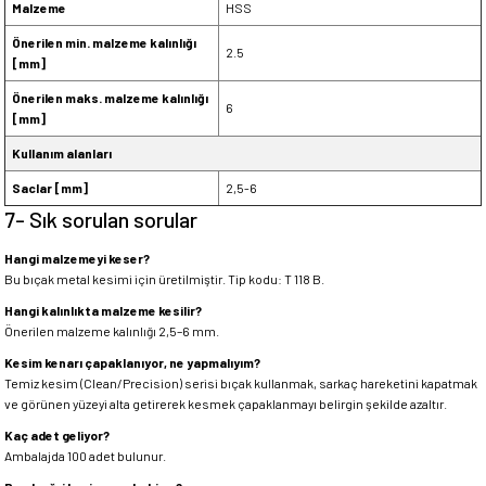
Malzeme
HSS
Önerilen min. malzeme kalınlığı
2.5
[mm]
Önerilen maks. malzeme kalınlığı
6
[mm]
Kullanım alanları
Saclar [mm]
2,5-6
7- Sık sorulan sorular
Hangi malzemeyi keser?
Bu bıçak metal kesimi için üretilmiştir. Tip kodu: T 118 B.
Hangi kalınlıkta malzeme kesilir?
Önerilen malzeme kalınlığı 2,5–6 mm.
Kesim kenarı çapaklanıyor, ne yapmalıyım?
Temiz kesim (Clean/Precision) serisi bıçak kullanmak, sarkaç hareketini kapatmak
ve görünen yüzeyi alta getirerek kesmek çapaklanmayı belirgin şekilde azaltır.
Kaç adet geliyor?
Ambalajda 100 adet bulunur.