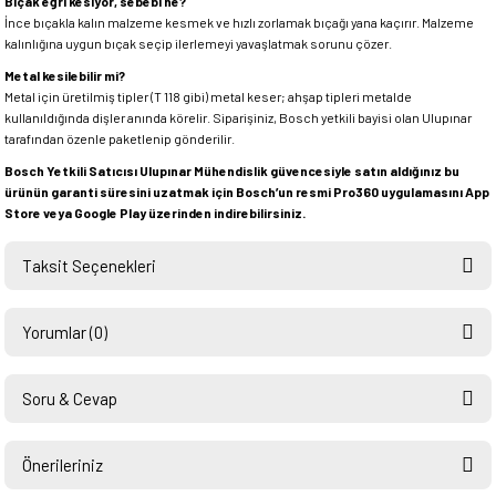
Bıçak eğri kesiyor, sebebi ne?
İnce bıçakla kalın malzeme kesmek ve hızlı zorlamak bıçağı yana kaçırır. Malzeme
kalınlığına uygun bıçak seçip ilerlemeyi yavaşlatmak sorunu çözer.
Metal kesilebilir mi?
Metal için üretilmiş tipler (T 118 gibi) metal keser; ahşap tipleri metalde
kullanıldığında dişler anında körelir. Siparişiniz, Bosch yetkili bayisi olan Ulupınar
tarafından özenle paketlenip gönderilir.
Bosch Yetkili Satıcısı Ulupınar Mühendislik güvencesiyle satın aldığınız bu
ürünün garanti süresini uzatmak için Bosch’un resmi Pro360 uygulamasını App
Store veya Google Play üzerinden indirebilirsiniz.
Taksit Seçenekleri
Yorumlar (0)
Soru & Cevap
Bu ürüne ilk yorumu siz yapın!
Önerileriniz
Ürün hakkında henüz soru sorulmamış.
Yorum Yaz