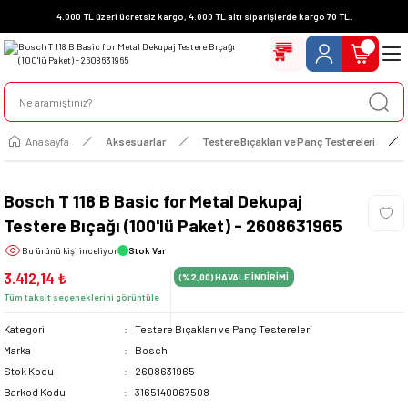
4.000 TL üzeri ücretsiz kargo, 4.000 TL altı siparişlerde kargo 70 TL.
Anasayfa
Aksesuarlar
Testere Bıçakları ve Panç Testereleri
Bosch T 118 B Basic for Metal Dekupaj
Testere Bıçağı (100'lü Paket) - 2608631965
Bu ürünü
kişi inceliyor
Stok Var
3.412,14 ₺
(%2,00)
HAVALE İNDİRİMİ
Tüm taksit seçeneklerini görüntüle
Kategori
Testere Bıçakları ve Panç Testereleri
Marka
Bosch
Stok Kodu
2608631965
Barkod Kodu
3165140067508