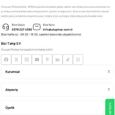
Ulupınar Mühendislik, 1978'den günümüze kadar gelen sektör tecrübesiyle ısıtma sistemleri ve
profesyonel el aletleri alanında güvenilir çözüm ortağınızdır. Bosch ana distribütörü olarak
memnun kaldım
yetkili satış ve teknik uzmanlık sunar; doğru ürün ve doğru bilgi anlayışıyla hareket eder.
M... K... | 04/05/2026
Bize Ulaşın
Bize Yazın
0378 227 4390
info@ulupinar.com.tr
Bize hafta içi : 08:30 - 18:30, saatleri arasında ulaşabilirsiniz.
Deneyimini Paylaş
Bizi Takip Et!
Sosyal Medya hesaplarımızı takip edin!
Kurumsal
Alışveriş
Üyelik