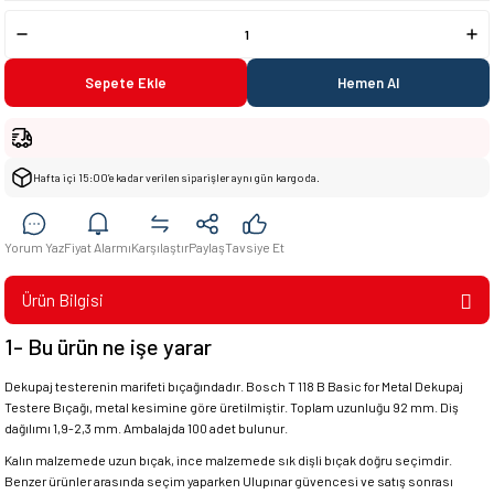
Sepete Ekle
Hemen Al
Hafta içi 15:00’e kadar verilen siparişler aynı gün kargoda.
Yorum Yaz
Fiyat Alarmı
Karşılaştır
Paylaş
Tavsiye Et
Ürün Bilgisi
1- Bu ürün ne işe yarar
Dekupaj testerenin marifeti bıçağındadır. Bosch T 118 B Basic for Metal Dekupaj
Testere Bıçağı, metal kesimine göre üretilmiştir. Toplam uzunluğu 92 mm. Diş
dağılımı 1,9-2,3 mm. Ambalajda 100 adet bulunur.
Kalın malzemede uzun bıçak, ince malzemede sık dişli bıçak doğru seçimdir.
Benzer ürünler arasında seçim yaparken Ulupınar güvencesi ve satış sonrası