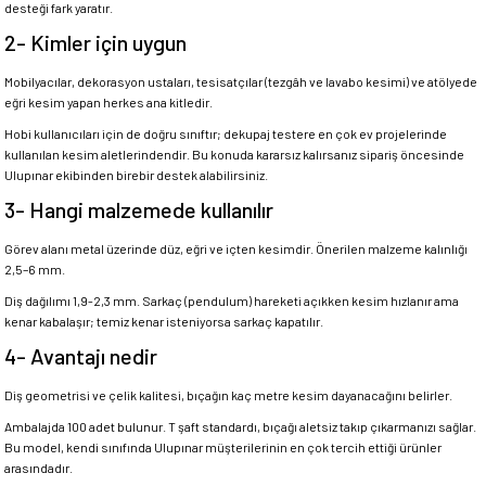
desteği fark yaratır.
2- Kimler için uygun
Mobilyacılar, dekorasyon ustaları, tesisatçılar (tezgâh ve lavabo kesimi) ve atölyede
eğri kesim yapan herkes ana kitledir.
Hobi kullanıcıları için de doğru sınıftır; dekupaj testere en çok ev projelerinde
kullanılan kesim aletlerindendir. Bu konuda kararsız kalırsanız sipariş öncesinde
Ulupınar ekibinden birebir destek alabilirsiniz.
3- Hangi malzemede kullanılır
Görev alanı metal üzerinde düz, eğri ve içten kesimdir. Önerilen malzeme kalınlığı
2,5–6 mm.
Diş dağılımı 1,9-2,3 mm. Sarkaç (pendulum) hareketi açıkken kesim hızlanır ama
kenar kabalaşır; temiz kenar isteniyorsa sarkaç kapatılır.
4- Avantajı nedir
Diş geometrisi ve çelik kalitesi, bıçağın kaç metre kesim dayanacağını belirler.
Ambalajda 100 adet bulunur. T şaft standardı, bıçağı aletsiz takıp çıkarmanızı sağlar.
Bu model, kendi sınıfında Ulupınar müşterilerinin en çok tercih ettiği ürünler
arasındadır.