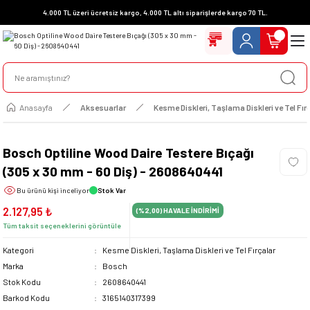
4.000 TL üzeri ücretsiz kargo, 4.000 TL altı siparişlerde kargo 70 TL.
Anasayfa
Aksesuarlar
Kesme Diskleri, Taşlama Diskleri ve Tel Fır
Bosch Optiline Wood Daire Testere Bıçağı
(305 x 30 mm - 60 Diş) - 2608640441
Bu ürünü
kişi inceliyor
Stok Var
2.127,95 ₺
(%2,00)
HAVALE İNDİRİMİ
Tüm taksit seçeneklerini görüntüle
Kategori
Kesme Diskleri, Taşlama Diskleri ve Tel Fırçalar
Marka
Bosch
Stok Kodu
2608640441
Barkod Kodu
3165140317399