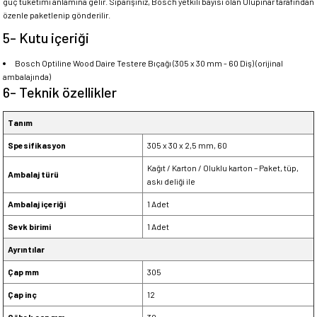
güç tüketimi anlamına gelir. Siparişiniz, Bosch yetkili bayisi olan Ulupınar tarafından
özenle paketlenip gönderilir.
5- Kutu içeriği
Bosch Optiline Wood Daire Testere Bıçağı (305 x 30 mm - 60 Diş) (orijinal
ambalajında)
6- Teknik özellikler
Tanım
Spesifikasyon
305 x 30 x 2,5 mm, 60
Kağıt / Karton / Oluklu karton – Paket, tüp,
Ambalaj türü
askı deliği ile
Ambalaj içeriği
1 Adet
Sevk birimi
1 Adet
Ayrıntılar
Çap mm
305
Çap inç
12