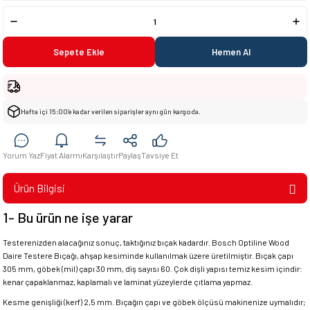
Sepete Ekle
Hemen Al
Hafta içi 15:00’e kadar verilen siparişler aynı gün kargoda.
Yorum Yaz
Fiyat Alarmı
Karşılaştır
Paylaş
Tavsiye Et
Ürün Bilgisi
1- Bu ürün ne işe yarar
Testerenizden alacağınız sonuç, taktığınız bıçak kadardır. Bosch Optiline Wood
Daire Testere Bıçağı, ahşap kesiminde kullanılmak üzere üretilmiştir. Bıçak çapı
305 mm, göbek (mil) çapı 30 mm, diş sayısı 60. Çok dişli yapısı temiz kesim içindir:
kenar çapaklanmaz, kaplamalı ve laminat yüzeylerde çıtlama yapmaz.
Kesme genişliği (kerf) 2,5 mm. Bıçağın çapı ve göbek ölçüsü makinenize uymalıdır;