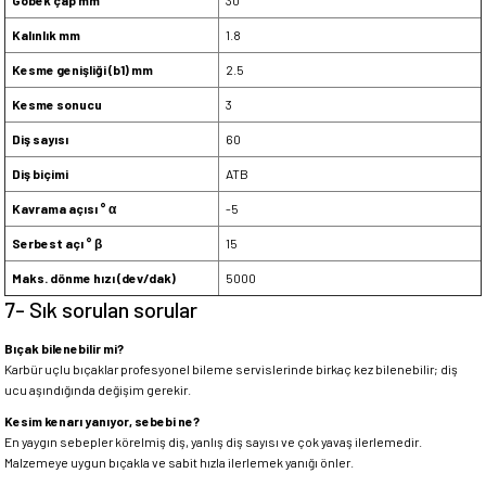
Göbek çap mm
30
Kalınlık mm
1.8
Kesme genişliği (b1) mm
2.5
Kesme sonucu
3
Diş sayısı
60
Diş biçimi
ATB
Kavrama açısı ° α
-5
Serbest açı ° β
15
Maks. dönme hızı (dev/dak)
5000
7- Sık sorulan sorular
Bıçak bilenebilir mi?
Karbür uçlu bıçaklar profesyonel bileme servislerinde birkaç kez bilenebilir; diş
ucu aşındığında değişim gerekir.
Kesim kenarı yanıyor, sebebi ne?
En yaygın sebepler körelmiş diş, yanlış diş sayısı ve çok yavaş ilerlemedir.
Malzemeye uygun bıçakla ve sabit hızla ilerlemek yanığı önler.