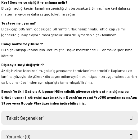
Kerf (kesme genişliği) ne anlama gelir?
Bıçağın açtığı kesim kanalının genişliğidir; bu bıçakta 2,5 mm. İnce kerf daha az
malzeme kaybı ve daha az güç tüketimi sağlar.
Testereme uyar mı?
Bıçak çapı 305 mm, göbek çapı 30 mm'dir. Makinenizin kabul ettiği çap ve mil
(göbek) ölçüsüyle aynı olması gerekir; ikisi de uymadan bıçak takılmaz.
Hangi malzemeyi keser?
Bu bıçak ahşap kesimi için üretilmiştir. Başka malzemede kullanmak dişleri hızla
köreltir.
Diş sayısı neyi değiştirir?
Az diş hızlı ve kaba kesim, çok diş yavaş ama temiz kesim demektir. Kaplamalı ve
laminat yüzeylerde yüksek diş sayısı çıtlamayı önler. İhtiyacınıza uygun aksesuarları
da Ulupınar üzerinden aynı siparişte tamamlayabilirsiniz.
Bosch Yetkili Satıcısı Ulupınar Mühendislik güvencesiyle satın aldığınız bu
ürünün garanti süresini uzatmak için Bosch’un resmi Pro360 uygulamasını App
Store veya Google Play üzerinden indirebilirsiniz.
Taksit Seçenekleri
Yorumlar (0)