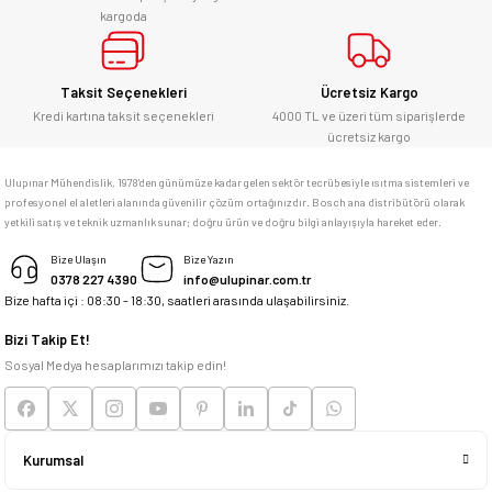
kargoda
E... Ü... | 10/06/2026
Gönder
Bosch marka alet alacaksam kesinlikle
Taksit Seçenekleri
Ücretsiz Kargo
adresim Ulupınar.com.tr
Kredi kartına taksit seçenekleri
4000 TL ve üzeri tüm siparişlerde
ücretsiz kargo
F... C... | 14/05/2026
Ulupınar Mühendislik, 1978'den günümüze kadar gelen sektör tecrübesiyle ısıtma sistemleri ve
profesyonel el aletleri alanında güvenilir çözüm ortağınızdır. Bosch ana distribütörü olarak
memnun kaldım
yetkili satış ve teknik uzmanlık sunar; doğru ürün ve doğru bilgi anlayışıyla hareket eder.
M... K... | 04/05/2026
Bize Ulaşın
Bize Yazın
0378 227 4390
info@ulupinar.com.tr
Bize hafta içi : 08:30 - 18:30, saatleri arasında ulaşabilirsiniz.
Deneyimini Paylaş
Bizi Takip Et!
Sosyal Medya hesaplarımızı takip edin!
Kurumsal