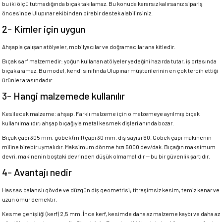
bu iki ölçü tutmadığında bıçak takılamaz. Bu konuda kararsız kalırsanız sipariş
öncesinde Ulupınar ekibinden birebir destek alabilirsiniz.
2- Kimler için uygun
Ahşapla çalışan atölyeler, mobilyacılar ve doğramacılar ana kitledir.
Bıçak sarf malzemedir: yoğun kullanan atölyeler yedeğini hazırda tutar, iş ortasında
bıçak aramaz. Bu model, kendi sınıfında Ulupınar müşterilerinin en çok tercih ettiği
ürünler arasındadır.
3- Hangi malzemede kullanılır
Kesilecek malzeme: ahşap. Farklı malzeme için o malzemeye ayrılmış bıçak
kullanılmalıdır; ahşap bıçağıyla metal kesmek dişleri anında bozar.
Bıçak çapı 305 mm, göbek (mil) çapı 30 mm, diş sayısı 60. Göbek çapı makinenin
miline birebir uymalıdır. Maksimum dönme hızı 5000 dev/dak. Bıçağın maksimum
devri, makinenin boştaki devrinden düşük olmamalıdır — bu bir güvenlik şartıdır.
4- Avantajı nedir
Hassas balanslı gövde ve düzgün diş geometrisi; titreşimsiz kesim, temiz kenar ve
uzun ömür demektir.
Kesme genişliği (kerf) 2,5 mm. İnce kerf, kesimde daha az malzeme kaybı ve daha az