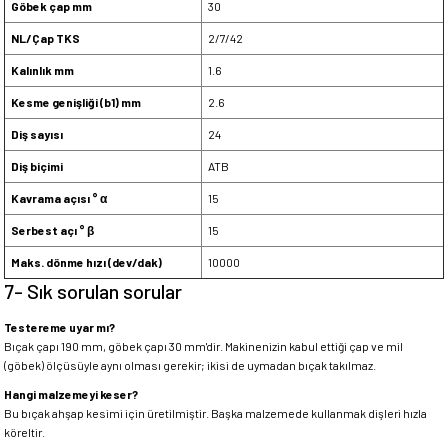
Göbek çap mm
30
NL/Çap TKS
2/7/42
Kalınlık mm
1.6
Kesme genişliği (b1) mm
2.6
Diş sayısı
24
Diş biçimi
ATB
Kavrama açısı ° α
15
Serbest açı ° β
15
Maks. dönme hızı (dev/dak)
10000
7- Sık sorulan sorular
Testereme uyar mı?
Bıçak çapı 190 mm, göbek çapı 30 mm'dir. Makinenizin kabul ettiği çap ve mil
(göbek) ölçüsüyle aynı olması gerekir; ikisi de uymadan bıçak takılmaz.
Hangi malzemeyi keser?
Bu bıçak ahşap kesimi için üretilmiştir. Başka malzemede kullanmak dişleri hızla
köreltir.