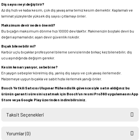
Diş sayısı neyi değiştirir?
Az diş hızlı ve kaba kesim, çok diş yavaş ama temiz kesim demektir. Kaplamalı ve
laminat yüzeylerde yüksek diş sayısı çıtlamayı önler.
Maksimum devir neden önemli?
Bu bıçağın maksimum dönme hızı 10000 dev/dak'tır. Makinenizin boştaki devri bu
değeri aşmamalıdır; aşan devir güvenlik riskidir.
Bıçak bilenebilir mi?
Karbür uçlu bıçaklar profesyonel bileme servislerinde birkaç kez bilenebilir; diş
ucu aşındığında değişim gerekir.
Kesim kenarı yanıyor, sebebi ne?
En yaygın sebepler körelmiş diş, yanlış diş sayısı ve çok yavaş ilerlemedir.
Malzemeye uygun bıçakla ve sabit hızla ilerlemek yanığı önler.
Bosch Yetkili Satıcısı Ulupınar Mühendislik güvencesiyle satın aldığınız bu
ürünün garanti süresini uzatmak için Bosch’un resmi Pro360 uygulamasını App
Store veya Google Play üzerinden indirebilirsiniz.
Taksit Seçenekleri
Yorumlar (0)