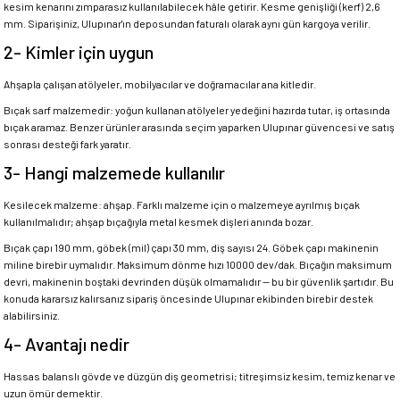
kesim kenarını zımparasız kullanılabilecek hâle getirir. Kesme genişliği (kerf) 2,6
mm. Siparişiniz, Ulupınar'ın deposundan faturalı olarak aynı gün kargoya verilir.
2- Kimler için uygun
Ahşapla çalışan atölyeler, mobilyacılar ve doğramacılar ana kitledir.
Bıçak sarf malzemedir: yoğun kullanan atölyeler yedeğini hazırda tutar, iş ortasında
bıçak aramaz. Benzer ürünler arasında seçim yaparken Ulupınar güvencesi ve satış
sonrası desteği fark yaratır.
3- Hangi malzemede kullanılır
Kesilecek malzeme: ahşap. Farklı malzeme için o malzemeye ayrılmış bıçak
kullanılmalıdır; ahşap bıçağıyla metal kesmek dişleri anında bozar.
Bıçak çapı 190 mm, göbek (mil) çapı 30 mm, diş sayısı 24. Göbek çapı makinenin
miline birebir uymalıdır. Maksimum dönme hızı 10000 dev/dak. Bıçağın maksimum
devri, makinenin boştaki devrinden düşük olmamalıdır — bu bir güvenlik şartıdır. Bu
konuda kararsız kalırsanız sipariş öncesinde Ulupınar ekibinden birebir destek
alabilirsiniz.
4- Avantajı nedir
Hassas balanslı gövde ve düzgün diş geometrisi; titreşimsiz kesim, temiz kenar ve
uzun ömür demektir.