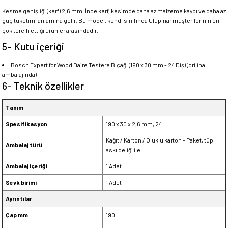
Kesme genişliği (kerf) 2,6 mm. İnce kerf, kesimde daha az malzeme kaybı ve daha az
güç tüketimi anlamına gelir. Bu model, kendi sınıfında Ulupınar müşterilerinin en
çok tercih ettiği ürünler arasındadır.
5- Kutu içeriği
Bosch Expert for Wood Daire Testere Bıçağı (190 x 30 mm - 24 Diş) (orijinal
ambalajında)
6- Teknik özellikler
Tanım
Spesifikasyon
190 x 30 x 2,6 mm, 24
Kağıt / Karton / Oluklu karton – Paket, tüp,
Ambalaj türü
askı deliği ile
Ambalaj içeriği
1 Adet
Sevk birimi
1 Adet
Ayrıntılar
Çap mm
190