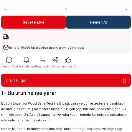
Sepete Ekle
Hemen Al
Hafta içi 15:00’e kadar verilen siparişler aynı gün kargoda.
Yorum Yaz
Fiyat Alarmı
Karşılaştır
Paylaş
Tavsiye Et
Ürün Bilgisi
1- Bu ürün ne işe yarar
Bosch Expert for Wood Daire Testere Bıçağı, daire ve gönye testerelerde ahşap
kesimi için üretilmiş bir testere bıçağıdır. Bıçak çapı 190 mm, göbek (mil) çapı 30
mm, diş sayısı 24. Az dişli yapısı hızlı ve kaba kesim içindir; kereste ve kaba ahşap
işlerinde ilerleme hızı yüksektir.
Kesim kalitesini belirleyen makine değil bıçaktır: doğru diş sayısı ve doğru çap,