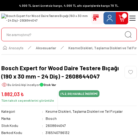
4.000 TL üzeri ücretsiz kargo, 4.000 TL altı siparişlerde kargo 70 TL.
Anasayfa
Aksesuarlar
Kesme Diskleri, Taşlama Diskleri ve Tel Fır
Bosch Expert for Wood Daire Testere Bıçağı
(190 x 30 mm - 24 Diş) - 2608644047
Bu ürünü
kişi inceliyor
Stok Var
1.882,03 ₺
(%2,00)
HAVALE İNDİRİMİ
Tüm taksit seçeneklerini görüntüle
Kategori
Kesme Diskleri, Taşlama Diskleri ve Tel Fırçalar
Marka
Bosch
Stok Kodu
2608644047
Barkod Kodu
3165140796132