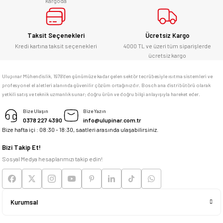
kargoda
E... Ü... | 10/06/2026
Gönder
Bosch marka alet alacaksam kesinlikle
Taksit Seçenekleri
Ücretsiz Kargo
adresim Ulupınar.com.tr
Kredi kartına taksit seçenekleri
4000 TL ve üzeri tüm siparişlerde
ücretsiz kargo
F... C... | 14/05/2026
Ulupınar Mühendislik, 1978'den günümüze kadar gelen sektör tecrübesiyle ısıtma sistemleri ve
profesyonel el aletleri alanında güvenilir çözüm ortağınızdır. Bosch ana distribütörü olarak
memnun kaldım
yetkili satış ve teknik uzmanlık sunar; doğru ürün ve doğru bilgi anlayışıyla hareket eder.
M... K... | 04/05/2026
Bize Ulaşın
Bize Yazın
0378 227 4390
info@ulupinar.com.tr
Bize hafta içi : 08:30 - 18:30, saatleri arasında ulaşabilirsiniz.
Deneyimini Paylaş
Bizi Takip Et!
Sosyal Medya hesaplarımızı takip edin!
Kurumsal