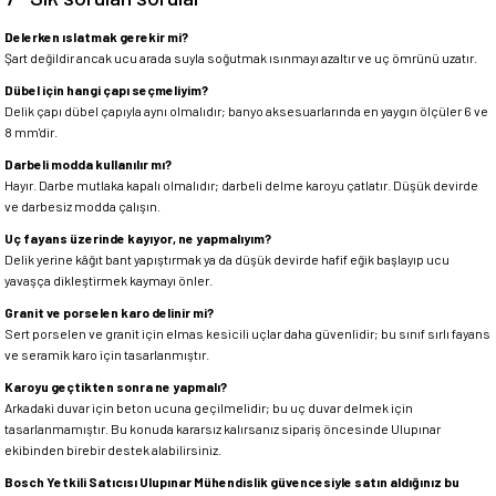
Delerken ıslatmak gerekir mi?
Şart değildir ancak ucu arada suyla soğutmak ısınmayı azaltır ve uç ömrünü uzatır.
Dübel için hangi çapı seçmeliyim?
Delik çapı dübel çapıyla aynı olmalıdır; banyo aksesuarlarında en yaygın ölçüler 6 ve
8 mm'dir.
Darbeli modda kullanılır mı?
Hayır. Darbe mutlaka kapalı olmalıdır; darbeli delme karoyu çatlatır. Düşük devirde
ve darbesiz modda çalışın.
Uç fayans üzerinde kayıyor, ne yapmalıyım?
Delik yerine kâğıt bant yapıştırmak ya da düşük devirde hafif eğik başlayıp ucu
yavaşça dikleştirmek kaymayı önler.
Granit ve porselen karo delinir mi?
Sert porselen ve granit için elmas kesicili uçlar daha güvenlidir; bu sınıf sırlı fayans
ve seramik karo için tasarlanmıştır.
Karoyu geçtikten sonra ne yapmalı?
Arkadaki duvar için beton ucuna geçilmelidir; bu uç duvar delmek için
tasarlanmamıştır. Bu konuda kararsız kalırsanız sipariş öncesinde Ulupınar
ekibinden birebir destek alabilirsiniz.
Bosch Yetkili Satıcısı Ulupınar Mühendislik güvencesiyle satın aldığınız bu