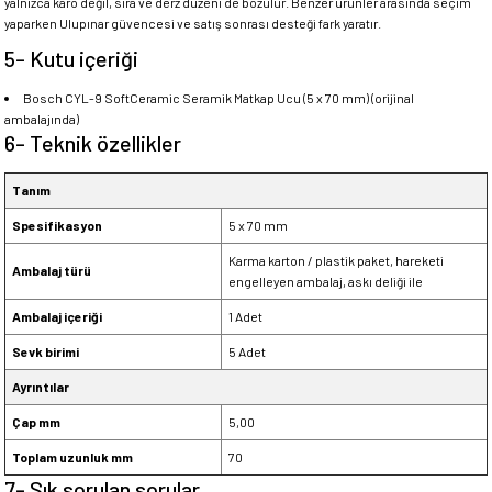
yalnızca karo değil, sıra ve derz düzeni de bozulur. Benzer ürünler arasında seçim
yaparken Ulupınar güvencesi ve satış sonrası desteği fark yaratır.
5- Kutu içeriği
Bosch CYL-9 SoftCeramic Seramik Matkap Ucu (5 x 70 mm) (orijinal
ambalajında)
6- Teknik özellikler
Tanım
Spesifikasyon
5 x 70 mm
Karma karton / plastik paket, hareketi
Ambalaj türü
engelleyen ambalaj, askı deliği ile
Ambalaj içeriği
1 Adet
Sevk birimi
5 Adet
Ayrıntılar
Çap mm
5,00
Toplam uzunluk mm
70
7- Sık sorulan sorular