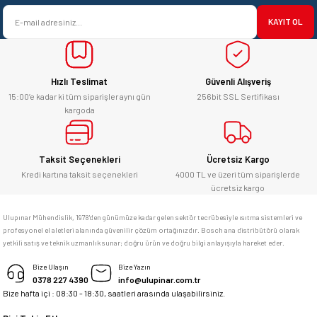
satışı ve alış veriş deneyimi gayet
Ürün bilgilerinde hatalar bulunuyor.
başarılı. hayırlı işler. teşekkürler.
KAYIT OL
Ürün fiyatı diğer sitelerden daha pahalı.
yücel çağatay uzun | 12/06/2026
Bu ürüne benzer farklı alternatifler olmalı.
Hızlı Teslimat
Güvenli Alışveriş
Kesinlikle orjinal ürün, güvenerek
alabilirsiniz.
15:00’e kadar ki tüm siparişler aynı gün
256bit SSL Sertifikası
kargoda
E... Ü... | 10/06/2026
Gönder
Bosch marka alet alacaksam kesinlikle
Taksit Seçenekleri
Ücretsiz Kargo
adresim Ulupınar.com.tr
Kredi kartına taksit seçenekleri
4000 TL ve üzeri tüm siparişlerde
ücretsiz kargo
F... C... | 14/05/2026
Ulupınar Mühendislik, 1978'den günümüze kadar gelen sektör tecrübesiyle ısıtma sistemleri ve
profesyonel el aletleri alanında güvenilir çözüm ortağınızdır. Bosch ana distribütörü olarak
memnun kaldım
yetkili satış ve teknik uzmanlık sunar; doğru ürün ve doğru bilgi anlayışıyla hareket eder.
M... K... | 04/05/2026
Bize Ulaşın
Bize Yazın
0378 227 4390
info@ulupinar.com.tr
Bize hafta içi : 08:30 - 18:30, saatleri arasında ulaşabilirsiniz.
Deneyimini Paylaş