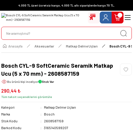
4.000 TL üzeri ücretsiz kargo, 4.000 TL altı siparişlerde kargo 70 TL.
Anasayfa
Aksesuarlar
Matkap Delme Uçları
Bosch CYL-9 S
Bosch CYL-9 SoftCeramic Seramik Matkap
Ucu (5 x 70 mm) - 2608587159
Bu ürünü
kişi inceliyor
Stok Var
290,44 ₺
Tüm taksit seçeneklerini görüntüle
Kategori
Matkap Delme Uçları
Marka
Bosch
Stok Kodu
2608587159
Barkod Kodu
3165140599207