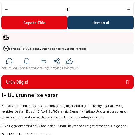
Sepete Ekle
Hemen Al
Hafta içi 15:00’e kadar verilen siparişler aynı gün kargoda.
Yorum Yaz
Fiyat Alarmı
Karşılaştır
Paylaş
Tavsiye Et
Ürün Bilgisi
1- Bu ürün ne işe yarar
Banyo ve mutfakta fayans delmek, yanlış uçla yapıldığında karoyu çatlatır ve iş
yeniden başlar. Bosch CYL-9 SoftCeramic Seramik Matkap Ucu tam bu sorunu
çözmek için üretilmiştir. Uç çapı 5 mm, toplam uzunluğu 70 mm.
Sivri uç geometrisi delik başında tutunur; kaymadan ve çatlatmadan sırı geçer.