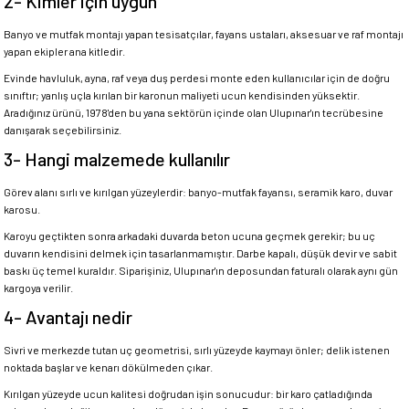
2- Kimler için uygun
Banyo ve mutfak montajı yapan tesisatçılar, fayans ustaları, aksesuar ve raf montajı
yapan ekipler ana kitledir.
Evinde havluluk, ayna, raf veya duş perdesi monte eden kullanıcılar için de doğru
sınıftır; yanlış uçla kırılan bir karonun maliyeti ucun kendisinden yüksektir.
Aradığınız ürünü, 1978'den bu yana sektörün içinde olan Ulupınar'ın tecrübesine
danışarak seçebilirsiniz.
3- Hangi malzemede kullanılır
Görev alanı sırlı ve kırılgan yüzeylerdir: banyo-mutfak fayansı, seramik karo, duvar
karosu.
Karoyu geçtikten sonra arkadaki duvarda beton ucuna geçmek gerekir; bu uç
duvarın kendisini delmek için tasarlanmamıştır. Darbe kapalı, düşük devir ve sabit
baskı üç temel kuraldır. Siparişiniz, Ulupınar'ın deposundan faturalı olarak aynı gün
kargoya verilir.
4- Avantajı nedir
Sivri ve merkezde tutan uç geometrisi, sırlı yüzeyde kaymayı önler; delik istenen
noktada başlar ve kenarı dökülmeden çıkar.
Kırılgan yüzeyde ucun kalitesi doğrudan işin sonucudur: bir karo çatladığında