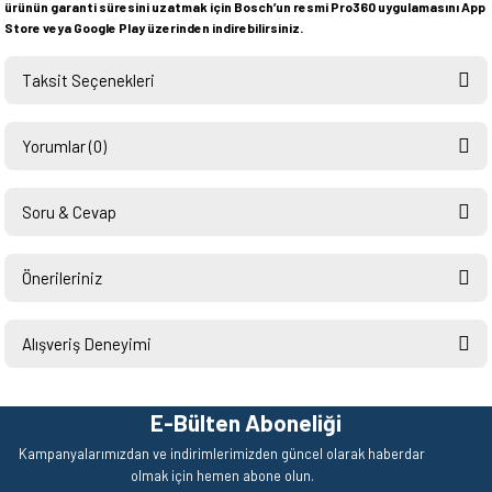
ürünün garanti süresini uzatmak için Bosch’un resmi Pro360 uygulamasını App
Store veya Google Play üzerinden indirebilirsiniz.
Taksit Seçenekleri
Yorumlar (0)
Soru & Cevap
Bu ürüne ilk yorumu siz yapın!
Önerileriniz
Ürün hakkında henüz soru sorulmamış.
Yorum Yaz
Bu ürünün fiyat bilgisi, resim, ürün açıklamalarında ve diğer konularda
yetersiz gördüğünüz noktaları öneri formunu kullanarak tarafımıza
Alışveriş Deneyimi
Soru Sor
iletebilirsiniz.
Görüş ve önerileriniz için teşekkür ederiz.
Hızlı ve sorunsuz bir alışveriş.
Teşekkürler.
E-Bülten Aboneliği
Ürün resmi kalitesiz, bozuk veya görüntülenemiyor.
Mehmet Kendi | 18/06/2026
Kampanyalarımızdan ve indirimlerimizden güncel olarak haberdar
Ürün açıklamasında eksik bilgiler bulunuyor.
olmak için hemen abone olun.