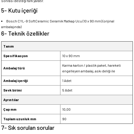
sonrası desteği fark yaratır.
5- Kutu içeriği
Bosch CYL-9 SoftCeramic Seramik Matkap Ucu (10 x 90 mm) (orijinal
ambalajında)
6- Teknik özellikler
Tanım
Spesifikasyon
10 x 90 mm
Karma karton / plastik paket, hareketi
Ambalaj türü
engelleyen ambalaj, askı deliği ile
Ambalaj içeriği
1 Adet
Sevk birimi
5 Adet
Ayrıntılar
Çap mm
10,00
Toplam uzunluk mm
90
7- Sık sorulan sorular