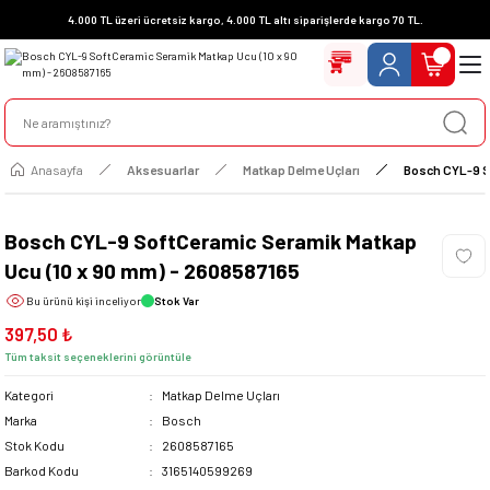
4.000 TL üzeri ücretsiz kargo, 4.000 TL altı siparişlerde kargo 70 TL.
Anasayfa
Aksesuarlar
Matkap Delme Uçları
Bosch CYL-9 S
Bosch CYL-9 SoftCeramic Seramik Matkap
Ucu (10 x 90 mm) - 2608587165
Bu ürünü
kişi inceliyor
Stok Var
397,50 ₺
Tüm taksit seçeneklerini görüntüle
Kategori
Matkap Delme Uçları
Marka
Bosch
Stok Kodu
2608587165
Barkod Kodu
3165140599269