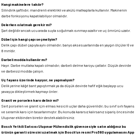
Hangi makinelere takılır?
Silindirik şaftlıdır; mandrenli elektrikli ve akülü matkaplarla kullanılır. Makinenin
darbe fonksiyonu kapatılabiliyor olmalıdır.
Delerken ıslatmak gerekir mi?
Şart değildir ancak ucu arada suyla soğutmak ısınmayı azaltır ve uç ömrünü uzatır.
Dübel için hangi çapı seçmeliyim?
Delik çapı dübel çapıyla aynı olmalıdır; banyo aksesuarlarında en yaygın ölçüler 6 ve
8 mm'dir.
Darbeli modda kullanılır mı?
Hayır. Darbe mutlaka kapalı olmalıdır; darbeli delme karoyu çatlatır. Düşük devirde
ve darbesiz modda çalışın.
Uç fayans üzerinde kayıyor, ne yapmalıyım?
Delik yerine kâğıt bant yapıştırmak ya da düşük devirde hafif eğik başlayıp ucu
yavaşça dikleştirmek kaymayı önler.
Granit ve porselen karo delinir mi?
Sert porselen ve granit için elmas kesicili uçlar daha güvenlidir; bu sınıf sırlı fayans
ve seramik karo için tasarlanmıştır. Bu konuda kararsız kalırsanız sipariş öncesinde
Ulupınar ekibinden birebir destek alabilirsiniz.
Bosch Yetkili Satıcısı Ulupınar Mühendislik güvencesiyle satın aldığınız bu
ürünün garanti süresini uzatmak için Bosch’un resmi Pro360 uygulamasını App