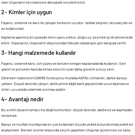
olan Ulupınar'ın tecrübesine danışarak seçebilirsiniz.
2- Kimler için uygun
Fayans, seramik ve karo ile çalışan herkesin ucudur: tadilat ekipleri, tesisatçılar ve
ev kullanıcıları.
Kaplama yapılmış bir yüzeyde ikinci şans yoktur; doğru uç seçmek işi ilk denemede
bitirir. Siparişiniz, Ulupınar'ın deposundan faturalı olarak aynı gün kargoya verilir.
3- Hangi malzemede kullanılır
Fayans, seramik karo, sırlı yüzey ve benzeri kırılgan kaplamalarda kullanılır. Sert
granit ve porselen karoda elmas kesicili uçlar daha güvenli sonuç verir.
Delerken makinenin DARBE fonksiyonu mutlaka KAPALI olmalıdır; darbe karoyu
çatlatır. Düşük devirde çalışın, delik yerine kâğıt bant yapıştırmak ucun kaymasını
önler, ucu arada ıslatmak ısınmayı azaltır.
4- Avantajı nedir
Bu sınıfın tasarım amacı hız değil kontroldür: düşük devirde, darbesiz ve kaymadan
ilerlemek.
Banyo ve mutfak montajında en çok kullanılan ölçüde yedek bulundurmak pratik bir
alışkanlıktır. Benzer ürünler arasında seçim yaparken Ulupınar güvencesi ve satış