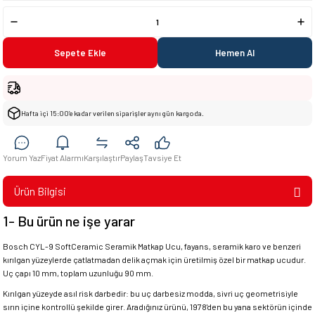
Sepete Ekle
Hemen Al
Hafta içi 15:00’e kadar verilen siparişler aynı gün kargoda.
Yorum Yaz
Fiyat Alarmı
Karşılaştır
Paylaş
Tavsiye Et
Ürün Bilgisi
1- Bu ürün ne işe yarar
Bosch CYL-9 SoftCeramic Seramik Matkap Ucu, fayans, seramik karo ve benzeri
kırılgan yüzeylerde çatlatmadan delik açmak için üretilmiş özel bir matkap ucudur.
Uç çapı 10 mm, toplam uzunluğu 90 mm.
Kırılgan yüzeyde asıl risk darbedir: bu uç darbesiz modda, sivri uç geometrisiyle
sırın içine kontrollü şekilde girer. Aradığınız ürünü, 1978'den bu yana sektörün içinde