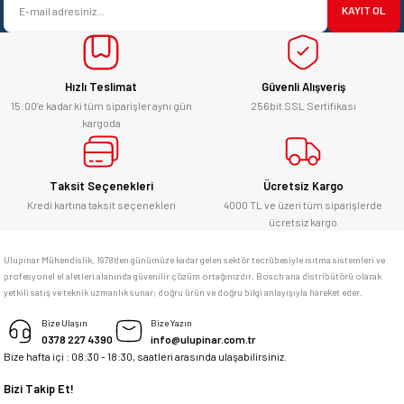
başarılı. hayırlı işler. teşekkürler.
KAYIT OL
Ürün fiyatı diğer sitelerden daha pahalı.
yücel çağatay uzun | 12/06/2026
Bu ürüne benzer farklı alternatifler olmalı.
Hızlı Teslimat
Güvenli Alışveriş
Kesinlikle orjinal ürün, güvenerek
alabilirsiniz.
15:00’e kadar ki tüm siparişler aynı gün
256bit SSL Sertifikası
kargoda
E... Ü... | 10/06/2026
Gönder
Bosch marka alet alacaksam kesinlikle
Taksit Seçenekleri
Ücretsiz Kargo
adresim Ulupınar.com.tr
Kredi kartına taksit seçenekleri
4000 TL ve üzeri tüm siparişlerde
ücretsiz kargo
F... C... | 14/05/2026
Ulupınar Mühendislik, 1978'den günümüze kadar gelen sektör tecrübesiyle ısıtma sistemleri ve
profesyonel el aletleri alanında güvenilir çözüm ortağınızdır. Bosch ana distribütörü olarak
memnun kaldım
yetkili satış ve teknik uzmanlık sunar; doğru ürün ve doğru bilgi anlayışıyla hareket eder.
M... K... | 04/05/2026
Bize Ulaşın
Bize Yazın
0378 227 4390
info@ulupinar.com.tr
Bize hafta içi : 08:30 - 18:30, saatleri arasında ulaşabilirsiniz.
Deneyimini Paylaş
Bizi Takip Et!