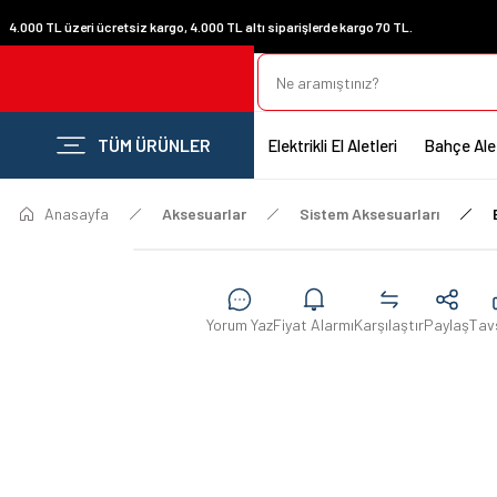
4.000 TL üzeri ücretsiz kargo, 4.000 TL altı siparişlerde kargo 70 TL.
TÜM ÜRÜNLER
Elektrikli El Aletleri
Bahçe Alet
Anasayfa
Aksesuarlar
Sistem Aksesuarları
Yorum Yaz
Fiyat Alarmı
Karşılaştır
Paylaş
Tav