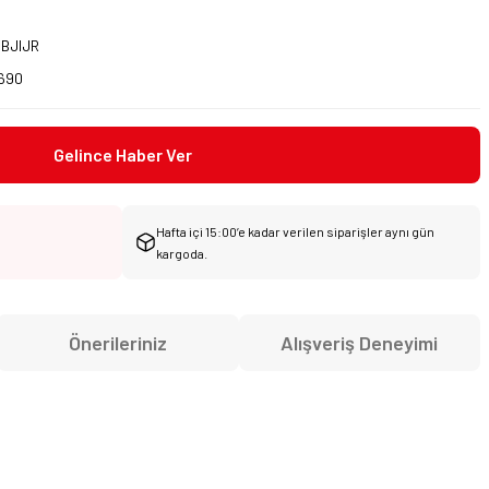
BJIJR
690
Gelince Haber Ver
Hafta içi 15:00’e kadar verilen siparişler aynı gün
kargoda.
Önerileriniz
Alışveriş Deneyimi