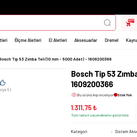
leri
Ölçme Aletleri
El Aletleri
Aksesuarlar
Dremel
Kayna
Bosch Tip 53 Zımba Teli (10 mm - 5000 Adet) - 1609200366
Bosch Tip 53 Zımba
1609200366
siye Et
Bu ürünü
kişi inceliyor
Stok Yok
1.311,75 ₺
Tüm taksit seçeneklerini görüntüle
Kategori
Sistem Akse