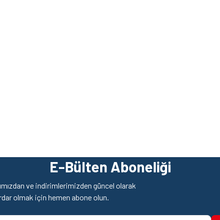
z gördüğünüz noktaları öneri formunu kullanarak tarafımıza iletebilirsiniz.
Ürün hakkında henüz soru sorulmamış.
Bu ürüne ilk yorumu siz yapın!
E-Bülten Aboneliği
Yorum Yaz
Soru Sor
mızdan ve indirimlerimizden güncel olarak
rdar olmak için hemen abone olun.