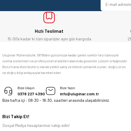
Bu ürüne benzer farklı alternatifler olmalı.
E... Ü... | 10/06/2026
Bosch marka alet alacaksam kesinlikle adresim Ulupınar.com.tr
Hızlı Teslimat
F... C... | 14/05/2026
15:00’e kadar ki tüm siparişler aynı gün kargoda
2
memnun kaldım
Ulupınar Mühendislik, 1978'den günümüze kadar gelen sektör tecrübesiyle
ısıtma sistemleri ve profesyonel el aletleri alanında güvenilir çözüm ortağınızdır.
M... K... | 04/05/2026
Bosch ana distribütörü olarak yetkili satış ve teknik uzmanlık sunar; doğru ürün
ve doğru bilgi anlayışıyla hareket eder.
Deneyimini Paylaş
Bize Ulaşın
Bize Yazın
0378 227 4390
info@ulupinar.com.tr
Bize hafta içi : 08:30 - 18:30, saatleri arasında ulaşabilirsiniz.
Bizi Takip Et!
Sosyal Medya hesaplarımızı takip edin!