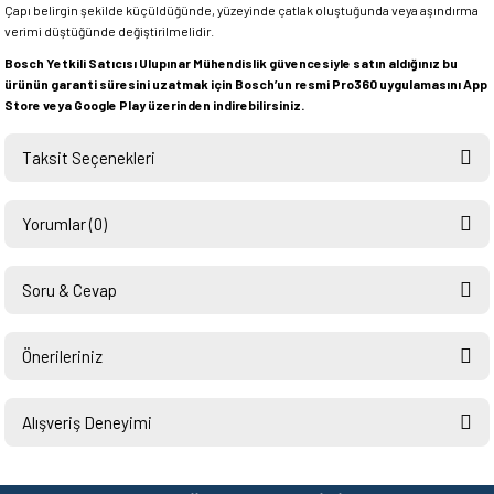
Çapı belirgin şekilde küçüldüğünde, yüzeyinde çatlak oluştuğunda veya aşındırma
verimi düştüğünde değiştirilmelidir.
Bosch Yetkili Satıcısı Ulupınar Mühendislik güvencesiyle satın aldığınız bu
ürünün garanti süresini uzatmak için Bosch’un resmi Pro360 uygulamasını App
Store veya Google Play üzerinden indirebilirsiniz.
Taksit Seçenekleri
Yorumlar (0)
Soru & Cevap
Bu ürüne ilk yorumu siz yapın!
Önerileriniz
Ürün hakkında henüz soru sorulmamış.
Yorum Yaz
Bu ürünün fiyat bilgisi, resim, ürün açıklamalarında ve diğer konularda
yetersiz gördüğünüz noktaları öneri formunu kullanarak tarafımıza
Alışveriş Deneyimi
Soru Sor
iletebilirsiniz.
Görüş ve önerileriniz için teşekkür ederiz.
Hızlı ve sorunsuz bir alışveriş.
Teşekkürler.