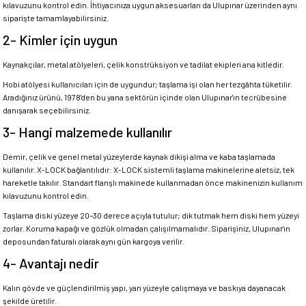
kılavuzunu kontrol edin. İhtiyacınıza uygun aksesuarları da Ulupınar üzerinden aynı
siparişte tamamlayabilirsiniz.
2- Kimler için uygun
Kaynakçılar, metal atölyeleri, çelik konstrüksiyon ve tadilat ekipleri ana kitledir.
Hobi atölyesi kullanıcıları için de uygundur; taşlama işi olan her tezgâhta tüketilir.
Aradığınız ürünü, 1978'den bu yana sektörün içinde olan Ulupınar'ın tecrübesine
danışarak seçebilirsiniz.
3- Hangi malzemede kullanılır
Demir, çelik ve genel metal yüzeylerde kaynak dikişi alma ve kaba taşlamada
kullanılır. X-LOCK bağlantılıdır: X-LOCK sistemli taşlama makinelerine aletsiz, tek
hareketle takılır. Standart flanşlı makinede kullanmadan önce makinenizin kullanım
kılavuzunu kontrol edin.
Taşlama diski yüzeye 20–30 derece açıyla tutulur; dik tutmak hem diski hem yüzeyi
zorlar. Koruma kapağı ve gözlük olmadan çalışılmamalıdır. Siparişiniz, Ulupınar'ın
deposundan faturalı olarak aynı gün kargoya verilir.
4- Avantajı nedir
Kalın gövde ve güçlendirilmiş yapı, yan yüzeyle çalışmaya ve baskıya dayanacak
şekilde üretilir.