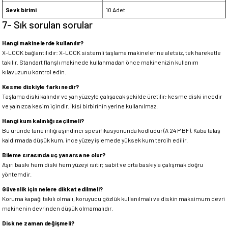
Sevk birimi
10 Adet
7- Sık sorulan sorular
Hangi makinelerde kullanılır?
X-LOCK bağlantılıdır: X-LOCK sistemli taşlama makinelerine aletsiz, tek hareketle
takılır. Standart flanşlı makinede kullanmadan önce makinenizin kullanım
kılavuzunu kontrol edin.
Kesme diskiyle farkı nedir?
Taşlama diski kalındır ve yan yüzeyle çalışacak şekilde üretilir; kesme diski incedir
ve yalnızca kesim içindir. İkisi birbirinin yerine kullanılmaz.
Hangi kum kalınlığı seçilmeli?
Bu üründe tane iriliği aşındırıcı spesifikasyonunda kodludur (A 24 P BF). Kaba talaş
kaldırmada düşük kum, ince yüzey işlemede yüksek kum tercih edilir.
Bileme sırasında uç yanarsa ne olur?
Aşırı baskı hem diski hem yüzeyi ısıtır; sabit ve orta baskıyla çalışmak doğru
yöntemdir.
Güvenlik için nelere dikkat edilmeli?
Koruma kapağı takılı olmalı, koruyucu gözlük kullanılmalı ve diskin maksimum devri
makinenin devrinden düşük olmamalıdır.
Disk ne zaman değişmeli?