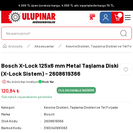
4.000 TL üzeri ücretsiz kargo, 4.000 TL altı siparişlerde kargo 70 TL.
Anasayfa
Aksesuarlar
Kesme Diskleri, Taşlama Diskleri ve Tel Fır
Bosch X-Lock 125x6 mm Metal Taşlama Diski
(X-Lock Sistem) - 2608619366
Bu ürünü
kişi inceliyor
Stok Var
120,84 ₺
(%2,00)
HAVALE İNDİRİMİ
Tüm taksit seçeneklerini görüntüle
Kategori
Kesme Diskleri, Taşlama Diskleri ve Tel Fırçalar
Marka
Bosch
Stok Kodu
2608619366
Barkod Kodu
3165140991063