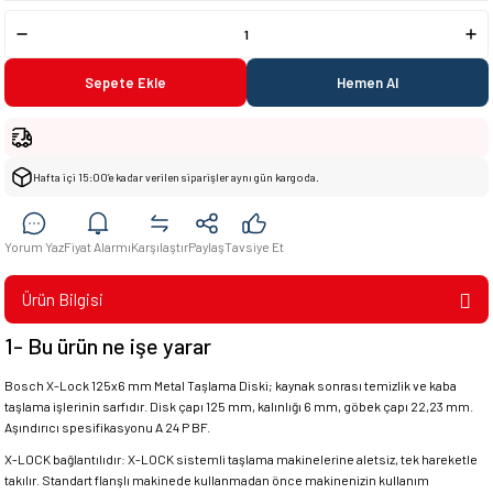
Sepete Ekle
Hemen Al
Hafta içi 15:00’e kadar verilen siparişler aynı gün kargoda.
Yorum Yaz
Fiyat Alarmı
Karşılaştır
Paylaş
Tavsiye Et
Ürün Bilgisi
1- Bu ürün ne işe yarar
Bosch X-Lock 125x6 mm Metal Taşlama Diski; kaynak sonrası temizlik ve kaba
taşlama işlerinin sarfıdır. Disk çapı 125 mm, kalınlığı 6 mm, göbek çapı 22,23 mm.
Aşındırıcı spesifikasyonu A 24 P BF.
X-LOCK bağlantılıdır: X-LOCK sistemli taşlama makinelerine aletsiz, tek hareketle
takılır. Standart flanşlı makinede kullanmadan önce makinenizin kullanım