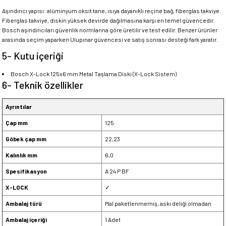
Aşındırıcı yapısı: alüminyum oksit tane, ısıya dayanıklı reçine bağ, fiberglas takviye.
Fiberglas takviye, diskin yüksek devirde dağılmasına karşı en temel güvencedir.
Bosch aşındırıcıları güvenlik normlarına göre üretilir ve test edilir. Benzer ürünler
arasında seçim yaparken Ulupınar güvencesi ve satış sonrası desteği fark yaratır.
5- Kutu içeriği
Bosch X-Lock 125x6 mm Metal Taşlama Diski (X-Lock Sistem)
6- Teknik özellikler
Ayrıntılar
Çap mm
125
Göbek çap mm
22,23
Kalınlık mm
6,0
Spesifikasyon
A 24 P BF
X-LOCK
✓
Ambalaj türü
Mal paketlenmemiş, askı deliği olmadan
Ambalaj içeriği
1 Adet