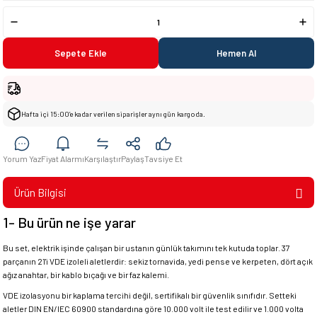
Sepete Ekle
Hemen Al
Hafta içi 15:00’e kadar verilen siparişler aynı gün kargoda.
Yorum Yaz
Fiyat Alarmı
Karşılaştır
Paylaş
Tavsiye Et
Ürün Bilgisi
1- Bu ürün ne işe yarar
Bu set, elektrik işinde çalışan bir ustanın günlük takımını tek kutuda toplar. 37
parçanın 21'i VDE izoleli aletlerdir: sekiz tornavida, yedi pense ve kerpeten, dört açık
ağız anahtar, bir kablo bıçağı ve bir faz kalemi.
VDE izolasyonu bir kaplama tercihi değil, sertifikalı bir güvenlik sınıfıdır. Setteki
aletler DIN EN/IEC 60900 standardına göre 10.000 volt ile test edilir ve 1.000 volta