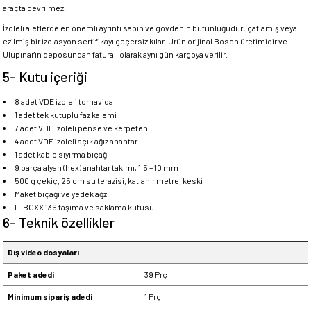
araçta devrilmez.
İzoleli aletlerde en önemli ayrıntı sapın ve gövdenin bütünlüğüdür; çatlamış veya
ezilmiş bir izolasyon sertifikayı geçersiz kılar. Ürün orijinal Bosch üretimidir ve
Ulupınar'ın deposundan faturalı olarak aynı gün kargoya verilir.
5- Kutu içeriği
8 adet VDE izoleli tornavida
1 adet tek kutuplu faz kalemi
7 adet VDE izoleli pense ve kerpeten
4 adet VDE izoleli açık ağız anahtar
1 adet kablo sıyırma bıçağı
9 parça alyan (hex) anahtar takımı, 1,5 – 10 mm
500 g çekiç, 25 cm su terazisi, katlanır metre, keski
Maket bıçağı ve yedek ağzı
L-BOXX 136 taşıma ve saklama kutusu
6- Teknik özellikler
Dış video dosyaları
Paket adedi
39 Prç
Minimum sipariş adedi
1 Prç