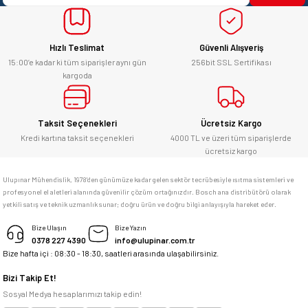
yücel çağatay uzun | 12/06/2026
Bu ürüne benzer farklı alternatifler olmalı.
Hızlı Teslimat
Güvenli Alışveriş
Kesinlikle orjinal ürün, güvenerek
alabilirsiniz.
15:00’e kadar ki tüm siparişler aynı gün
256bit SSL Sertifikası
kargoda
E... Ü... | 10/06/2026
Gönder
Bosch marka alet alacaksam kesinlikle
Taksit Seçenekleri
Ücretsiz Kargo
adresim Ulupınar.com.tr
Kredi kartına taksit seçenekleri
4000 TL ve üzeri tüm siparişlerde
ücretsiz kargo
F... C... | 14/05/2026
Ulupınar Mühendislik, 1978'den günümüze kadar gelen sektör tecrübesiyle ısıtma sistemleri ve
profesyonel el aletleri alanında güvenilir çözüm ortağınızdır. Bosch ana distribütörü olarak
memnun kaldım
yetkili satış ve teknik uzmanlık sunar; doğru ürün ve doğru bilgi anlayışıyla hareket eder.
M... K... | 04/05/2026
Bize Ulaşın
Bize Yazın
0378 227 4390
info@ulupinar.com.tr
Bize hafta içi : 08:30 - 18:30, saatleri arasında ulaşabilirsiniz.
Deneyimini Paylaş
Bizi Takip Et!
Sosyal Medya hesaplarımızı takip edin!