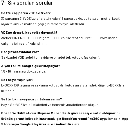
7- Sık sorulan sorular
Sette kaç parça VDE aleti var?
37 parçanın 21'i VDE izoleli alettir; kalan 16 parça çekiç, su terazisi, metre, keski,
alyan takımı ve maket bıçağı gibi tamamlayıcı aletlerdir.
VDE ne demek, kaç volta dayanıklı?
Aletler DIN EN/IEC 60900'e göre 10.000 volt ile test edilir ve 1.000 volta kadar
çalışma için sertifikalandırılır.
Hangi tornavidalar var?
Sekiz adet VDE izoleli tornavida ve bir adet tek kutuplu faz kalemi.
Alyan takımı hangi ölçüleri kapsıyor?
1,5 – 10 mm arası dokuz parça.
Set neyle taşınıyor?
L-BOXX 136 taşıma ve saklama kutusuyla; kutu aynı sistemdeki diğer L-BOXX'lara
kilitlenir.
Sette lokma veya cırcır takımı var mı?
Hayır. Set VDE izoleli el aletleri ve tamamlayıcı aletlerden oluşur.
Bosch Yetkili Satıcısı Ulupınar Mühendislik güvencesiyle satın aldığınız bu
ürünün garanti süresini uzatmak için Bosch’un resmi Pro360 uygulamasını App
Store veya Google Play üzerinden indirebilirsiniz.