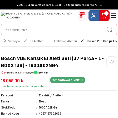
4.000 TL üzeri ücretsiz kargo, 4.000 TL altı siparişlerde kargo 70 TL.
Anasayfa
El Aletleri
Elektrikçi Aletleri
Bosch VDE Karışık El 
Bosch VDE Karışık El Aleti Seti (37 Parça - L-
BOXX 136) - 1600A02NG4
Bu ürünü
kişi inceliyor
Stok Var
16.059,00 ₺
(%2,00)
HAVALE İNDİRİMİ
Tüm taksit seçeneklerini görüntüle
Kategori
Elektrikçi Aletleri
Marka
Bosch
Stok Kodu
1600A02NG4
Barkod Kodu
4053423302639