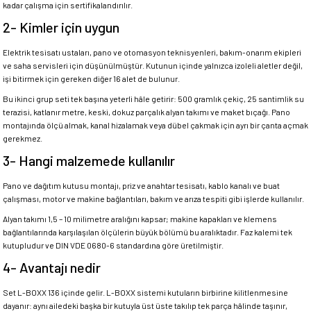
kadar çalışma için sertifikalandırılır.
2- Kimler için uygun
Elektrik tesisatı ustaları, pano ve otomasyon teknisyenleri, bakım-onarım ekipleri
ve saha servisleri için düşünülmüştür. Kutunun içinde yalnızca izoleli aletler değil,
işi bitirmek için gereken diğer 16 alet de bulunur.
Bu ikinci grup seti tek başına yeterli hâle getirir: 500 gramlık çekiç, 25 santimlik su
terazisi, katlanır metre, keski, dokuz parçalık alyan takımı ve maket bıçağı. Pano
montajında ölçü almak, kanal hizalamak veya dübel çakmak için ayrı bir çanta açmak
gerekmez.
3- Hangi malzemede kullanılır
Pano ve dağıtım kutusu montajı, priz ve anahtar tesisatı, kablo kanalı ve buat
çalışması, motor ve makine bağlantıları, bakım ve arıza tespiti gibi işlerde kullanılır.
Alyan takımı 1,5 – 10 milimetre aralığını kapsar; makine kapakları ve klemens
bağlantılarında karşılaşılan ölçülerin büyük bölümü bu aralıktadır. Faz kalemi tek
kutupludur ve DIN VDE 0680-6 standardına göre üretilmiştir.
4- Avantajı nedir
Set L-BOXX 136 içinde gelir. L-BOXX sistemi kutuların birbirine kilitlenmesine
dayanır: aynı ailedeki başka bir kutuyla üst üste takılıp tek parça hâlinde taşınır,