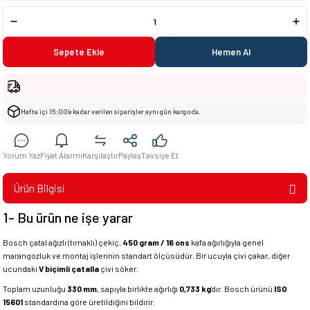
Sepete Ekle
Hemen Al
Hafta içi 15:00’e kadar verilen siparişler aynı gün kargoda.
Yorum Yaz
Fiyat Alarmı
Karşılaştır
Paylaş
Tavsiye Et
Ürün Bilgisi
1- Bu ürün ne işe yarar
Bosch çatal ağızlı (tırnaklı) çekiç,
450 gram / 16 ons
kafa ağırlığıyla genel
marangozluk ve montaj işlerinin standart ölçüsüdür. Bir ucuyla çivi çakar, diğer
ucundaki
V biçimli çatalla
çivi söker.
Toplam uzunluğu
330 mm
, sapıyla birlikte ağırlığı
0,733 kg
'dır. Bosch ürünü
ISO
15601
standardına göre üretildiğini bildirir.