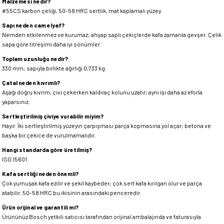
Malzemesi nedir?
#55CS karbon çeliği, 50-58 HRC sertlik, mat kaplamalı yüzey.
Sapı neden cam elyaf?
Nemden etkilenmez ve kurumaz; ahşap saplı çekiçlerde kafa zamanla gevşer. Çelik
sapa göre titreşimi daha iyi sönümler.
Toplam uzunluğu nedir?
330 mm; sapıyla birlikte ağırlığı 0,733 kg.
Çatal neden kıvrımlı?
Aşağı doğru kıvrım, çivi çekerken kaldıraç kolunu uzatır; aynı işi daha az eforla
yaparsınız.
Sertleştirilmiş çiviye vurabilir miyim?
Hayır. İki sertleştirilmiş yüzeyin çarpışması parça kopmasına yol açar; betona ve
başka bir çekice de vurulmamalıdır.
Hangi standarda göre üretilmiş?
ISO 15601.
Kafa sertliği neden önemli?
Çok yumuşak kafa ezilir ve şekil kaybeder; çok sert kafa kırılgan olur ve parça
atabilir. 50-58 HRC bu ikisinin arasındaki penceredir.
Ürün orijinal ve garantili mi?
Ürününüz Bosch yetkili satıcısı tarafından orijinal ambalajında ve faturasıyla