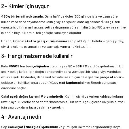
2- Kimler için uygun
450 g bir tercih noktasıdır.
Daha hafif çekiçler (300 g) ince işte ve uzun süre
kullanımda daha az yorar ama kalın çiviyi zor çakar; daha ağır olanlar (700 g+) tek
vuruşta iş bitirir ama hassasiyeti ve dayanma süresini düşürür. 450 g, ev ve şantiye
işlerinin büyük kısmını tek çekiçle karşılayan ölçüdür.
Bosch, kafanın
ekstra geniş vuruş alanına
sahip olduğunu belirtir — geniş yüzey,
çiviyi ıskalama payını artırır ve parmağa vurma riskini azaltır.
3- Hangi malzemede kullanılır
Kafa
#55CS karbon çeliğinden
üretilmiş ve
50 – 58 HRC
sertliğe getirilmiştir. Bu
aralık çekiç kafası için doğru penceredir: daha yumuşak bir kafa çiviye vurdukça
ezilir ve şekil kaybeder; daha sert bir kafa ise kırılgan hâle gelir ve
parça atabilir
—
çekiçte en tehlikeli arıza budur. Yüzey
mat kaplamalıdır
ve Bosch bunu pas
direncine bağlar.
Çatal
aşağı doğru kıvrımlı V biçimindedir
. Kıvrım, çiviyi çekerken kaldıraç kolunu
uzatır: aynı kuvvetle daha az efor harcarsınız. Düz çatallı çekiçlerde çiviyi kaldırmak
için sapı çok daha fazla çevirmek gerekir.
4- Avantajı nedir
Sap
cam elyaf (fiberglas) göbeklidir
ve yumuşak kavramalı ergonomik yüzeye