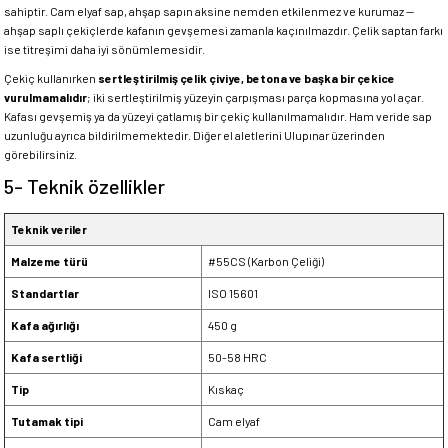
sahiptir. Cam elyaf sap, ahşap sapın aksine nemden etkilenmez ve kurumaz —
ahşap saplı çekiçlerde kafanın gevşemesi zamanla kaçınılmazdır. Çelik saptan farkı
ise titreşimi daha iyi sönümlemesidir.
Çekiç kullanırken
sertleştirilmiş çelik çiviye, betona ve başka bir çekice
vurulmamalıdır
; iki sertleştirilmiş yüzeyin çarpışması parça kopmasına yol açar.
Kafası gevşemiş ya da yüzeyi çatlamış bir çekiç kullanılmamalıdır. Ham veride sap
uzunluğu ayrıca bildirilmemektedir. Diğer el aletlerini Ulupınar üzerinden
görebilirsiniz.
5- Teknik özellikler
Teknik veriler
Malzeme türü
#55CS (Karbon Çeliği)
Standartlar
ISO 15601
Kafa ağırlığı
450 g
Kafa sertliği
50-58 HRC
Tip
Kıskaç
Tutamak tipi
Cam elyaf