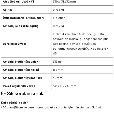
Alet ölçüleri (U x G x Y)
330 x 131 x 32 mm
Ağırlık
0,733 kg
Ürün kategorisi alt bölümleri
El aletleri
Ambalaj ile birlikte ağırlığı
0,734 kg
Elektrikli el aletinin A-dereceli gürültü
seviyesi tipik olarak şu değerlere sahiptir:
Gürültü seviyesi
Ses basıncı seviyesi dB(A); Ses
performansı seviyesi dB(A). K belirsizliği=
dB.
Ambalaj ölçüleri (uzunluk)
333 mm
Ambalaj ölçüleri (genişlik)
132 mm
Ambalaj ölçüleri (yükseklik)
46 mm
Paket ölçüleri (U x G x Y)
333 x 132 x 46 mm
6- Sık sorulan sorular
Kafa ağırlığı nedir?
450 gram (16 ons) — genel marangozluk ve montaj işlerinin standart ölçüsü.