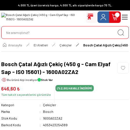
4.000 TL üzeri ücretsiz kargo, 4.000 TL altı siparişlerde kargo 70 TL.
Anasayfa
El Aletleri
Çekiçler
Bosch Çatal Ağızlı Çekiç (450
Bosch Çatal Ağızlı Çekiç (450 g - Cam Elyaf
Sap - ISO 15601) - 1600A02ZA2
Bu ürünü
kişi inceliyor
Stok Var
646,60 ₺
(%2,00)
HAVALE İNDİRİMİ
Tüm taksit seçeneklerini görüntüle
Kategori
Çekiçler
Marka
Bosch
Stok Kodu
1600A02ZA2
Barkod Kodu
4053423254389