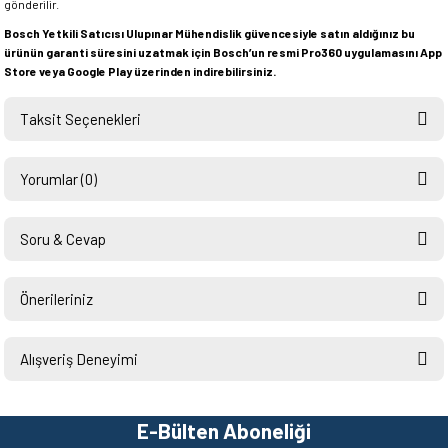
gönderilir.
Bosch Yetkili Satıcısı Ulupınar Mühendislik güvencesiyle satın aldığınız bu
ürünün garanti süresini uzatmak için Bosch’un resmi Pro360 uygulamasını App
Store veya Google Play üzerinden indirebilirsiniz.
Taksit Seçenekleri
Yorumlar (0)
Soru & Cevap
Bu ürüne ilk yorumu siz yapın!
Önerileriniz
Ürün hakkında henüz soru sorulmamış.
Yorum Yaz
Bu ürünün fiyat bilgisi, resim, ürün açıklamalarında ve diğer konularda
yetersiz gördüğünüz noktaları öneri formunu kullanarak tarafımıza
Alışveriş Deneyimi
Soru Sor
iletebilirsiniz.
Görüş ve önerileriniz için teşekkür ederiz.
Hızlı ve sorunsuz bir alışveriş.
Teşekkürler.
E-Bülten Aboneliği
Ürün resmi kalitesiz, bozuk veya görüntülenemiyor.