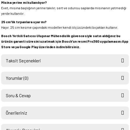
Misina yerine mi kullanılıyor?
Evet, misina başlığının yerine takılır; sert ve odunsu saplarda misinanın yetmediği
yerde kullanılır.
25 cm'lik tırpanlara uyar mı?
Hayır. 25 cm kesme çapındaki modeller kendi ölçüsündeki bıçakları kullanır.
Bosch Yetkili Satıcısı Ulupınar Mühendislik güvencesiyle satın aldığınız bu
ürünün garanti süresini uzatmak için Bosch’un resmi Pro360 uygulamasını App
Store veya Google Play üzerinden indirebilirsiniz.
Taksit Seçenekleri
Yorumlar (0)
Soru & Cevap
Bu ürüne ilk yorumu siz yapın!
Önerileriniz
Ürün hakkında henüz soru sorulmamış.
Yorum Yaz
Bu ürünün fiyat bilgisi, resim, ürün açıklamalarında ve diğer konularda
yetersiz gördüğünüz noktaları öneri formunu kullanarak tarafımıza