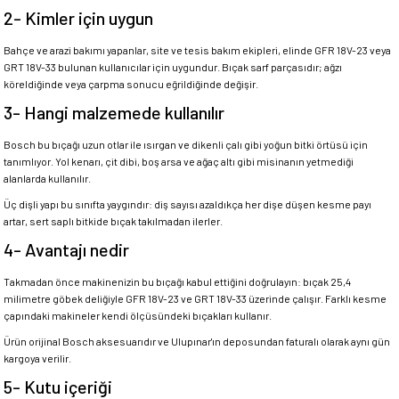
2- Kimler için uygun
Bahçe ve arazi bakımı yapanlar, site ve tesis bakım ekipleri, elinde GFR 18V-23 veya
GRT 18V-33 bulunan kullanıcılar için uygundur. Bıçak sarf parçasıdır; ağzı
köreldiğinde veya çarpma sonucu eğrildiğinde değişir.
3- Hangi malzemede kullanılır
Bosch bu bıçağı uzun otlar ile ısırgan ve dikenli çalı gibi yoğun bitki örtüsü için
tanımlıyor. Yol kenarı, çit dibi, boş arsa ve ağaç altı gibi misinanın yetmediği
alanlarda kullanılır.
Üç dişli yapı bu sınıfta yaygındır: diş sayısı azaldıkça her dişe düşen kesme payı
artar, sert saplı bitkide bıçak takılmadan ilerler.
4- Avantajı nedir
Takmadan önce makinenizin bu bıçağı kabul ettiğini doğrulayın: bıçak 25,4
milimetre göbek deliğiyle GFR 18V-23 ve GRT 18V-33 üzerinde çalışır. Farklı kesme
çapındaki makineler kendi ölçüsündeki bıçakları kullanır.
Ürün orijinal Bosch aksesuarıdır ve Ulupınar'ın deposundan faturalı olarak aynı gün
kargoya verilir.
5- Kutu içeriği