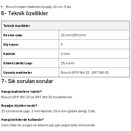
Bosch tırpan makinesi bıçağı, 23 cm, 3 diş
6- Teknik özellikler
Teknik özellikler
Kesme çapı
23 cm (230 mm)
Diş sayısı
3
Kalınlık
2 mm
Göbek (delik) çapı
25,4 mm
Uyumlu makineler
Bosch GFR 18V-23 · GRT 18V-33
7- Sık sorulan sorular
Hangi makinelere takılır?
Bosch GFR 18V-23 ve GRT 18V-33 modellerine.
Bıçağın ölçüleri nedir?
23 cm kesme çapı, 2 mm kalınlık, 25,4 mm göbek deliği, 3 diş.
Hangi bitkilerde kullanılır?
Uzun otlar ile ısırgan ve dikenli çalı gibi yoğun bitki örtüsünde.