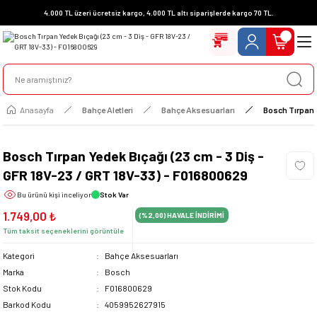
4.000 TL üzeri ücretsiz kargo, 4.000 TL altı siparişlerde kargo 70 TL.
Anasayfa
Bahçe Aletleri
Bahçe Aksesuarları
Bosch Tırpan Y
Bosch Tırpan Yedek Bıçağı (23 cm - 3 Diş -
GFR 18V-23 / GRT 18V-33) - F016800629
Bu ürünü
kişi inceliyor
Stok Var
1.749,00 ₺
(%2,00)
HAVALE İNDİRİMİ
Tüm taksit seçeneklerini görüntüle
Kategori
Bahçe Aksesuarları
Marka
Bosch
Stok Kodu
F016800629
Barkod Kodu
4059952627915