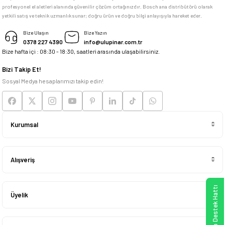
profesyonel el aletleri alanında güvenilir çözüm ortağınızdır. Bosch ana distribütörü olarak
memnun kaldım
yetkili satış ve teknik uzmanlık sunar; doğru ürün ve doğru bilgi anlayışıyla hareket eder.
M... K... | 04/05/2026
Bize Ulaşın
Bize Yazın
0378 227 4390
info@ulupinar.com.tr
Bize hafta içi : 08:30 - 18:30, saatleri arasında ulaşabilirsiniz.
Deneyimini Paylaş
Bizi Takip Et!
Sosyal Medya hesaplarımızı takip edin!
Kurumsal
Alışveriş
WhatsApp Destek Hattı
Üyelik