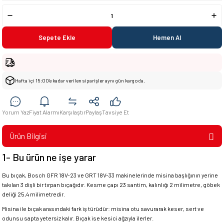
Sepete Ekle
Hemen Al
Hafta içi 15:00’e kadar verilen siparişler aynı gün kargoda.
Yorum Yaz
Fiyat Alarmı
Karşılaştır
Paylaş
Tavsiye Et
Ürün Bilgisi
1- Bu ürün ne işe yarar
Bu bıçak, Bosch GFR 18V-23 ve GRT 18V-33 makinelerinde misina başlığının yerine
takılan 3 dişli bir tırpan bıçağıdır. Kesme çapı 23 santim, kalınlığı 2 milimetre, göbek
deliği 25,4 milimetredir.
Misina ile bıçak arasındaki fark iş türüdür: misina otu savurarak keser, sert ve
odunsu sapta yetersiz kalır. Bıçak ise kesici ağzıyla ilerler.