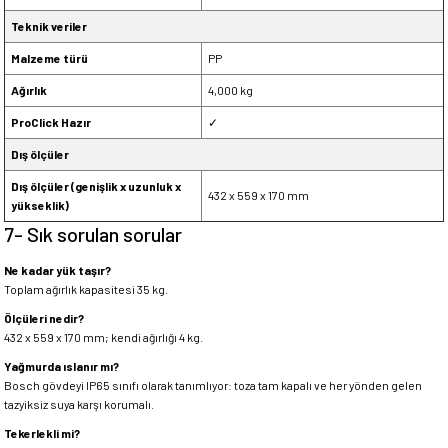
Teknik veriler
Malzeme türü
PP
Ağırlık
4,000 kg
ProClick Hazır
✓
Dış ölçüler
Dış ölçüler (genişlik x uzunluk x
432 x 559 x 170 mm
yükseklik)
7- Sık sorulan sorular
Ne kadar yük taşır?
Toplam ağırlık kapasitesi 35 kg.
Ölçüleri nedir?
432 x 559 x 170 mm; kendi ağırlığı 4 kg.
Yağmurda ıslanır mı?
Bosch gövdeyi IP65 sınıfı olarak tanımlıyor: toza tam kapalı ve her yönden gelen
tazyiksiz suya karşı korumalı.
Tekerlekli mi?