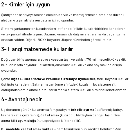
2- Kimler için uygun
Şantiyeden şantiyeye taşınan ekipler, servis ve montaj firmaları, aracında düzenli
alet parkı taşımak isteyen ustalar için uygundur.
Sistem çantasının tek kutudan farkı istiflenebilirliktir: kutular birbirine kenetlenir
ve tek parça hâlinde taşınır. Bu, araç kasasında dağılan aleti aramakla geçen zamanı
ortadan kaldırır. Diğer L-BOXX boylarını Ulupınar üzerinden görebilirsiniz.
3- Hangi malzemede kullanılır
Doğrudan bir iş yapmaz; alet ve aksesuar taşır ve saklar. 170 milimetrelik yükseklik
bu ailenin orta boyudur — el aletleri, aksesuar kutuları ve orta boy makineler için
uygundur.
Çanta
diğer L-BOXX'larla ve ProClick sistemiyle uyumludur
; farklı boydaki kutular
üst üste kenetlenir. Satın almadan önce elinizdeki kutuların bu sisteme ait
olduğundan emin olmalısınız — farklı marka sistem kutuları birbirine kenetlenmez.
4- Avantajı nedir
Üç donanım günlük kullanımda fark yaratıyor:
tek elle ayırma
(istiflenmiş kutuyu
tek hareketle çözersiniz),
ön tutamak
(kutu dolu hâldeyken dengeli taşınır) ve
asma kilit uyumluluğu
(kutu şantiyede kilitlenebilir).
Bu modelde yan tutamak yoktur
— ham teknik veri bunu açıkça belirtiyor. Ağır