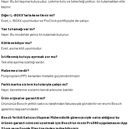
Hayır. Bu bir taşıma kutusudur, çekme kolu ve tekerleği yoktur; ön tutamaktan elle
taşınır.
Diğer L-BOXX'larla kenetlenir mi?
Evet, L-BOXX uyumludur ve ProClick portföyüyle de çalışır.
Yan tutamağı var mı?
Hayır. Bu modelde yalnız ön tutamak bulunur.
Kilitlenebiliyor mu?
Evet, asma kilit uyumludur.
İstiflenmiş kutuyu ayırmak zor mu?
Tek elle ayırma özelliği vardır.
Malzemesi nedir?
Polipropilen (PP); kenarları metalle güçlendirilmiştir.
Farklı marka sistem kutularıyla çalışır mı?
Hayır, kenetleme sistemi kendi ailesine özeldir.
Ürün orijinal ve garantili mi?
Ürününüz Bosch yetkili satıcısı tarafından faturasıyla gönderilir ve resmi Bosch
garantisi kapsamındadır.
Bosch Yetkili Satıcısı Ulupınar Mühendislik güvencesiyle satın aldığınız bu
ürünün garanti süresini uzatmak için Bosch’un resmi Pro360 uygulamasını App
Store veya Google Play üzerinden indirebilirsiniz.