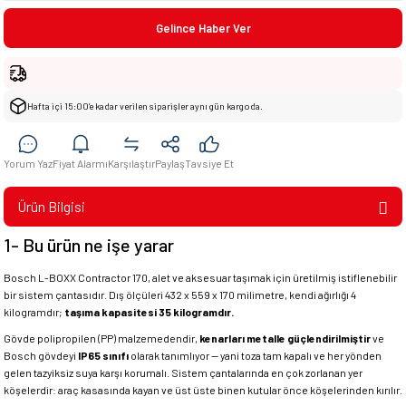
Gelince Haber Ver
Hafta içi 15:00’e kadar verilen siparişler aynı gün kargoda.
Yorum Yaz
Fiyat Alarmı
Karşılaştır
Paylaş
Tavsiye Et
Ürün Bilgisi
1- Bu ürün ne işe yarar
Bosch L-BOXX Contractor 170, alet ve aksesuar taşımak için üretilmiş istiflenebilir
bir sistem çantasıdır. Dış ölçüleri 432 x 559 x 170 milimetre, kendi ağırlığı 4
kilogramdır;
taşıma kapasitesi 35 kilogramdır.
Gövde polipropilen (PP) malzemedendir,
kenarları metalle güçlendirilmiştir
ve
Bosch gövdeyi
IP65 sınıfı
olarak tanımlıyor — yani toza tam kapalı ve her yönden
gelen tazyiksiz suya karşı korumalı. Sistem çantalarında en çok zorlanan yer
köşelerdir: araç kasasında kayan ve üst üste binen kutular önce köşelerinden kırılır.