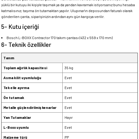
yüklü bir kutuyu iki kişiyle taşımak ya da yandan kavramak istiyorsanız bunu hesaba
katmalısınız; taşıma ön tutamaktan yapılır. Ulupınar'ın deposundan faturalı olarak
gönderilen çanta, siparişinizin ardından aynı gün kargoya verilir.
5- Kutu içeriği
Bosch L-BOXX Contractor 170 takım çantası (432 x 559 x 170 mm)
6- Teknik özellikler
Tanım
Toplam ağırlık kapasitesi
35 kg
Asma kilit uyumluluğu
Evet
Tek elle ayırma
Evet
Ön tutamak
Evet
Metalle güçlendirilmiş kenarlar
Evet
Yan Tutamaklar
Hayır
L-Boxx uyumlu
Evet
Malzeme türü
PP