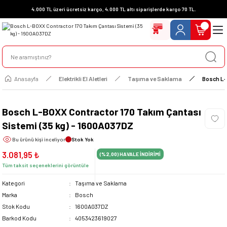
4.000 TL üzeri ücretsiz kargo, 4.000 TL altı siparişlerde kargo 70 TL.
Anasayfa
Elektrikli El Aletleri
Taşıma ve Saklama
Bosch L-
Bosch L-BOXX Contractor 170 Takım Çantası
Sistemi (35 kg) - 1600A037DZ
Bu ürünü
kişi inceliyor
Stok Yok
3.081,95 ₺
(%2,00)
HAVALE İNDİRİMİ
Tüm taksit seçeneklerini görüntüle
Kategori
Taşıma ve Saklama
Marka
Bosch
Stok Kodu
1600A037DZ
Barkod Kodu
4053423619027