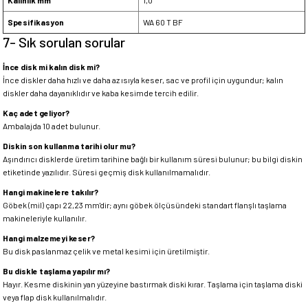
Kalınlık mm
1,0
Spesifikasyon
WA 60 T BF
7- Sık sorulan sorular
İnce disk mi kalın disk mi?
İnce diskler daha hızlı ve daha az ısıyla keser, sac ve profil için uygundur; kalın
diskler daha dayanıklıdır ve kaba kesimde tercih edilir.
Kaç adet geliyor?
Ambalajda 10 adet bulunur.
Diskin son kullanma tarihi olur mu?
Aşındırıcı disklerde üretim tarihine bağlı bir kullanım süresi bulunur; bu bilgi diskin
etiketinde yazılıdır. Süresi geçmiş disk kullanılmamalıdır.
Hangi makinelere takılır?
Göbek (mil) çapı 22,23 mm'dir; aynı göbek ölçüsündeki standart flanşlı taşlama
makineleriyle kullanılır.
Hangi malzemeyi keser?
Bu disk paslanmaz çelik ve metal kesimi için üretilmiştir.
Bu diskle taşlama yapılır mı?
Hayır. Kesme diskinin yan yüzeyine bastırmak diski kırar. Taşlama için taşlama diski
veya flap disk kullanılmalıdır.