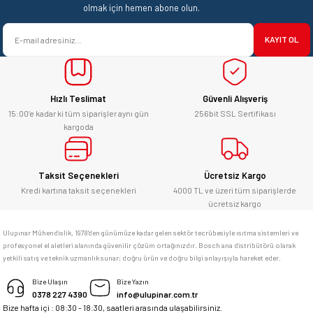
Ürün açıklamasında eksik bilgiler bulunuyor.
olmak için hemen abone olun.
satışı ve alış veriş deneyimi gayet
Ürün bilgilerinde hatalar bulunuyor.
başarılı. hayırlı işler. teşekkürler.
KAYIT OL
Ürün fiyatı diğer sitelerden daha pahalı.
yücel çağatay uzun | 12/06/2026
Bu ürüne benzer farklı alternatifler olmalı.
Hızlı Teslimat
Güvenli Alışveriş
Kesinlikle orjinal ürün, güvenerek
alabilirsiniz.
15:00’e kadar ki tüm siparişler aynı gün
256bit SSL Sertifikası
kargoda
E... Ü... | 10/06/2026
Gönder
Bosch marka alet alacaksam kesinlikle
Taksit Seçenekleri
Ücretsiz Kargo
adresim Ulupınar.com.tr
Kredi kartına taksit seçenekleri
4000 TL ve üzeri tüm siparişlerde
ücretsiz kargo
F... C... | 14/05/2026
Ulupınar Mühendislik, 1978'den günümüze kadar gelen sektör tecrübesiyle ısıtma sistemleri ve
profesyonel el aletleri alanında güvenilir çözüm ortağınızdır. Bosch ana distribütörü olarak
memnun kaldım
yetkili satış ve teknik uzmanlık sunar; doğru ürün ve doğru bilgi anlayışıyla hareket eder.
M... K... | 04/05/2026
Bize Ulaşın
Bize Yazın
0378 227 4390
info@ulupinar.com.tr
Bize hafta içi : 08:30 - 18:30, saatleri arasında ulaşabilirsiniz.