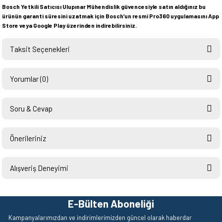
Bosch Yetkili Satıcısı Ulupınar Mühendislik güvencesiyle satın aldığınız bu
ürünün garanti süresini uzatmak için Bosch’un resmi Pro360 uygulamasını App
Store veya Google Play üzerinden indirebilirsiniz.
Taksit Seçenekleri
Yorumlar (0)
Soru & Cevap
Bu ürüne ilk yorumu siz yapın!
Önerileriniz
Ürün hakkında henüz soru sorulmamış.
Yorum Yaz
Bu ürünün fiyat bilgisi, resim, ürün açıklamalarında ve diğer konularda
yetersiz gördüğünüz noktaları öneri formunu kullanarak tarafımıza
Alışveriş Deneyimi
Soru Sor
iletebilirsiniz.
Görüş ve önerileriniz için teşekkür ederiz.
Hızlı ve sorunsuz bir alışveriş.
Teşekkürler.
E-Bülten Aboneliği
Ürün resmi kalitesiz, bozuk veya görüntülenemiyor.
Mehmet Kendi | 18/06/2026
Kampanyalarımızdan ve indirimlerimizden güncel olarak haberdar