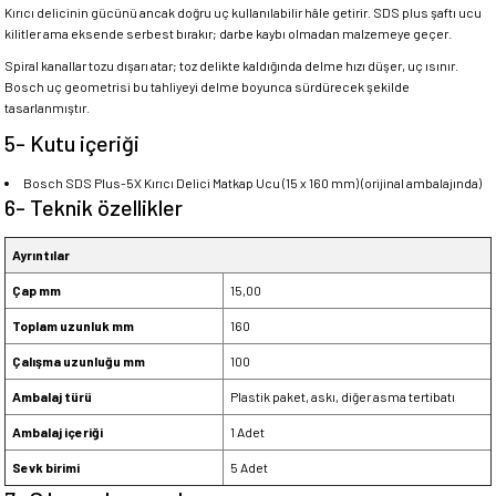
Kırıcı delicinin gücünü ancak doğru uç kullanılabilir hâle getirir. SDS plus şaftı ucu
kilitler ama eksende serbest bırakır; darbe kaybı olmadan malzemeye geçer.
Spiral kanallar tozu dışarı atar; toz delikte kaldığında delme hızı düşer, uç ısınır.
Bosch uç geometrisi bu tahliyeyi delme boyunca sürdürecek şekilde
tasarlanmıştır.
5- Kutu içeriği
Bosch SDS Plus-5X Kırıcı Delici Matkap Ucu (15 x 160 mm) (orijinal ambalajında)
6- Teknik özellikler
Ayrıntılar
Çap mm
15,00
Toplam uzunluk mm
160
Çalışma uzunluğu mm
100
Ambalaj türü
Plastik paket, askı, diğer asma tertibatı
Ambalaj içeriği
1 Adet
Sevk birimi
5 Adet