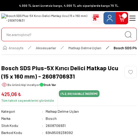
4.000 TL üzeri ücretsiz kargo, 4.000 TL altı siparişlerde kargo 70 TL.
Anasayfa
Aksesuarlar
Matkap Delme Uçları
Bosch SDS Plus
Bosch SDS Plus-5X Kırıcı Delici Matkap Ucu
(15 x 160 mm) - 2608706931
Bu ürünü
kişi inceliyor
Stok Var
425,06 ₺
(%2,00)
HAVALE İNDİRİMİ
Tüm taksit seçeneklerini görüntüle
Kategori
Matkap Delme Uçları
Marka
Bosch
Stok Kodu
2608706931
Barkod Kodu
6949509238092