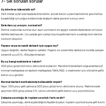
7- Sık sorulan sorular
Uç körelirse bilenebilir mi?
Sert metal uçlar özel taşlarla bilenebilir; ancak beton uçlarında bileme geometriyi
bozabildiği için yoğun kullanımda değişim daha güvenli sonuç verir.
Delerken uç ısınıyor, normal mi?
Delme sırasında ısınma olur; aşırı ısınmanın en yaygın sebebi fazla baskı ve tozun
delikte kalmasıdır. Ucu arada geri çekip tozu boşaltmak hem sıcaklığı hem delme
süresini düşürür.
Fayans veya seramik delmek için uygun mu?
Uygun değildir; darbe fayansı çatlatır. Fayans ve seramikte darbesiz modda çalışan
seramik ucu (CYL-9) kullanılmalıdır.
Bu uç hangi makinelere takılır?
SDS plus girişli tüm kırıcı delicilerle kullanılır. Mandrenli (anahtarlı veya anahtarsız)
normal matkaplara ve darbeli matkaplara TAKILMAZ; o makineler için silindirik şaftlı
beton ucu gerekir.
Normal darbeli matkabımda kullanabilir miyim?
Hayır. SDS plus şaftı yalnızca SDS plus girişli kırıcı delicilere oturur. Makinenizde
geçmeli SDS girişi yoksa CYL serisi silindirik şaftlı beton ucu seçmelisiniz.
Çalışma uzunluğu ile toplam uzunluk farkı nedir?
Çalışma uzunluğu, delik açabildiğiniz faydalı boydur; toplam uzunluk buna şaft kısmı