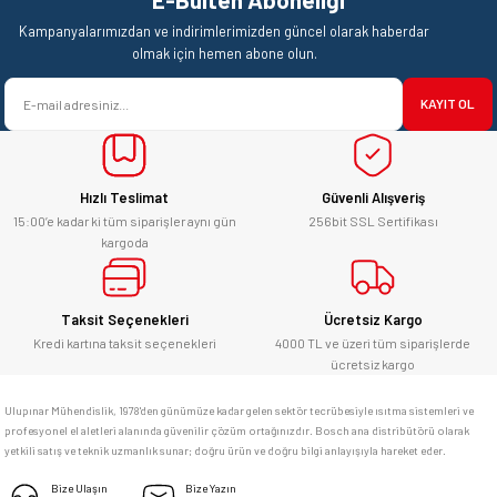
Ürün resmi kalitesiz, bozuk veya görüntülenemiyor.
Mehmet Kendi | 18/06/2026
Kampanyalarımızdan ve indirimlerimizden güncel olarak haberdar
Ürün açıklamasında eksik bilgiler bulunuyor.
olmak için hemen abone olun.
satışı ve alış veriş deneyimi gayet
Ürün bilgilerinde hatalar bulunuyor.
başarılı. hayırlı işler. teşekkürler.
KAYIT OL
Ürün fiyatı diğer sitelerden daha pahalı.
yücel çağatay uzun | 12/06/2026
Bu ürüne benzer farklı alternatifler olmalı.
Hızlı Teslimat
Güvenli Alışveriş
Kesinlikle orjinal ürün, güvenerek
alabilirsiniz.
15:00’e kadar ki tüm siparişler aynı gün
256bit SSL Sertifikası
kargoda
E... Ü... | 10/06/2026
Gönder
Bosch marka alet alacaksam kesinlikle
Taksit Seçenekleri
Ücretsiz Kargo
adresim Ulupınar.com.tr
Kredi kartına taksit seçenekleri
4000 TL ve üzeri tüm siparişlerde
ücretsiz kargo
F... C... | 14/05/2026
Ulupınar Mühendislik, 1978'den günümüze kadar gelen sektör tecrübesiyle ısıtma sistemleri ve
profesyonel el aletleri alanında güvenilir çözüm ortağınızdır. Bosch ana distribütörü olarak
memnun kaldım
yetkili satış ve teknik uzmanlık sunar; doğru ürün ve doğru bilgi anlayışıyla hareket eder.
M... K... | 04/05/2026
Bize Ulaşın
Bize Yazın