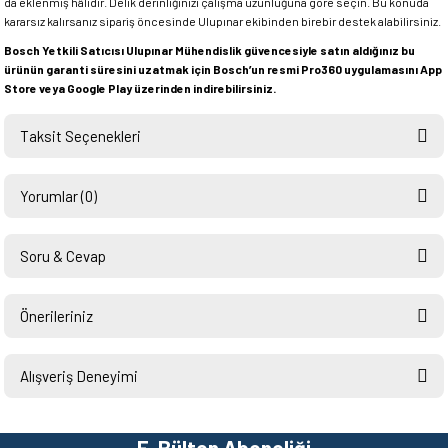
da eklenmiş hâlidir. Delik derinliğinizi çalışma uzunluğuna göre seçin. Bu konuda
kararsız kalırsanız sipariş öncesinde Ulupınar ekibinden birebir destek alabilirsiniz.
Bosch Yetkili Satıcısı Ulupınar Mühendislik güvencesiyle satın aldığınız bu
ürünün garanti süresini uzatmak için Bosch’un resmi Pro360 uygulamasını App
Store veya Google Play üzerinden indirebilirsiniz.
Taksit Seçenekleri
Yorumlar (0)
Soru & Cevap
Bu ürüne ilk yorumu siz yapın!
Önerileriniz
Ürün hakkında henüz soru sorulmamış.
Yorum Yaz
Bu ürünün fiyat bilgisi, resim, ürün açıklamalarında ve diğer konularda
yetersiz gördüğünüz noktaları öneri formunu kullanarak tarafımıza
Alışveriş Deneyimi
Soru Sor
iletebilirsiniz.
Görüş ve önerileriniz için teşekkür ederiz.
Hızlı ve sorunsuz bir alışveriş.
Teşekkürler.
E-Bülten Aboneliği