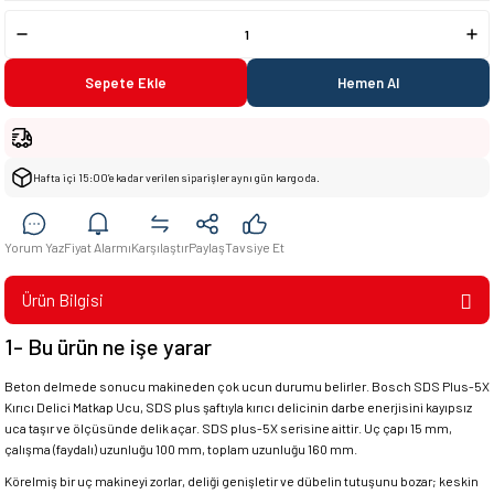
Sepete Ekle
Hemen Al
Hafta içi 15:00’e kadar verilen siparişler aynı gün kargoda.
Yorum Yaz
Fiyat Alarmı
Karşılaştır
Paylaş
Tavsiye Et
Ürün Bilgisi
1- Bu ürün ne işe yarar
Beton delmede sonucu makineden çok ucun durumu belirler. Bosch SDS Plus-5X
Kırıcı Delici Matkap Ucu, SDS plus şaftıyla kırıcı delicinin darbe enerjisini kayıpsız
uca taşır ve ölçüsünde delik açar. SDS plus-5X serisine aittir. Uç çapı 15 mm,
çalışma (faydalı) uzunluğu 100 mm, toplam uzunluğu 160 mm.
Körelmiş bir uç makineyi zorlar, deliği genişletir ve dübelin tutuşunu bozar; keskin