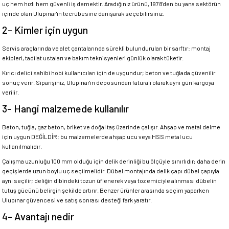
uç hem hızlı hem güvenli iş demektir. Aradığınız ürünü, 1978'den bu yana sektörün
içinde olan Ulupınar'ın tecrübesine danışarak seçebilirsiniz.
2- Kimler için uygun
Servis araçlarında ve alet çantalarında sürekli bulundurulan bir sarftır: montaj
ekipleri, tadilat ustaları ve bakım teknisyenleri günlük olarak tüketir.
Kırıcı delici sahibi hobi kullanıcıları için de uygundur; beton ve tuğlada güvenilir
sonuç verir. Siparişiniz, Ulupınar'ın deposundan faturalı olarak aynı gün kargoya
verilir.
3- Hangi malzemede kullanılır
Beton, tuğla, gaz beton, briket ve doğal taş üzerinde çalışır. Ahşap ve metal delme
için uygun DEĞİLDİR; bu malzemelerde ahşap ucu veya HSS metal ucu
kullanılmalıdır.
Çalışma uzunluğu 100 mm olduğu için delik derinliği bu ölçüyle sınırlıdır; daha derin
geçişlerde uzun boylu uç seçilmelidir. Dübel montajında delik çapı dübel çapıyla
aynı seçilir; deliğin dibindeki tozun üflenerek veya toz emiciyle alınması dübelin
tutuş gücünü belirgin şekilde artırır. Benzer ürünler arasında seçim yaparken
Ulupınar güvencesi ve satış sonrası desteği fark yaratır.
4- Avantajı nedir