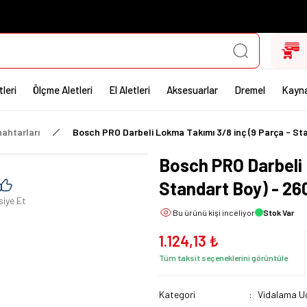
leri
Ölçme Aletleri
El Aletleri
Aksesuarlar
Dremel
Kayna
ahtarları
Bosch PRO Darbeli Lokma Takımı 3/8 inç (9 Parça - S
Bosch PRO Darbeli 
Standart Boy) - 2
siye Et
Bu ürünü
kişi inceliyor
Stok Var
1.124,13 ₺
Tüm taksit seçeneklerini görüntüle
Kategori
Vidalama Uç