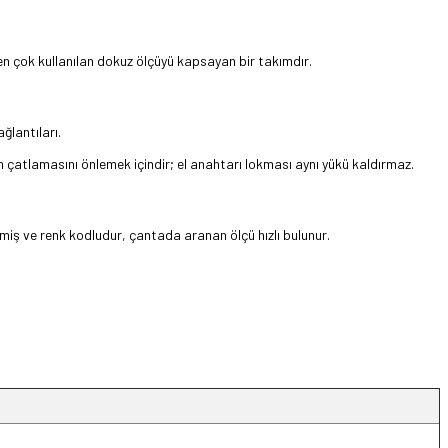
 en çok kullanılan dokuz ölçüyü kapsayan bir takımdır.
ğlantıları.
ın çatlamasını önlemek içindir; el anahtarı lokması aynı yükü kaldırmaz.
enmiş ve renk kodludur, çantada aranan ölçü hızlı bulunur.