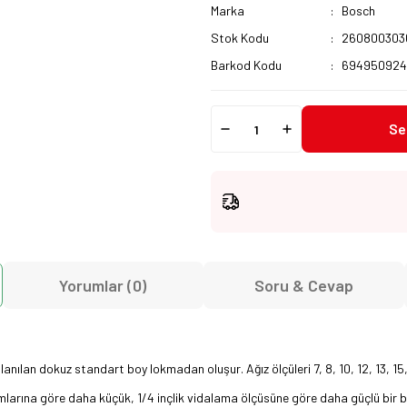
Marka
Bosch
Stok Kodu
260800303
Barkod Kodu
694950924
Se
Yorumlar (0)
Soru & Cevap
anılan dokuz standart boy lokmadan oluşur. Ağız ölçüleri 7, 8, 10, 12, 13, 15, 
takımlarına göre daha küçük, 1/4 inçlik vidalama ölçüsüne göre daha güçlü bir 