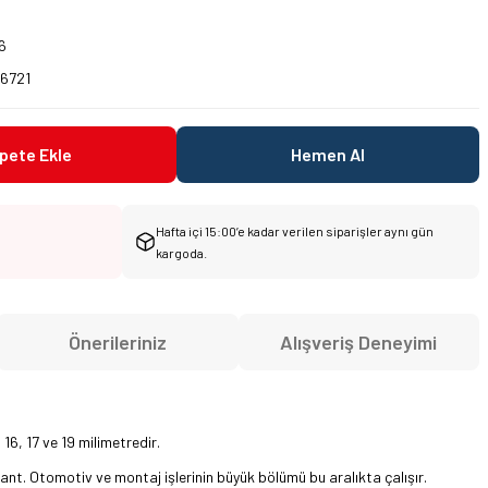
6
6721
pete Ekle
Hemen Al
Hafta içi 15:00’e kadar verilen siparişler aynı gün
kargoda.
Önerileriniz
Alışveriş Deneyimi
16, 17 ve 19 milimetredir.
bant. Otomotiv ve montaj işlerinin büyük bölümü bu aralıkta çalışır.