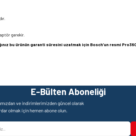
ır.
aptör gerekir.
dığınız bu ürünün garanti süresini uzatmak için Bosch’un resmi Pro
mi, benim PRO Impact Socket Set, 3/4 inç, Derin, 9 adet (2608
z gördüğünüz noktaları öneri formunu kullanarak tarafımıza iletebilirsiniz.
Bu ürüne ilk yorumu siz yapın!
E-Bülten Aboneliği
dlu 3/4 inç set henüz Türkiye stoklarına girmemiştir. Ulupınar olarak süreci 
Yorum Yaz
mızdan ve indirimlerimizden güncel olarak
rdar olmak için hemen abone olun.