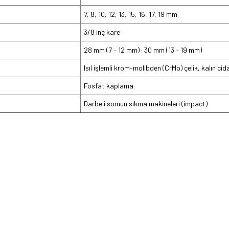
7, 8, 10, 12, 13, 15, 16, 17, 19 mm
3/8 inç kare
28 mm (7 – 12 mm) · 30 mm (13 – 19 mm)
Isıl işlemli krom-molibden (CrMo) çelik, kalın cida
Fosfat kaplama
Darbeli somun sıkma makineleri (impact)