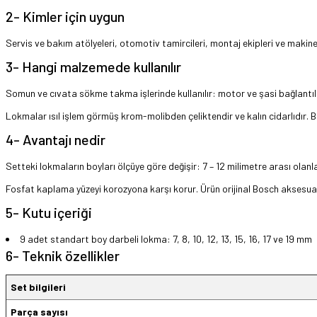
2- Kimler için uygun
Servis ve bakım atölyeleri, otomotiv tamircileri, montaj ekipleri ve makine
3- Hangi malzemede kullanılır
Somun ve cıvata sökme takma işlerinde kullanılır: motor ve şasi bağlantılar
Lokmalar ısıl işlem görmüş krom-molibden çeliktendir ve kalın cidarlıdır. Bu
4- Avantajı nedir
Setteki lokmaların boyları ölçüye göre değişir: 7 – 12 milimetre arası olanl
Fosfat kaplama yüzeyi korozyona karşı korur. Ürün orijinal Bosch aksesuarı
5- Kutu içeriği
9 adet standart boy darbeli lokma: 7, 8, 10, 12, 13, 15, 16, 17 ve 19 mm
6- Teknik özellikler
Set bilgileri
Parça sayısı