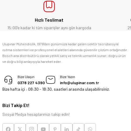
Bosch marka alet alacaksam kesinlikle adresim Ulupınar.com.tr
Hızlı Teslimat
F... C... | 14/05/2026
15:00’e kadar ki tüm siparişler aynı gün kargoda
2
memnun kaldım
Ulupınar Mühendislik, 1978'den günümüze kadar gelen sektör tecrübesiyle
ısıtma sistemleri ve profesyonel el aletleri alanında güvenilir çözüm ortağınızdır.
M... K... | 04/05/2026
Bosch ana distribütörü olarak yetkili satış ve teknik uzmanlık sunar; doğru ürün
ve doğru bilgi anlayışıyla hareket eder.
Deneyimini Paylaş
Bize Ulaşın
Bize Yazın
0378 227 4390
info@ulupinar.com.tr
Bize hafta içi : 08:30 - 18:30, saatleri arasında ulaşabilirsiniz.
Bizi Takip Et!
Sosyal Medya hesaplarımızı takip edin!