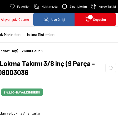
Favoriler
Hakkımızda
Siparişlerim
Kargo Takibi
Alışverişsiz Ödeme
Üye Girişi
Sepetim
k Makineleri
Isıtma Sistemleri
tandart Boy) - 2608003036
Lokma Takımı 3/8 inç (9 Parça -
608003036
(%2,00)
HAVALE İNDİRİMİ
ları ve Lokma Anahtarları