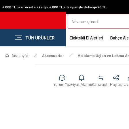
4.000 TL üzeri ücretsiz kargo, 4.000 TL altı siparişlerde kargo 70 TL.
TÜM ÜRÜNLER
Elektrikli El Aletleri
Bahçe Alet
Anasayfa
Aksesuarlar
Vidalama Uçları ve Lokma An
Yorum Yaz
Fiyat Alarmı
Karşılaştır
Paylaş
Tav