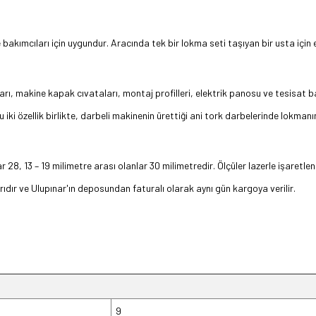
 bakımcıları için uygundur. Aracında tek bir lokma seti taşıyan bir usta için
ı, makine kapak cıvataları, montaj profilleri, elektrik panosu ve tesisat ba
 iki özellik birlikte, darbeli makinenin ürettiği ani tork darbelerinde lokman
ar 28, 13 – 19 milimetre arası olanlar 30 milimetredir. Ölçüler lazerle işaretl
dır ve Ulupınar'ın deposundan faturalı olarak aynı gün kargoya verilir.
9